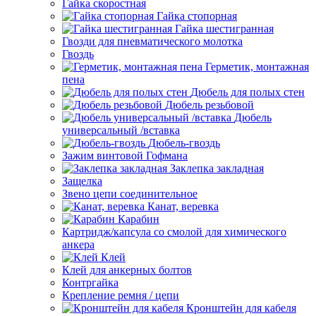
Гайка скоростная
Гайка стопорная
Гайка шестигранная
Гвозди для пневматического молотка
Гвоздь
Герметик, монтажная
пена
Дюбель для полых стен
Дюбель резьбовой
Дюбель
универсальный /вставка
Дюбель-гвоздь
Зажим винтовой Гофмана
Заклепка закладная
Защелка
Звено цепи соединительное
Канат, веревка
Карабин
Картридж/капсула со смолой для химического
анкера
Клей
Клей для анкерных болтов
Контргайка
Крепление ремня / цепи
Кронштейн для кабеля