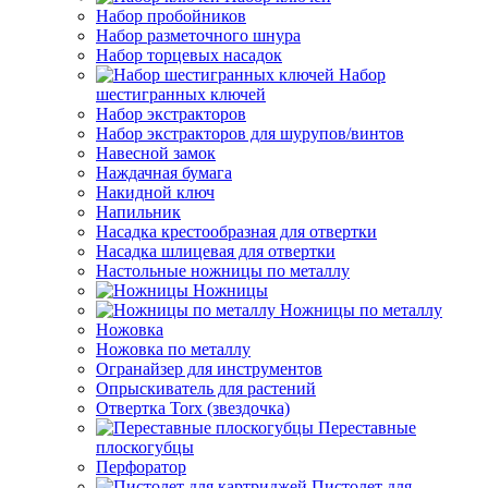
Набор пробойников
Набор разметочного шнура
Набор торцевых насадок
Набор
шестигранных ключей
Набор экстракторов
Набор экстракторов для шурупов/винтов
Навесной замок
Наждачная бумага
Накидной ключ
Напильник
Насадка крестообразная для отвертки
Насадка шлицевая для отвертки
Настольные ножницы по металлу
Ножницы
Ножницы по металлу
Ножовка
Ножовка по металлу
Огранайзер для инструментов
Опрыскиватель для растений
Отвертка Torx (звездочка)
Переставные
плоскогубцы
Перфоратор
Пистолет для