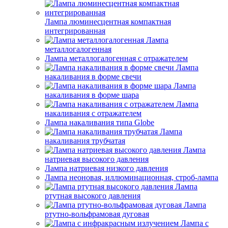
Лампа люминесцентная компактная
интегрированная
Лампа
металлогалогенная
Лампа металлогалогенная с отражателем
Лампа
накаливания в форме свечи
Лампа
накаливания в форме шара
Лампа
накаливания с отражателем
Лампа накаливания типа Globe
Лампа
накаливания трубчатая
Лампа
натриевая высокого давления
Лампа натриевая низкого давления
Лампа неоновая, иллюминационная, строб-лампа
Лампа
ртутная высокого давления
Лампа
ртутно-вольфрамовая дуговая
Лампа с