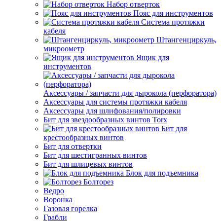
Набор отверток
Пояс для инструментов
Система протяжки
кабеля
Штангенциркуль,
микроометр
Ящик для
инструментов
Аксессуары / запчасти для дырокола (перфоратора)
Аксессуары для системы протяжки кабеля
Аксессуары для шлифования/полировки
Бит для звездообразных винтов Torx
Бит для
крестообразных винтов
Бит для отвертки
Бит для шестигранных винтов
Бит для шлицевых винтов
Блок для подъемника
Болторез
Ведро
Воронка
Газовая горелка
Грабли