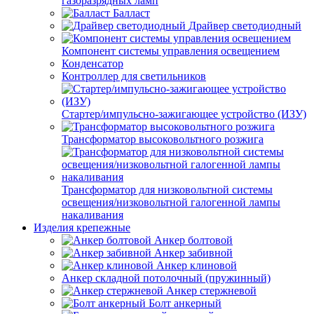
газоразрядных ламп
Балласт
Драйвер светодиодный
Компонент системы управления освещением
Конденсатор
Контроллер для светильников
Стартер/импульсно-зажигающее устройство (ИЗУ)
Трансформатор высоковольтного розжига
Трансформатор для низковольтной системы
освещения/низковольтной галогенной лампы
накаливания
Изделия крепежные
Анкер болтовой
Анкер забивной
Анкер клиновой
Анкер складной потолочный (пружинный)
Анкер стержневой
Болт анкерный