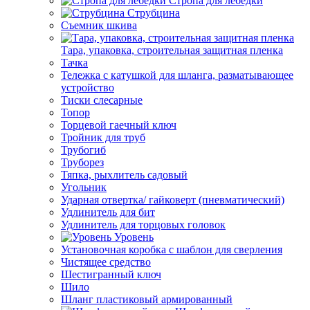
Стропа для лебедки
Струбцина
Съемник шкива
Тара, упаковка, строительная защитная пленка
Тачка
Тележка с катушкой для шланга, разматывающее
устройство
Тиски слесарные
Топор
Торцевой гаечный ключ
Тройник для труб
Трубогиб
Труборез
Тяпка, рыхлитель садовый
Угольник
Ударная отвертка/ гайковерт (пневматический)
Удлинитель для бит
Удлинитель для торцовых головок
Уровень
Установочная коробка с шаблон для сверления
Чистящее средство
Шестигранный ключ
Шило
Шланг пластиковый армированный