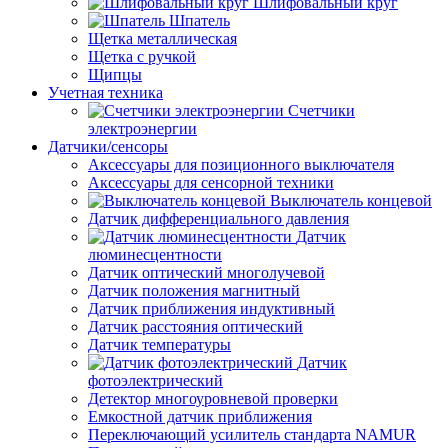
Шлифовальный круг
Шпатель
Щетка металлическая
Щетка с ручкой
Щипцы
Учетная техника
Счетчики
электроэнергии
Датчики/сенсоры
Аксессуары для позиционного выключателя
Аксессуары для сенсорной техники
Выключатель концевой
Датчик дифференциального давления
Датчик
люминесцентности
Датчик оптический многолучевой
Датчик положения магнитный
Датчик приближения индуктивный
Датчик расстояния оптический
Датчик температуры
Датчик
фотоэлектрический
Детектор многоуровневой проверки
Емкостной датчик приближения
Переключающий усилитель стандарта NAMUR