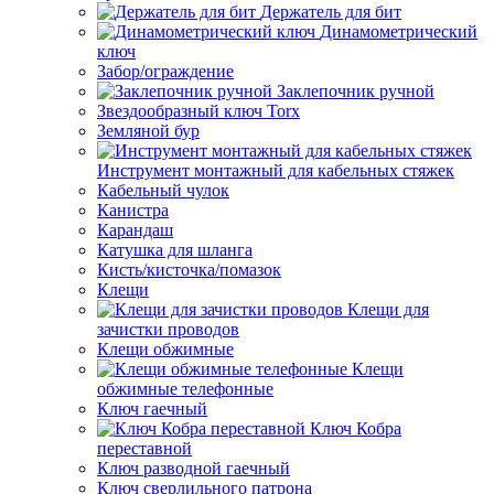
Держатель для бит
Динамометрический
ключ
Забор/ограждение
Заклепочник ручной
Звездообразный ключ Torx
Земляной бур
Инструмент монтажный для кабельных стяжек
Кабельный чулок
Канистра
Карандаш
Катушка для шланга
Кисть/кисточка/помазок
Клещи
Клещи для
зачистки проводов
Клещи обжимные
Клещи
обжимные телефонные
Ключ гаечный
Ключ Кобра
переставной
Ключ разводной гаечный
Ключ сверлильного патрона