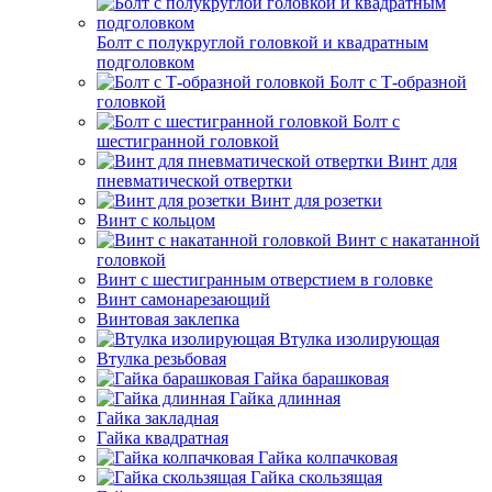
Болт с полукруглой головкой и квадратным
подголовком
Болт с Т-образной
головкой
Болт с
шестигранной головкой
Винт для
пневматической отвертки
Винт для розетки
Винт с кольцом
Винт с накатанной
головкой
Винт с шестигранным отверстием в головке
Винт самонарезающий
Винтовая заклепка
Втулка изолирующая
Втулка резьбовая
Гайка барашковая
Гайка длинная
Гайка закладная
Гайка квадратная
Гайка колпачковая
Гайка скользящая