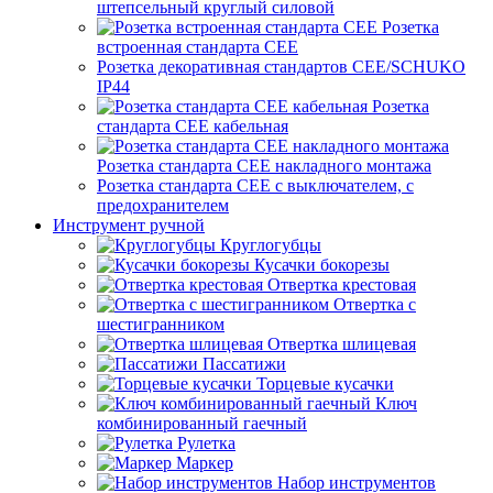
штепсельный круглый силовой
Розетка
встроенная стандарта CEE
Розетка декоративная стандартов CEE/SCHUKO
IP44
Розетка
стандарта СЕЕ кабельная
Розетка стандарта СЕЕ накладного монтажа
Розетка стандарта СЕЕ с выключателем, с
предохранителем
Инструмент ручной
Круглогубцы
Кусачки бокорезы
Отвертка крестовая
Отвертка с
шестигранником
Отвертка шлицевая
Пассатижи
Торцевые кусачки
Ключ
комбинированный гаечный
Рулетка
Маркер
Набор инструментов