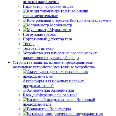
низкого напряжения
Индикатор чередования фаз
Клещи
токоизмерительные
Контрольный стержень
Мегаомметр
Мультиметр
Погружная трубка
Портативный детектор газа
Тестер
Тестовый штекер
Устройство для измерение экологических
параметров окружающей среды
Устройства защиты, плавкие предохранители,
модульные устройства/монтажные устройства
Аксессуары для ножевых плавких
предохранителей
Амперметры
Блок дифференциального тока
Вилочный
предохранитель
Вольтметры