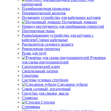
картриджей
Пломбировочная проволока
Пневматический молоток
Подающее устройство для кабельных катушек
Подъемный домкрат
Привод инструмента для пробивания отверстий
Протирочная ткань
Разматывающее устройство для катушек с
кабелем/Станки кабельные
Распылитель садового шланга
Реверсивная трещотка
Резак для труб
Рукоятки
для съема предохранителей
Сантехнический ключ
Сверлильный патрон
Секаторы
Система угловых струбцин
Слесарное зубило
Совок садовый, посадочный
Средство для смазки, масло
Стамеска
Степлер
Стремянка