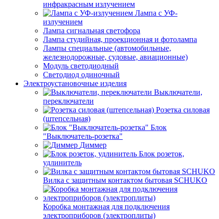
инфракрасным излучением
Лампа с УФ-
излучением
Лампа сигнальная светофора
Лампа студийная, проекционная и фотолампа
Лампы специальные (автомобильные,
железнодорожные, судовые, авиационные)
Модуль светодиодный
Светодиод одиночный
Электроустановочные изделия
Выключатели,
переключатели
Розетка силовая
(штепсельная)
Блок
"Выключатель-розетка"
Диммер
Блок розеток,
удлинитель
Вилка с защитным контактом бытовая SCHUKO
Коробка монтажная для подключения
электроприборов (электроплиты)