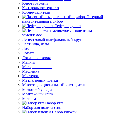
Ключ трубный
Контрольное зеркало
Корнеудалитель
Лазерный
измерительный прибор
Лебедка ручная
Лезвие ножа
заменяемое
Лепестковый шлифовальный круг
Лестница, лазы
Лом
Лопата
Лопата совковая
Магнит
Малярный валик
Масленка
Мастерок
Метла, веник, щетка
Многофункциональный инструмент
Молоток/кувалда
Монтажный ключ
Мотыга
Набор бит
Набор для полива сада
Набор ключей