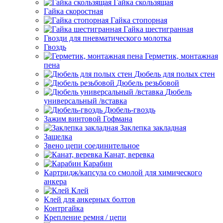
Гайка скользящая
Гайка скоростная
Гайка стопорная
Гайка шестигранная
Гвозди для пневматического молотка
Гвоздь
Герметик, монтажная
пена
Дюбель для полых стен
Дюбель резьбовой
Дюбель
универсальный /вставка
Дюбель-гвоздь
Зажим винтовой Гофмана
Заклепка закладная
Защелка
Звено цепи соединительное
Канат, веревка
Карабин
Картридж/капсула со смолой для химического
анкера
Клей
Клей для анкерных болтов
Контргайка
Крепление ремня / цепи