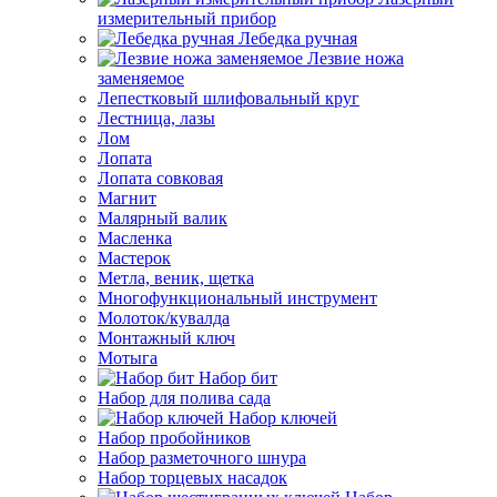
измерительный прибор
Лебедка ручная
Лезвие ножа
заменяемое
Лепестковый шлифовальный круг
Лестница, лазы
Лом
Лопата
Лопата совковая
Магнит
Малярный валик
Масленка
Мастерок
Метла, веник, щетка
Многофункциональный инструмент
Молоток/кувалда
Монтажный ключ
Мотыга
Набор бит
Набор для полива сада
Набор ключей
Набор пробойников
Набор разметочного шнура
Набор торцевых насадок