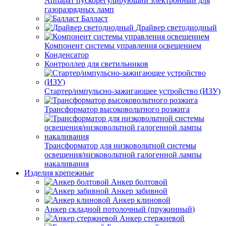
Аппарат пускорегулирующий электронный для
газоразрядных ламп
Балласт
Драйвер светодиодный
Компонент системы управления освещением
Конденсатор
Контроллер для светильников
Стартер/импульсно-зажигающее устройство (ИЗУ)
Трансформатор высоковольтного розжига
Трансформатор для низковольтной системы
освещения/низковольтной галогенной лампы
накаливания
Изделия крепежные
Анкер болтовой
Анкер забивной
Анкер клиновой
Анкер складной потолочный (пружинный)
Анкер стержневой