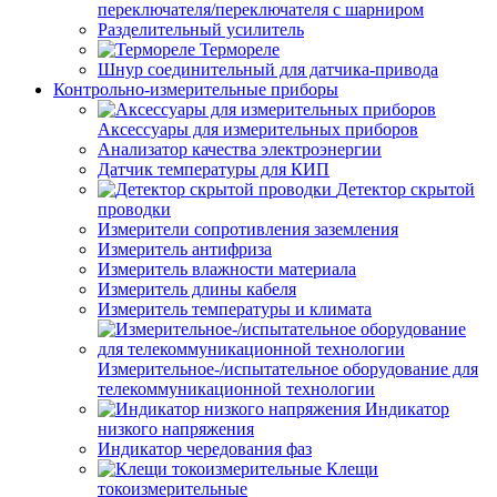
переключателя/переключателя с шарниром
Разделительный усилитель
Термореле
Шнур соединительный для датчика-привода
Контрольно-измерительные приборы
Аксессуары для измерительных приборов
Анализатор качества электроэнергии
Датчик температуры для КИП
Детектор скрытой
проводки
Измерители сопротивления заземления
Измеритель антифриза
Измеритель влажности материала
Измеритель длины кабеля
Измеритель температуры и климата
Измерительное-/испытательное оборудование для
телекоммуникационной технологии
Индикатор
низкого напряжения
Индикатор чередования фаз
Клещи
токоизмерительные