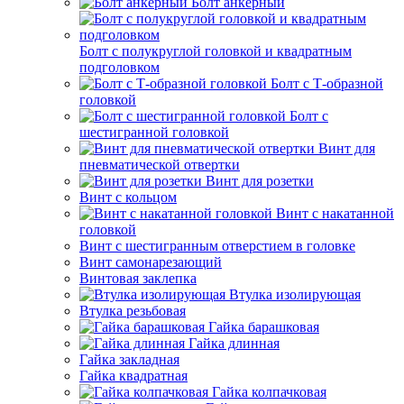
Болт анкерный
Болт с полукруглой головкой и квадратным
подголовком
Болт с Т-образной
головкой
Болт с
шестигранной головкой
Винт для
пневматической отвертки
Винт для розетки
Винт с кольцом
Винт с накатанной
головкой
Винт с шестигранным отверстием в головке
Винт самонарезающий
Винтовая заклепка
Втулка изолирующая
Втулка резьбовая
Гайка барашковая
Гайка длинная
Гайка закладная
Гайка квадратная
Гайка колпачковая