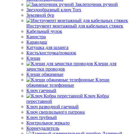
Заклепочник ручной
Звездообразный ключ Torx
Земляной бур
Инструмент монтажный для кабельных стяжек
Кабельный чулок
Канистра
Карандаш
Катушка для шланга
Кисть/кисточка/помазок
Клещи
Клещи для
зачистки проводов
Клещи обжимные
Клещи
обжимные телефонные
Ключ гаечный
Ключ Кобра
переставной
Ключ разводной гаечный
Ключ сверлильного патрона
Ключ трубный
Контрольное зеркало
Корнеудалитель
Лазерный