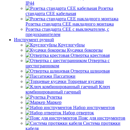
IP44
Розетка
стандарта СЕЕ кабельная
Розетка стандарта СЕЕ накладного монтажа
Розетка стандарта СЕЕ с выключателем, с
предохранителем
Инструмент ручной
Круглогубцы
Кусачки бокорезы
Отвертка крестовая
Отвертка с
шестигранником
Отвертка шлицевая
Пассатижи
Торцевые кусачки
Ключ
комбинированный гаечный
Рулетка
Маркер
Набор инструментов
Набор отверток
Пояс для инструментов
Система протяжки
кабеля