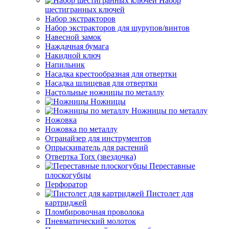
Набор
шестигранных ключей
Набор экстракторов
Набор экстракторов для шурупов/винтов
Навесной замок
Наждачная бумага
Накидной ключ
Напильник
Насадка крестообразная для отвертки
Насадка шлицевая для отвертки
Настольные ножницы по металлу
Ножницы
Ножницы по металлу
Ножовка
Ножовка по металлу
Огранайзер для инструментов
Опрыскиватель для растений
Отвертка Torx (звездочка)
Переставные
плоскогубцы
Перфоратор
Пистолет для
картриджей
Пломбировочная проволока
Пневматический молоток