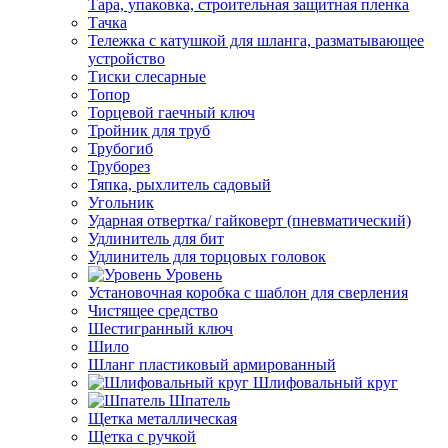
Тара, упаковка, строительная защитная пленка
Тачка
Тележка с катушкой для шланга, разматывающее
устройство
Тиски слесарные
Топор
Торцевой гаечный ключ
Тройник для труб
Трубогиб
Труборез
Тяпка, рыхлитель садовый
Угольник
Ударная отвертка/ гайковерт (пневматический)
Удлинитель для бит
Удлинитель для торцовых головок
Уровень
Установочная коробка с шаблон для сверления
Чистящее средство
Шестигранный ключ
Шило
Шланг пластиковый армированный
Шлифовальный круг
Шпатель
Щетка металлическая
Щетка с ручкой