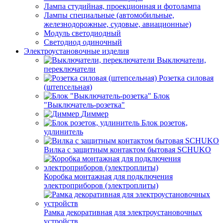
Лампа студийная, проекционная и фотолампа
Лампы специальные (автомобильные,
железнодорожные, судовые, авиационные)
Модуль светодиодный
Светодиод одиночный
Электроустановочные изделия
Выключатели,
переключатели
Розетка силовая
(штепсельная)
Блок
"Выключатель-розетка"
Диммер
Блок розеток,
удлинитель
Вилка с защитным контактом бытовая SCHUKO
Коробка монтажная для подключения
электроприборов (электроплиты)
Рамка декоративная для электроустановочных
устройств