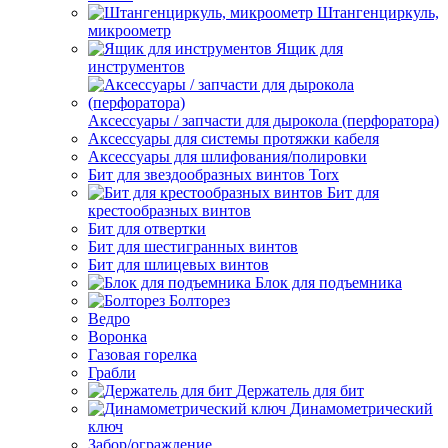
Штангенциркуль,
микроометр
Ящик для
инструментов
Аксессуары / запчасти для дырокола (перфоратора)
Аксессуары для системы протяжки кабеля
Аксессуары для шлифования/полировки
Бит для звездообразных винтов Torx
Бит для
крестообразных винтов
Бит для отвертки
Бит для шестигранных винтов
Бит для шлицевых винтов
Блок для подъемника
Болторез
Ведро
Воронка
Газовая горелка
Грабли
Держатель для бит
Динамометрический
ключ
Забор/ограждение