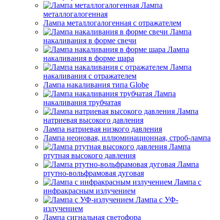
Лампа
металлогалогенная
Лампа металлогалогенная с отражателем
Лампа
накаливания в форме свечи
Лампа
накаливания в форме шара
Лампа
накаливания с отражателем
Лампа накаливания типа Globe
Лампа
накаливания трубчатая
Лампа
натриевая высокого давления
Лампа натриевая низкого давления
Лампа неоновая, иллюминационная, строб-лампа
Лампа
ртутная высокого давления
Лампа
ртутно-вольфрамовая дуговая
Лампа с
инфракрасным излучением
Лампа с УФ-
излучением
Лампа сигнальная светофора