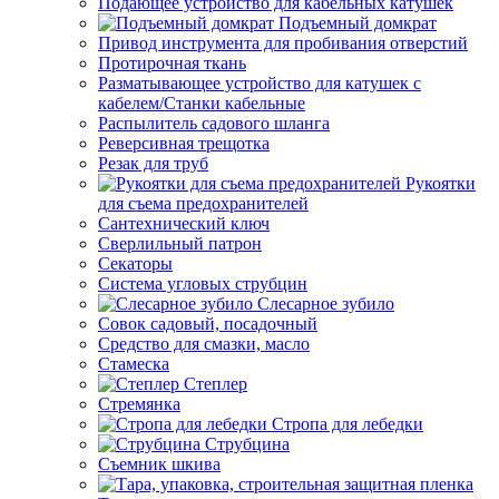
Подающее устройство для кабельных катушек
Подъемный домкрат
Привод инструмента для пробивания отверстий
Протирочная ткань
Разматывающее устройство для катушек с
кабелем/Станки кабельные
Распылитель садового шланга
Реверсивная трещотка
Резак для труб
Рукоятки
для съема предохранителей
Сантехнический ключ
Сверлильный патрон
Секаторы
Система угловых струбцин
Слесарное зубило
Совок садовый, посадочный
Средство для смазки, масло
Стамеска
Степлер
Стремянка
Стропа для лебедки
Струбцина
Съемник шкива