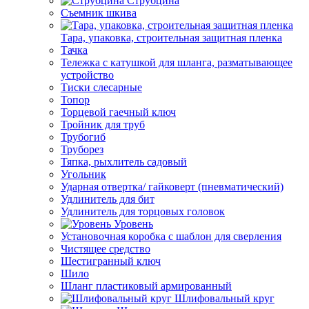
Струбцина
Съемник шкива
Тара, упаковка, строительная защитная пленка
Тачка
Тележка с катушкой для шланга, разматывающее
устройство
Тиски слесарные
Топор
Торцевой гаечный ключ
Тройник для труб
Трубогиб
Труборез
Тяпка, рыхлитель садовый
Угольник
Ударная отвертка/ гайковерт (пневматический)
Удлинитель для бит
Удлинитель для торцовых головок
Уровень
Установочная коробка с шаблон для сверления
Чистящее средство
Шестигранный ключ
Шило
Шланг пластиковый армированный
Шлифовальный круг