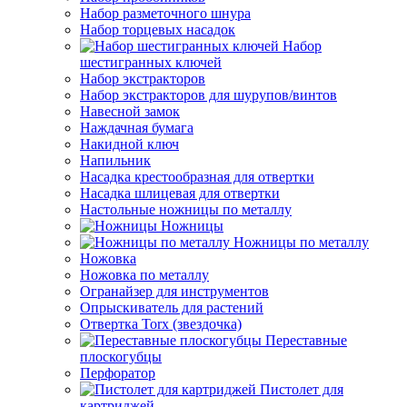
Набор разметочного шнура
Набор торцевых насадок
Набор
шестигранных ключей
Набор экстракторов
Набор экстракторов для шурупов/винтов
Навесной замок
Наждачная бумага
Накидной ключ
Напильник
Насадка крестообразная для отвертки
Насадка шлицевая для отвертки
Настольные ножницы по металлу
Ножницы
Ножницы по металлу
Ножовка
Ножовка по металлу
Огранайзер для инструментов
Опрыскиватель для растений
Отвертка Torx (звездочка)
Переставные
плоскогубцы
Перфоратор
Пистолет для
картриджей