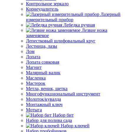
Контрольное зеркало
Корнеудалитель
Лазерный
измерительный прибор
Лебедка ручная
Лезвие ножа
заменяемое
Лепестковый шлифовальный круг
Лестница, лазы
Лом
Лопата
Лопата совковая
Магнит
Малярный валик
Масленка
Мастерок
Метла, веник, щетка
Многофункциональный инструмент
Молоток/кувалда
Монтажный ключ
Мотыга
Набор бит
Набор для полива сада
Набор ключей
Набор пробойников