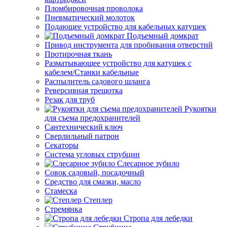
Пломбировочная проволока
Пневматический молоток
Подающее устройство для кабельных катушек
Подъемный домкрат
Привод инструмента для пробивания отверстий
Протирочная ткань
Разматывающее устройство для катушек с
кабелем/Станки кабельные
Распылитель садового шланга
Реверсивная трещотка
Резак для труб
Рукоятки
для съема предохранителей
Сантехнический ключ
Сверлильный патрон
Секаторы
Система угловых струбцин
Слесарное зубило
Совок садовый, посадочный
Средство для смазки, масло
Стамеска
Степлер
Стремянка
Стропа для лебедки