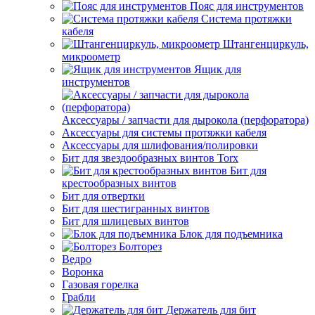
Пояс для инструментов
Система протяжки
кабеля
Штангенциркуль,
микроометр
Ящик для
инструментов
Аксессуары / запчасти для дырокола (перфоратора)
Аксессуары для системы протяжки кабеля
Аксессуары для шлифования/полировки
Бит для звездообразных винтов Torx
Бит для
крестообразных винтов
Бит для отвертки
Бит для шестигранных винтов
Бит для шлицевых винтов
Блок для подъемника
Болторез
Ведро
Воронка
Газовая горелка
Грабли
Держатель для бит