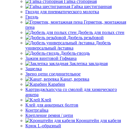
Гайка стопорная
Гайка шестигранная
Гвозди для пневматического молотка
Гвоздь
Герметик, монтажная
пена
Дюбель для полых стен
Дюбель резьбовой
Дюбель
универсальный /вставка
Дюбель-гвоздь
Зажим винтовой Гофмана
Заклепка закладная
Защелка
Звено цепи соединительное
Канат, веревка
Карабин
Картридж/капсула со смолой для химического
анкера
Клей
Клей для анкерных болтов
Контргайка
Крепление ремня / цепи
Кронштейн для кабеля
Крюк L-образный