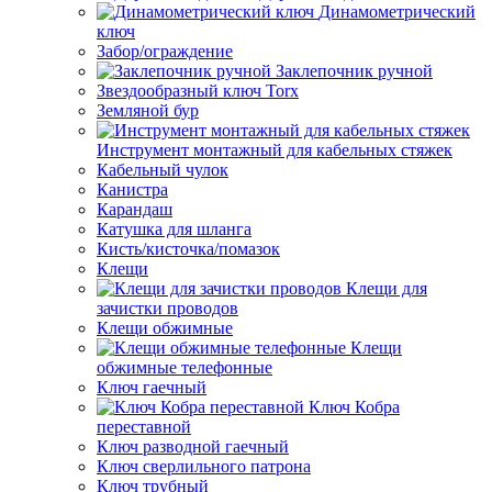
Динамометрический
ключ
Забор/ограждение
Заклепочник ручной
Звездообразный ключ Torx
Земляной бур
Инструмент монтажный для кабельных стяжек
Кабельный чулок
Канистра
Карандаш
Катушка для шланга
Кисть/кисточка/помазок
Клещи
Клещи для
зачистки проводов
Клещи обжимные
Клещи
обжимные телефонные
Ключ гаечный
Ключ Кобра
переставной
Ключ разводной гаечный
Ключ сверлильного патрона
Ключ трубный