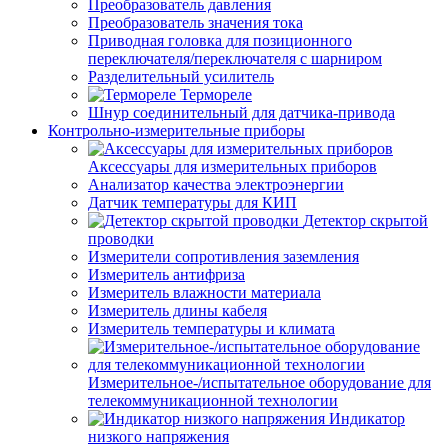
Преобразователь давления
Преобразователь значения тока
Приводная головка для позиционного
переключателя/переключателя с шарниром
Разделительный усилитель
Термореле
Шнур соединительный для датчика-привода
Контрольно-измерительные приборы
Аксессуары для измерительных приборов
Анализатор качества электроэнергии
Датчик температуры для КИП
Детектор скрытой
проводки
Измерители сопротивления заземления
Измеритель антифриза
Измеритель влажности материала
Измеритель длины кабеля
Измеритель температуры и климата
Измерительное-/испытательное оборудование для
телекоммуникационной технологии
Индикатор
низкого напряжения