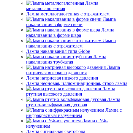
Лампа
металлогалогенная
Лампа металлогалогенная с отражателем
Лампа
накаливания в форме свечи
Лампа
накаливания в форме шара
Лампа
накаливания с отражателем
Лампа накаливания типа Globe
Лампа
накаливания трубчатая
Лампа
натриевая высокого давления
Лампа натриевая низкого давления
Лампа неоновая, иллюминационная, строб-лампа
Лампа
ртутная высокого давления
Лампа
ртутно-вольфрамовая дуговая
Лампа с
инфракрасным излучением
Лампа с УФ-
излучением
Лампа сигнальная светофора