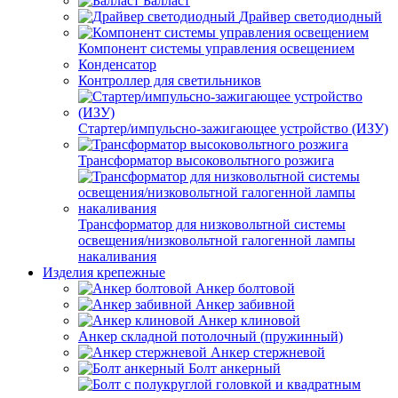
Балласт
Драйвер светодиодный
Компонент системы управления освещением
Конденсатор
Контроллер для светильников
Стартер/импульсно-зажигающее устройство (ИЗУ)
Трансформатор высоковольтного розжига
Трансформатор для низковольтной системы
освещения/низковольтной галогенной лампы
накаливания
Изделия крепежные
Анкер болтовой
Анкер забивной
Анкер клиновой
Анкер складной потолочный (пружинный)
Анкер стержневой
Болт анкерный