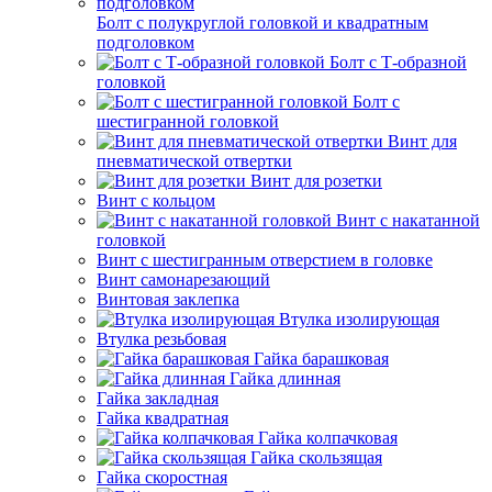
Болт с полукруглой головкой и квадратным
подголовком
Болт с Т-образной
головкой
Болт с
шестигранной головкой
Винт для
пневматической отвертки
Винт для розетки
Винт с кольцом
Винт с накатанной
головкой
Винт с шестигранным отверстием в головке
Винт самонарезающий
Винтовая заклепка
Втулка изолирующая
Втулка резьбовая
Гайка барашковая
Гайка длинная
Гайка закладная
Гайка квадратная
Гайка колпачковая
Гайка скользящая
Гайка скоростная