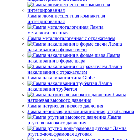
Лампа люминесцентная компактная
интегрированная
Лампа
металлогалогенная
Лампа металлогалогенная с отражателем
Лампа
накаливания в форме свечи
Лампа
накаливания в форме шара
Лампа
накаливания с отражателем
Лампа накаливания типа Globe
Лампа
накаливания трубчатая
Лампа
натриевая высокого давления
Лампа натриевая низкого давления
Лампа неоновая, иллюминационная, строб-лампа
Лампа
ртутная высокого давления
Лампа
ртутно-вольфрамовая дуговая
Лампа с