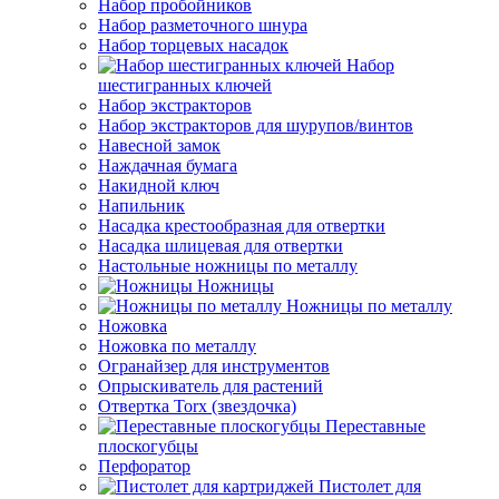
Набор пробойников
Набор разметочного шнура
Набор торцевых насадок
Набор
шестигранных ключей
Набор экстракторов
Набор экстракторов для шурупов/винтов
Навесной замок
Наждачная бумага
Накидной ключ
Напильник
Насадка крестообразная для отвертки
Насадка шлицевая для отвертки
Настольные ножницы по металлу
Ножницы
Ножницы по металлу
Ножовка
Ножовка по металлу
Огранайзер для инструментов
Опрыскиватель для растений
Отвертка Torx (звездочка)
Переставные
плоскогубцы
Перфоратор
Пистолет для