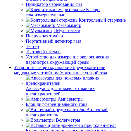
Индикатор чередования фаз
Клещи
токоизмерительные
Контрольный стержень
Мегаомметр
Мультиметр
Погружная трубка
Портативный детектор газа
Тестер
Тестовый штекер
Устройство для измерение экологических
параметров окружающей среды
Устройства защиты, плавкие предохранители,
модульные устройства/монтажные устройства
Аксессуары для ножевых плавких
предохранителей
Амперметры
Блок дифференциального тока
Вилочный
предохранитель
Вольтметры
Вставка цилиндрического предохранителя