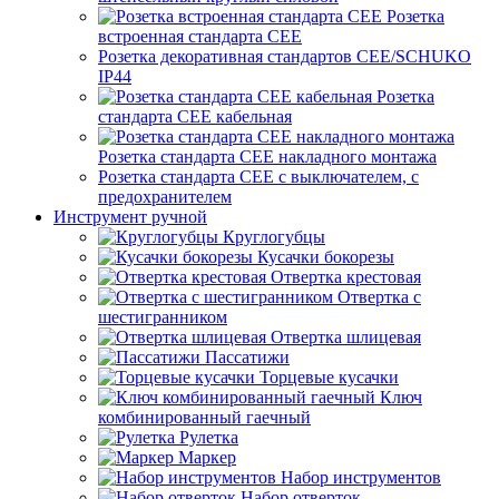
Розетка
встроенная стандарта CEE
Розетка декоративная стандартов CEE/SCHUKO
IP44
Розетка
стандарта СЕЕ кабельная
Розетка стандарта СЕЕ накладного монтажа
Розетка стандарта СЕЕ с выключателем, с
предохранителем
Инструмент ручной
Круглогубцы
Кусачки бокорезы
Отвертка крестовая
Отвертка с
шестигранником
Отвертка шлицевая
Пассатижи
Торцевые кусачки
Ключ
комбинированный гаечный
Рулетка
Маркер
Набор инструментов
Набор отверток