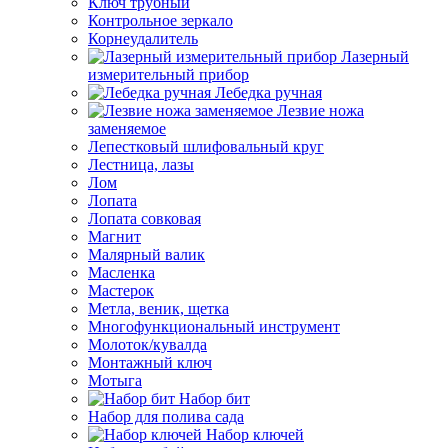
Ключ трубный
Контрольное зеркало
Корнеудалитель
Лазерный
измерительный прибор
Лебедка ручная
Лезвие ножа
заменяемое
Лепестковый шлифовальный круг
Лестница, лазы
Лом
Лопата
Лопата совковая
Магнит
Малярный валик
Масленка
Мастерок
Метла, веник, щетка
Многофункциональный инструмент
Молоток/кувалда
Монтажный ключ
Мотыга
Набор бит
Набор для полива сада
Набор ключей