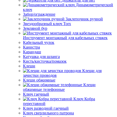
Держатель для бит
Динамометрический
ключ
Забор/ограждение
Заклепочник ручной
Звездообразный ключ Torx
Земляной бур
Инструмент монтажный для кабельных стяжек
Кабельный чулок
Канистра
Карандаш
Катушка для шланга
Кисть/кисточка/помазок
Клещи
Клещи для
зачистки проводов
Клещи обжимные
Клещи
обжимные телефонные
Ключ гаечный
Ключ Кобра
переставной
Ключ разводной гаечный
Ключ сверлильного патрона