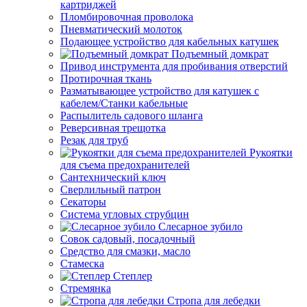
картриджей
Пломбировочная проволока
Пневматический молоток
Подающее устройство для кабельных катушек
Подъемный домкрат
Привод инструмента для пробивания отверстий
Протирочная ткань
Разматывающее устройство для катушек с
кабелем/Станки кабельные
Распылитель садового шланга
Реверсивная трещотка
Резак для труб
Рукоятки
для съема предохранителей
Сантехнический ключ
Сверлильный патрон
Секаторы
Система угловых струбцин
Слесарное зубило
Совок садовый, посадочный
Средство для смазки, масло
Стамеска
Степлер
Стремянка
Стропа для лебедки