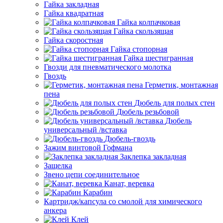
Гайка закладная
Гайка квадратная
Гайка колпачковая
Гайка скользящая
Гайка скоростная
Гайка стопорная
Гайка шестигранная
Гвозди для пневматического молотка
Гвоздь
Герметик, монтажная
пена
Дюбель для полых стен
Дюбель резьбовой
Дюбель
универсальный /вставка
Дюбель-гвоздь
Зажим винтовой Гофмана
Заклепка закладная
Защелка
Звено цепи соединительное
Канат, веревка
Карабин
Картридж/капсула со смолой для химического
анкера
Клей