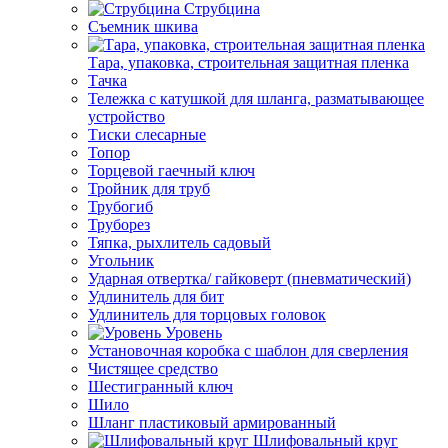
Струбцина
Съемник шкива
Тара, упаковка, строительная защитная пленка
Тачка
Тележка с катушкой для шланга, разматывающее
устройство
Тиски слесарные
Топор
Торцевой гаечный ключ
Тройник для труб
Трубогиб
Труборез
Тяпка, рыхлитель садовый
Угольник
Ударная отвертка/ гайковерт (пневматический)
Удлинитель для бит
Удлинитель для торцовых головок
Уровень
Установочная коробка с шаблон для сверления
Чистящее средство
Шестигранный ключ
Шило
Шланг пластиковый армированный
Шлифовальный круг