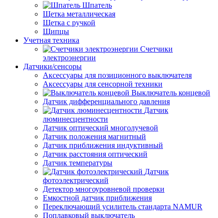
Шпатель
Щетка металлическая
Щетка с ручкой
Щипцы
Учетная техника
Счетчики
электроэнергии
Датчики/сенсоры
Аксессуары для позиционного выключателя
Аксессуары для сенсорной техники
Выключатель концевой
Датчик дифференциального давления
Датчик
люминесцентности
Датчик оптический многолучевой
Датчик положения магнитный
Датчик приближения индуктивный
Датчик расстояния оптический
Датчик температуры
Датчик
фотоэлектрический
Детектор многоуровневой проверки
Емкостной датчик приближения
Переключающий усилитель стандарта NAMUR
Поплавковый выключатель