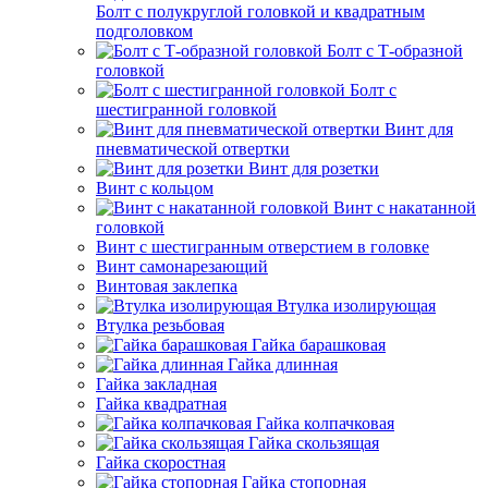
Болт с полукруглой головкой и квадратным
подголовком
Болт с Т-образной
головкой
Болт с
шестигранной головкой
Винт для
пневматической отвертки
Винт для розетки
Винт с кольцом
Винт с накатанной
головкой
Винт с шестигранным отверстием в головке
Винт самонарезающий
Винтовая заклепка
Втулка изолирующая
Втулка резьбовая
Гайка барашковая
Гайка длинная
Гайка закладная
Гайка квадратная
Гайка колпачковая
Гайка скользящая
Гайка скоростная
Гайка стопорная