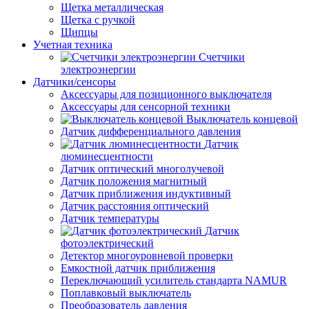
Щетка металлическая
Щетка с ручкой
Щипцы
Учетная техника
Счетчики
электроэнергии
Датчики/сенсоры
Аксессуары для позиционного выключателя
Аксессуары для сенсорной техники
Выключатель концевой
Датчик дифференциального давления
Датчик
люминесцентности
Датчик оптический многолучевой
Датчик положения магнитный
Датчик приближения индуктивный
Датчик расстояния оптический
Датчик температуры
Датчик
фотоэлектрический
Детектор многоуровневой проверки
Емкостной датчик приближения
Переключающий усилитель стандарта NAMUR
Поплавковый выключатель
Преобразователь давления