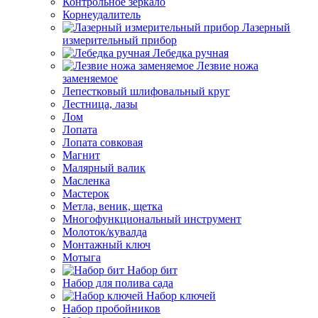
Контрольное зеркало
Корнеудалитель
Лазерный
измерительный прибор
Лебедка ручная
Лезвие ножа
заменяемое
Лепестковый шлифовальный круг
Лестница, лазы
Лом
Лопата
Лопата совковая
Магнит
Малярный валик
Масленка
Мастерок
Метла, веник, щетка
Многофункциональный инструмент
Молоток/кувалда
Монтажный ключ
Мотыга
Набор бит
Набор для полива сада
Набор ключей
Набор пробойников