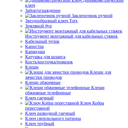
Динамометрический
ключ
Забор/ограждение
Заклепочник ручной
Звездообразный ключ Torx
Земляной бур
Инструмент монтажный для кабельных стяжек
Кабельный чулок
Канистра
Карандаш
Катушка для шланга
Кисть/кисточка/помазок
Клещи
Клещи для
зачистки проводов
Клещи обжимные
Клещи
обжимные телефонные
Ключ гаечный
Ключ Кобра
переставной
Ключ разводной гаечный
Ключ сверлильного патрона
Ключ трубный