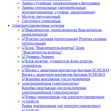
Лампа студийная, проекционная и фотолампа
Лампы специальные (автомобильные,
железнодорожные, судовые, авиационные)
Модуль светодиодный
Светодиод одиночный
Электроустановочные изделия
Выключатели,
переключатели
Розетка силовая
(штепсельная)
Блок
"Выключатель-розетка"
Диммер
Блок розеток,
удлинитель
Вилка с защитным контактом бытовая SCHUKO
Коробка монтажная для подключения
электроприборов (электроплиты)
Рамка декоративная для электроустановочных
устройств