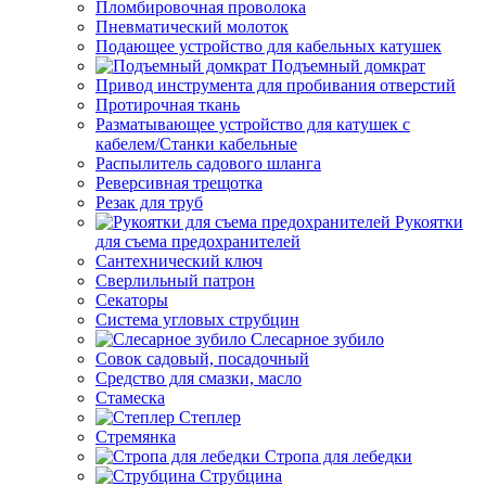
Пломбировочная проволока
Пневматический молоток
Подающее устройство для кабельных катушек
Подъемный домкрат
Привод инструмента для пробивания отверстий
Протирочная ткань
Разматывающее устройство для катушек с
кабелем/Станки кабельные
Распылитель садового шланга
Реверсивная трещотка
Резак для труб
Рукоятки
для съема предохранителей
Сантехнический ключ
Сверлильный патрон
Секаторы
Система угловых струбцин
Слесарное зубило
Совок садовый, посадочный
Средство для смазки, масло
Стамеска
Степлер
Стремянка
Стропа для лебедки
Струбцина