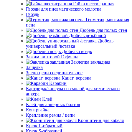
Гайка шестигранная
Гвозди для пневматического молотка
Гвоздь
Герметик, монтажная
пена
Дюбель для полых стен
Дюбель резьбовой
Дюбель
универсальный /вставка
Дюбель-гвоздь
Зажим винтовой Гофмана
Заклепка закладная
Защелка
Звено цепи соединительное
Канат, веревка
Карабин
Картридж/капсула со смолой для химического
анкера
Клей
Клей для анкерных болтов
Контргайка
Крепление ремня / цепи
Кронштейн для кабеля
Крюк L-образный
Крюк S-образный