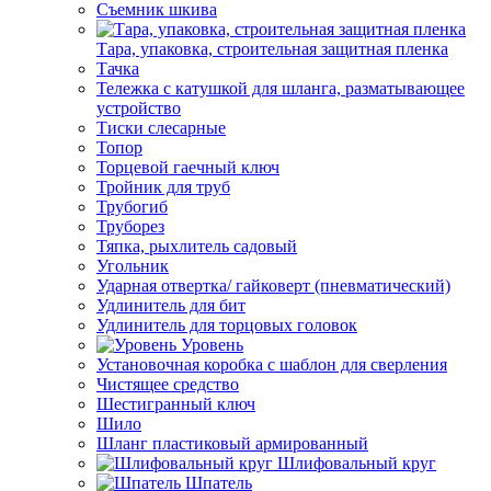
Съемник шкива
Тара, упаковка, строительная защитная пленка
Тачка
Тележка с катушкой для шланга, разматывающее
устройство
Тиски слесарные
Топор
Торцевой гаечный ключ
Тройник для труб
Трубогиб
Труборез
Тяпка, рыхлитель садовый
Угольник
Ударная отвертка/ гайковерт (пневматический)
Удлинитель для бит
Удлинитель для торцовых головок
Уровень
Установочная коробка с шаблон для сверления
Чистящее средство
Шестигранный ключ
Шило
Шланг пластиковый армированный
Шлифовальный круг
Шпатель