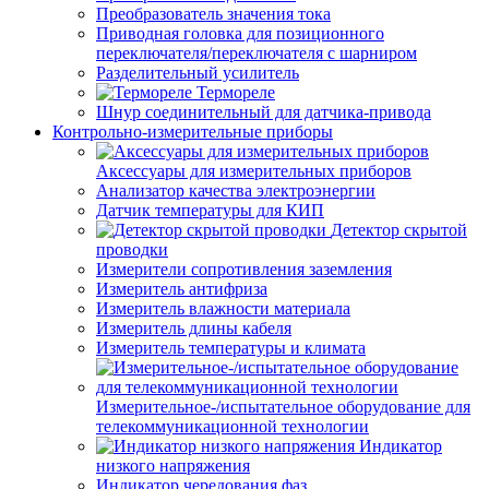
Преобразователь значения тока
Приводная головка для позиционного
переключателя/переключателя с шарниром
Разделительный усилитель
Термореле
Шнур соединительный для датчика-привода
Контрольно-измерительные приборы
Аксессуары для измерительных приборов
Анализатор качества электроэнергии
Датчик температуры для КИП
Детектор скрытой
проводки
Измерители сопротивления заземления
Измеритель антифриза
Измеритель влажности материала
Измеритель длины кабеля
Измеритель температуры и климата
Измерительное-/испытательное оборудование для
телекоммуникационной технологии
Индикатор
низкого напряжения
Индикатор чередования фаз