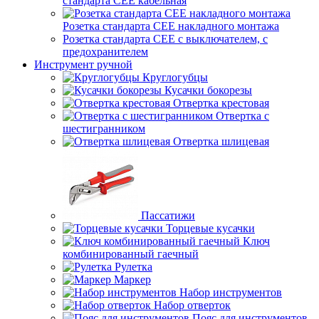
стандарта СЕЕ кабельная
Розетка стандарта СЕЕ накладного монтажа
Розетка стандарта СЕЕ с выключателем, с
предохранителем
Инструмент ручной
Круглогубцы
Кусачки бокорезы
Отвертка крестовая
Отвертка с
шестигранником
Отвертка шлицевая
Пассатижи
Торцевые кусачки
Ключ
комбинированный гаечный
Рулетка
Маркер
Набор инструментов
Набор отверток
Пояс для инструментов