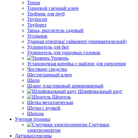
Топор
Торцевой гаечный ключ
Тройник для труб
Трубогиб
Труборез
Тяпка, рыхлитель садовый
Угольник
Ударная отвертка/ гайковерт (пневматический)
Удлинитель для бит
Удлинитель для торцовых головок
Уровень
Установочная коробка с шаблон для сверления
Чистящее средство
Шестигранный ключ
Шило
Шланг пластиковый армированный
Шлифовальный круг
Шпатель
Щетка металлическая
Щетка с ручкой
Щипцы
Учетная техника
Счетчики
электроэнергии
Датчики/сенсоры