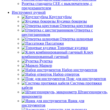
Розетка стандарта СЕЕ с выключателем, с
предохранителем
Инструмент ручной
Круглогубцы
Кусачки бокорезы
Отвертка крестовая
Отвертка с
шестигранником
Отвертка шлицевая
Пассатижи
Торцевые кусачки
Ключ
комбинированный гаечный
Рулетка
Маркер
Набор инструментов
Набор отверток
Пояс для инструментов
Система протяжки
кабеля
Штангенциркуль,
микроометр
Ящик для
инструментов