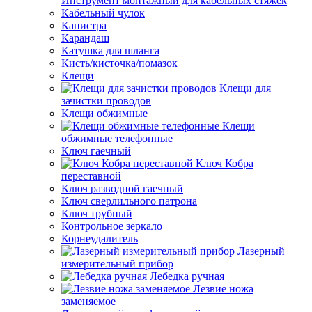
Инструмент монтажный для кабельных стяжек
Кабельный чулок
Канистра
Карандаш
Катушка для шланга
Кисть/кисточка/помазок
Клещи
Клещи для
зачистки проводов
Клещи обжимные
Клещи
обжимные телефонные
Ключ гаечный
Ключ Кобра
переставной
Ключ разводной гаечный
Ключ сверлильного патрона
Ключ трубный
Контрольное зеркало
Корнеудалитель
Лазерный
измерительный прибор
Лебедка ручная
Лезвие ножа
заменяемое