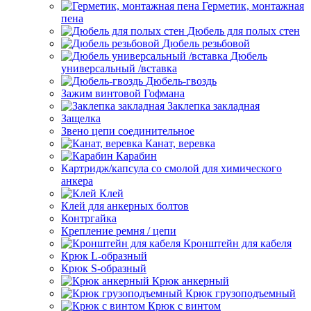
Герметик, монтажная
пена
Дюбель для полых стен
Дюбель резьбовой
Дюбель
универсальный /вставка
Дюбель-гвоздь
Зажим винтовой Гофмана
Заклепка закладная
Защелка
Звено цепи соединительное
Канат, веревка
Карабин
Картридж/капсула со смолой для химического
анкера
Клей
Клей для анкерных болтов
Контргайка
Крепление ремня / цепи
Кронштейн для кабеля
Крюк L-образный
Крюк S-образный
Крюк анкерный
Крюк грузоподъемный
Крюк с винтом