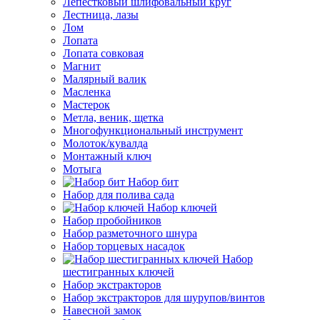
Лепестковый шлифовальный круг
Лестница, лазы
Лом
Лопата
Лопата совковая
Магнит
Малярный валик
Масленка
Мастерок
Метла, веник, щетка
Многофункциональный инструмент
Молоток/кувалда
Монтажный ключ
Мотыга
Набор бит
Набор для полива сада
Набор ключей
Набор пробойников
Набор разметочного шнура
Набор торцевых насадок
Набор
шестигранных ключей
Набор экстракторов
Набор экстракторов для шурупов/винтов
Навесной замок