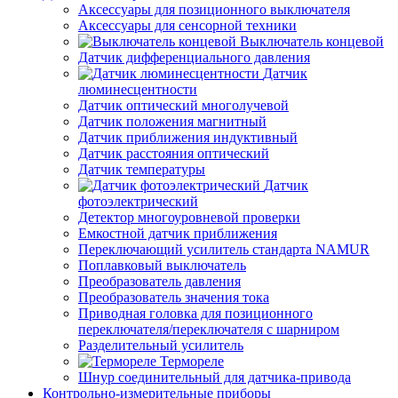
Аксессуары для позиционного выключателя
Аксессуары для сенсорной техники
Выключатель концевой
Датчик дифференциального давления
Датчик
люминесцентности
Датчик оптический многолучевой
Датчик положения магнитный
Датчик приближения индуктивный
Датчик расстояния оптический
Датчик температуры
Датчик
фотоэлектрический
Детектор многоуровневой проверки
Емкостной датчик приближения
Переключающий усилитель стандарта NAMUR
Поплавковый выключатель
Преобразователь давления
Преобразователь значения тока
Приводная головка для позиционного
переключателя/переключателя с шарниром
Разделительный усилитель
Термореле
Шнур соединительный для датчика-привода
Контрольно-измерительные приборы