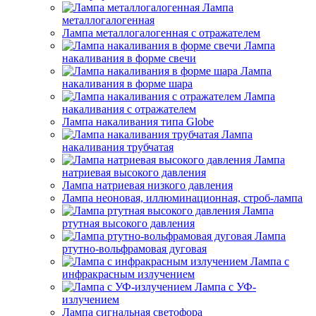
Лампа
металлогалогенная
Лампа металлогалогенная с отражателем
Лампа
накаливания в форме свечи
Лампа
накаливания в форме шара
Лампа
накаливания с отражателем
Лампа накаливания типа Globe
Лампа
накаливания трубчатая
Лампа
натриевая высокого давления
Лампа натриевая низкого давления
Лампа неоновая, иллюминационная, строб-лампа
Лампа
ртутная высокого давления
Лампа
ртутно-вольфрамовая дуговая
Лампа с
инфракрасным излучением
Лампа с УФ-
излучением
Лампа сигнальная светофора