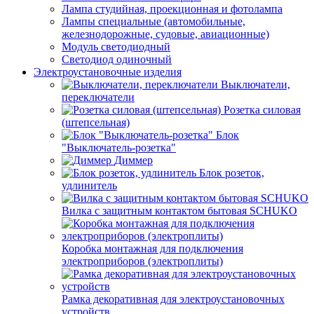
Лампа студийная, проекционная и фотолампа
Лампы специальные (автомобильные,
железнодорожные, судовые, авиационные)
Модуль светодиодный
Светодиод одиночный
Электроустановочные изделия
Выключатели,
переключатели
Розетка силовая
(штепсельная)
Блок
"Выключатель-розетка"
Диммер
Блок розеток,
удлинитель
Вилка с защитным контактом бытовая SCHUKO
Коробка монтажная для подключения
электроприборов (электроплиты)
Рамка декоративная для электроустановочных
устройств