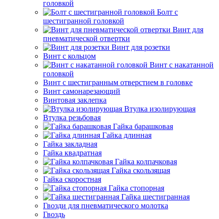
головкой
Болт с
шестигранной головкой
Винт для
пневматической отвертки
Винт для розетки
Винт с кольцом
Винт с накатанной
головкой
Винт с шестигранным отверстием в головке
Винт самонарезающий
Винтовая заклепка
Втулка изолирующая
Втулка резьбовая
Гайка барашковая
Гайка длинная
Гайка закладная
Гайка квадратная
Гайка колпачковая
Гайка скользящая
Гайка скоростная
Гайка стопорная
Гайка шестигранная
Гвозди для пневматического молотка
Гвоздь