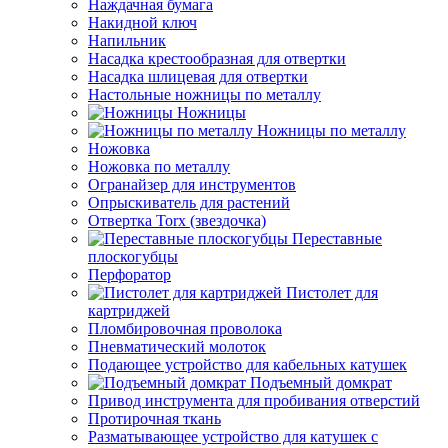
Наждачная бумага
Накидной ключ
Напильник
Насадка крестообразная для отвертки
Насадка шлицевая для отвертки
Настольные ножницы по металлу
Ножницы
Ножницы по металлу
Ножовка
Ножовка по металлу
Огранайзер для инструментов
Опрыскиватель для растений
Отвертка Torx (звездочка)
Переставные
плоскогубцы
Перфоратор
Пистолет для
картриджей
Пломбировочная проволока
Пневматический молоток
Подающее устройство для кабельных катушек
Подъемный домкрат
Привод инструмента для пробивания отверстий
Протирочная ткань
Разматывающее устройство для катушек с