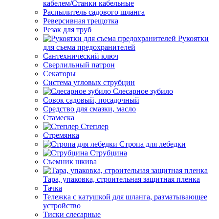
кабелем/Станки кабельные
Распылитель садового шланга
Реверсивная трещотка
Резак для труб
Рукоятки
для съема предохранителей
Сантехнический ключ
Сверлильный патрон
Секаторы
Система угловых струбцин
Слесарное зубило
Совок садовый, посадочный
Средство для смазки, масло
Стамеска
Степлер
Стремянка
Стропа для лебедки
Струбцина
Съемник шкива
Тара, упаковка, строительная защитная пленка
Тачка
Тележка с катушкой для шланга, разматывающее
устройство
Тиски слесарные