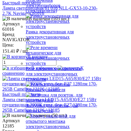
подключения
Быстрый просмотр
электроприборов
Лампа светодиодная 61 016 NLL-GX53-10-230-
(электроплиты)
2.7K Navigator 61016
В наличии (103 шт.)
Артикул
61016
Рамка декоративная для
Бренд
электроустановочных
NAVIGATOR
устройств
Цена:
151.41 ₽
/ шт.
В корзину
В избранное
К
Реле времени механическое
сравнению
для электроустановочных
устройств
Розетка удлинителя
Быстрый просмотр
Лампа светодиодная LED15-A65/830/E27 15Вт
грушевидная 3000К тепл. бел. E27 1280лм 170-
Заглушка для розеток, для
265В Camelion 12196 / 12185
защиты детей
В наличии (50 шт.)
Артикул
12185