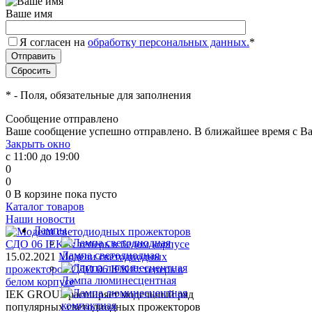
Ваше имя
Я согласен на
обработку персональных данных.
*
*
- Поля, обязательные для заполнения
Сообщение отправлено
Ваше сообщение успешно отправлено. В ближайшее время с Ва
Закрыть окно
с 11:00 до 19:00
0
0
0
В корзине
пока пусто
Каталог товаров
Наши новости
Лампы
Лампа светодиодная
15.02.2021
Модели светодиодных
прожекторов СДО 06 IEK®: теперь в
Лампа люминесцентная
белом корпусе
IEK GROUP расширяет модельный ряд
популярных светодиодных прожекторов