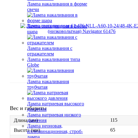
Лампа накаливания в форме
свечи
Лампа накаливания в форме
шара
Лампа накаливания с
отражателем
Лампа накаливания типа
Globe
Лампа накаливания
трубчатая
Лампа натриевая высокого
Вес и габариты
давления
Лампа натриевая низкого
115
давления
Длина (мм)
Лампа неоновая,
65
Высота (мм)
иллюминационная, строб-
лампа