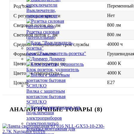
Переменный 
Род тока
Выключатели,
Нет
переключатели
С регулятором яркости
800 лм
Световой поток по, лм
Розетка силовая
800 лм
Световой поток с, лм
(штепсельная)
40000 ч
Средний номинальный срок службы
Блок "Выключатель-розетка"
Грушевидна
Форма колбы лампы
Диммер
4000 К
Цветовая температура по
Блок розеток, удлинитель
4000 К
Цветовая температура с
E27
Цоколь
Вилка с защитным
контактом бытовая
SCHUKO
АНАЛОГИЧНЫЕ ТОВАРЫ (8)
Коробка монтажная для