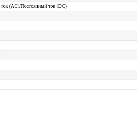
ток (AC)/Постоянный ток (DC)
я