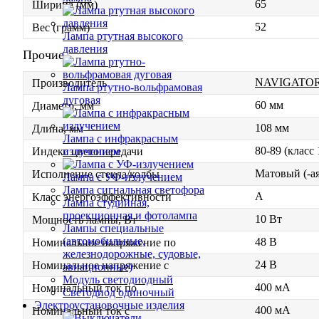
65
Ширина (мм)
52
Вес (грамм)
Лампа ртутная высокого
давления
Прочие
NAVIGATO
Производитель
Лампа ртутно-вольфрамовая
дуговая
60 мм
Диаметр, мм
108 мм
Длина, мм
Лампа с инфракрасным
80-89 (класс
излучением
Индекс цветопередачи
Матовый (-ая
Исполнение стекла/колбы
Лампа с УФ-излучением
Лампа сигнальная светофора
A
Класс энергоэффективности
Лампа студийная,
проекционная и фотолампа
10 Вт
Мощность лампы, Вт
Лампы специальные
(автомобильные,
48 В
Номинальное напряжение по
железнодорожные, судовые,
24 В
Номинальное напряжение с
авиационные)
Модуль светодиодный
400 мА
Номинальный ток по
Светодиод одиночный
Электроустановочные изделия
400 мА
Номинальный ток с