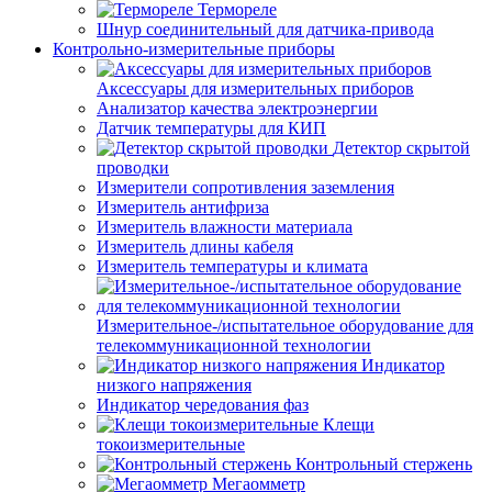
Термореле
Шнур соединительный для датчика-привода
Контрольно-измерительные приборы
Аксессуары для измерительных приборов
Анализатор качества электроэнергии
Датчик температуры для КИП
Детектор скрытой
проводки
Измерители сопротивления заземления
Измеритель антифриза
Измеритель влажности материала
Измеритель длины кабеля
Измеритель температуры и климата
Измерительное-/испытательное оборудование для
телекоммуникационной технологии
Индикатор
низкого напряжения
Индикатор чередования фаз
Клещи
токоизмерительные
Контрольный стержень
Мегаомметр