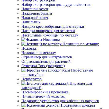
Набор экстракторов
Набор экстракторов для шурупов/винтов
Навесной замок
Наждачная бумага
Накидной ключ
Напильник
Насадка крестообразная для отвертки
Насадка шлицевая для отвертки
Настольные ножницы по металлу
Ножницы
Ножницы по металлу
Ножовка
Ножовка по металлу
Огранайзер для инструментов
Опрыскиватель для растений
Отвертка Torx (звездочка)
Переставные
плоскогубцы
Перфоратор
Пистолет для
картриджей
Пломбировочная проволока
Пневматический молоток
Подающее устройство для кабельных катушек
Подъемный домкрат