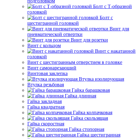
подголовком
Болт с Т-образной
головкой
Болт с
шестигранной головкой
Винт для
пневматической отвертки
Винт для розетки
Винт с кольцом
Винт с накатанной
головкой
Винт с шестигранным отверстием в головке
Винт самонарезающий
Винтовая заклепка
Втулка изолирующая
Втулка резьбовая
Гайка барашковая
Гайка длинная
Гайка закладная
Гайка квадратная
Гайка колпачковая
Гайка скользящая
Гайка скоростная
Гайка стопорная
Гайка шестигранная