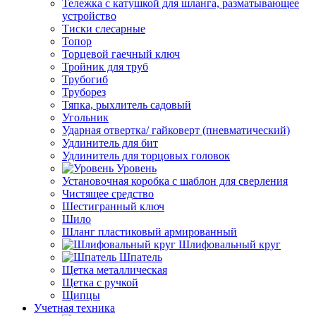
Тележка с катушкой для шланга, разматывающее
устройство
Тиски слесарные
Топор
Торцевой гаечный ключ
Тройник для труб
Трубогиб
Труборез
Тяпка, рыхлитель садовый
Угольник
Ударная отвертка/ гайковерт (пневматический)
Удлинитель для бит
Удлинитель для торцовых головок
Уровень
Установочная коробка с шаблон для сверления
Чистящее средство
Шестигранный ключ
Шило
Шланг пластиковый армированный
Шлифовальный круг
Шпатель
Щетка металлическая
Щетка с ручкой
Щипцы
Учетная техника