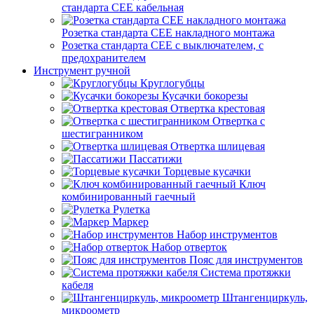
стандарта СЕЕ кабельная
Розетка стандарта СЕЕ накладного монтажа
Розетка стандарта СЕЕ с выключателем, с
предохранителем
Инструмент ручной
Круглогубцы
Кусачки бокорезы
Отвертка крестовая
Отвертка с
шестигранником
Отвертка шлицевая
Пассатижи
Торцевые кусачки
Ключ
комбинированный гаечный
Рулетка
Маркер
Набор инструментов
Набор отверток
Пояс для инструментов
Система протяжки
кабеля
Штангенциркуль,
микроометр