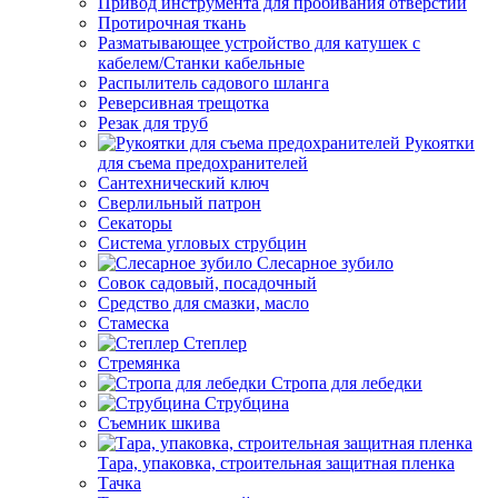
Привод инструмента для пробивания отверстий
Протирочная ткань
Разматывающее устройство для катушек с
кабелем/Станки кабельные
Распылитель садового шланга
Реверсивная трещотка
Резак для труб
Рукоятки
для съема предохранителей
Сантехнический ключ
Сверлильный патрон
Секаторы
Система угловых струбцин
Слесарное зубило
Совок садовый, посадочный
Средство для смазки, масло
Стамеска
Степлер
Стремянка
Стропа для лебедки
Струбцина
Съемник шкива
Тара, упаковка, строительная защитная пленка
Тачка