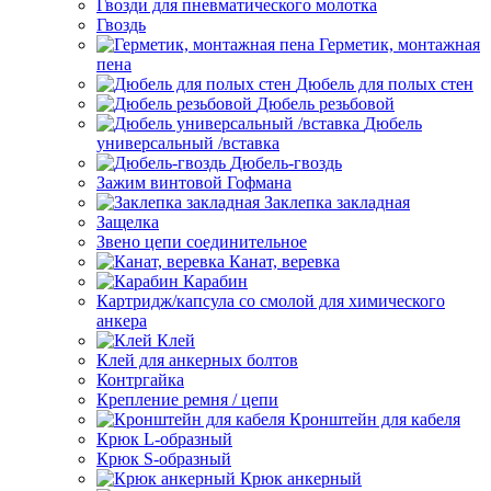
Гвозди для пневматического молотка
Гвоздь
Герметик, монтажная
пена
Дюбель для полых стен
Дюбель резьбовой
Дюбель
универсальный /вставка
Дюбель-гвоздь
Зажим винтовой Гофмана
Заклепка закладная
Защелка
Звено цепи соединительное
Канат, веревка
Карабин
Картридж/капсула со смолой для химического
анкера
Клей
Клей для анкерных болтов
Контргайка
Крепление ремня / цепи
Кронштейн для кабеля
Крюк L-образный
Крюк S-образный
Крюк анкерный