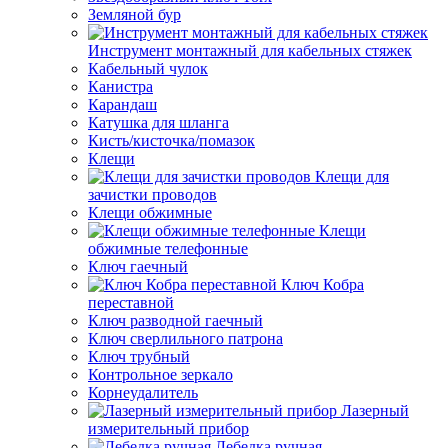
Земляной бур
Инструмент монтажный для кабельных стяжек
Кабельный чулок
Канистра
Карандаш
Катушка для шланга
Кисть/кисточка/помазок
Клещи
Клещи для
зачистки проводов
Клещи обжимные
Клещи
обжимные телефонные
Ключ гаечный
Ключ Кобра
переставной
Ключ разводной гаечный
Ключ сверлильного патрона
Ключ трубный
Контрольное зеркало
Корнеудалитель
Лазерный
измерительный прибор
Лебедка ручная