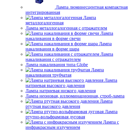
Лампа люминесцентная компактная
интегрированная
Лампа
металлогалогенная
Лампа металлогалогенная с отражателем
Лампа
накаливания в форме свечи
Лампа
накаливания в форме шара
Лампа
накаливания с отражателем
Лампа накаливания типа Globe
Лампа
накаливания трубчатая
Лампа
натриевая высокого давления
Лампа натриевая низкого давления
Лампа неоновая, иллюминационная, строб-лампа
Лампа
ртутная высокого давления
Лампа
ртутно-вольфрамовая дуговая
Лампа с
инфракрасным излучением