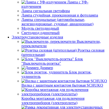
Лампа с УФ-
излучением
Лампа сигнальная светофора
Лампа студийная, проекционная и фотолампа
Лампы специальные (автомобильные,
железнодорожные, судовые, авиационные)
Модуль светодиодный
Светодиод одиночный
Электроустановочные изделия
Выключатели,
переключатели
Розетка силовая
(штепсельная)
Блок
"Выключатель-розетка"
Диммер
Блок розеток,
удлинитель
Вилка с защитным контактом бытовая SCHUKO
Коробка монтажная для подключения
электроприборов (электроплиты)