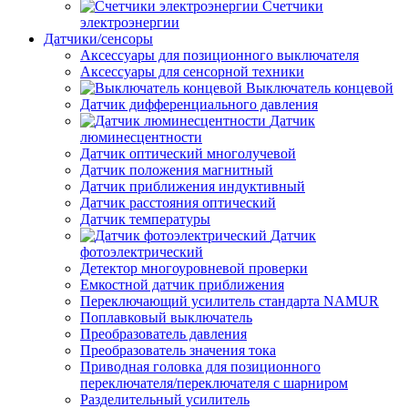
Счетчики
электроэнергии
Датчики/сенсоры
Аксессуары для позиционного выключателя
Аксессуары для сенсорной техники
Выключатель концевой
Датчик дифференциального давления
Датчик
люминесцентности
Датчик оптический многолучевой
Датчик положения магнитный
Датчик приближения индуктивный
Датчик расстояния оптический
Датчик температуры
Датчик
фотоэлектрический
Детектор многоуровневой проверки
Емкостной датчик приближения
Переключающий усилитель стандарта NAMUR
Поплавковый выключатель
Преобразователь давления
Преобразователь значения тока
Приводная головка для позиционного
переключателя/переключателя с шарниром
Разделительный усилитель