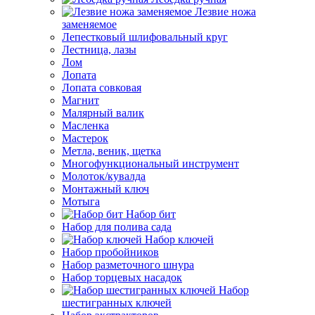
Лезвие ножа
заменяемое
Лепестковый шлифовальный круг
Лестница, лазы
Лом
Лопата
Лопата совковая
Магнит
Малярный валик
Масленка
Мастерок
Метла, веник, щетка
Многофункциональный инструмент
Молоток/кувалда
Монтажный ключ
Мотыга
Набор бит
Набор для полива сада
Набор ключей
Набор пробойников
Набор разметочного шнура
Набор торцевых насадок
Набор
шестигранных ключей