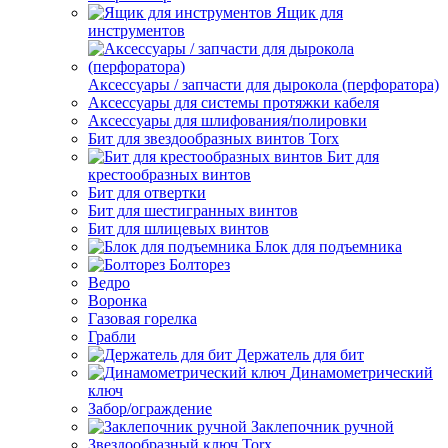
Ящик для
инструментов
Аксессуары / запчасти для дырокола (перфоратора)
Аксессуары для системы протяжки кабеля
Аксессуары для шлифования/полировки
Бит для звездообразных винтов Torx
Бит для
крестообразных винтов
Бит для отвертки
Бит для шестигранных винтов
Бит для шлицевых винтов
Блок для подъемника
Болторез
Ведро
Воронка
Газовая горелка
Грабли
Держатель для бит
Динамометрический
ключ
Забор/ограждение
Заклепочник ручной
Звездообразный ключ Torx