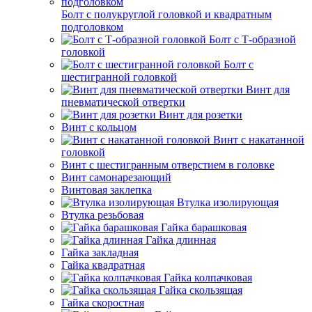
Болт с полукруглой головкой и квадратным
подголовком
Болт с Т-образной
головкой
Болт с
шестигранной головкой
Винт для
пневматической отвертки
Винт для розетки
Винт с кольцом
Винт с накатанной
головкой
Винт с шестигранным отверстием в головке
Винт самонарезающий
Винтовая заклепка
Втулка изолирующая
Втулка резьбовая
Гайка барашковая
Гайка длинная
Гайка закладная
Гайка квадратная
Гайка колпачковая
Гайка скользящая
Гайка скоростная