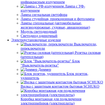
инфракрасным излучением
Лампа с УФ-
излучением
Лампа сигнальная светофора
Лампа студийная, проекционная и фотолампа
Лампы специальные (автомобильные,
железнодорожные, судовые, авиационные)
Модуль светодиодный
Светодиод одиночный
Электроустановочные изделия
Выключатели,
переключатели
Розетка силовая
(штепсельная)
Блок
"Выключатель-розетка"
Диммер
Блок розеток,
удлинитель
Вилка с защитным контактом бытовая SCHUKO
Коробка монтажная для подключения
электроприборов (электроплиты)