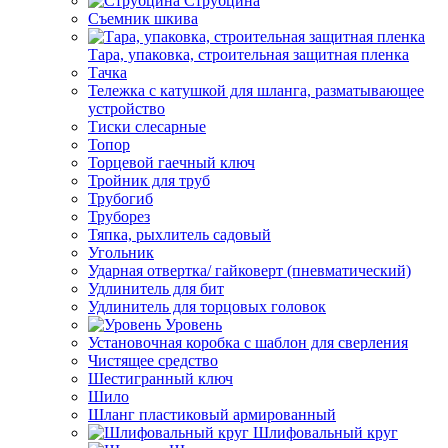
Струбцина
Съемник шкива
Тара, упаковка, строительная защитная пленка
Тачка
Тележка с катушкой для шланга, разматывающее
устройство
Тиски слесарные
Топор
Торцевой гаечный ключ
Тройник для труб
Трубогиб
Труборез
Тяпка, рыхлитель садовый
Угольник
Ударная отвертка/ гайковерт (пневматический)
Удлинитель для бит
Удлинитель для торцовых головок
Уровень
Установочная коробка с шаблон для сверления
Чистящее средство
Шестигранный ключ
Шило
Шланг пластиковый армированный
Шлифовальный круг