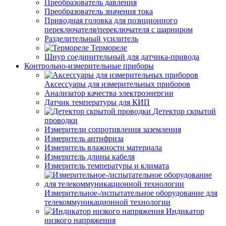
Преобразователь давления
Преобразователь значения тока
Приводная головка для позиционного
переключателя/переключателя с шарниром
Разделительный усилитель
Термореле
Шнур соединительный для датчика-привода
Контрольно-измерительные приборы
Аксессуары для измерительных приборов
Анализатор качества электроэнергии
Датчик температуры для КИП
Детектор скрытой
проводки
Измерители сопротивления заземления
Измеритель антифриза
Измеритель влажности материала
Измеритель длины кабеля
Измеритель температуры и климата
Измерительное-/испытательное оборудование для
телекоммуникационной технологии
Индикатор
низкого напряжения