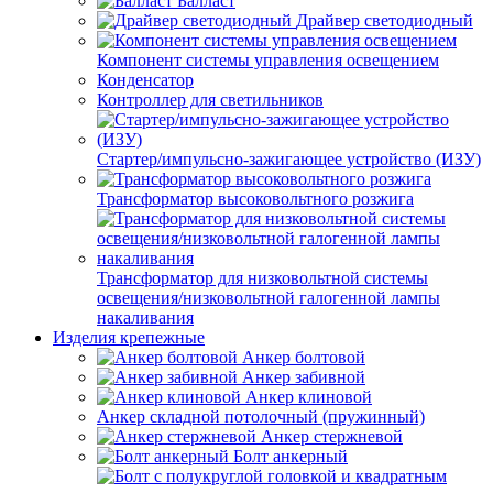
Балласт
Драйвер светодиодный
Компонент системы управления освещением
Конденсатор
Контроллер для светильников
Стартер/импульсно-зажигающее устройство (ИЗУ)
Трансформатор высоковольтного розжига
Трансформатор для низковольтной системы
освещения/низковольтной галогенной лампы
накаливания
Изделия крепежные
Анкер болтовой
Анкер забивной
Анкер клиновой
Анкер складной потолочный (пружинный)
Анкер стержневой
Болт анкерный