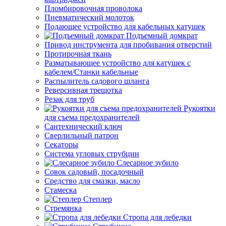
Пломбировочная проволока
Пневматический молоток
Подающее устройство для кабельных катушек
Подъемный домкрат
Привод инструмента для пробивания отверстий
Протирочная ткань
Разматывающее устройство для катушек с
кабелем/Станки кабельные
Распылитель садового шланга
Реверсивная трещотка
Резак для труб
Рукоятки
для съема предохранителей
Сантехнический ключ
Сверлильный патрон
Секаторы
Система угловых струбцин
Слесарное зубило
Совок садовый, посадочный
Средство для смазки, масло
Стамеска
Степлер
Стремянка
Стропа для лебедки