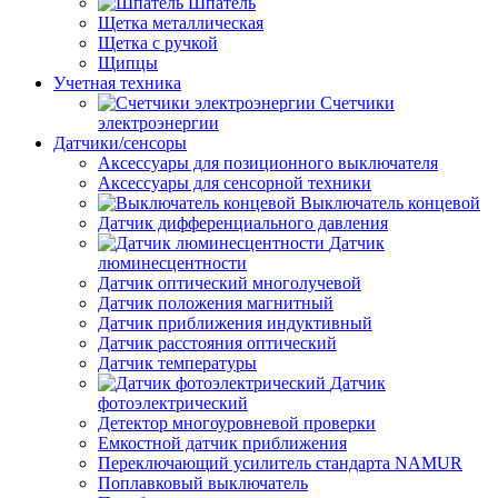
Шпатель
Щетка металлическая
Щетка с ручкой
Щипцы
Учетная техника
Счетчики
электроэнергии
Датчики/сенсоры
Аксессуары для позиционного выключателя
Аксессуары для сенсорной техники
Выключатель концевой
Датчик дифференциального давления
Датчик
люминесцентности
Датчик оптический многолучевой
Датчик положения магнитный
Датчик приближения индуктивный
Датчик расстояния оптический
Датчик температуры
Датчик
фотоэлектрический
Детектор многоуровневой проверки
Емкостной датчик приближения
Переключающий усилитель стандарта NAMUR
Поплавковый выключатель