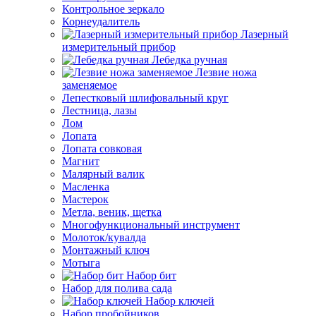
Контрольное зеркало
Корнеудалитель
Лазерный
измерительный прибор
Лебедка ручная
Лезвие ножа
заменяемое
Лепестковый шлифовальный круг
Лестница, лазы
Лом
Лопата
Лопата совковая
Магнит
Малярный валик
Масленка
Мастерок
Метла, веник, щетка
Многофункциональный инструмент
Молоток/кувалда
Монтажный ключ
Мотыга
Набор бит
Набор для полива сада
Набор ключей
Набор пробойников