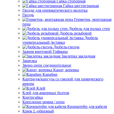
Гайка стопорная
Гайка шестигранная
Гвозди для пневматического молотка
Гвоздь
Герметик, монтажная
пена
Дюбель для полых стен
Дюбель резьбовой
Дюбель
универсальный /вставка
Дюбель-гвоздь
Зажим винтовой Гофмана
Заклепка закладная
Защелка
Звено цепи соединительное
Канат, веревка
Карабин
Картридж/капсула со смолой для химического
анкера
Клей
Клей для анкерных болтов
Контргайка
Крепление ремня / цепи
Кронштейн для кабеля
Крюк L-образный