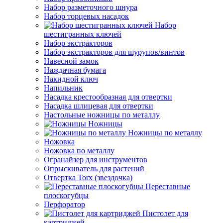
Набор разметочного шнура
Набор торцевых насадок
Набор
шестигранных ключей
Набор экстракторов
Набор экстракторов для шурупов/винтов
Навесной замок
Наждачная бумага
Накидной ключ
Напильник
Насадка крестообразная для отвертки
Насадка шлицевая для отвертки
Настольные ножницы по металлу
Ножницы
Ножницы по металлу
Ножовка
Ножовка по металлу
Огранайзер для инструментов
Опрыскиватель для растений
Отвертка Torx (звездочка)
Переставные
плоскогубцы
Перфоратор
Пистолет для
картриджей