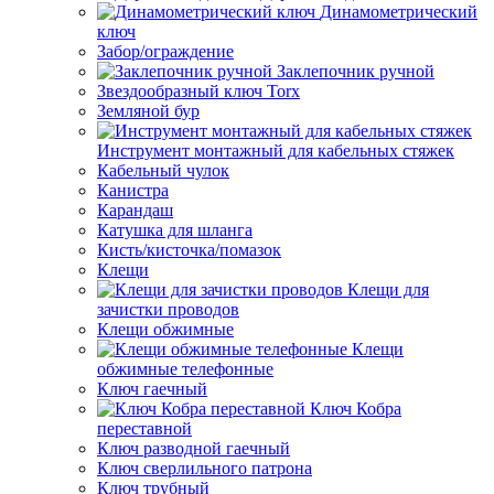
Динамометрический
ключ
Забор/ограждение
Заклепочник ручной
Звездообразный ключ Torx
Земляной бур
Инструмент монтажный для кабельных стяжек
Кабельный чулок
Канистра
Карандаш
Катушка для шланга
Кисть/кисточка/помазок
Клещи
Клещи для
зачистки проводов
Клещи обжимные
Клещи
обжимные телефонные
Ключ гаечный
Ключ Кобра
переставной
Ключ разводной гаечный
Ключ сверлильного патрона
Ключ трубный