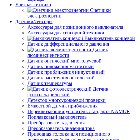
Учетная техника
Счетчики
электроэнергии
Датчики/сенсоры
Аксессуары для позиционного выключателя
Аксессуары для сенсорной техники
Выключатель концевой
Датчик дифференциального давления
Датчик
люминесцентности
Датчик оптический многолучевой
Датчик положения магнитный
Датчик приближения индуктивный
Датчик расстояния оптический
Датчик температуры
Датчик
фотоэлектрический
Детектор многоуровневой проверки
Емкостной датчик приближения
Переключающий усилитель стандарта NAMUR
Поплавковый выключатель
Преобразователь давления
Преобразователь значения тока
Приводная головка для позиционного
переключателя/переключателя с шарниром