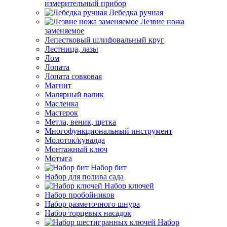
измерительный прибор
Лебедка ручная
Лезвие ножа
заменяемое
Лепестковый шлифовальный круг
Лестница, лазы
Лом
Лопата
Лопата совковая
Магнит
Малярный валик
Масленка
Мастерок
Метла, веник, щетка
Многофункциональный инструмент
Молоток/кувалда
Монтажный ключ
Мотыга
Набор бит
Набор для полива сада
Набор ключей
Набор пробойников
Набор разметочного шнура
Набор торцевых насадок
Набор