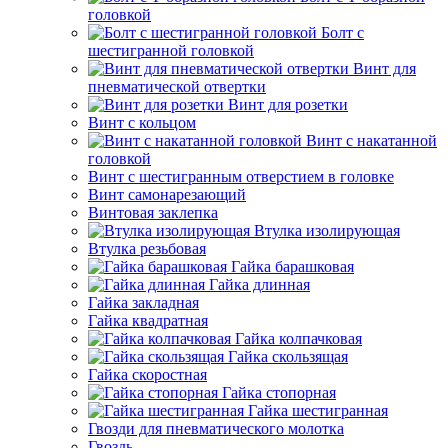
головкой
Болт с
шестигранной головкой
Винт для
пневматической отвертки
Винт для розетки
Винт с кольцом
Винт с накатанной
головкой
Винт с шестигранным отверстием в головке
Винт самонарезающий
Винтовая заклепка
Втулка изолирующая
Втулка резьбовая
Гайка барашковая
Гайка длинная
Гайка закладная
Гайка квадратная
Гайка колпачковая
Гайка скользящая
Гайка скоростная
Гайка стопорная
Гайка шестигранная
Гвозди для пневматического молотка
Гвоздь