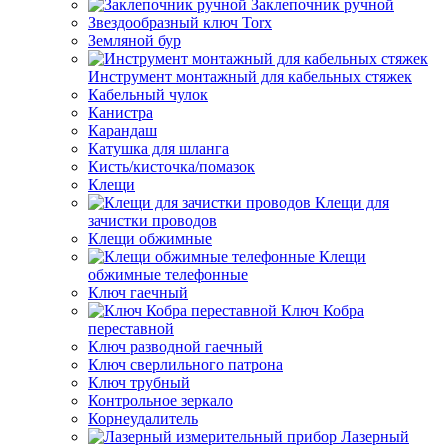
Заклепочник ручной
Звездообразный ключ Torx
Земляной бур
Инструмент монтажный для кабельных стяжек
Кабельный чулок
Канистра
Карандаш
Катушка для шланга
Кисть/кисточка/помазок
Клещи
Клещи для
зачистки проводов
Клещи обжимные
Клещи
обжимные телефонные
Ключ гаечный
Ключ Кобра
переставной
Ключ разводной гаечный
Ключ сверлильного патрона
Ключ трубный
Контрольное зеркало
Корнеудалитель
Лазерный