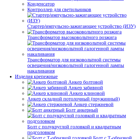
Конденсатор
Контроллер для светильников
Стартер/импульсно-зажигающее устройство (ИЗУ)
Трансформатор высоковольтного розжига
Трансформатор для низковольтной системы
освещения/низковольтной галогенной лампы
накаливания
Изделия крепежные
Анкер болтовой
Анкер забивной
Анкер клиновой
Анкер складной потолочный (пружинный)
Анкер стержневой
Болт анкерный
Болт с полукруглой головкой и квадратным
подголовком
Болт с Т-образной