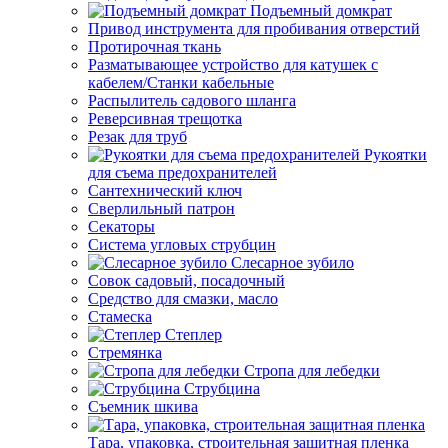
Подъемный домкрат
Привод инструмента для пробивания отверстий
Протирочная ткань
Разматывающее устройство для катушек с
кабелем/Станки кабельные
Распылитель садового шланга
Реверсивная трещотка
Резак для труб
Рукоятки
для съема предохранителей
Сантехнический ключ
Сверлильный патрон
Секаторы
Система угловых струбцин
Слесарное зубило
Совок садовый, посадочный
Средство для смазки, масло
Стамеска
Степлер
Стремянка
Стропа для лебедки
Струбцина
Съемник шкива
Тара, упаковка, строительная защитная пленка