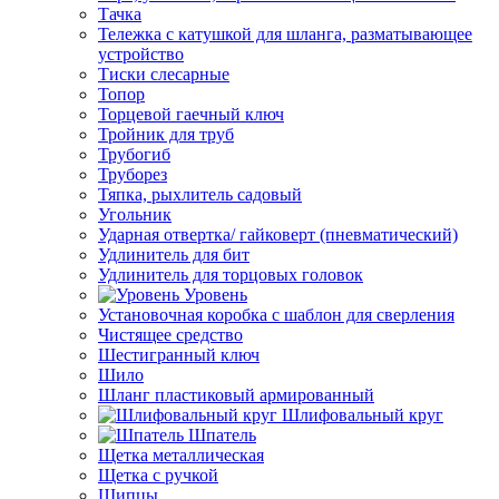
Тачка
Тележка с катушкой для шланга, разматывающее
устройство
Тиски слесарные
Топор
Торцевой гаечный ключ
Тройник для труб
Трубогиб
Труборез
Тяпка, рыхлитель садовый
Угольник
Ударная отвертка/ гайковерт (пневматический)
Удлинитель для бит
Удлинитель для торцовых головок
Уровень
Установочная коробка с шаблон для сверления
Чистящее средство
Шестигранный ключ
Шило
Шланг пластиковый армированный
Шлифовальный круг
Шпатель
Щетка металлическая
Щетка с ручкой
Щипцы