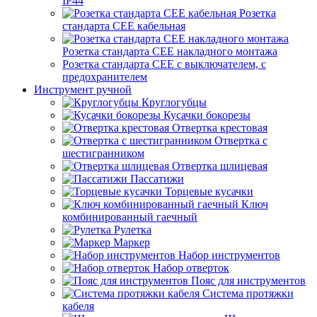
IP44
Розетка
стандарта СЕЕ кабельная
Розетка стандарта СЕЕ накладного монтажа
Розетка стандарта СЕЕ с выключателем, с
предохранителем
Инструмент ручной
Круглогубцы
Кусачки бокорезы
Отвертка крестовая
Отвертка с
шестигранником
Отвертка шлицевая
Пассатижи
Торцевые кусачки
Ключ
комбинированный гаечный
Рулетка
Маркер
Набор инструментов
Набор отверток
Пояс для инструментов
Система протяжки
кабеля