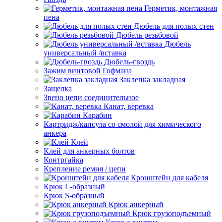
Герметик, монтажная
пена
Дюбель для полых стен
Дюбель резьбовой
Дюбель
универсальный /вставка
Дюбель-гвоздь
Зажим винтовой Гофмана
Заклепка закладная
Защелка
Звено цепи соединительное
Канат, веревка
Карабин
Картридж/капсула со смолой для химического
анкера
Клей
Клей для анкерных болтов
Контргайка
Крепление ремня / цепи
Кронштейн для кабеля
Крюк L-образный
Крюк S-образный
Крюк анкерный
Крюк грузоподъемный