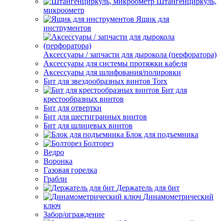
Штангенциркуль,
микроометр
Ящик для
инструментов
Аксессуары / запчасти для дырокола (перфоратора)
Аксессуары для системы протяжки кабеля
Аксессуары для шлифования/полировки
Бит для звездообразных винтов Torx
Бит для
крестообразных винтов
Бит для отвертки
Бит для шестигранных винтов
Бит для шлицевых винтов
Блок для подъемника
Болторез
Ведро
Воронка
Газовая горелка
Грабли
Держатель для бит
Динамометрический
ключ
Забор/ограждение