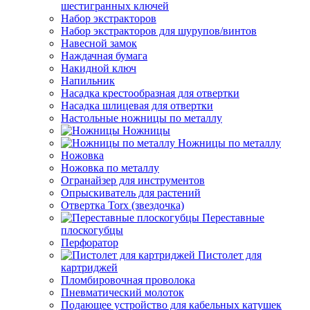
шестигранных ключей
Набор экстракторов
Набор экстракторов для шурупов/винтов
Навесной замок
Наждачная бумага
Накидной ключ
Напильник
Насадка крестообразная для отвертки
Насадка шлицевая для отвертки
Настольные ножницы по металлу
Ножницы
Ножницы по металлу
Ножовка
Ножовка по металлу
Огранайзер для инструментов
Опрыскиватель для растений
Отвертка Torx (звездочка)
Переставные
плоскогубцы
Перфоратор
Пистолет для
картриджей
Пломбировочная проволока
Пневматический молоток
Подающее устройство для кабельных катушек