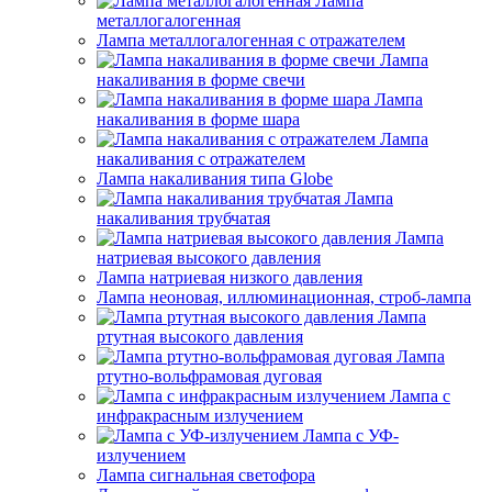
Лампа
металлогалогенная
Лампа металлогалогенная с отражателем
Лампа
накаливания в форме свечи
Лампа
накаливания в форме шара
Лампа
накаливания с отражателем
Лампа накаливания типа Globe
Лампа
накаливания трубчатая
Лампа
натриевая высокого давления
Лампа натриевая низкого давления
Лампа неоновая, иллюминационная, строб-лампа
Лампа
ртутная высокого давления
Лампа
ртутно-вольфрамовая дуговая
Лампа с
инфракрасным излучением
Лампа с УФ-
излучением
Лампа сигнальная светофора