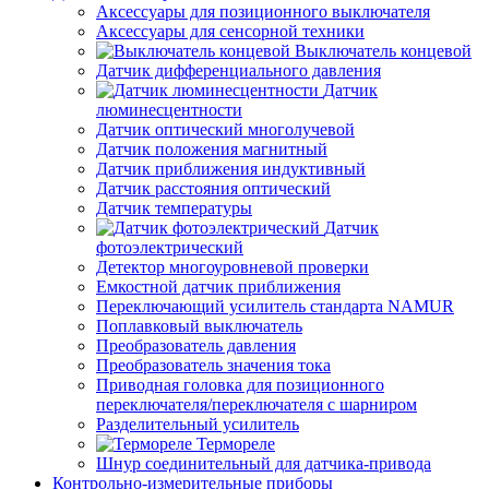
Аксессуары для позиционного выключателя
Аксессуары для сенсорной техники
Выключатель концевой
Датчик дифференциального давления
Датчик
люминесцентности
Датчик оптический многолучевой
Датчик положения магнитный
Датчик приближения индуктивный
Датчик расстояния оптический
Датчик температуры
Датчик
фотоэлектрический
Детектор многоуровневой проверки
Емкостной датчик приближения
Переключающий усилитель стандарта NAMUR
Поплавковый выключатель
Преобразователь давления
Преобразователь значения тока
Приводная головка для позиционного
переключателя/переключателя с шарниром
Разделительный усилитель
Термореле
Шнур соединительный для датчика-привода
Контрольно-измерительные приборы