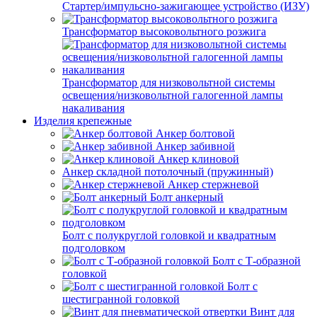
Стартер/импульсно-зажигающее устройство (ИЗУ)
Трансформатор высоковольтного розжига
Трансформатор для низковольтной системы
освещения/низковольтной галогенной лампы
накаливания
Изделия крепежные
Анкер болтовой
Анкер забивной
Анкер клиновой
Анкер складной потолочный (пружинный)
Анкер стержневой
Болт анкерный
Болт с полукруглой головкой и квадратным
подголовком
Болт с Т-образной
головкой
Болт с
шестигранной головкой
Винт для