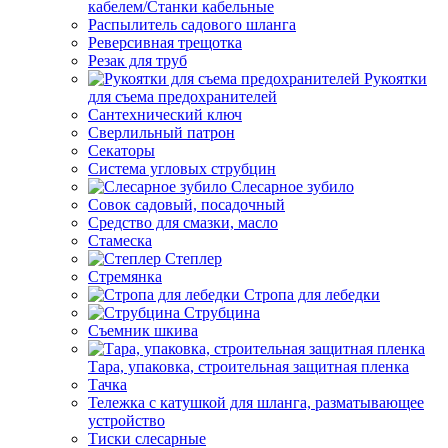
кабелем/Станки кабельные
Распылитель садового шланга
Реверсивная трещотка
Резак для труб
Рукоятки
для съема предохранителей
Сантехнический ключ
Сверлильный патрон
Секаторы
Система угловых струбцин
Слесарное зубило
Совок садовый, посадочный
Средство для смазки, масло
Стамеска
Степлер
Стремянка
Стропа для лебедки
Струбцина
Съемник шкива
Тара, упаковка, строительная защитная пленка
Тачка
Тележка с катушкой для шланга, разматывающее
устройство
Тиски слесарные