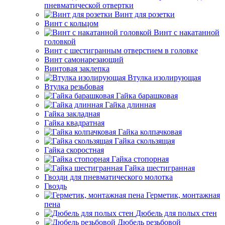
пневматической отвертки
Винт для розетки
Винт с кольцом
Винт с накатанной
головкой
Винт с шестигранным отверстием в головке
Винт самонарезающий
Винтовая заклепка
Втулка изолирующая
Втулка резьбовая
Гайка барашковая
Гайка длинная
Гайка закладная
Гайка квадратная
Гайка колпачковая
Гайка скользящая
Гайка скоростная
Гайка стопорная
Гайка шестигранная
Гвозди для пневматического молотка
Гвоздь
Герметик, монтажная
пена
Дюбель для полых стен
Дюбель резьбовой