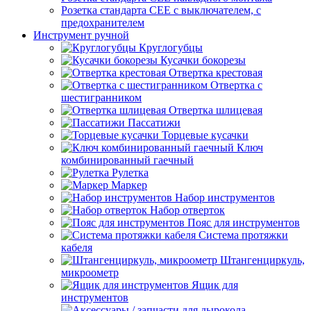
Розетка стандарта СЕЕ с выключателем, с
предохранителем
Инструмент ручной
Круглогубцы
Кусачки бокорезы
Отвертка крестовая
Отвертка с
шестигранником
Отвертка шлицевая
Пассатижи
Торцевые кусачки
Ключ
комбинированный гаечный
Рулетка
Маркер
Набор инструментов
Набор отверток
Пояс для инструментов
Система протяжки
кабеля
Штангенциркуль,
микроометр
Ящик для
инструментов