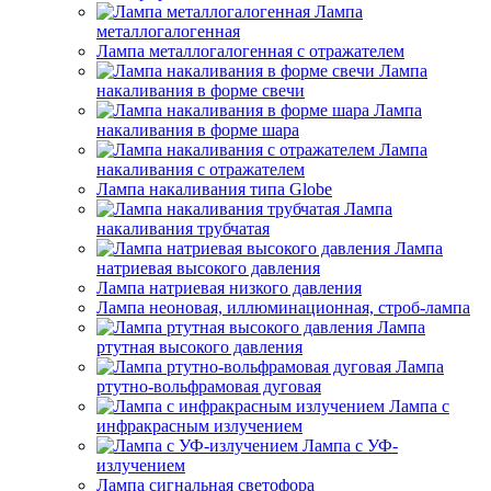
Лампа
металлогалогенная
Лампа металлогалогенная с отражателем
Лампа
накаливания в форме свечи
Лампа
накаливания в форме шара
Лампа
накаливания с отражателем
Лампа накаливания типа Globe
Лампа
накаливания трубчатая
Лампа
натриевая высокого давления
Лампа натриевая низкого давления
Лампа неоновая, иллюминационная, строб-лампа
Лампа
ртутная высокого давления
Лампа
ртутно-вольфрамовая дуговая
Лампа с
инфракрасным излучением
Лампа с УФ-
излучением
Лампа сигнальная светофора