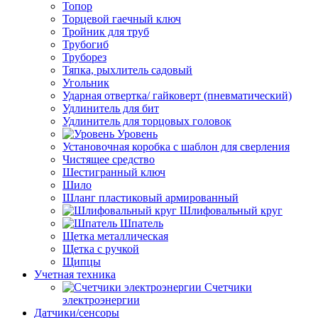
Топор
Торцевой гаечный ключ
Тройник для труб
Трубогиб
Труборез
Тяпка, рыхлитель садовый
Угольник
Ударная отвертка/ гайковерт (пневматический)
Удлинитель для бит
Удлинитель для торцовых головок
Уровень
Установочная коробка с шаблон для сверления
Чистящее средство
Шестигранный ключ
Шило
Шланг пластиковый армированный
Шлифовальный круг
Шпатель
Щетка металлическая
Щетка с ручкой
Щипцы
Учетная техника
Счетчики
электроэнергии
Датчики/сенсоры