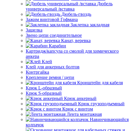
Дюбель
универсальный /вставка
Дюбель-гвоздь
Зажим винтовой Гофмана
Заклепка закладная
Защелка
Звено цепи соединительное
Канат, веревка
Карабин
Картридж/капсула со смолой для химического
анкера
Клей
Клей для анкерных болтов
Контргайка
Крепление ремня / цепи
Кронштейн для кабеля
Крюк L-образный
Крюк S-образный
Крюк анкерный
Крюк грузоподъемный
Крюк с винтом
Лента монтажная
Навинчивающийся
колпачок