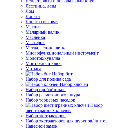
Лепестковый шлифовальный круг
Лестница, лазы
Лом
Лопата
Лопата совковая
Магнит
Малярный валик
Масленка
Мастерок
Метла, веник, щетка
Многофункциональный инструмент
Молоток/кувалда
Монтажный ключ
Мотыга
Набор бит
Набор для полива сада
Набор ключей
Набор пробойников
Набор разметочного шнура
Набор торцевых насадок
Набор
шестигранных ключей
Набор экстракторов
Набор экстракторов для шурупов/винтов
Навесной замок