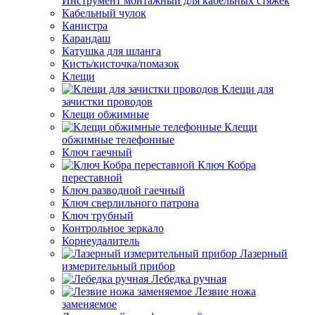
Инструмент монтажный для кабельных стяжек
Кабельный чулок
Канистра
Карандаш
Катушка для шланга
Кисть/кисточка/помазок
Клещи
Клещи для
зачистки проводов
Клещи обжимные
Клещи
обжимные телефонные
Ключ гаечный
Ключ Кобра
переставной
Ключ разводной гаечный
Ключ сверлильного патрона
Ключ трубный
Контрольное зеркало
Корнеудалитель
Лазерный
измерительный прибор
Лебедка ручная
Лезвие ножа
заменяемое