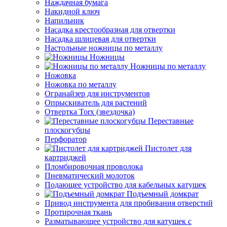
Наждачная бумага
Накидной ключ
Напильник
Насадка крестообразная для отвертки
Насадка шлицевая для отвертки
Настольные ножницы по металлу
Ножницы
Ножницы по металлу
Ножовка
Ножовка по металлу
Огранайзер для инструментов
Опрыскиватель для растений
Отвертка Torx (звездочка)
Переставные
плоскогубцы
Перфоратор
Пистолет для
картриджей
Пломбировочная проволока
Пневматический молоток
Подающее устройство для кабельных катушек
Подъемный домкрат
Привод инструмента для пробивания отверстий
Протирочная ткань
Разматывающее устройство для катушек с