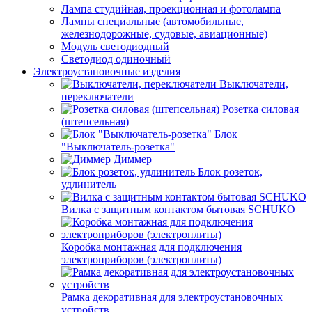
Лампа студийная, проекционная и фотолампа
Лампы специальные (автомобильные,
железнодорожные, судовые, авиационные)
Модуль светодиодный
Светодиод одиночный
Электроустановочные изделия
Выключатели,
переключатели
Розетка силовая
(штепсельная)
Блок
"Выключатель-розетка"
Диммер
Блок розеток,
удлинитель
Вилка с защитным контактом бытовая SCHUKO
Коробка монтажная для подключения
электроприборов (электроплиты)
Рамка декоративная для электроустановочных
устройств