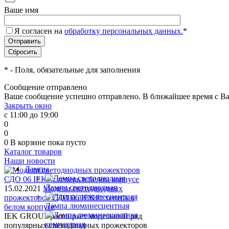
Ваше имя
Я согласен на
обработку персональных данных.
*
*
- Поля, обязательные для заполнения
Сообщение отправлено
Ваше сообщение успешно отправлено. В ближайшее время с Ва
Закрыть окно
с 11:00 до 19:00
0
0
0
В корзине
пока пусто
Каталог товаров
Наши новости
Лампы
Лампа светодиодная
15.02.2021
Модели светодиодных
прожекторов СДО 06 IEK®: теперь в
Лампа люминесцентная
белом корпусе
IEK GROUP расширяет модельный ряд
популярных светодиодных прожекторов