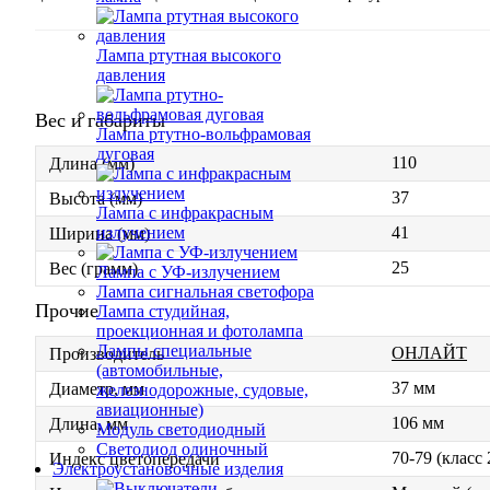
Лампа ртутная высокого
давления
Вес и габариты
Лампа ртутно-вольфрамовая
дуговая
110
Длина (мм)
37
Высота (мм)
Лампа с инфракрасным
41
излучением
Ширина (мм)
25
Вес (грамм)
Лампа с УФ-излучением
Лампа сигнальная светофора
Прочие
Лампа студийная,
проекционная и фотолампа
Лампы специальные
ОНЛАЙТ
Производитель
(автомобильные,
37 мм
Диаметр, мм
железнодорожные, судовые,
авиационные)
106 мм
Длина, мм
Модуль светодиодный
Светодиод одиночный
70-79 (класс
Индекс цветопередачи
Электроустановочные изделия