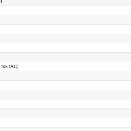
)
ток (AC)