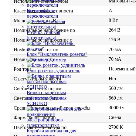
Матовый (-ая
Исполнение стекла/колбы
A
Выключатели,
Класс энергоэффективности
переключатели
8 Вт
Мощность лампы, Вт
264 В
Номинальное напряжение по
Розетка силовая
(штепсельная)
176 В
Номинальное напряжение с
70 мА
Номинальный ток по
Блок "Выключатель-розетка"
70 мА
Номинальный ток с
Диммер
Переменный 
Род тока
Блок розеток, удлинитель
Нет
С регулятором яркости
560 лм
Световой поток по, лм
Вилка с защитным
560 лм
контактом бытовая
Световой поток с, лм
SCHUKO
30000 ч
Средний номинальный срок службы
Свеча
Форма колбы лампы
2700 К
Цветовая температура по
Коробка монтажная для