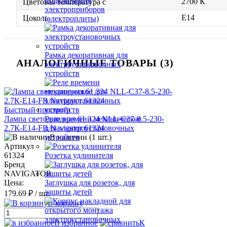
подключения
2700 К
Цветовая температура с
электроприборов
E14
Цоколь
(электроплиты)
Рамка декоративная для
АНАЛОГИЧНЫЕ ТОВАРЫ (3)
электроустановочных
устройств
Быстрый просмотр
Лампа светодиодная 61 324 NLL-C37-8.5-230-
Реле времени механическое
2.7К-E14-FR Navigator 61324
для электроустановочных
В наличии (1 шт.)
устройств
Артикул
61324
Розетка удлинителя
Бренд
NAVIGATOR
Цена:
Заглушка для розеток, для
защиты детей
179.69 ₽
/ шт.
В корзину
В избранное
К