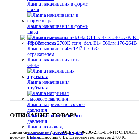
Лампа накаливания в форме
свечи
Лампа накаливания в форме
шара
Лампа накаливания с
отражателем
Лампа накаливания типа
Globe
Лампа накаливания
трубчатая
Лампа натриевая высокого
давления
ОПИСАНИЕ ТОВАРА
Лампа натриевая низкого
давления
Лампа неоновая,
иллюминационная, строб-
Лампа светодиодная 71 632 OLL-C37-8-230-2.7K-E14-FR ОНЛАЙТ 467
цоколем Е14, мощностью 8 Вт. Цветовая температура 2700 К.
лампа