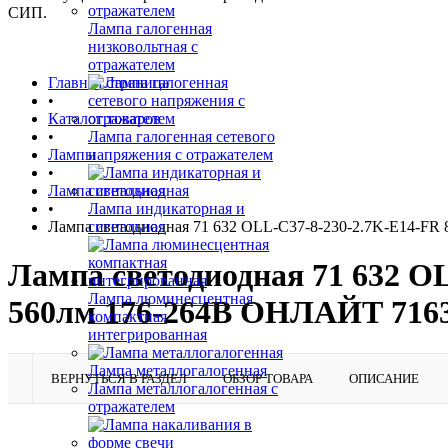
СИП.
Лампа галогенная
низковольтная с
отражателем
Главная страница
•
Каталог товаров
•
Лампа галогенная сетевого
Лампы
напряжения с отражателем
•
Лампа светодиодная
•
Лампа индикаторная и
Лампа светодиодная 71 632 OLL-C37-8-230-2.7K-E14-FR 
сигнальная
Лампа светодиодная 71 632 OL
Лампа люминесцентная
560лм 176-264В ОНЛАЙТ 716
компактная
интегрированная
Лампа металлогалогенная
ВЕРНУТЬСЯ В РАЗДЕЛ
ОБЗОР ТОВАРА
ОПИСАНИЕ
Лампа металлогалогенная с
отражателем