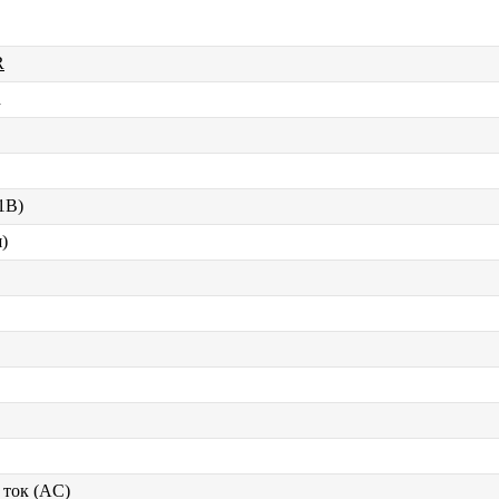
R
d
 1В)
)
ток (AC)