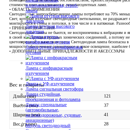
Лампа неоновая,
помещений. Единственным обстоятельством, препятствующим распро
стоимости ламп накаливания и люминесцентных ламп.
иллюминационная, строб-
• ОБЛАСТЬ ПРИМЕНЕНИЯ
лампа
Светодиодные энергосберегающие лампы потребляют на 70% меньше 
Свет, который излучают светодиодные светильники, не раздражает 
монтируются в стены и потолки, в том числе и в натяжные. Разноо
Лампа ртутная высокого
• ПРИНЦИП ДЕЙСТВИЯ
давления
Светодиодные лампы не бьются, не восприимчивы к вибрациям и я
в своей конструкции вредных химических соединений, а потому не 
цветопередачей и качеством света. Светодиодная лампа безопасна 
мощности обеспечивает равномерное и яркое освещение, наиболее б
Лампа ртутно-вольфрамовая
• ДОПОЛНИТЕЛЬНЫЕ ПРИНАДЛЕЖНОСТИ И АКСЕССУАРЫ
дуговая
Лампа с инфракрасным
излучением
Лампа с УФ-излучением
Вес и габариты
Лампа сигнальная светофора
Лампа студийная,
121
Длина (мм)
проекционная и фотолампа
Лампы специальные
37
Высота (мм)
(автомобильные,
41
Ширина (мм)
железнодорожные, судовые,
авиационные)
28
Вес (грамм)
Модуль светодиодный