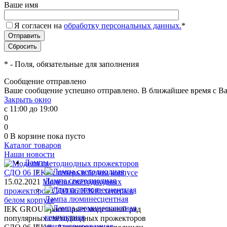
Ваше имя
Я согласен на
обработку персональных данных.
*
*
- Поля, обязательные для заполнения
Сообщение отправлено
Ваше сообщение успешно отправлено. В ближайшее время с Ва
Закрыть окно
с 11:00 до 19:00
0
0
0
В корзине
пока пусто
Каталог товаров
Наши новости
Лампы
Лампа светодиодная
15.02.2021
Модели светодиодных
прожекторов СДО 06 IEK®: теперь в
Лампа люминесцентная
белом корпусе
IEK GROUP расширяет модельный ряд
популярных светодиодных прожекторов