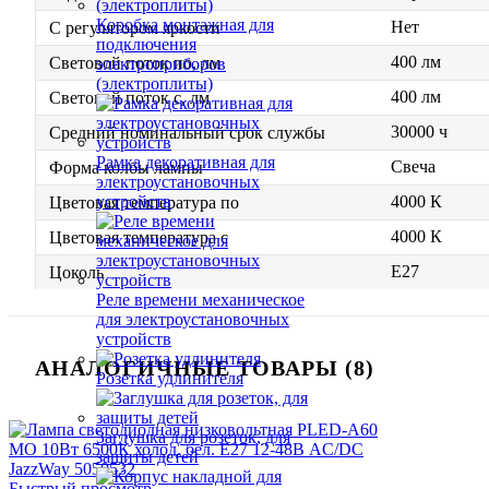
Коробка монтажная для
Нет
С регулятором яркости
подключения
400 лм
Световой поток по, лм
электроприборов
(электроплиты)
400 лм
Световой поток с, лм
30000 ч
Средний номинальный срок службы
Рамка декоративная для
Свеча
Форма колбы лампы
электроустановочных
4000 К
устройств
Цветовая температура по
4000 К
Цветовая температура с
E27
Цоколь
Реле времени механическое
для электроустановочных
устройств
АНАЛОГИЧНЫЕ ТОВАРЫ (8)
Розетка удлинителя
Заглушка для розеток, для
защиты детей
Быстрый просмотр