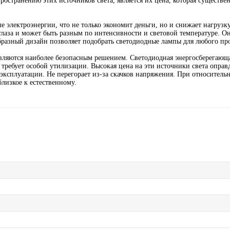
странению этих источников света, является их цена, которая существе
электроэнергии, что не только экономит деньги, но и снижает нагрузку
глаза и может быть разным по интенсивности и световой температуре. О
бразный дизайн позволяет подобрать светодиодные лампы для любого про
вляются наиболее безопасным решением. Светодиодная энергосберегающа
требует особой утилизации. Высокая цена на эти источники света оправ
в эксплуатации. Не перегорает из-за скачков напряжения. При относител
лизкое к естественному.