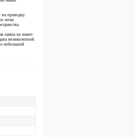
нно выше
 на проводку.
ни легко
странства.
я лампа не имеет
дана великолепной
ьно небольшой