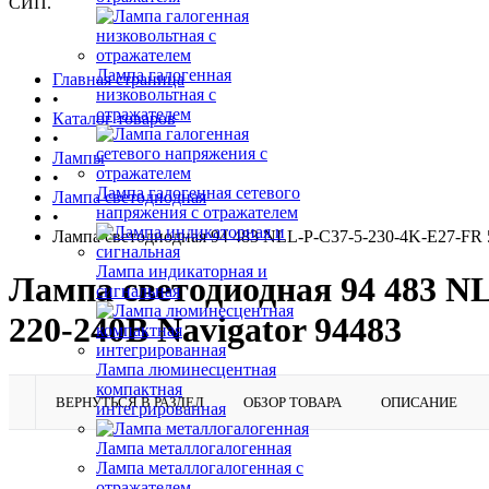
СИП.
Лампа галогенная
Главная страница
низковольтная с
•
отражателем
Каталог товаров
•
Лампы
•
Лампа галогенная сетевого
Лампа светодиодная
напряжения с отражателем
•
Лампа светодиодная 94 483 NLL-P-C37-5-230-4K-E27-FR 5
Лампа индикаторная и
Лампа светодиодная 94 483 NL
сигнальная
220-240В Navigator 94483
Лампа люминесцентная
компактная
ВЕРНУТЬСЯ В РАЗДЕЛ
ОБЗОР ТОВАРА
ОПИСАНИЕ
интегрированная
Лампа металлогалогенная
Лампа металлогалогенная с
отражателем