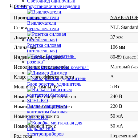
Светодиод одиночный
Прочие
Электроустановочные изделия
NAVIGATO
Производитель
Выключатели,
NLL Standar
Серия
переключатели
37 мм
Диаметр, мм
Розетка силовая
106 мм
Длина, мм
(штепсельная)
80-89 (класс
Индекс цветопередачи
Матовый (-ая
Исполнение стекла/колбы
Блок "Выключатель-розетка"
Диммер
A
Класс энергоэффективности
Блок розеток, удлинитель
5 Вт
Мощность лампы, Вт
240 В
Номинальное напряжение по
220 В
Вилка с защитным
Номинальное напряжение с
контактом бытовая
50 мА
Номинальный ток по
SCHUKO
50 мА
Номинальный ток с
Переменный 
Род тока