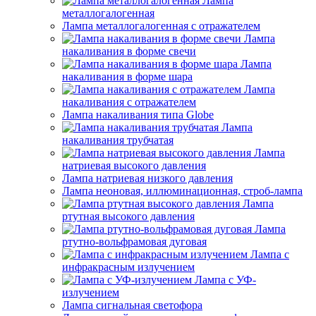
Лампа
металлогалогенная
Лампа металлогалогенная с отражателем
Лампа
накаливания в форме свечи
Лампа
накаливания в форме шара
Лампа
накаливания с отражателем
Лампа накаливания типа Globe
Лампа
накаливания трубчатая
Лампа
натриевая высокого давления
Лампа натриевая низкого давления
Лампа неоновая, иллюминационная, строб-лампа
Лампа
ртутная высокого давления
Лампа
ртутно-вольфрамовая дуговая
Лампа с
инфракрасным излучением
Лампа с УФ-
излучением
Лампа сигнальная светофора