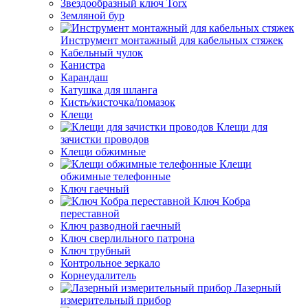
Звездообразный ключ Torx
Земляной бур
Инструмент монтажный для кабельных стяжек
Кабельный чулок
Канистра
Карандаш
Катушка для шланга
Кисть/кисточка/помазок
Клещи
Клещи для
зачистки проводов
Клещи обжимные
Клещи
обжимные телефонные
Ключ гаечный
Ключ Кобра
переставной
Ключ разводной гаечный
Ключ сверлильного патрона
Ключ трубный
Контрольное зеркало
Корнеудалитель
Лазерный
измерительный прибор