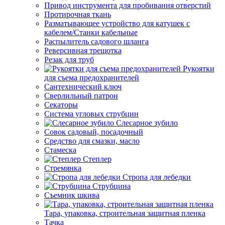
Привод инструмента для пробивания отверстий
Протирочная ткань
Разматывающее устройство для катушек с
кабелем/Станки кабельные
Распылитель садового шланга
Реверсивная трещотка
Резак для труб
Рукоятки
для съема предохранителей
Сантехнический ключ
Сверлильный патрон
Секаторы
Система угловых струбцин
Слесарное зубило
Совок садовый, посадочный
Средство для смазки, масло
Стамеска
Степлер
Стремянка
Стропа для лебедки
Струбцина
Съемник шкива
Тара, упаковка, строительная защитная пленка
Тачка