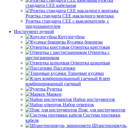
Розетка
стандарта СЕЕ кабельная
Розетка стандарта СЕЕ накладного монтажа
Розетка стандарта СЕЕ с выключателем, с
предохранителем
Инструмент ручной
Круглогубцы
Кусачки бокорезы
Отвертка крестовая
Отвертка с
шестигранником
Отвертка шлицевая
Пассатижи
Торцевые кусачки
Ключ
комбинированный гаечный
Рулетка
Маркер
Набор инструментов
Набор отверток
Пояс для инструментов
Система протяжки
кабеля
Штангенциркуль,