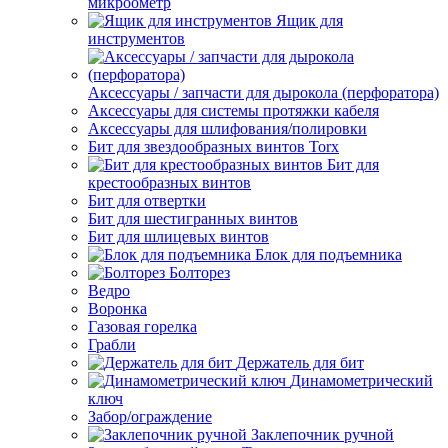
микроометр
Ящик для
инструментов
Аксессуары / запчасти для дырокола (перфоратора)
Аксессуары для системы протяжки кабеля
Аксессуары для шлифования/полировки
Бит для звездообразных винтов Torx
Бит для
крестообразных винтов
Бит для отвертки
Бит для шестигранных винтов
Бит для шлицевых винтов
Блок для подъемника
Болторез
Ведро
Воронка
Газовая горелка
Грабли
Держатель для бит
Динамометрический
ключ
Забор/ограждение
Заклепочник ручной