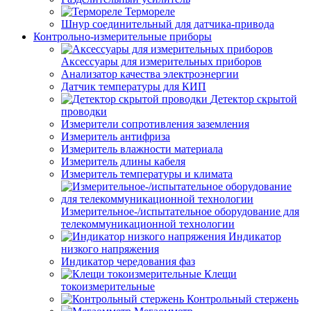
Термореле
Шнур соединительный для датчика-привода
Контрольно-измерительные приборы
Аксессуары для измерительных приборов
Анализатор качества электроэнергии
Датчик температуры для КИП
Детектор скрытой
проводки
Измерители сопротивления заземления
Измеритель антифриза
Измеритель влажности материала
Измеритель длины кабеля
Измеритель температуры и климата
Измерительное-/испытательное оборудование для
телекоммуникационной технологии
Индикатор
низкого напряжения
Индикатор чередования фаз
Клещи
токоизмерительные
Контрольный стержень