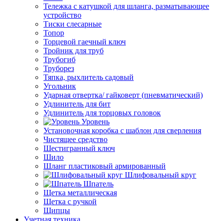
Тележка с катушкой для шланга, разматывающее
устройство
Тиски слесарные
Топор
Торцевой гаечный ключ
Тройник для труб
Трубогиб
Труборез
Тяпка, рыхлитель садовый
Угольник
Ударная отвертка/ гайковерт (пневматический)
Удлинитель для бит
Удлинитель для торцовых головок
Уровень
Установочная коробка с шаблон для сверления
Чистящее средство
Шестигранный ключ
Шило
Шланг пластиковый армированный
Шлифовальный круг
Шпатель
Щетка металлическая
Щетка с ручкой
Щипцы
Учетная техника