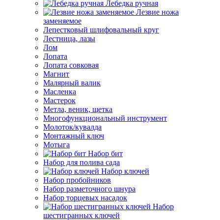
Лебедка ручная
Лезвие ножа
заменяемое
Лепестковый шлифовальный круг
Лестница, лазы
Лом
Лопата
Лопата совковая
Магнит
Малярный валик
Масленка
Мастерок
Метла, веник, щетка
Многофункциональный инструмент
Молоток/кувалда
Монтажный ключ
Мотыга
Набор бит
Набор для полива сада
Набор ключей
Набор пробойников
Набор разметочного шнура
Набор торцевых насадок
Набор
шестигранных ключей