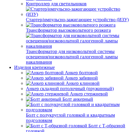
Контроллер для светильников
Стартер/импульсно-зажигающее устройство (ИЗУ)
Трансформатор высоковольтного розжига
Трансформатор для низковольтной системы
освещения/низковольтной галогенной лампы
накаливания
Изделия крепежные
Анкер болтовой
Анкер забивной
Анкер клиновой
Анкер складной потолочный (пружинный)
Анкер стержневой
Болт анкерный
Болт с полукруглой головкой и квадратным
подголовком
Болт с Т-образной
головкой