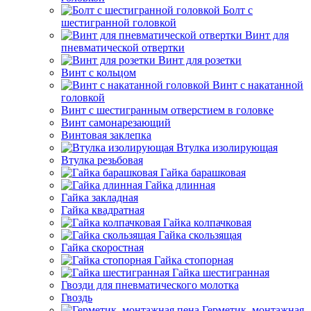
Болт с
шестигранной головкой
Винт для
пневматической отвертки
Винт для розетки
Винт с кольцом
Винт с накатанной
головкой
Винт с шестигранным отверстием в головке
Винт самонарезающий
Винтовая заклепка
Втулка изолирующая
Втулка резьбовая
Гайка барашковая
Гайка длинная
Гайка закладная
Гайка квадратная
Гайка колпачковая
Гайка скользящая
Гайка скоростная
Гайка стопорная
Гайка шестигранная
Гвозди для пневматического молотка
Гвоздь
Герметик, монтажная