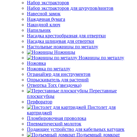
Набор экстракторов
Набор экстракторов для шурупов/винтов
Навесной замок
Наждачная бумага
Накидной ключ
Напильник
Насадка крестообразная для отвертки
Насадка шлицевая для отвертки
Настольные ножницы по металлу
Ножницы
Ножницы по металлу
Ножовка
Ножовка по металлу
Огранайзер для инструментов
Опрыскиватель для растений
Отвертка Torx (звездочка)
Переставные
плоскогубцы
Перфоратор
Пистолет для
картриджей
Пломбировочная проволока
Пневматический молоток
Подающее устройство для кабельных катушек
Подъемный домкрат