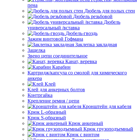
пена
Дюбель для полых стен
Дюбель резьбовой
Дюбель
универсальный /вставка
Дюбель-гвоздь
Зажим винтовой Гофмана
Заклепка закладная
Защелка
Звено цепи соединительное
Канат, веревка
Карабин
Картридж/капсула со смолой для химического
анкера
Клей
Клей для анкерных болтов
Контргайка
Крепление ремня / цепи
Кронштейн для кабеля
Крюк L-образный
Крюк S-образный
Крюк анкерный
Крюк грузоподъемный
Крюк с винтом