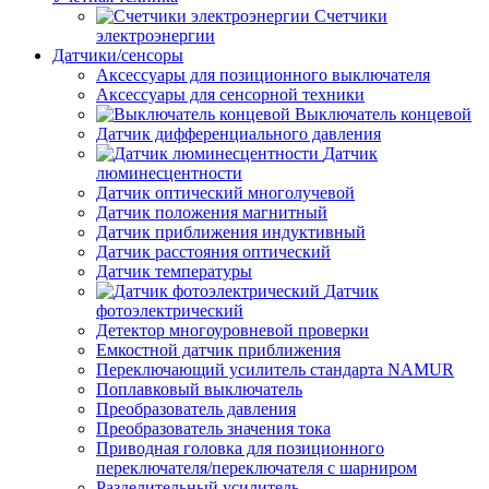
Счетчики
электроэнергии
Датчики/сенсоры
Аксессуары для позиционного выключателя
Аксессуары для сенсорной техники
Выключатель концевой
Датчик дифференциального давления
Датчик
люминесцентности
Датчик оптический многолучевой
Датчик положения магнитный
Датчик приближения индуктивный
Датчик расстояния оптический
Датчик температуры
Датчик
фотоэлектрический
Детектор многоуровневой проверки
Емкостной датчик приближения
Переключающий усилитель стандарта NAMUR
Поплавковый выключатель
Преобразователь давления
Преобразователь значения тока
Приводная головка для позиционного
переключателя/переключателя с шарниром
Разделительный усилитель