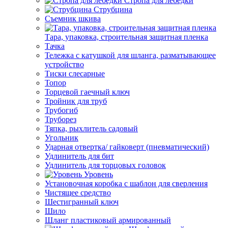
Стропа для лебедки
Струбцина
Съемник шкива
Тара, упаковка, строительная защитная пленка
Тачка
Тележка с катушкой для шланга, разматывающее
устройство
Тиски слесарные
Топор
Торцевой гаечный ключ
Тройник для труб
Трубогиб
Труборез
Тяпка, рыхлитель садовый
Угольник
Ударная отвертка/ гайковерт (пневматический)
Удлинитель для бит
Удлинитель для торцовых головок
Уровень
Установочная коробка с шаблон для сверления
Чистящее средство
Шестигранный ключ
Шило
Шланг пластиковый армированный