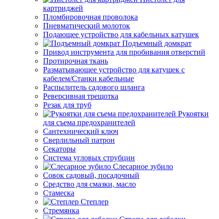
картриджей
Пломбировочная проволока
Пневматический молоток
Подающее устройство для кабельных катушек
Подъемный домкрат
Привод инструмента для пробивания отверстий
Протирочная ткань
Разматывающее устройство для катушек с
кабелем/Станки кабельные
Распылитель садового шланга
Реверсивная трещотка
Резак для труб
Рукоятки
для съема предохранителей
Сантехнический ключ
Сверлильный патрон
Секаторы
Система угловых струбцин
Слесарное зубило
Совок садовый, посадочный
Средство для смазки, масло
Стамеска
Степлер
Стремянка