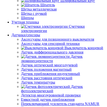
Шлифовальный круг
Шпатель
Щетка металлическая
Щетка с ручкой
Щипцы
Учетная техника
Счетчики
электроэнергии
Датчики/сенсоры
Аксессуары для позиционного выключателя
Аксессуары для сенсорной техники
Выключатель концевой
Датчик дифференциального давления
Датчик
люминесцентности
Датчик оптический многолучевой
Датчик положения магнитный
Датчик приближения индуктивный
Датчик расстояния оптический
Датчик температуры
Датчик
фотоэлектрический
Детектор многоуровневой проверки
Емкостной датчик приближения
Переключающий усилитель стандарта NAMUR