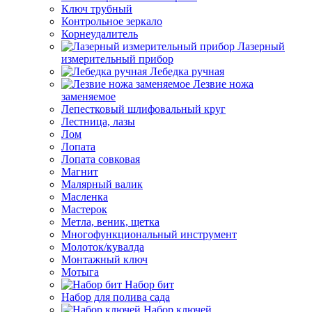
Ключ трубный
Контрольное зеркало
Корнеудалитель
Лазерный
измерительный прибор
Лебедка ручная
Лезвие ножа
заменяемое
Лепестковый шлифовальный круг
Лестница, лазы
Лом
Лопата
Лопата совковая
Магнит
Малярный валик
Масленка
Мастерок
Метла, веник, щетка
Многофункциональный инструмент
Молоток/кувалда
Монтажный ключ
Мотыга
Набор бит
Набор для полива сада
Набор ключей