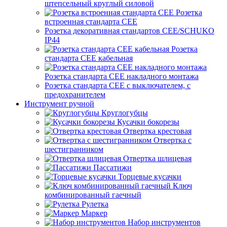
штепсельный круглый силовой
Розетка
встроенная стандарта CEE
Розетка декоративная стандартов CEE/SCHUKO
IP44
Розетка
стандарта СЕЕ кабельная
Розетка стандарта СЕЕ накладного монтажа
Розетка стандарта СЕЕ с выключателем, с
предохранителем
Инструмент ручной
Круглогубцы
Кусачки бокорезы
Отвертка крестовая
Отвертка с
шестигранником
Отвертка шлицевая
Пассатижи
Торцевые кусачки
Ключ
комбинированный гаечный
Рулетка
Маркер
Набор инструментов