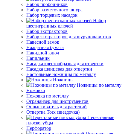
Набор пробойников
Набор разметочного шнура
Набор торцевых насадок
Набор
шестигранных ключей
Набор экстракторов
Набор экстракторов для шурупов/винтов
Навесной замок
Наждачная бумага
Накидной ключ
Напильник
Насадка крестообразная для отвертки
Насадка шлицевая для отвертки
Настольные ножницы по металлу
Ножницы
Ножницы по металлу
Ножовка
Ножовка по металлу
Огранайзер для инструментов
Опрыскиватель для растений
Отвертка Torx (звездочка)
Переставные
плоскогубцы
Перфоратор
Пистолет для