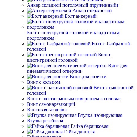
Анкер складной потолочный (пружинный)
Анкер стержневой
Болт анкерный
Болт с полукруглой головкой и квадратным
подголовком
Болт с Т-образной
головкой
Болт с
шестигранной головкой
Винт для
пневматической отвертки
Винт для розетки
Винт с кольцом
Винт с накатанной
головкой
Винт с шестигранным отверстием в головке
Винт самонарезающий
Винтовая заклепка
Втулка изолирующая
Втулка резьбовая
Гайка барашковая
Гайка длинная