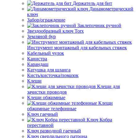
Держатель для бит
Динамометрический
ключ
Забор/ограждение
Заклепочник ручной
Звездообразный ключ Torx
Земляной бур
Инструмент монтажный для кабельных стяжек
Кабельный чулок
Канистра
Карандаш
Катушка для шланга
Кисть/кисточка/помазок
Клещи
Клещи для
зачистки проводов
Клещи обжимные
Клещи
обжимные телефонные
Ключ гаечный
Ключ Кобра
переставной
Ключ разводной гаечный
Ключ сверлильного патрона