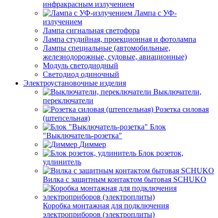
инфракрасным излучением
Лампа с УФ-
излучением
Лампа сигнальная светофора
Лампа студийная, проекционная и фотолампа
Лампы специальные (автомобильные,
железнодорожные, судовые, авиационные)
Модуль светодиодный
Светодиод одиночный
Электроустановочные изделия
Выключатели,
переключатели
Розетка силовая
(штепсельная)
Блок
"Выключатель-розетка"
Диммер
Блок розеток,
удлинитель
Вилка с защитным контактом бытовая SCHUKO
Коробка монтажная для подключения
электроприборов (электроплиты)