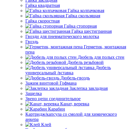
Гайка закладная
Гайка квадратная
Гайка колпачковая
Гайка скользящая
Гайка скоростная
Гайка стопорная
Гайка шестигранная
Гвозди для пневматического молотка
Гвоздь
Герметик, монтажная
пена
Дюбель для полых стен
Дюбель резьбовой
Дюбель
универсальный /вставка
Дюбель-гвоздь
Зажим винтовой Гофмана
Заклепка закладная
Защелка
Звено цепи соединительное
Канат, веревка
Карабин
Картридж/капсула со смолой для химического
анкера
Клей