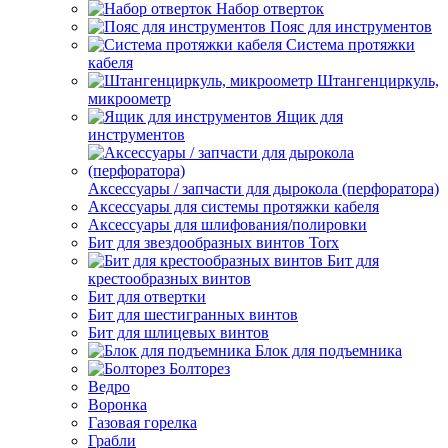
Набор отверток
Пояс для инструментов
Система протяжки
кабеля
Штангенциркуль,
микроометр
Ящик для
инструментов
Аксессуары / запчасти для дырокола (перфоратора)
Аксессуары для системы протяжки кабеля
Аксессуары для шлифования/полировки
Бит для звездообразных винтов Torx
Бит для
крестообразных винтов
Бит для отвертки
Бит для шестигранных винтов
Бит для шлицевых винтов
Блок для подъемника
Болторез
Ведро
Воронка
Газовая горелка
Грабли