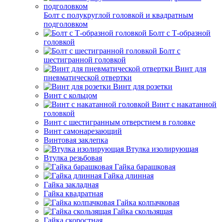
Болт с полукруглой головкой и квадратным
подголовком
Болт с Т-образной
головкой
Болт с
шестигранной головкой
Винт для
пневматической отвертки
Винт для розетки
Винт с кольцом
Винт с накатанной
головкой
Винт с шестигранным отверстием в головке
Винт самонарезающий
Винтовая заклепка
Втулка изолирующая
Втулка резьбовая
Гайка барашковая
Гайка длинная
Гайка закладная
Гайка квадратная
Гайка колпачковая
Гайка скользящая
Гайка скоростная