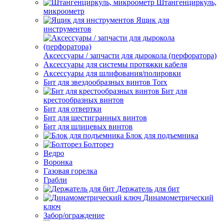
Штангенциркуль,
микроометр
Ящик для
инструментов
Аксессуары / запчасти для дырокола (перфоратора)
Аксессуары для системы протяжки кабеля
Аксессуары для шлифования/полировки
Бит для звездообразных винтов Torx
Бит для
крестообразных винтов
Бит для отвертки
Бит для шестигранных винтов
Бит для шлицевых винтов
Блок для подъемника
Болторез
Ведро
Воронка
Газовая горелка
Грабли
Держатель для бит
Динамометрический
ключ
Забор/ограждение