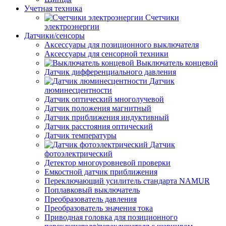
Учетная техника
Счетчики
электроэнергии
Датчики/сенсоры
Аксессуары для позиционного выключателя
Аксессуары для сенсорной техники
Выключатель концевой
Датчик дифференциального давления
Датчик
люминесцентности
Датчик оптический многолучевой
Датчик положения магнитный
Датчик приближения индуктивный
Датчик расстояния оптический
Датчик температуры
Датчик
фотоэлектрический
Детектор многоуровневой проверки
Емкостной датчик приближения
Переключающий усилитель стандарта NAMUR
Поплавковый выключатель
Преобразователь давления
Преобразователь значения тока
Приводная головка для позиционного