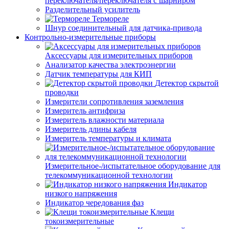
переключателя/переключателя с шарниром
Разделительный усилитель
Термореле
Шнур соединительный для датчика-привода
Контрольно-измерительные приборы
Аксессуары для измерительных приборов
Анализатор качества электроэнергии
Датчик температуры для КИП
Детектор скрытой
проводки
Измерители сопротивления заземления
Измеритель антифриза
Измеритель влажности материала
Измеритель длины кабеля
Измеритель температуры и климата
Измерительное-/испытательное оборудование для
телекоммуникационной технологии
Индикатор
низкого напряжения
Индикатор чередования фаз
Клещи
токоизмерительные