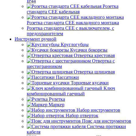
IP44
Розетка
стандарта СЕЕ кабельная
Розетка стандарта СЕЕ накладного монтажа
Розетка стандарта СЕЕ с выключателем, с
предохранителем
Инструмент ручной
Круглогубцы
Кусачки бокорезы
Отвертка крестовая
Отвертка с
шестигранником
Отвертка шлицевая
Пассатижи
Торцевые кусачки
Ключ
комбинированный гаечный
Рулетка
Маркер
Набор инструментов
Набор отверток
Пояс для инструментов
Система протяжки
кабеля