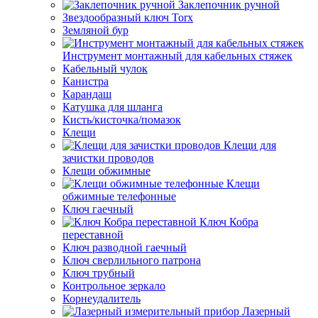
Заклепочник ручной
Звездообразный ключ Torx
Земляной бур
Инструмент монтажный для кабельных стяжек
Кабельный чулок
Канистра
Карандаш
Катушка для шланга
Кисть/кисточка/помазок
Клещи
Клещи для
зачистки проводов
Клещи обжимные
Клещи
обжимные телефонные
Ключ гаечный
Ключ Кобра
переставной
Ключ разводной гаечный
Ключ сверлильного патрона
Ключ трубный
Контрольное зеркало
Корнеудалитель
Лазерный