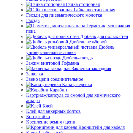
Гайка стопорная
Гайка шестигранная
Гвозди для пневматического молотка
Гвоздь
Герметик, монтажная
пена
Дюбель для полых стен
Дюбель резьбовой
Дюбель
универсальный /вставка
Дюбель-гвоздь
Зажим винтовой Гофмана
Заклепка закладная
Защелка
Звено цепи соединительное
Канат, веревка
Карабин
Картридж/капсула со смолой для химического
анкера
Клей
Клей для анкерных болтов
Контргайка
Крепление ремня / цепи
Кронштейн для кабеля
Крюк L-образный