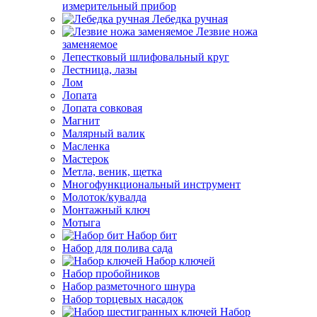
измерительный прибор
Лебедка ручная
Лезвие ножа
заменяемое
Лепестковый шлифовальный круг
Лестница, лазы
Лом
Лопата
Лопата совковая
Магнит
Малярный валик
Масленка
Мастерок
Метла, веник, щетка
Многофункциональный инструмент
Молоток/кувалда
Монтажный ключ
Мотыга
Набор бит
Набор для полива сада
Набор ключей
Набор пробойников
Набор разметочного шнура
Набор торцевых насадок
Набор