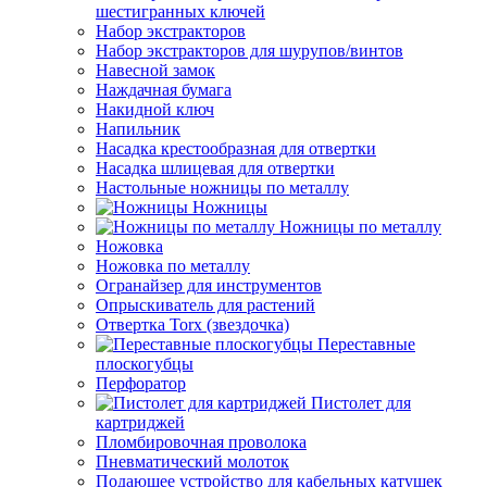
шестигранных ключей
Набор экстракторов
Набор экстракторов для шурупов/винтов
Навесной замок
Наждачная бумага
Накидной ключ
Напильник
Насадка крестообразная для отвертки
Насадка шлицевая для отвертки
Настольные ножницы по металлу
Ножницы
Ножницы по металлу
Ножовка
Ножовка по металлу
Огранайзер для инструментов
Опрыскиватель для растений
Отвертка Torx (звездочка)
Переставные
плоскогубцы
Перфоратор
Пистолет для
картриджей
Пломбировочная проволока
Пневматический молоток
Подающее устройство для кабельных катушек