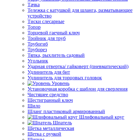
Тачка
Тележка с катушкой для шланга, разматывающее
устройство
Тиски слесарные
Топор
Торцевой гаечный ключ
Тройник для труб
Трубогиб
Труборез
Тяпка, рыхлитель садовый
Угольник
Ударная отвертка/ гайковерт (пневматический)
Удлинитель для бит
Удлинитель для торцовых головок
Уровень
Установочная коробка с шаблон для сверления
Чистящее средство
Шестигранный ключ
Шило
Шланг пластиковый армированный
Шлифовальный круг
Шпатель
Щетка металлическая
Щетка с ручкой
Щипцы