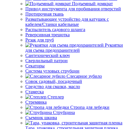
Подъемный домкрат
Привод инструмента для пробивания отверстий
Протирочная ткань
Разматывающее устройство для катушек с
кабелем/Станки кабельные
Распылитель садового шланга
Реверсивная трещотка
Резак для труб
Рукоятки
для съема предохранителей
Сантехнический ключ
Сверлильный патрон
Секаторы
Система угловых струбцин
Слесарное зубило
Совок садовый, посадочный
Средство для смазки, масло
Стамеска
Степлер
Стремянка
Стропа для лебедки
Струбцина
Съемник шкива
Тара, упаковка, строительная защитная пленка