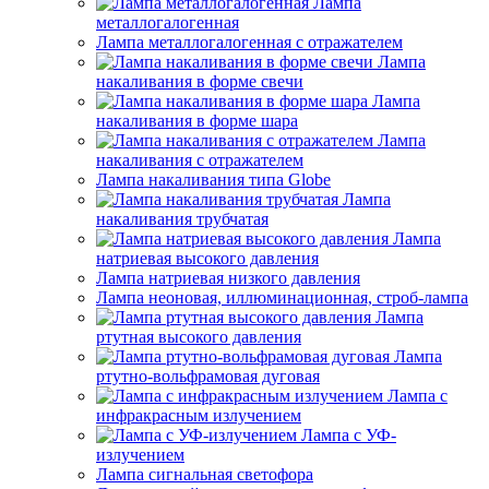
Лампа
металлогалогенная
Лампа металлогалогенная с отражателем
Лампа
накаливания в форме свечи
Лампа
накаливания в форме шара
Лампа
накаливания с отражателем
Лампа накаливания типа Globe
Лампа
накаливания трубчатая
Лампа
натриевая высокого давления
Лампа натриевая низкого давления
Лампа неоновая, иллюминационная, строб-лампа
Лампа
ртутная высокого давления
Лампа
ртутно-вольфрамовая дуговая
Лампа с
инфракрасным излучением
Лампа с УФ-
излучением
Лампа сигнальная светофора