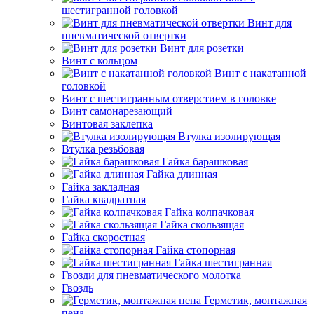
шестигранной головкой
Винт для
пневматической отвертки
Винт для розетки
Винт с кольцом
Винт с накатанной
головкой
Винт с шестигранным отверстием в головке
Винт самонарезающий
Винтовая заклепка
Втулка изолирующая
Втулка резьбовая
Гайка барашковая
Гайка длинная
Гайка закладная
Гайка квадратная
Гайка колпачковая
Гайка скользящая
Гайка скоростная
Гайка стопорная
Гайка шестигранная
Гвозди для пневматического молотка
Гвоздь
Герметик, монтажная
пена