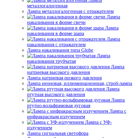
Лампа
металлогалогенная
Лампа металлогалогенная с отражателем
Лампа
накаливания в форме свечи
Лампа
накаливания в форме шара
Лампа
накаливания с отражателем
Лампа накаливания типа Globe
Лампа
накаливания трубчатая
Лампа
натриевая высокого давления
Лампа натриевая низкого давления
Лампа неоновая, иллюминационная, строб-лампа
Лампа
ртутная высокого давления
Лампа
ртутно-вольфрамовая дуговая
Лампа с
инфракрасным излучением
Лампа с УФ-
излучением
Лампа сигнальная светофора