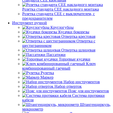
стандарта СЕЕ кабельная
Розетка стандарта СЕЕ накладного монтажа
Розетка стандарта СЕЕ с выключателем, с
предохранителем
Инструмент ручной
Круглогубцы
Кусачки бокорезы
Отвертка крестовая
Отвертка с
шестигранником
Отвертка шлицевая
Пассатижи
Торцевые кусачки
Ключ
комбинированный гаечный
Рулетка
Маркер
Набор инструментов
Набор отверток
Пояс для инструментов
Система протяжки
кабеля
Штангенциркуль,
микроометр