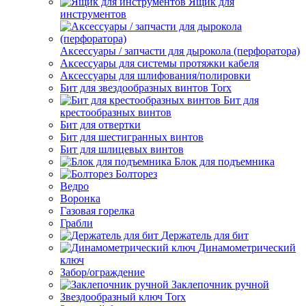
Ящик для
инструментов
Аксессуары / запчасти для дырокола (перфоратора)
Аксессуары для системы протяжки кабеля
Аксессуары для шлифования/полировки
Бит для звездообразных винтов Torx
Бит для
крестообразных винтов
Бит для отвертки
Бит для шестигранных винтов
Бит для шлицевых винтов
Блок для подъемника
Болторез
Ведро
Воронка
Газовая горелка
Грабли
Держатель для бит
Динамометрический
ключ
Забор/ограждение
Заклепочник ручной
Звездообразный ключ Torx