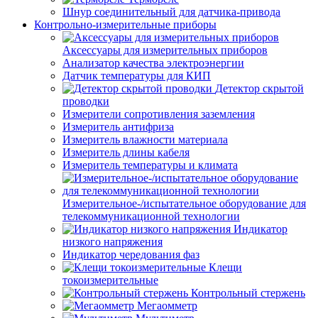
Шнур соединительный для датчика-привода
Контрольно-измерительные приборы
Аксессуары для измерительных приборов
Анализатор качества электроэнергии
Датчик температуры для КИП
Детектор скрытой
проводки
Измерители сопротивления заземления
Измеритель антифриза
Измеритель влажности материала
Измеритель длины кабеля
Измеритель температуры и климата
Измерительное-/испытательное оборудование для
телекоммуникационной технологии
Индикатор
низкого напряжения
Индикатор чередования фаз
Клещи
токоизмерительные
Контрольный стержень
Мегаомметр