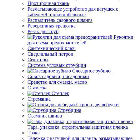
Протирочная ткань
Разматывающее устройство для катушек с
кабелем/Станки кабельные
Распылитель садового шланга
Реверсивная трещотка
Резак для труб
Рукоятки
для съема предохранителей
Сантехнический ключ
Сверлильный патрон
Секаторы
Система угловых струбцин
Слесарное зубило
Совок садовый, посадочный
Средство для смазки, масло
Стамеска
Степлер
Стремянка
Стропа для лебедки
Струбцина
Съемник шкива
Тара, упаковка, строительная защитная пленка
Тачка
Тележка с катушкой для шланга, разматывающее