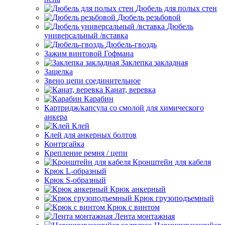
Дюбель для полых стен
Дюбель резьбовой
Дюбель
универсальный /вставка
Дюбель-гвоздь
Зажим винтовой Гофмана
Заклепка закладная
Защелка
Звено цепи соединительное
Канат, веревка
Карабин
Картридж/капсула со смолой для химического
анкера
Клей
Клей для анкерных болтов
Контргайка
Крепление ремня / цепи
Кронштейн для кабеля
Крюк L-образный
Крюк S-образный
Крюк анкерный
Крюк грузоподъемный
Крюк с винтом
Лента монтажная