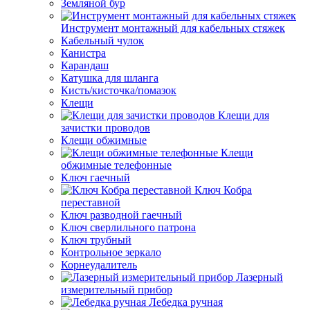
Земляной бур
Инструмент монтажный для кабельных стяжек
Кабельный чулок
Канистра
Карандаш
Катушка для шланга
Кисть/кисточка/помазок
Клещи
Клещи для
зачистки проводов
Клещи обжимные
Клещи
обжимные телефонные
Ключ гаечный
Ключ Кобра
переставной
Ключ разводной гаечный
Ключ сверлильного патрона
Ключ трубный
Контрольное зеркало
Корнеудалитель
Лазерный
измерительный прибор
Лебедка ручная