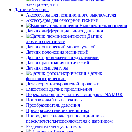
электроэнергии
Датчики/сенсоры
Аксессуары для позиционного выключателя
Аксессуары для сенсорной техники
Выключатель концевой
Датчик дифференциального давления
Датчик
люминесцентности
Датчик оптический многолучевой
Датчик положения магнитный
Датчик приближения индуктивный
Датчик расстояния оптический
Датчик температуры
Датчик
фотоэлектрический
Детектор многоуровневой проверки
Емкостной датчик приближения
Переключающий усилитель стандарта NAMUR
Поплавковый выключатель
Преобразователь давления
Преобразователь значения тока
Приводная головка для позиционного
переключателя/переключателя с шарниром
Разделительный усилитель
Термореле