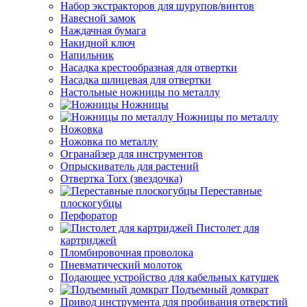
Набор экстракторов для шурупов/винтов
Навесной замок
Наждачная бумага
Накидной ключ
Напильник
Насадка крестообразная для отвертки
Насадка шлицевая для отвертки
Настольные ножницы по металлу
Ножницы
Ножницы по металлу
Ножовка
Ножовка по металлу
Огранайзер для инструментов
Опрыскиватель для растений
Отвертка Torx (звездочка)
Переставные
плоскогубцы
Перфоратор
Пистолет для
картриджей
Пломбировочная проволока
Пневматический молоток
Подающее устройство для кабельных катушек
Подъемный домкрат
Привод инструмента для пробивания отверстий