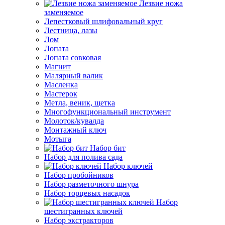
Лезвие ножа
заменяемое
Лепестковый шлифовальный круг
Лестница, лазы
Лом
Лопата
Лопата совковая
Магнит
Малярный валик
Масленка
Мастерок
Метла, веник, щетка
Многофункциональный инструмент
Молоток/кувалда
Монтажный ключ
Мотыга
Набор бит
Набор для полива сада
Набор ключей
Набор пробойников
Набор разметочного шнура
Набор торцевых насадок
Набор
шестигранных ключей
Набор экстракторов