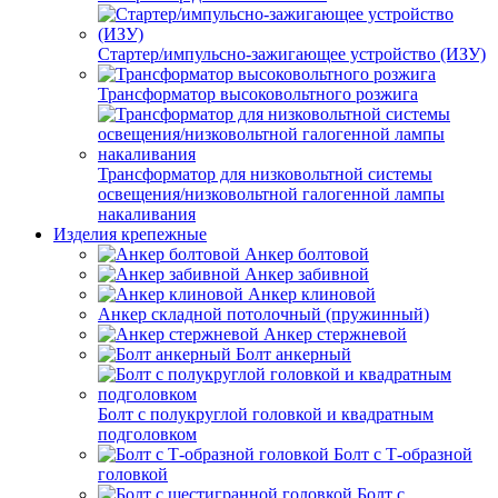
Стартер/импульсно-зажигающее устройство (ИЗУ)
Трансформатор высоковольтного розжига
Трансформатор для низковольтной системы
освещения/низковольтной галогенной лампы
накаливания
Изделия крепежные
Анкер болтовой
Анкер забивной
Анкер клиновой
Анкер складной потолочный (пружинный)
Анкер стержневой
Болт анкерный
Болт с полукруглой головкой и квадратным
подголовком
Болт с Т-образной
головкой
Болт с