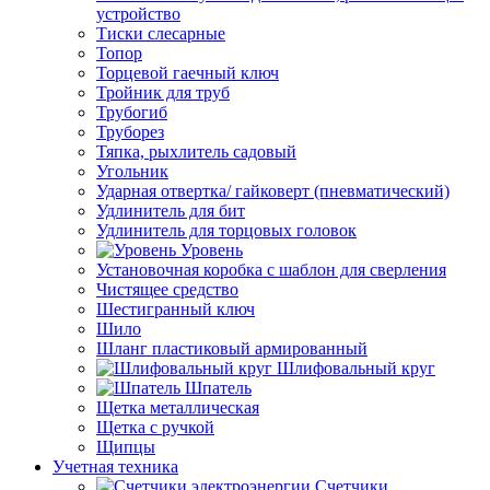
устройство
Тиски слесарные
Топор
Торцевой гаечный ключ
Тройник для труб
Трубогиб
Труборез
Тяпка, рыхлитель садовый
Угольник
Ударная отвертка/ гайковерт (пневматический)
Удлинитель для бит
Удлинитель для торцовых головок
Уровень
Установочная коробка с шаблон для сверления
Чистящее средство
Шестигранный ключ
Шило
Шланг пластиковый армированный
Шлифовальный круг
Шпатель
Щетка металлическая
Щетка с ручкой
Щипцы
Учетная техника
Счетчики