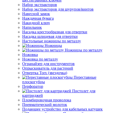
шестигранных ключей
Набор экстракторов
Набор экстракторов для шурупов/винтов
Навесной замок
Наждачная бумага
Накидной ключ
Напильник
Насадка крестообразная для отвертки
Насадка шлицевая для отвертки
Настольные ножницы по металлу
Ножницы
Ножницы по металлу
Ножовка
Ножовка по металлу
Огранайзер для инструментов
Опрыскиватель для растений
Отвертка Torx (звездочка)
Переставные
плоскогубцы
Перфоратор
Пистолет для
картриджей
Пломбировочная проволока
Пневматический молоток
Подающее устройство для кабельных катушек