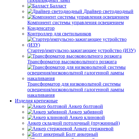
газоразрядных ламп
Балласт
Драйвер светодиодный
Компонент системы управления освещением
Конденсатор
Контроллер для светильников
Стартер/импульсно-зажигающее устройство (ИЗУ)
Трансформатор высоковольтного розжига
Трансформатор для низковольтной системы
освещения/низковольтной галогенной лампы
накаливания
Изделия крепежные
Анкер болтовой
Анкер забивной
Анкер клиновой
Анкер складной потолочный (пружинный)
Анкер стержневой
Болт анкерный