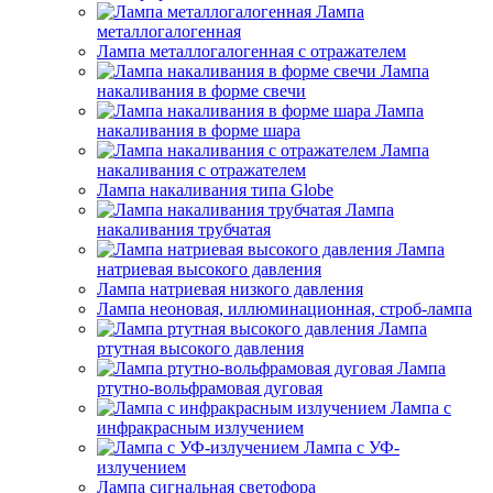
Лампа
металлогалогенная
Лампа металлогалогенная с отражателем
Лампа
накаливания в форме свечи
Лампа
накаливания в форме шара
Лампа
накаливания с отражателем
Лампа накаливания типа Globe
Лампа
накаливания трубчатая
Лампа
натриевая высокого давления
Лампа натриевая низкого давления
Лампа неоновая, иллюминационная, строб-лампа
Лампа
ртутная высокого давления
Лампа
ртутно-вольфрамовая дуговая
Лампа с
инфракрасным излучением
Лампа с УФ-
излучением
Лампа сигнальная светофора