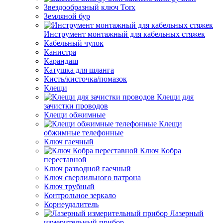
Звездообразный ключ Torx
Земляной бур
Инструмент монтажный для кабельных стяжек
Кабельный чулок
Канистра
Карандаш
Катушка для шланга
Кисть/кисточка/помазок
Клещи
Клещи для
зачистки проводов
Клещи обжимные
Клещи
обжимные телефонные
Ключ гаечный
Ключ Кобра
переставной
Ключ разводной гаечный
Ключ сверлильного патрона
Ключ трубный
Контрольное зеркало
Корнеудалитель
Лазерный
измерительный прибор