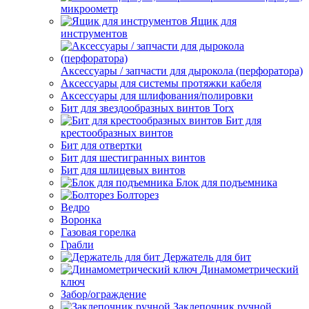
микроометр
Ящик для
инструментов
Аксессуары / запчасти для дырокола (перфоратора)
Аксессуары для системы протяжки кабеля
Аксессуары для шлифования/полировки
Бит для звездообразных винтов Torx
Бит для
крестообразных винтов
Бит для отвертки
Бит для шестигранных винтов
Бит для шлицевых винтов
Блок для подъемника
Болторез
Ведро
Воронка
Газовая горелка
Грабли
Держатель для бит
Динамометрический
ключ
Забор/ограждение
Заклепочник ручной