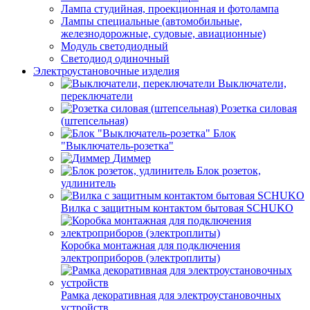
Лампа студийная, проекционная и фотолампа
Лампы специальные (автомобильные,
железнодорожные, судовые, авиационные)
Модуль светодиодный
Светодиод одиночный
Электроустановочные изделия
Выключатели,
переключатели
Розетка силовая
(штепсельная)
Блок
"Выключатель-розетка"
Диммер
Блок розеток,
удлинитель
Вилка с защитным контактом бытовая SCHUKO
Коробка монтажная для подключения
электроприборов (электроплиты)
Рамка декоративная для электроустановочных
устройств