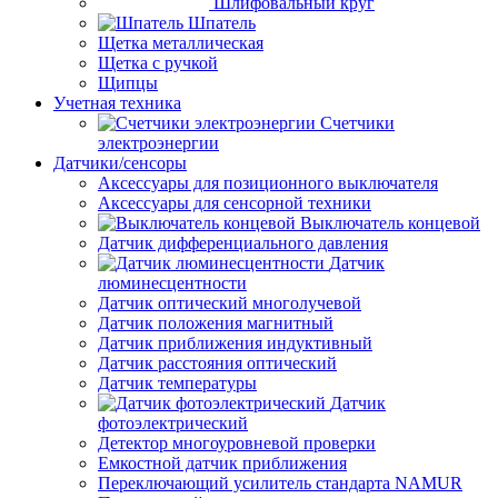
Шлифовальный круг
Шпатель
Щетка металлическая
Щетка с ручкой
Щипцы
Учетная техника
Счетчики
электроэнергии
Датчики/сенсоры
Аксессуары для позиционного выключателя
Аксессуары для сенсорной техники
Выключатель концевой
Датчик дифференциального давления
Датчик
люминесцентности
Датчик оптический многолучевой
Датчик положения магнитный
Датчик приближения индуктивный
Датчик расстояния оптический
Датчик температуры
Датчик
фотоэлектрический
Детектор многоуровневой проверки
Емкостной датчик приближения
Переключающий усилитель стандарта NAMUR