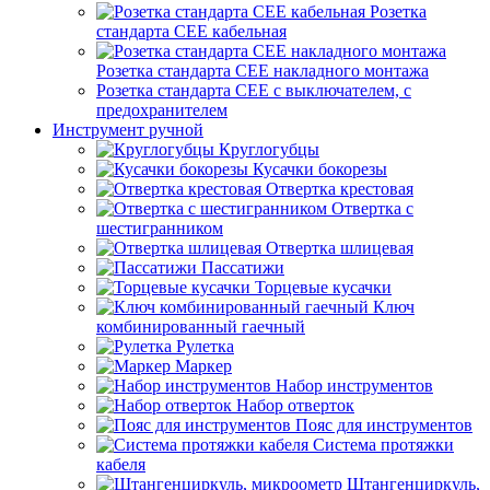
Розетка
стандарта СЕЕ кабельная
Розетка стандарта СЕЕ накладного монтажа
Розетка стандарта СЕЕ с выключателем, с
предохранителем
Инструмент ручной
Круглогубцы
Кусачки бокорезы
Отвертка крестовая
Отвертка с
шестигранником
Отвертка шлицевая
Пассатижи
Торцевые кусачки
Ключ
комбинированный гаечный
Рулетка
Маркер
Набор инструментов
Набор отверток
Пояс для инструментов
Система протяжки
кабеля
Штангенциркуль,