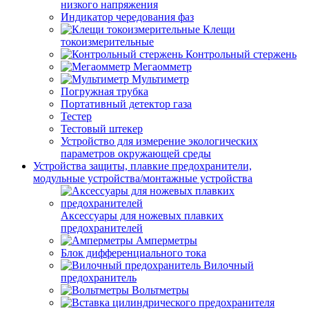
низкого напряжения
Индикатор чередования фаз
Клещи
токоизмерительные
Контрольный стержень
Мегаомметр
Мультиметр
Погружная трубка
Портативный детектор газа
Тестер
Тестовый штекер
Устройство для измерение экологических
параметров окружающей среды
Устройства защиты, плавкие предохранители,
модульные устройства/монтажные устройства
Аксессуары для ножевых плавких
предохранителей
Амперметры
Блок дифференциального тока
Вилочный
предохранитель
Вольтметры