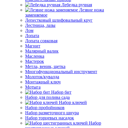
Лебедка ручная
Лезвие ножа
заменяемое
Лепестковый шлифовальный круг
Лестница, лазы
Лом
Лопата
Лопата совковая
Магнит
Малярный валик
Масленка
Мастерок
Метла, веник, щетка
Многофункциональный инструмент
Молоток/кувалда
Монтажный ключ
Мотыга
Набор бит
Набор для полива сада
Набор ключей
Набор пробойников
Набор разметочного шнура
Набор торцевых насадок
Набор