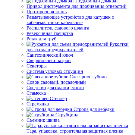
Подъемный домкрат
Привод инструмента для пробивания отверстий
Протирочная ткань
Разматывающее устройство для катушек с
кабелем/Станки кабельные
Распылитель садового шланга
Реверсивная трещотка
Резак для труб
Рукоятки
для съема предохранителей
Сантехнический ключ
Сверлильный патрон
Секаторы
Система угловых струбцин
Слесарное зубило
Совок садовый, посадочный
Средство для смазки, масло
Стамеска
Степлер
Стремянка
Стропа для лебедки
Струбцина
Съемник шкива
Тара, упаковка, строительная защитная пленка