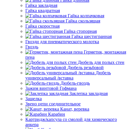
Гайка длинная
Гайка закладная
Гайка квадратная
Гайка колпачковая
Гайка скользящая
Гайка скоростная
Гайка стопорная
Гайка шестигранная
Гвозди для пневматического молотка
Гвоздь
Герметик, монтажная
пена
Дюбель для полых стен
Дюбель резьбовой
Дюбель
универсальный /вставка
Дюбель-гвоздь
Зажим винтовой Гофмана
Заклепка закладная
Защелка
Звено цепи соединительное
Канат, веревка
Карабин
Картридж/капсула со смолой для химического
анкера