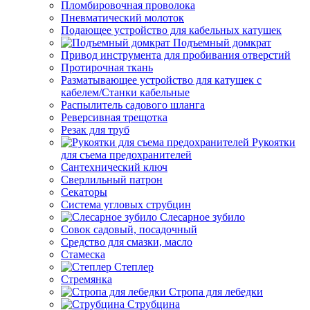
Пломбировочная проволока
Пневматический молоток
Подающее устройство для кабельных катушек
Подъемный домкрат
Привод инструмента для пробивания отверстий
Протирочная ткань
Разматывающее устройство для катушек с
кабелем/Станки кабельные
Распылитель садового шланга
Реверсивная трещотка
Резак для труб
Рукоятки
для съема предохранителей
Сантехнический ключ
Сверлильный патрон
Секаторы
Система угловых струбцин
Слесарное зубило
Совок садовый, посадочный
Средство для смазки, масло
Стамеска
Степлер
Стремянка
Стропа для лебедки
Струбцина