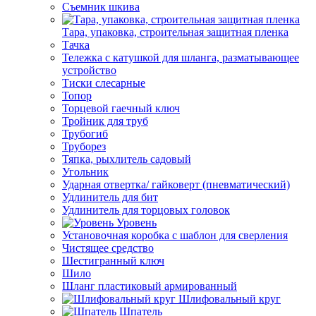
Съемник шкива
Тара, упаковка, строительная защитная пленка
Тачка
Тележка с катушкой для шланга, разматывающее
устройство
Тиски слесарные
Топор
Торцевой гаечный ключ
Тройник для труб
Трубогиб
Труборез
Тяпка, рыхлитель садовый
Угольник
Ударная отвертка/ гайковерт (пневматический)
Удлинитель для бит
Удлинитель для торцовых головок
Уровень
Установочная коробка с шаблон для сверления
Чистящее средство
Шестигранный ключ
Шило
Шланг пластиковый армированный
Шлифовальный круг
Шпатель