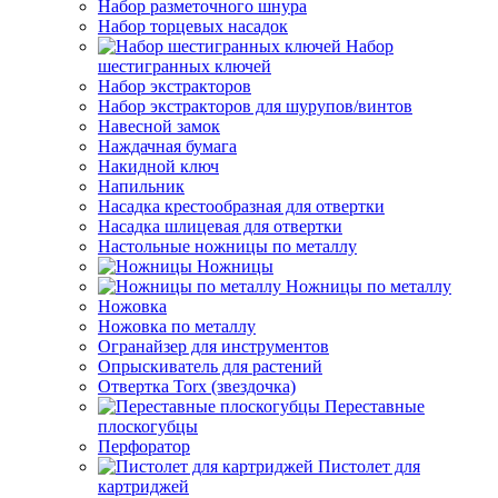
Набор разметочного шнура
Набор торцевых насадок
Набор
шестигранных ключей
Набор экстракторов
Набор экстракторов для шурупов/винтов
Навесной замок
Наждачная бумага
Накидной ключ
Напильник
Насадка крестообразная для отвертки
Насадка шлицевая для отвертки
Настольные ножницы по металлу
Ножницы
Ножницы по металлу
Ножовка
Ножовка по металлу
Огранайзер для инструментов
Опрыскиватель для растений
Отвертка Torx (звездочка)
Переставные
плоскогубцы
Перфоратор
Пистолет для
картриджей