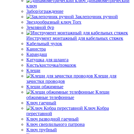
Динамометрический
ключ
Забор/ограждение
Заклепочник ручной
Звездообразный ключ Torx
Земляной бур
Инструмент монтажный для кабельных стяжек
Кабельный чулок
Канистра
Карандаш
Катушка для шланга
Кисть/кисточка/помазок
Клещи
Клещи для
зачистки проводов
Клещи обжимные
Клещи
обжимные телефонные
Ключ гаечный
Ключ Кобра
переставной
Ключ разводной гаечный
Ключ сверлильного патрона
Ключ трубный