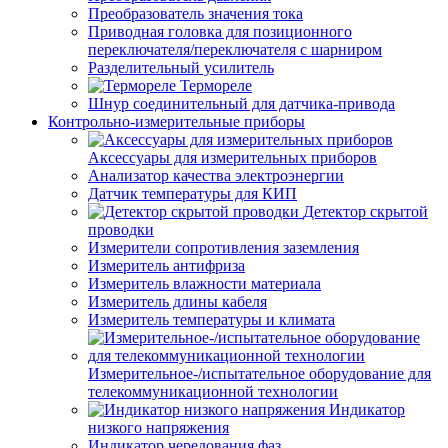
Преобразователь значения тока
Приводная головка для позиционного
переключателя/переключателя с шарниром
Разделительный усилитель
Термореле
Шнур соединительный для датчика-привода
Контрольно-измерительные приборы
Аксессуары для измерительных приборов
Анализатор качества электроэнергии
Датчик температуры для КИП
Детектор скрытой
проводки
Измерители сопротивления заземления
Измеритель антифриза
Измеритель влажности материала
Измеритель длины кабеля
Измеритель температуры и климата
Измерительное-/испытательное оборудование для
телекоммуникационной технологии
Индикатор
низкого напряжения
Индикатор чередования фаз