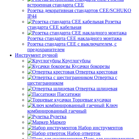
встроенная стандарта CEE
Розетка декоративная стандартов CEE/SCHUKO
IP44
Розетка
стандарта СЕЕ кабельная
Розетка стандарта СЕЕ накладного монтажа
Розетка стандарта СЕЕ с выключателем, с
предохранителем
Инструмент ручной
Круглогубцы
Кусачки бокорезы
Отвертка крестовая
Отвертка с
шестигранником
Отвертка шлицевая
Пассатижи
Торцевые кусачки
Ключ
комбинированный гаечный
Рулетка
Маркер
Набор инструментов
Набор отверток
Пояс для инструментов