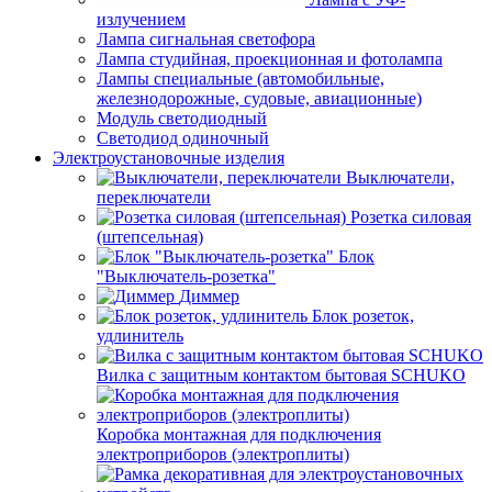
излучением
Лампа сигнальная светофора
Лампа студийная, проекционная и фотолампа
Лампы специальные (автомобильные,
железнодорожные, судовые, авиационные)
Модуль светодиодный
Светодиод одиночный
Электроустановочные изделия
Выключатели,
переключатели
Розетка силовая
(штепсельная)
Блок
"Выключатель-розетка"
Диммер
Блок розеток,
удлинитель
Вилка с защитным контактом бытовая SCHUKO
Коробка монтажная для подключения
электроприборов (электроплиты)