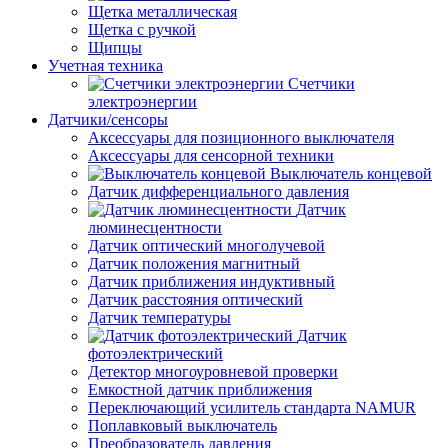
Щетка металлическая
Щетка с ручкой
Щипцы
Учетная техника
Счетчики
электроэнергии
Датчики/сенсоры
Аксессуары для позиционного выключателя
Аксессуары для сенсорной техники
Выключатель концевой
Датчик дифференциального давления
Датчик
люминесцентности
Датчик оптический многолучевой
Датчик положения магнитный
Датчик приближения индуктивный
Датчик расстояния оптический
Датчик температуры
Датчик
фотоэлектрический
Детектор многоуровневой проверки
Емкостной датчик приближения
Переключающий усилитель стандарта NAMUR
Поплавковый выключатель
Преобразователь давления