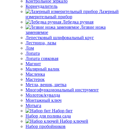
Контрольное зеркало
Корнеудалитель
Лазерный
измерительный прибор
Лебедка ручная
Лезвие ножа
заменяемое
Лепестковый шлифовальный круг
Лестница, лазы
Лом
Лопата
Лопата совковая
Магнит
Малярный валик
Масленка
Мастерок
Метла, веник, щетка
Многофункциональный инструмент
Молоток/кувалда
Монтажный ключ
Мотыга
Набор бит
Набор для полива сада
Набор ключей
Набор пробойников