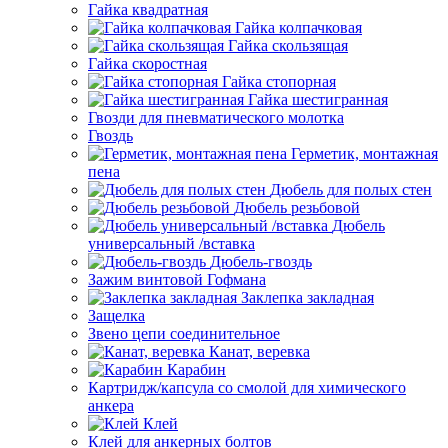
Гайка квадратная
Гайка колпачковая
Гайка скользящая
Гайка скоростная
Гайка стопорная
Гайка шестигранная
Гвозди для пневматического молотка
Гвоздь
Герметик, монтажная
пена
Дюбель для полых стен
Дюбель резьбовой
Дюбель
универсальный /вставка
Дюбель-гвоздь
Зажим винтовой Гофмана
Заклепка закладная
Защелка
Звено цепи соединительное
Канат, веревка
Карабин
Картридж/капсула со смолой для химического
анкера
Клей
Клей для анкерных болтов