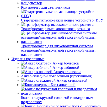
Конденсатор
Контроллер для светильников
Стартер/импульсно-зажигающее устройство (ИЗУ)
Трансформатор высоковольтного розжига
Трансформатор для низковольтной системы
освещения/низковольтной галогенной лампы
накаливания
Изделия крепежные
Анкер болтовой
Анкер забивной
Анкер клиновой
Анкер складной потолочный (пружинный)
Анкер стержневой
Болт анкерный
Болт с полукруглой головкой и квадратным
подголовком
Болт с Т-образной