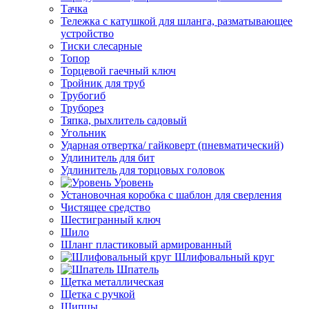
Тачка
Тележка с катушкой для шланга, разматывающее
устройство
Тиски слесарные
Топор
Торцевой гаечный ключ
Тройник для труб
Трубогиб
Труборез
Тяпка, рыхлитель садовый
Угольник
Ударная отвертка/ гайковерт (пневматический)
Удлинитель для бит
Удлинитель для торцовых головок
Уровень
Установочная коробка с шаблон для сверления
Чистящее средство
Шестигранный ключ
Шило
Шланг пластиковый армированный
Шлифовальный круг
Шпатель
Щетка металлическая
Щетка с ручкой
Щипцы