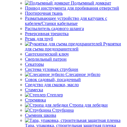
Подъемный домкрат
Привод инструмента для пробивания отверстий
Протирочная ткань
Разматывающее устройство для катушек с
кабелем/Станки кабельные
Распылитель садового шланга
Реверсивная трещотка
Резак для труб
Рукоятки
для съема предохранителей
Сантехнический ключ
Сверлильный патрон
Секаторы
Система угловых струбцин
Слесарное зубило
Совок садовый, посадочный
Средство для смазки, масло
Стамеска
Степлер
Стремянка
Стропа для лебедки
Струбцина
Съемник шкива
Тара, упаковка, строительная защитная пленка