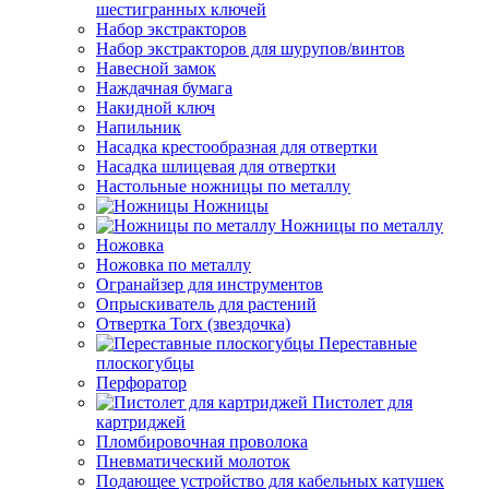
шестигранных ключей
Набор экстракторов
Набор экстракторов для шурупов/винтов
Навесной замок
Наждачная бумага
Накидной ключ
Напильник
Насадка крестообразная для отвертки
Насадка шлицевая для отвертки
Настольные ножницы по металлу
Ножницы
Ножницы по металлу
Ножовка
Ножовка по металлу
Огранайзер для инструментов
Опрыскиватель для растений
Отвертка Torx (звездочка)
Переставные
плоскогубцы
Перфоратор
Пистолет для
картриджей
Пломбировочная проволока
Пневматический молоток
Подающее устройство для кабельных катушек