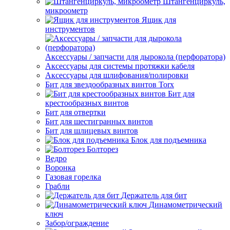
Штангенциркуль,
микроометр
Ящик для
инструментов
Аксессуары / запчасти для дырокола (перфоратора)
Аксессуары для системы протяжки кабеля
Аксессуары для шлифования/полировки
Бит для звездообразных винтов Torx
Бит для
крестообразных винтов
Бит для отвертки
Бит для шестигранных винтов
Бит для шлицевых винтов
Блок для подъемника
Болторез
Ведро
Воронка
Газовая горелка
Грабли
Держатель для бит
Динамометрический
ключ
Забор/ограждение