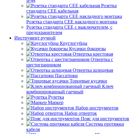
IP44
Розетка
стандарта СЕЕ кабельная
Розетка стандарта СЕЕ накладного монтажа
Розетка стандарта СЕЕ с выключателем, с
предохранителем
Инструмент ручной
Круглогубцы
Кусачки бокорезы
Отвертка крестовая
Отвертка с
шестигранником
Отвертка шлицевая
Пассатижи
Торцевые кусачки
Ключ
комбинированный гаечный
Рулетка
Маркер
Набор инструментов
Набор отверток
Пояс для инструментов
Система протяжки
кабеля