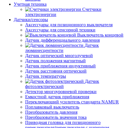
Учетная техника
Счетчики
электроэнергии
Датчики/сенсоры
Аксессуары для позиционного выключателя
Аксессуары для сенсорной техники
Выключатель концевой
Датчик дифференциального давления
Датчик
люминесцентности
Датчик оптический многолучевой
Датчик положения магнитный
Датчик приближения индуктивный
Датчик расстояния оптический
Датчик температуры
Датчик
фотоэлектрический
Детектор многоуровневой проверки
Емкостной датчик приближения
Переключающий усилитель стандарта NAMUR
Поплавковый выключатель
Преобразователь давления
Преобразователь значения тока
Приводная головка для позиционного
переключателя/переключателя с шарниром