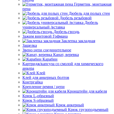
Герметик, монтажная
пена
Дюбель для полых стен
Дюбель резьбовой
Дюбель
универсальный /вставка
Дюбель-гвоздь
Зажим винтовой Гофмана
Заклепка закладная
Защелка
Звено цепи соединительное
Канат, веревка
Карабин
Картридж/капсула со смолой для химического
анкера
Клей
Клей для анкерных болтов
Контргайка
Крепление ремня / цепи
Кронштейн для кабеля
Крюк L-образный
Крюк S-образный
Крюк анкерный
Крюк грузоподъемный