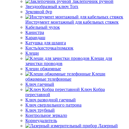
Заклепочник ручной
Звездообразный ключ Torx
Земляной бур
Инструмент монтажный для кабельных стяжек
Кабельный чулок
Канистра
Карандаш
Катушка для шланга
Кисть/кисточка/помазок
Клещи
Клещи для
зачистки проводов
Клещи обжимные
Клещи
обжимные телефонные
Ключ гаечный
Ключ Кобра
переставной
Ключ разводной гаечный
Ключ сверлильного патрона
Ключ трубный
Контрольное зеркало
Корнеудалитель
Лазерный