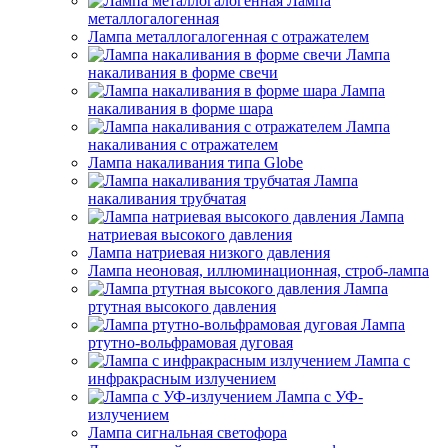
Лампа
металлогалогенная
Лампа металлогалогенная с отражателем
Лампа
накаливания в форме свечи
Лампа
накаливания в форме шара
Лампа
накаливания с отражателем
Лампа накаливания типа Globe
Лампа
накаливания трубчатая
Лампа
натриевая высокого давления
Лампа натриевая низкого давления
Лампа неоновая, иллюминационная, строб-лампа
Лампа
ртутная высокого давления
Лампа
ртутно-вольфрамовая дуговая
Лампа с
инфракрасным излучением
Лампа с УФ-
излучением
Лампа сигнальная светофора