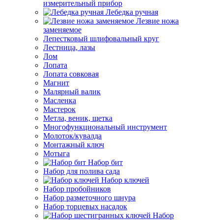
измерительный прибор
Лебедка ручная
Лезвие ножа
заменяемое
Лепестковый шлифовальный круг
Лестница, лазы
Лом
Лопата
Лопата совковая
Магнит
Малярный валик
Масленка
Мастерок
Метла, веник, щетка
Многофункциональный инструмент
Молоток/кувалда
Монтажный ключ
Мотыга
Набор бит
Набор для полива сада
Набор ключей
Набор пробойников
Набор разметочного шнура
Набор торцевых насадок
Набор