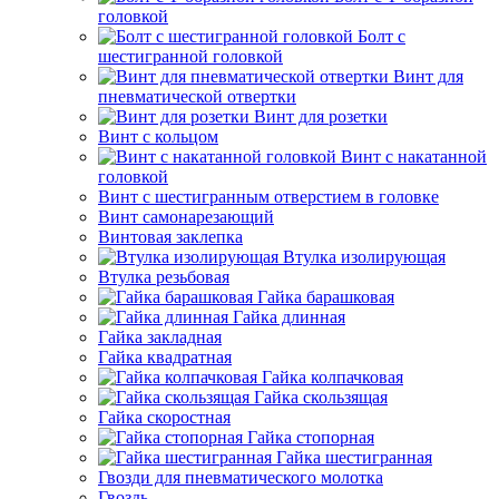
головкой
Болт с
шестигранной головкой
Винт для
пневматической отвертки
Винт для розетки
Винт с кольцом
Винт с накатанной
головкой
Винт с шестигранным отверстием в головке
Винт самонарезающий
Винтовая заклепка
Втулка изолирующая
Втулка резьбовая
Гайка барашковая
Гайка длинная
Гайка закладная
Гайка квадратная
Гайка колпачковая
Гайка скользящая
Гайка скоростная
Гайка стопорная
Гайка шестигранная
Гвозди для пневматического молотка
Гвоздь