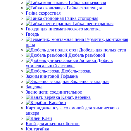
Гайка колпачковая
Гайка скользящая
Гайка скоростная
Гайка стопорная
Гайка шестигранная
Гвозди для пневматического молотка
Гвоздь
Герметик, монтажная
пена
Дюбель для полых стен
Дюбель резьбовой
Дюбель
универсальный /вставка
Дюбель-гвоздь
Зажим винтовой Гофмана
Заклепка закладная
Защелка
Звено цепи соединительное
Канат, веревка
Карабин
Картридж/капсула со смолой для химического
анкера
Клей
Клей для анкерных болтов
Контргайка