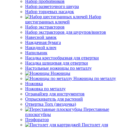
Набор пробойников
Набор разметочного шнура
Набор торцевых насадок
Набор
шестигранных ключей
Набор экстракторов
Набор экстракторов для шурупов/винтов
Навесной замок
Наждачная бумага
Накидной ключ
Напильник
Насадка крестообразная для отвертки
Насадка шлицевая для отвертки
Настольные ножницы по металлу
Ножницы
Ножницы по металлу
Ножовка
Ножовка по металлу
Огранайзер для инструментов
Опрыскиватель для растений
Отвертка Torx (звездочка)
Переставные
плоскогубцы
Перфоратор
Пистолет для