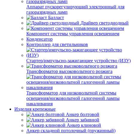
Аппарат пускорегулирующий электронный для
газоразрядных ламп
Балласт
Драйвер светодиодный
Компонент системы управления освещением
Конденсатор
Контроллер для светильников
Стартер/импульсно-зажигающее устройство (ИЗУ)
Трансформатор высоковольтного розжига
Трансформатор для низковольтной системы
освещения/низковольтной галогенной лампы
накаливания
Изделия крепежные
Анкер болтовой
Анкер забивной
Анкер клиновой
Анкер складной потолочный (пружинный)