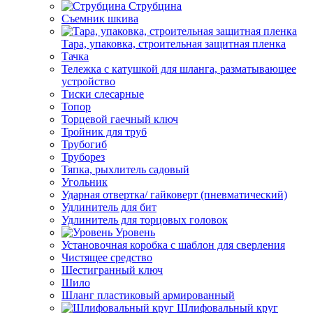
Струбцина
Съемник шкива
Тара, упаковка, строительная защитная пленка
Тачка
Тележка с катушкой для шланга, разматывающее
устройство
Тиски слесарные
Топор
Торцевой гаечный ключ
Тройник для труб
Трубогиб
Труборез
Тяпка, рыхлитель садовый
Угольник
Ударная отвертка/ гайковерт (пневматический)
Удлинитель для бит
Удлинитель для торцовых головок
Уровень
Установочная коробка с шаблон для сверления
Чистящее средство
Шестигранный ключ
Шило
Шланг пластиковый армированный
Шлифовальный круг