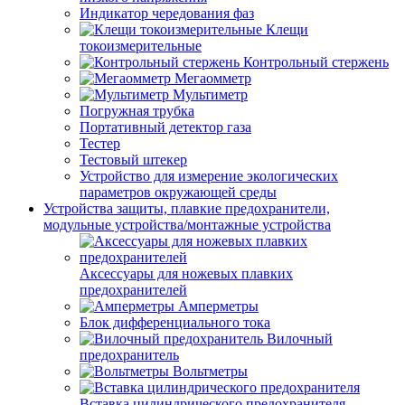
Индикатор чередования фаз
Клещи
токоизмерительные
Контрольный стержень
Мегаомметр
Мультиметр
Погружная трубка
Портативный детектор газа
Тестер
Тестовый штекер
Устройство для измерение экологических
параметров окружающей среды
Устройства защиты, плавкие предохранители,
модульные устройства/монтажные устройства
Аксессуары для ножевых плавких
предохранителей
Амперметры
Блок дифференциального тока
Вилочный
предохранитель
Вольтметры
Вставка цилиндрического предохранителя