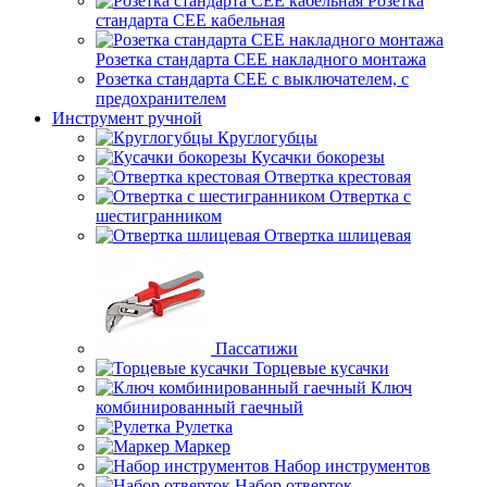
Розетка
стандарта СЕЕ кабельная
Розетка стандарта СЕЕ накладного монтажа
Розетка стандарта СЕЕ с выключателем, с
предохранителем
Инструмент ручной
Круглогубцы
Кусачки бокорезы
Отвертка крестовая
Отвертка с
шестигранником
Отвертка шлицевая
Пассатижи
Торцевые кусачки
Ключ
комбинированный гаечный
Рулетка
Маркер
Набор инструментов
Набор отверток