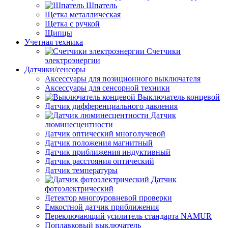
Шпатель
Щетка металлическая
Щетка с ручкой
Щипцы
Учетная техника
Счетчики
электроэнергии
Датчики/сенсоры
Аксессуары для позиционного выключателя
Аксессуары для сенсорной техники
Выключатель концевой
Датчик дифференциального давления
Датчик
люминесцентности
Датчик оптический многолучевой
Датчик положения магнитный
Датчик приближения индуктивный
Датчик расстояния оптический
Датчик температуры
Датчик
фотоэлектрический
Детектор многоуровневой проверки
Емкостной датчик приближения
Переключающий усилитель стандарта NAMUR
Поплавковый выключатель