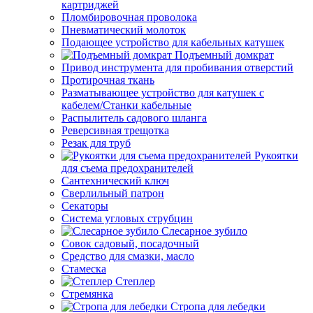
картриджей
Пломбировочная проволока
Пневматический молоток
Подающее устройство для кабельных катушек
Подъемный домкрат
Привод инструмента для пробивания отверстий
Протирочная ткань
Разматывающее устройство для катушек с
кабелем/Станки кабельные
Распылитель садового шланга
Реверсивная трещотка
Резак для труб
Рукоятки
для съема предохранителей
Сантехнический ключ
Сверлильный патрон
Секаторы
Система угловых струбцин
Слесарное зубило
Совок садовый, посадочный
Средство для смазки, масло
Стамеска
Степлер
Стремянка
Стропа для лебедки