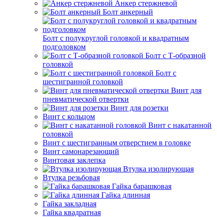
Анкер стержневой
Болт анкерный
Болт с полукруглой головкой и квадратным
подголовком
Болт с Т-образной
головкой
Болт с
шестигранной головкой
Винт для
пневматической отвертки
Винт для розетки
Винт с кольцом
Винт с накатанной
головкой
Винт с шестигранным отверстием в головке
Винт самонарезающий
Винтовая заклепка
Втулка изолирующая
Втулка резьбовая
Гайка барашковая
Гайка длинная
Гайка закладная
Гайка квадратная