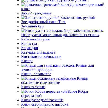
Держатель для бит
Динамометрический
ключ
Забор/ограждение
Заклепочник ручной
Звездообразный ключ Torx
Земляной бур
Инструмент монтажный для кабельных стяжек
Кабельный чулок
Канистра
Карандаш
Катушка для шланга
Кисть/кисточка/помазок
Клещи
Клещи для
зачистки проводов
Клещи обжимные
Клещи
обжимные телефонные
Ключ гаечный
Ключ Кобра
переставной
Ключ разводной гаечный
Ключ сверлильного патрона