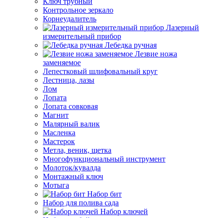
Ключ трубный
Контрольное зеркало
Корнеудалитель
Лазерный
измерительный прибор
Лебедка ручная
Лезвие ножа
заменяемое
Лепестковый шлифовальный круг
Лестница, лазы
Лом
Лопата
Лопата совковая
Магнит
Малярный валик
Масленка
Мастерок
Метла, веник, щетка
Многофункциональный инструмент
Молоток/кувалда
Монтажный ключ
Мотыга
Набор бит
Набор для полива сада
Набор ключей