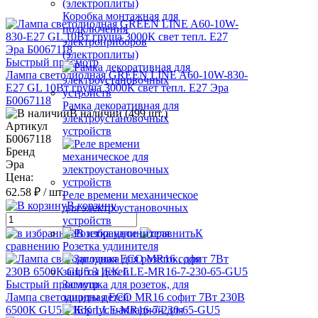
Коробка монтажная для
подключения
электроприборов
(электроплиты)
Быстрый просмотр
Лампа светодиодная GREEN LINE A60-10W-830-
E27 GL 10Вт груша 3000К свет тепл. E27 Эра
Б0067118
Рамка декоративная для
В наличии (499 шт.)
электроустановочных
Артикул
устройств
Б0067118
Бренд
Эра
Цена:
62.58 ₽
/ шт.
Реле времени механическое
В корзину
для электроустановочных
устройств
В избранное
К
сравнению
Розетка удлинителя
Быстрый просмотр
Заглушка для розеток, для
Лампа светодиодная ECO MR16 софит 7Вт 230В
защиты детей
6500К GU5.3 IEK LLE-MR16-7-230-65-GU5