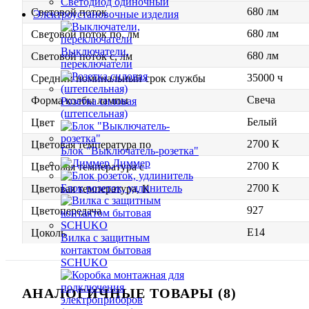
Светодиод одиночный
680 лм
Световой поток
Электроустановочные изделия
680 лм
Световой поток по, лм
Выключатели,
680 лм
Световой поток с, лм
переключатели
35000 ч
Средний номинальный срок службы
Свеча
Форма колбы лампы
Розетка силовая
(штепсельная)
Белый
Цвет
2700 К
Цветовая температура по
Блок "Выключатель-розетка"
Диммер
2700 К
Цветовая температура с
2700 К
Блок розеток, удлинитель
Цветовая температура, К
927
Цветопередача
E14
Цоколь
Вилка с защитным
контактом бытовая
SCHUKO
АНАЛОГИЧНЫЕ ТОВАРЫ (8)