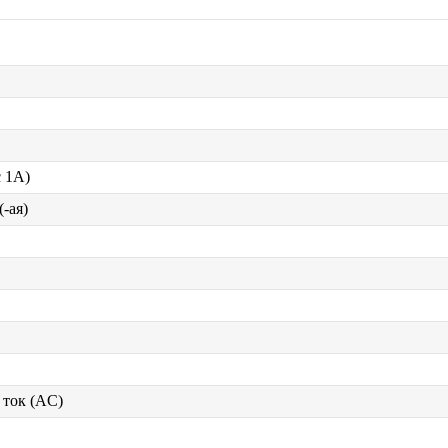
с 1А)
-ая)
ток (AC)