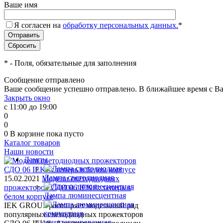
Ваше имя
Я согласен на
обработку персональных данных.
*
*
- Поля, обязательные для заполнения
Сообщение отправлено
Ваше сообщение успешно отправлено. В ближайшее время с Ва
Закрыть окно
с 11:00 до 19:00
0
0
0
В корзине
пока пусто
Каталог товаров
Наши новости
Лампы
Лампа светодиодная
15.02.2021
Модели светодиодных
прожекторов СДО 06 IEK®: теперь в
Лампа люминесцентная
белом корпусе
IEK GROUP расширяет модельный ряд
популярных светодиодных прожекторов