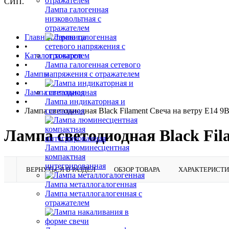
СИП.
Лампа галогенная
низковольтная с
отражателем
Главная страница
•
Каталог товаров
•
Лампа галогенная сетевого
Лампы
напряжения с отражателем
•
Лампа светодиодная
•
Лампа индикаторная и
Лампа светодиодная Black Filament Свеча на ветру E14 9
сигнальная
Лампа светодиодная Black Fil
Лампа люминесцентная
компактная
интегрированная
ВЕРНУТЬСЯ В РАЗДЕЛ
ОБЗОР ТОВАРА
ХАРАКТЕРИСТ
Лампа металлогалогенная
Лампа металлогалогенная с
отражателем