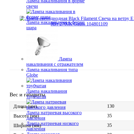
Лампа накаливания в форме
свечи
Лампа накаливания в форме
шара
Лампа
накаливания с отражателем
Лампа накаливания типа
Globe
Лампа накаливания
Вес и габариты
трубчатая
130
Длина (мм)
Лампа натриевая высокого
35
Высота (мм)
давления
Лампа натриевая низкого
35
Ширина (мм)
давления