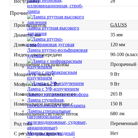
Лампа неоновая,
28
Вес (грамм)
иллюминационная, строб-
лампа
Прочие
GAUSS
Производитель
Лампа ртутная высокого
давления
35 мм
Диаметр, мм
120 мм
Длина, мм
Лампа ртутно-вольфрамовая
90-100 (клас
Индекс цветопередачи
дуговая
Прозрачный (
Исполнение стекла/колбы
Лампа с инфракрасным
9 Вт
Мощность лампы с
излучением
9 Вт
Мощность лампы, Вт
Лампа с УФ-излучением
265 В
Номинальное напряжение по
Лампа сигнальная светофора
Лампа студийная,
150 В
Номинальное напряжение с
проекционная и фотолампа
Лампы специальные
680 лм
Номинальный световой поток
(автомобильные,
железнодорожные, судовые,
Переменный 
Род тока
авиационные)
Нет
Модуль светодиодный
С регулятором яркости