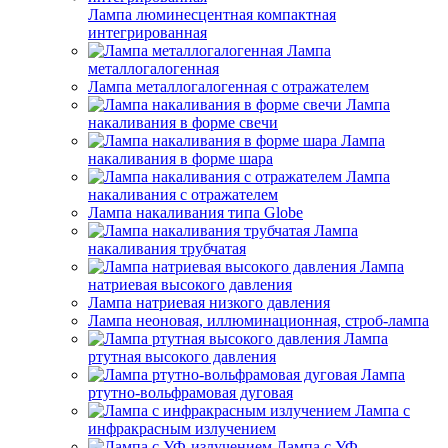
Лампа люминесцентная компактная
интегрированная
Лампа
металлогалогенная
Лампа металлогалогенная с отражателем
Лампа
накаливания в форме свечи
Лампа
накаливания в форме шара
Лампа
накаливания с отражателем
Лампа накаливания типа Globe
Лампа
накаливания трубчатая
Лампа
натриевая высокого давления
Лампа натриевая низкого давления
Лампа неоновая, иллюминационная, строб-лампа
Лампа
ртутная высокого давления
Лампа
ртутно-вольфрамовая дуговая
Лампа с
инфракрасным излучением
Лампа с УФ-