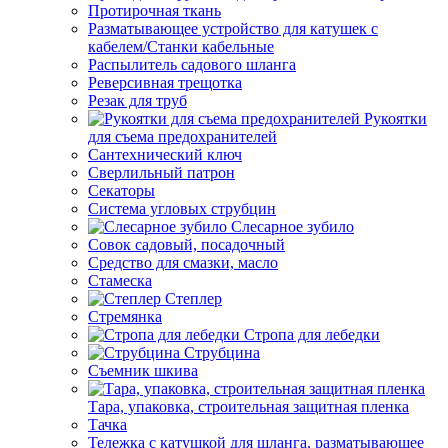
Протирочная ткань
Разматывающее устройство для катушек с
кабелем/Станки кабельные
Распылитель садового шланга
Реверсивная трещотка
Резак для труб
Рукоятки
для съема предохранителей
Сантехнический ключ
Сверлильный патрон
Секаторы
Система угловых струбцин
Слесарное зубило
Совок садовый, посадочный
Средство для смазки, масло
Стамеска
Степлер
Стремянка
Стропа для лебедки
Струбцина
Съемник шкива
Тара, упаковка, строительная защитная пленка
Тачка
Тележка с катушкой для шланга, разматывающее