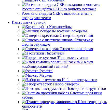
стандарта СЕЕ кабельная
Розетка стандарта СЕЕ накладного монтажа
Розетка стандарта СЕЕ с выключателем, с
предохранителем
Инструмент ручной
Круглогубцы
Кусачки бокорезы
Отвертка крестовая
Отвертка с
шестигранником
Отвертка шлицевая
Пассатижи
Торцевые кусачки
Ключ
комбинированный гаечный
Рулетка
Маркер
Набор инструментов
Набор отверток
Пояс для инструментов
Система протяжки
кабеля
Штангенциркуль,
микроометр