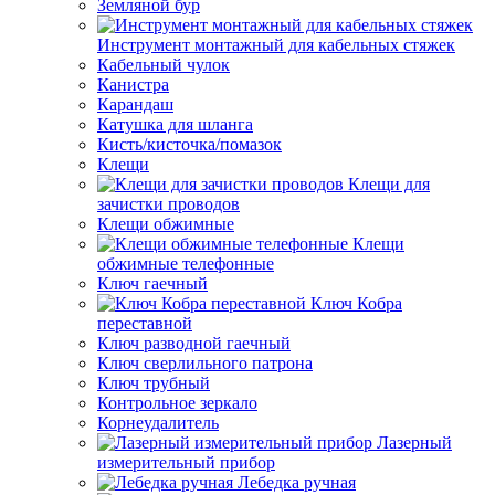
Земляной бур
Инструмент монтажный для кабельных стяжек
Кабельный чулок
Канистра
Карандаш
Катушка для шланга
Кисть/кисточка/помазок
Клещи
Клещи для
зачистки проводов
Клещи обжимные
Клещи
обжимные телефонные
Ключ гаечный
Ключ Кобра
переставной
Ключ разводной гаечный
Ключ сверлильного патрона
Ключ трубный
Контрольное зеркало
Корнеудалитель
Лазерный
измерительный прибор
Лебедка ручная