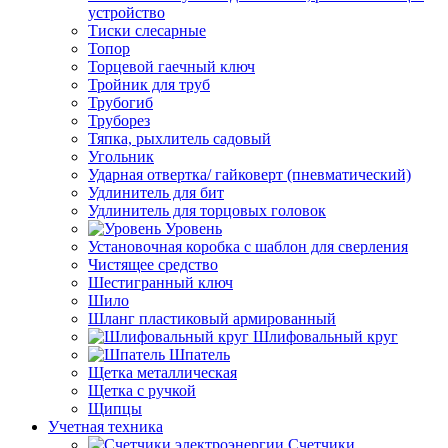
устройство
Тиски слесарные
Топор
Торцевой гаечный ключ
Тройник для труб
Трубогиб
Труборез
Тяпка, рыхлитель садовый
Угольник
Ударная отвертка/ гайковерт (пневматический)
Удлинитель для бит
Удлинитель для торцовых головок
Уровень
Установочная коробка с шаблон для сверления
Чистящее средство
Шестигранный ключ
Шило
Шланг пластиковый армированный
Шлифовальный круг
Шпатель
Щетка металлическая
Щетка с ручкой
Щипцы
Учетная техника
Счетчики