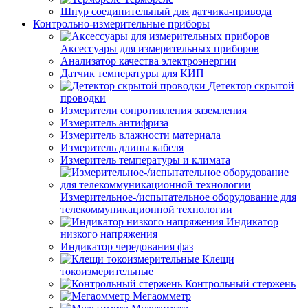
Шнур соединительный для датчика-привода
Контрольно-измерительные приборы
Аксессуары для измерительных приборов
Анализатор качества электроэнергии
Датчик температуры для КИП
Детектор скрытой
проводки
Измерители сопротивления заземления
Измеритель антифриза
Измеритель влажности материала
Измеритель длины кабеля
Измеритель температуры и климата
Измерительное-/испытательное оборудование для
телекоммуникационной технологии
Индикатор
низкого напряжения
Индикатор чередования фаз
Клещи
токоизмерительные
Контрольный стержень
Мегаомметр