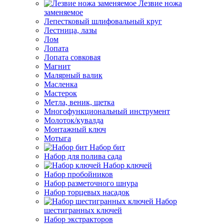
Лезвие ножа
заменяемое
Лепестковый шлифовальный круг
Лестница, лазы
Лом
Лопата
Лопата совковая
Магнит
Малярный валик
Масленка
Мастерок
Метла, веник, щетка
Многофункциональный инструмент
Молоток/кувалда
Монтажный ключ
Мотыга
Набор бит
Набор для полива сада
Набор ключей
Набор пробойников
Набор разметочного шнура
Набор торцевых насадок
Набор
шестигранных ключей
Набор экстракторов