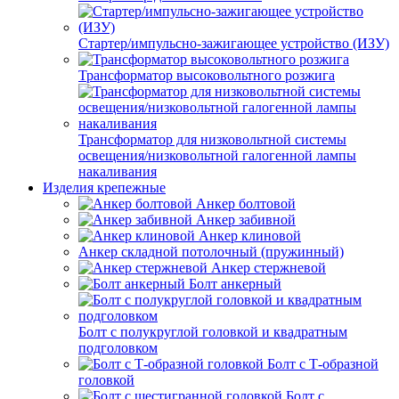
Стартер/импульсно-зажигающее устройство (ИЗУ)
Трансформатор высоковольтного розжига
Трансформатор для низковольтной системы
освещения/низковольтной галогенной лампы
накаливания
Изделия крепежные
Анкер болтовой
Анкер забивной
Анкер клиновой
Анкер складной потолочный (пружинный)
Анкер стержневой
Болт анкерный
Болт с полукруглой головкой и квадратным
подголовком
Болт с Т-образной
головкой
Болт с