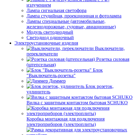
излучением
Лампа сигнальная светофора
Лампа студийная, проекционная и фотолампа
Лампы специальные (автомобильные,
железнодорожные, судовые, авиационные)
Модуль светодиодный
Светодиод одиночный
Электроустановочные изделия
Выключатели,
переключатели
Розетка силовая
(штепсельная)
Блок
"Выключатель-розетка"
Диммер
Блок розеток,
удлинитель
Вилка с защитным контактом бытовая SCHUKO
Коробка монтажная для подключения
электроприборов (электроплиты)