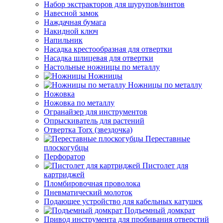
Набор экстракторов для шурупов/винтов
Навесной замок
Наждачная бумага
Накидной ключ
Напильник
Насадка крестообразная для отвертки
Насадка шлицевая для отвертки
Настольные ножницы по металлу
Ножницы
Ножницы по металлу
Ножовка
Ножовка по металлу
Огранайзер для инструментов
Опрыскиватель для растений
Отвертка Torx (звездочка)
Переставные
плоскогубцы
Перфоратор
Пистолет для
картриджей
Пломбировочная проволока
Пневматический молоток
Подающее устройство для кабельных катушек
Подъемный домкрат
Привод инструмента для пробивания отверстий