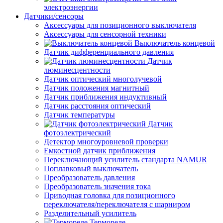
электроэнергии
Датчики/сенсоры
Аксессуары для позиционного выключателя
Аксессуары для сенсорной техники
Выключатель концевой
Датчик дифференциального давления
Датчик
люминесцентности
Датчик оптический многолучевой
Датчик положения магнитный
Датчик приближения индуктивный
Датчик расстояния оптический
Датчик температуры
Датчик
фотоэлектрический
Детектор многоуровневой проверки
Емкостной датчик приближения
Переключающий усилитель стандарта NAMUR
Поплавковый выключатель
Преобразователь давления
Преобразователь значения тока
Приводная головка для позиционного
переключателя/переключателя с шарниром
Разделительный усилитель
Термореле