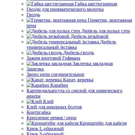
Гайка шестигранная
Гвозди для пневматического молотка
Гвоздь
Герметик, монтажная
пена
Дюбель для полых стен
Дюбель резьбовой
Дюбель
универсальный /вставка
Дюбель-гвоздь
Зажим винтовой Гофмана
Заклепка закладная
Защелка
Звено цепи соединительное
Канат, веревка
Карабин
Картридж/капсула со смолой для химического
анкера
Клей
Клей для анкерных болтов
Контргайка
Крепление ремня / цепи
Кронштейн для кабеля
Крюк L-образный
Крюк S-образный