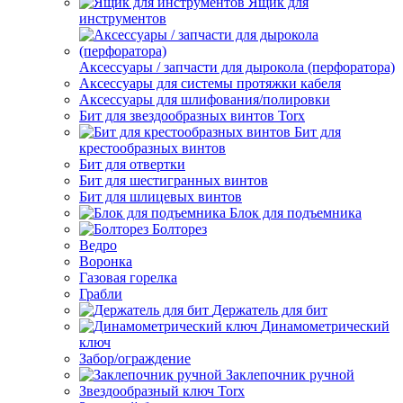
Ящик для
инструментов
Аксессуары / запчасти для дырокола (перфоратора)
Аксессуары для системы протяжки кабеля
Аксессуары для шлифования/полировки
Бит для звездообразных винтов Torx
Бит для
крестообразных винтов
Бит для отвертки
Бит для шестигранных винтов
Бит для шлицевых винтов
Блок для подъемника
Болторез
Ведро
Воронка
Газовая горелка
Грабли
Держатель для бит
Динамометрический
ключ
Забор/ограждение
Заклепочник ручной
Звездообразный ключ Torx