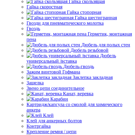
Гайка скользящая
Гайка скоростная
Гайка стопорная
Гайка шестигранная
Гвозди для пневматического молотка
Гвоздь
Герметик, монтажная
пена
Дюбель для полых стен
Дюбель резьбовой
Дюбель
универсальный /вставка
Дюбель-гвоздь
Зажим винтовой Гофмана
Заклепка закладная
Защелка
Звено цепи соединительное
Канат, веревка
Карабин
Картридж/капсула со смолой для химического
анкера
Клей
Клей для анкерных болтов
Контргайка
Крепление ремня / цепи