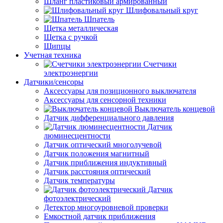
Шланг пластиковый армированный
Шлифовальный круг
Шпатель
Щетка металлическая
Щетка с ручкой
Щипцы
Учетная техника
Счетчики
электроэнергии
Датчики/сенсоры
Аксессуары для позиционного выключателя
Аксессуары для сенсорной техники
Выключатель концевой
Датчик дифференциального давления
Датчик
люминесцентности
Датчик оптический многолучевой
Датчик положения магнитный
Датчик приближения индуктивный
Датчик расстояния оптический
Датчик температуры
Датчик
фотоэлектрический
Детектор многоуровневой проверки
Емкостной датчик приближения