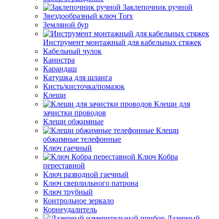
Заклепочник ручной
Звездообразный ключ Torx
Земляной бур
Инструмент монтажный для кабельных стяжек
Кабельный чулок
Канистра
Карандаш
Катушка для шланга
Кисть/кисточка/помазок
Клещи
Клещи для
зачистки проводов
Клещи обжимные
Клещи
обжимные телефонные
Ключ гаечный
Ключ Кобра
переставной
Ключ разводной гаечный
Ключ сверлильного патрона
Ключ трубный
Контрольное зеркало
Корнеудалитель
Лазерный