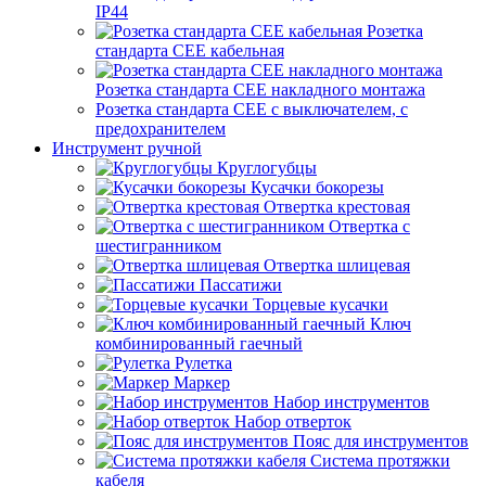
IP44
Розетка
стандарта СЕЕ кабельная
Розетка стандарта СЕЕ накладного монтажа
Розетка стандарта СЕЕ с выключателем, с
предохранителем
Инструмент ручной
Круглогубцы
Кусачки бокорезы
Отвертка крестовая
Отвертка с
шестигранником
Отвертка шлицевая
Пассатижи
Торцевые кусачки
Ключ
комбинированный гаечный
Рулетка
Маркер
Набор инструментов
Набор отверток
Пояс для инструментов
Система протяжки
кабеля