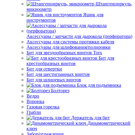
Штангенциркуль,
микроометр
Ящик для
инструментов
Аксессуары / запчасти для дырокола (перфоратора)
Аксессуары для системы протяжки кабеля
Аксессуары для шлифования/полировки
Бит для звездообразных винтов Torx
Бит для
крестообразных винтов
Бит для отвертки
Бит для шестигранных винтов
Бит для шлицевых винтов
Блок для подъемника
Болторез
Ведро
Воронка
Газовая горелка
Грабли
Держатель для бит
Динамометрический
ключ
Забор/ограждение