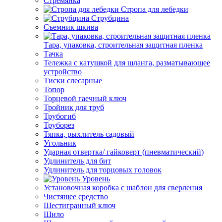
Стремянка
Стропа для лебедки
Струбцина
Съемник шкива
Тара, упаковка, строительная защитная пленка
Тачка
Тележка с катушкой для шланга, разматывающее
устройство
Тиски слесарные
Топор
Торцевой гаечный ключ
Тройник для труб
Трубогиб
Труборез
Тяпка, рыхлитель садовый
Угольник
Ударная отвертка/ гайковерт (пневматический)
Удлинитель для бит
Удлинитель для торцовых головок
Уровень
Установочная коробка с шаблон для сверления
Чистящее средство
Шестигранный ключ
Шило