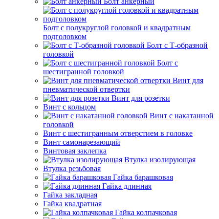
Болт анкерный
Болт с полукруглой головкой и квадратным
подголовком
Болт с Т-образной
головкой
Болт с
шестигранной головкой
Винт для
пневматической отвертки
Винт для розетки
Винт с кольцом
Винт с накатанной
головкой
Винт с шестигранным отверстием в головке
Винт самонарезающий
Винтовая заклепка
Втулка изолирующая
Втулка резьбовая
Гайка барашковая
Гайка длинная
Гайка закладная
Гайка квадратная
Гайка колпачковая