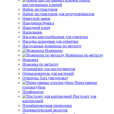
Набор
шестигранных ключей
Набор экстракторов
Набор экстракторов для шурупов/винтов
Навесной замок
Наждачная бумага
Накидной ключ
Напильник
Насадка крестообразная для отвертки
Насадка шлицевая для отвертки
Настольные ножницы по металлу
Ножницы
Ножницы по металлу
Ножовка
Ножовка по металлу
Огранайзер для инструментов
Опрыскиватель для растений
Отвертка Torx (звездочка)
Переставные
плоскогубцы
Перфоратор
Пистолет для
картриджей
Пломбировочная проволока
Пневматический молоток