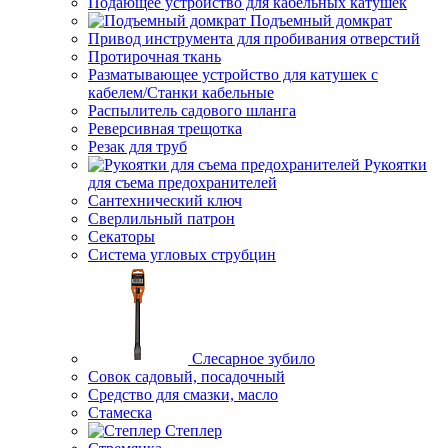
Подающее устройство для кабельных катушек
Подъемный домкрат
Привод инструмента для пробивания отверстий
Протирочная ткань
Разматывающее устройство для катушек с
кабелем/Станки кабельные
Распылитель садового шланга
Реверсивная трещотка
Резак для труб
Рукоятки
для съема предохранителей
Сантехнический ключ
Сверлильный патрон
Секаторы
Система угловых струбцин
Слесарное зубило
Совок садовый, посадочный
Средство для смазки, масло
Стамеска
Степлер