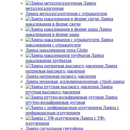
Лампа
металлогалогенная
Лампа металлогалогенная с отражателем
Лампа
накаливания в форме свечи
Лампа
накаливания в форме шара
Лампа
накаливания с отражателем
Лампа накаливания типа Globe
Лампа
накаливания трубчатая
Лампа
натриевая высокого давления
Лампа натриевая низкого давления
Лампа неоновая, иллюминационная, строб-лампа
Лампа
ртутная высокого давления
Лампа
ртутно-вольфрамовая дуговая
Лампа с
инфракрасным излучением
Лампа с УФ-
излучением
Лампа сигнальная светофора