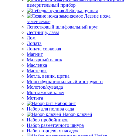
измерительный прибор
Лебедка ручная
Лезвие ножа
заменяемое
Лепестковый шлифовальный круг
Лестница, лазы
Лом
Лопата
Лопата совковая
Магнит
Малярный валик
Масленка
Мастерок
Метла, веник, щетка
Многофункциональный инструмент
Молоток/кувалда
Монтажный ключ
Мотыга
Набор бит
Набор для полива сада
Набор ключей
Набор пробойников
Набор разметочного шнура
Набор торцевых насадок