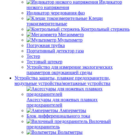
Индикатор
низкого напряжения
Индикатор чередования фаз
Клещи
токоизмерительные
Контрольный стержень
Мегаомметр
Мультиметр
Погружная трубка
Портативный детектор газа
Тестер
Тестовый штекер
Устройство для измерение экологических
параметров окружающей среды
Устройства защиты, плавкие предохранители,
модульные устройства/монтажные устройства
Аксессуары для ножевых плавких
предохранителей
Амперметры
Блок дифференциального тока
Вилочный
предохранитель
Вольтметры