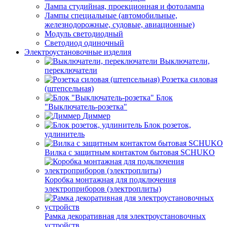
Лампа студийная, проекционная и фотолампа
Лампы специальные (автомобильные,
железнодорожные, судовые, авиационные)
Модуль светодиодный
Светодиод одиночный
Электроустановочные изделия
Выключатели,
переключатели
Розетка силовая
(штепсельная)
Блок
"Выключатель-розетка"
Диммер
Блок розеток,
удлинитель
Вилка с защитным контактом бытовая SCHUKO
Коробка монтажная для подключения
электроприборов (электроплиты)
Рамка декоративная для электроустановочных
устройств