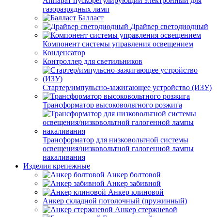
Аппарат пускорегулирующий электронный для
газоразрядных ламп
Балласт
Драйвер светодиодный
Компонент системы управления освещением
Конденсатор
Контроллер для светильников
Стартер/импульсно-зажигающее устройство (ИЗУ)
Трансформатор высоковольтного розжига
Трансформатор для низковольтной системы
освещения/низковольтной галогенной лампы
накаливания
Изделия крепежные
Анкер болтовой
Анкер забивной
Анкер клиновой
Анкер складной потолочный (пружинный)
Анкер стержневой