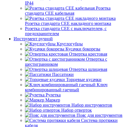
IP44
Розетка
стандарта СЕЕ кабельная
Розетка стандарта СЕЕ накладного монтажа
Розетка стандарта СЕЕ с выключателем, с
предохранителем
Инструмент ручной
Круглогубцы
Кусачки бокорезы
Отвертка крестовая
Отвертка с
шестигранником
Отвертка шлицевая
Пассатижи
Торцевые кусачки
Ключ
комбинированный гаечный
Рулетка
Маркер
Набор инструментов
Набор отверток
Пояс для инструментов
Система протяжки
кабеля