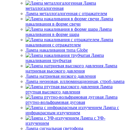
Лампа
металлогалогенная
Лампа металлогалогенная с отражателем
Лампа
накаливания в форме свечи
Лампа
накаливания в форме шара
Лампа
накаливания с отражателем
Лампа накаливания типа Globe
Лампа
накаливания трубчатая
Лампа
натриевая высокого давления
Лампа натриевая низкого давления
Лампа неоновая, иллюминационная, строб-лампа
Лампа
ртутная высокого давления
Лампа
ртутно-вольфрамовая дуговая
Лампа с
инфракрасным излучением
Лампа с УФ-
излучением
Лампа сигнальная светофора