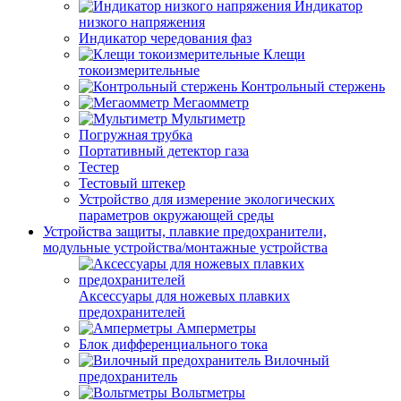
Индикатор
низкого напряжения
Индикатор чередования фаз
Клещи
токоизмерительные
Контрольный стержень
Мегаомметр
Мультиметр
Погружная трубка
Портативный детектор газа
Тестер
Тестовый штекер
Устройство для измерение экологических
параметров окружающей среды
Устройства защиты, плавкие предохранители,
модульные устройства/монтажные устройства
Аксессуары для ножевых плавких
предохранителей
Амперметры
Блок дифференциального тока
Вилочный
предохранитель
Вольтметры