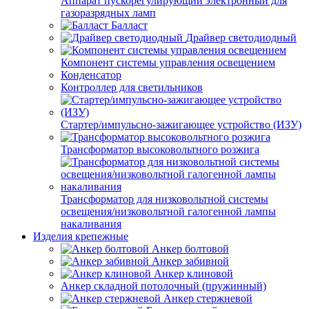
Аппарат пускорегулирующий электронный для
газоразрядных ламп
Балласт
Драйвер светодиодный
Компонент системы управления освещением
Конденсатор
Контроллер для светильников
Стартер/импульсно-зажигающее устройство (ИЗУ)
Трансформатор высоковольтного розжига
Трансформатор для низковольтной системы
освещения/низковольтной галогенной лампы
накаливания
Изделия крепежные
Анкер болтовой
Анкер забивной
Анкер клиновой
Анкер складной потолочный (пружинный)
Анкер стержневой