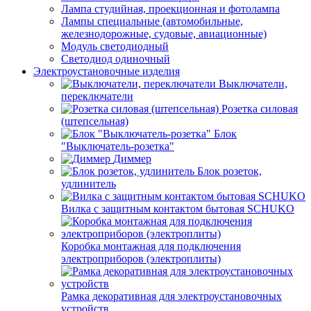
Лампа студийная, проекционная и фотолампа
Лампы специальные (автомобильные,
железнодорожные, судовые, авиационные)
Модуль светодиодный
Светодиод одиночный
Электроустановочные изделия
Выключатели,
переключатели
Розетка силовая
(штепсельная)
Блок
"Выключатель-розетка"
Диммер
Блок розеток,
удлинитель
Вилка с защитным контактом бытовая SCHUKO
Коробка монтажная для подключения
электроприборов (электроплиты)
Рамка декоративная для электроустановочных
устройств