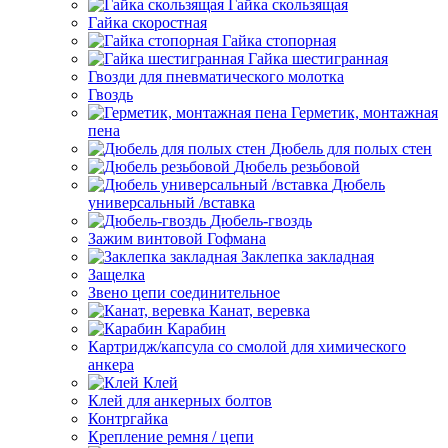
Гайка скользящая
Гайка скоростная
Гайка стопорная
Гайка шестигранная
Гвозди для пневматического молотка
Гвоздь
Герметик, монтажная
пена
Дюбель для полых стен
Дюбель резьбовой
Дюбель
универсальный /вставка
Дюбель-гвоздь
Зажим винтовой Гофмана
Заклепка закладная
Защелка
Звено цепи соединительное
Канат, веревка
Карабин
Картридж/капсула со смолой для химического
анкера
Клей
Клей для анкерных болтов
Контргайка
Крепление ремня / цепи