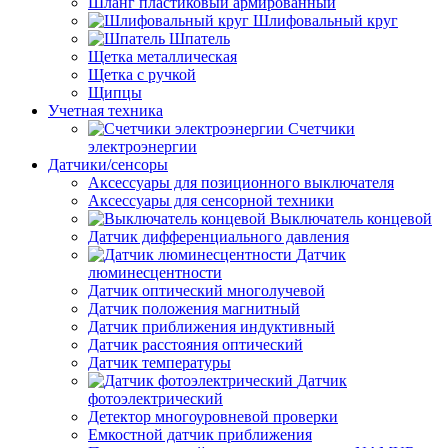
Шланг пластиковый армированный
Шлифовальный круг
Шпатель
Щетка металлическая
Щетка с ручкой
Щипцы
Учетная техника
Счетчики
электроэнергии
Датчики/сенсоры
Аксессуары для позиционного выключателя
Аксессуары для сенсорной техники
Выключатель концевой
Датчик дифференциального давления
Датчик
люминесцентности
Датчик оптический многолучевой
Датчик положения магнитный
Датчик приближения индуктивный
Датчик расстояния оптический
Датчик температуры
Датчик
фотоэлектрический
Детектор многоуровневой проверки
Емкостной датчик приближения