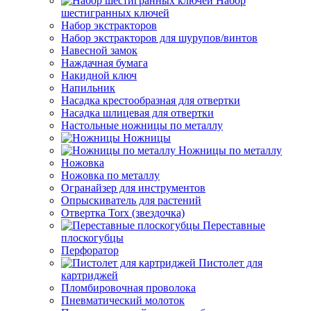
Набор
шестигранных ключей
Набор экстракторов
Набор экстракторов для шурупов/винтов
Навесной замок
Наждачная бумага
Накидной ключ
Напильник
Насадка крестообразная для отвертки
Насадка шлицевая для отвертки
Настольные ножницы по металлу
Ножницы
Ножницы по металлу
Ножовка
Ножовка по металлу
Огранайзер для инструментов
Опрыскиватель для растений
Отвертка Torx (звездочка)
Переставные
плоскогубцы
Перфоратор
Пистолет для
картриджей
Пломбировочная проволока
Пневматический молоток