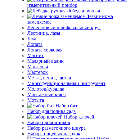
измерительный прибор
Лебедка ручная
Лезвие ножа
заменяемое
Лепестковый шлифовальный круг
Лестница, лазы
Лом
Лопата
Лопата совковая
Магнит
Малярный валик
Масленка
Мастерок
Метла, веник, щетка
Многофункциональный инструмент
Молоток/кувалда
Монтажный ключ
Мотыга
Набор бит
Набор для полива сада
Набор ключей
Набор пробойников
Набор разметочного шнура
Набор торцевых насадок