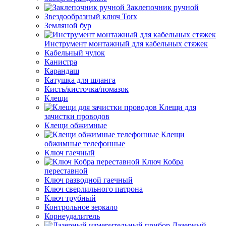
Заклепочник ручной
Звездообразный ключ Torx
Земляной бур
Инструмент монтажный для кабельных стяжек
Кабельный чулок
Канистра
Карандаш
Катушка для шланга
Кисть/кисточка/помазок
Клещи
Клещи для
зачистки проводов
Клещи обжимные
Клещи
обжимные телефонные
Ключ гаечный
Ключ Кобра
переставной
Ключ разводной гаечный
Ключ сверлильного патрона
Ключ трубный
Контрольное зеркало
Корнеудалитель
Лазерный