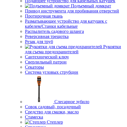
Подающее устройство для кабельных катушек
Подъемный домкрат
Привод инструмента для пробивания отверстий
Протирочная ткань
Разматывающее устройство для катушек с
кабелем/Станки кабельные
Распылитель садового шланга
Реверсивная трещотка
Резак для труб
Рукоятки
для съема предохранителей
Сантехнический ключ
Сверлильный патрон
Секаторы
Система угловых струбцин
Слесарное зубило
Совок садовый, посадочный
Средство для смазки, масло
Стамеска
Степлер