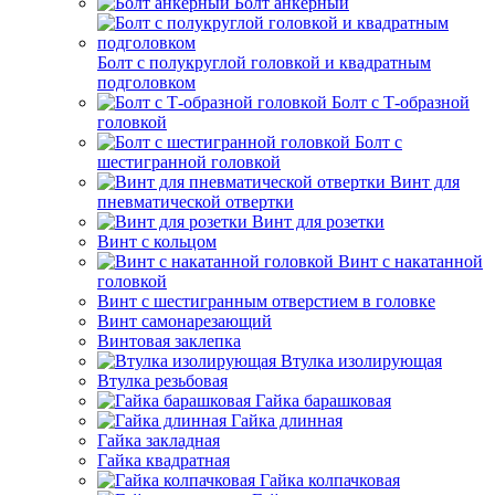
Болт анкерный
Болт с полукруглой головкой и квадратным
подголовком
Болт с Т-образной
головкой
Болт с
шестигранной головкой
Винт для
пневматической отвертки
Винт для розетки
Винт с кольцом
Винт с накатанной
головкой
Винт с шестигранным отверстием в головке
Винт самонарезающий
Винтовая заклепка
Втулка изолирующая
Втулка резьбовая
Гайка барашковая
Гайка длинная
Гайка закладная
Гайка квадратная
Гайка колпачковая