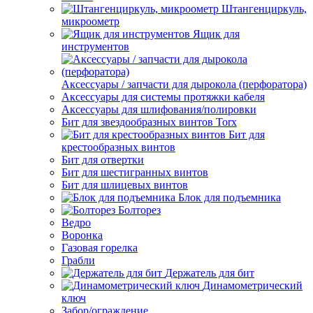
Штангенциркуль,
микроометр
Ящик для
инструментов
Аксессуары / запчасти для дырокола (перфоратора)
Аксессуары для системы протяжки кабеля
Аксессуары для шлифования/полировки
Бит для звездообразных винтов Torx
Бит для
крестообразных винтов
Бит для отвертки
Бит для шестигранных винтов
Бит для шлицевых винтов
Блок для подъемника
Болторез
Ведро
Воронка
Газовая горелка
Грабли
Держатель для бит
Динамометрический
ключ
Забор/ограждение