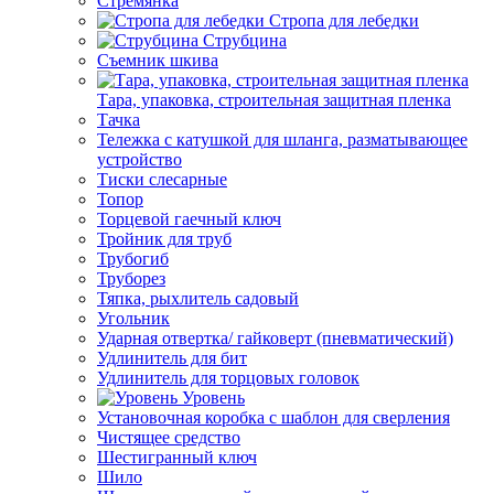
Стремянка
Стропа для лебедки
Струбцина
Съемник шкива
Тара, упаковка, строительная защитная пленка
Тачка
Тележка с катушкой для шланга, разматывающее
устройство
Тиски слесарные
Топор
Торцевой гаечный ключ
Тройник для труб
Трубогиб
Труборез
Тяпка, рыхлитель садовый
Угольник
Ударная отвертка/ гайковерт (пневматический)
Удлинитель для бит
Удлинитель для торцовых головок
Уровень
Установочная коробка с шаблон для сверления
Чистящее средство
Шестигранный ключ
Шило