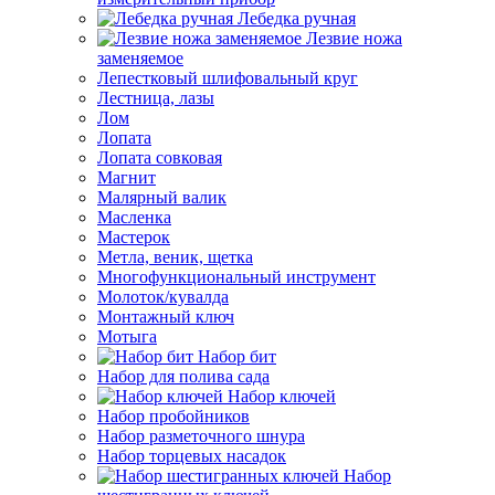
Лебедка ручная
Лезвие ножа
заменяемое
Лепестковый шлифовальный круг
Лестница, лазы
Лом
Лопата
Лопата совковая
Магнит
Малярный валик
Масленка
Мастерок
Метла, веник, щетка
Многофункциональный инструмент
Молоток/кувалда
Монтажный ключ
Мотыга
Набор бит
Набор для полива сада
Набор ключей
Набор пробойников
Набор разметочного шнура
Набор торцевых насадок
Набор