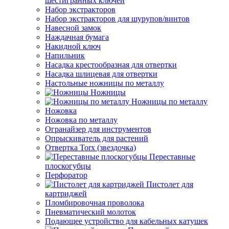
шестигранных ключей
Набор экстракторов
Набор экстракторов для шурупов/винтов
Навесной замок
Наждачная бумага
Накидной ключ
Напильник
Насадка крестообразная для отвертки
Насадка шлицевая для отвертки
Настольные ножницы по металлу
Ножницы
Ножницы по металлу
Ножовка
Ножовка по металлу
Огранайзер для инструментов
Опрыскиватель для растений
Отвертка Torx (звездочка)
Переставные
плоскогубцы
Перфоратор
Пистолет для
картриджей
Пломбировочная проволока
Пневматический молоток
Подающее устройство для кабельных катушек