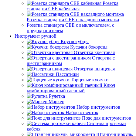
Розетка
стандарта СЕЕ кабельная
Розетка стандарта СЕЕ накладного монтажа
Розетка стандарта СЕЕ с выключателем, с
предохранителем
Инструмент ручной
Круглогубцы
Кусачки бокорезы
Отвертка крестовая
Отвертка с
шестигранником
Отвертка шлицевая
Пассатижи
Торцевые кусачки
Ключ
комбинированный гаечный
Рулетка
Маркер
Набор инструментов
Набор отверток
Пояс для инструментов
Система протяжки
кабеля
Штангенциркуль,