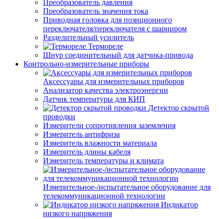
Преобразователь давления
Преобразователь значения тока
Приводная головка для позиционного
переключателя/переключателя с шарниром
Разделительный усилитель
Термореле
Шнур соединительный для датчика-привода
Контрольно-измерительные приборы
Аксессуары для измерительных приборов
Анализатор качества электроэнергии
Датчик температуры для КИП
Детектор скрытой
проводки
Измерители сопротивления заземления
Измеритель антифриза
Измеритель влажности материала
Измеритель длины кабеля
Измеритель температуры и климата
Измерительное-/испытательное оборудование для
телекоммуникационной технологии
Индикатор
низкого напряжения