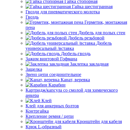
Гайка стопорная
Гайка шестигранная
Гвозди для пневматического молотка
Гвоздь
Герметик, монтажная
пена
Дюбель для полых стен
Дюбель резьбовой
Дюбель
универсальный /вставка
Дюбель-гвоздь
Зажим винтовой Гофмана
Заклепка закладная
Защелка
Звено цепи соединительное
Канат, веревка
Карабин
Картридж/капсула со смолой для химического
анкера
Клей
Клей для анкерных болтов
Контргайка
Крепление ремня / цепи
Кронштейн для кабеля
Крюк L-образный