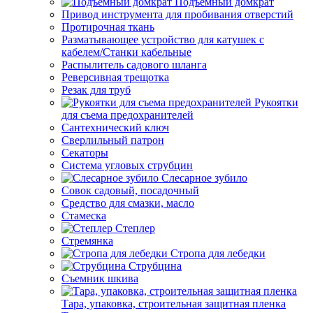
Подъемный домкрат
Привод инструмента для пробивания отверстий
Протирочная ткань
Разматывающее устройство для катушек с
кабелем/Станки кабельные
Распылитель садового шланга
Реверсивная трещотка
Резак для труб
Рукоятки
для съема предохранителей
Сантехнический ключ
Сверлильный патрон
Секаторы
Система угловых струбцин
Слесарное зубило
Совок садовый, посадочный
Средство для смазки, масло
Стамеска
Степлер
Стремянка
Стропа для лебедки
Струбцина
Съемник шкива
Тара, упаковка, строительная защитная пленка