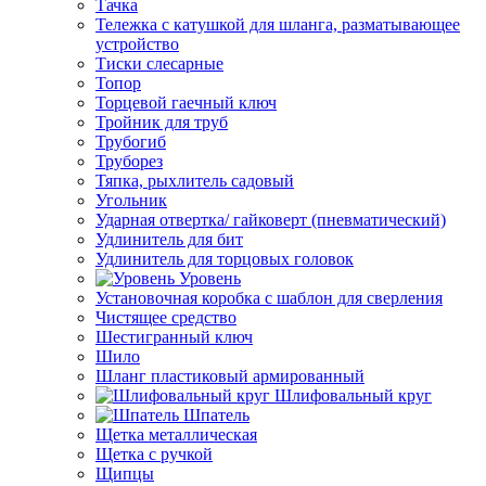
Тачка
Тележка с катушкой для шланга, разматывающее
устройство
Тиски слесарные
Топор
Торцевой гаечный ключ
Тройник для труб
Трубогиб
Труборез
Тяпка, рыхлитель садовый
Угольник
Ударная отвертка/ гайковерт (пневматический)
Удлинитель для бит
Удлинитель для торцовых головок
Уровень
Установочная коробка с шаблон для сверления
Чистящее средство
Шестигранный ключ
Шило
Шланг пластиковый армированный
Шлифовальный круг
Шпатель
Щетка металлическая
Щетка с ручкой
Щипцы