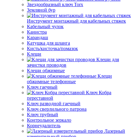
Звездообразный ключ Torx
Земляной бур
Инструмент монтажный для кабельных стяжек
Кабельный чулок
Канистра
Карандаш
Катушка для шланга
Кисть/кисточка/помазок
Клещи
Клещи для
зачистки проводов
Клещи обжимные
Клещи
обжимные телефонные
Ключ гаечный
Ключ Кобра
переставной
Ключ разводной гаечный
Ключ сверлильного патрона
Ключ трубный
Контрольное зеркало
Корнеудалитель
Лазерный
измерительный прибор