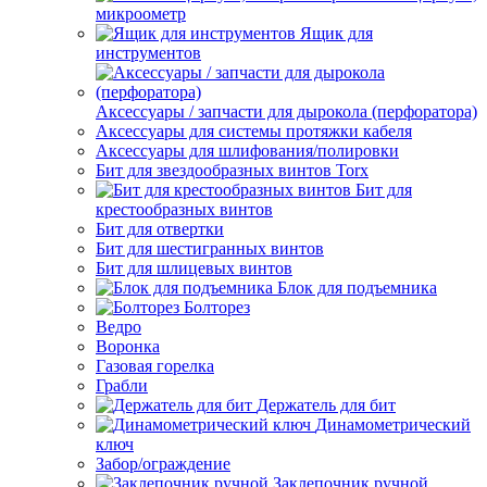
микроометр
Ящик для
инструментов
Аксессуары / запчасти для дырокола (перфоратора)
Аксессуары для системы протяжки кабеля
Аксессуары для шлифования/полировки
Бит для звездообразных винтов Torx
Бит для
крестообразных винтов
Бит для отвертки
Бит для шестигранных винтов
Бит для шлицевых винтов
Блок для подъемника
Болторез
Ведро
Воронка
Газовая горелка
Грабли
Держатель для бит
Динамометрический
ключ
Забор/ограждение
Заклепочник ручной