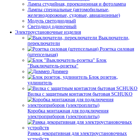
Лампа студийная, проекционная и фотолампа
Лампы специальные (автомобильные,
железнодорожные, судовые, авиационные)
Модуль светодиодный
Светодиод одиночный
Электроустановочные изделия
Выключатели,
переключатели
Розетка силовая
(штепсельная)
Блок
"Выключатель-розетка"
Диммер
Блок розеток,
удлинитель
Вилка с защитным контактом бытовая SCHUKO
Коробка монтажная для подключения
электроприборов (электроплиты)
Рамка декоративная для электроустановочных
устройств