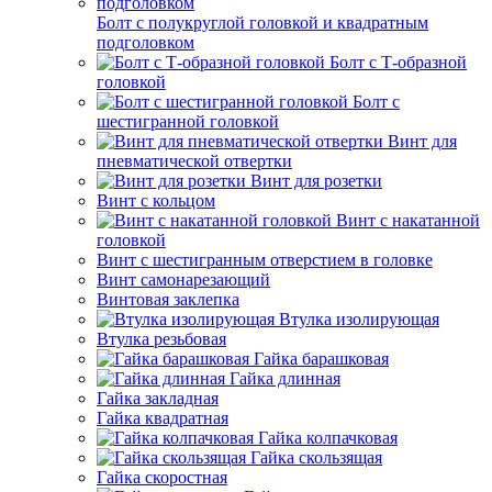
Болт с полукруглой головкой и квадратным
подголовком
Болт с Т-образной
головкой
Болт с
шестигранной головкой
Винт для
пневматической отвертки
Винт для розетки
Винт с кольцом
Винт с накатанной
головкой
Винт с шестигранным отверстием в головке
Винт самонарезающий
Винтовая заклепка
Втулка изолирующая
Втулка резьбовая
Гайка барашковая
Гайка длинная
Гайка закладная
Гайка квадратная
Гайка колпачковая
Гайка скользящая
Гайка скоростная