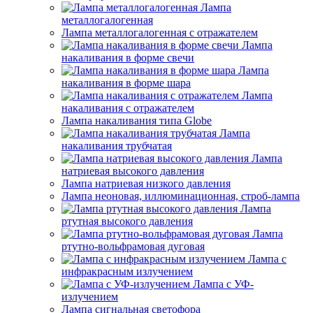
Лампа
металлогалогенная
Лампа металлогалогенная с отражателем
Лампа
накаливания в форме свечи
Лампа
накаливания в форме шара
Лампа
накаливания с отражателем
Лампа накаливания типа Globe
Лампа
накаливания трубчатая
Лампа
натриевая высокого давления
Лампа натриевая низкого давления
Лампа неоновая, иллюминационная, строб-лампа
Лампа
ртутная высокого давления
Лампа
ртутно-вольфрамовая дуговая
Лампа с
инфракрасным излучением
Лампа с УФ-
излучением
Лампа сигнальная светофора