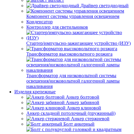
Балласт
Драйвер светодиодный
Компонент системы управления освещением
Конденсатор
Контроллер для светильников
Стартер/импульсно-зажигающее устройство (ИЗУ)
Трансформатор высоковольтного розжига
Трансформатор для низковольтной системы
освещения/низковольтной галогенной лампы
накаливания
Изделия крепежные
Анкер болтовой
Анкер забивной
Анкер клиновой
Анкер складной потолочный (пружинный)
Анкер стержневой
Болт анкерный