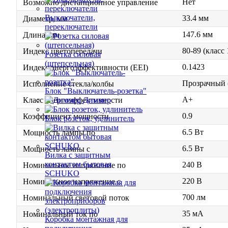
Нет
Возможно дистанционное управление
Выключатели,
33.4 мм
Диаметр, мм
переключатели
147.6 мм
Длина, мм
80-89 (класс
Индекс цветопередачи
Розетка силовая
(штепсельная)
0.1423
Индекс энергоэффективности (EEI)
Прозрачный (
Исполнение стекла/колбы
Блок "Выключатель-розетка"
A+
Диммер
Класс энергоэффективности
0.9
Коэффициент мощности
Блок розеток, удлинитель
6.5 Вт
Мощность лампы по
6.5 Вт
Мощность лампы с
Вилка с защитным
контактом бытовая
240 В
Номинальное напряжение по
SCHUKO
220 В
Номинальное напряжение с
700 лм
Номинальный световой поток
35 мА
Номинальный ток по
Коробка монтажная для