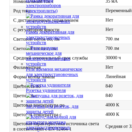
подключения
35 мА
Номинальный ток с
электроприборов
Переменный 
(электроплиты)
Род тока
Нет
С дистанционным управлением
Нет
С регулятором яркости
Рамка декоративная для
электроустановочных
700 лм
Световой поток по, лм
устройств
700 лм
Световой поток с, лм
30000 ч
Средний номинальный срок службы
Нет
Филаментная
Реле времени механическое
для электроустановочных
Линейная
Форма колбы лампы
устройств
840
Цветность по
Розетка удлинителя
840
Цветность с
4000 К
Цветовая температура по
Заглушка для розеток, для
защиты детей
4000 К
Цветовая температура с
Цветовая характеристика источника света
Средняя от 3
в соответствии с EN 12464-1