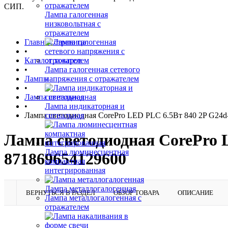
СИП.
Лампа галогенная
низковольтная с
отражателем
Главная страница
•
Каталог товаров
•
Лампа галогенная сетевого
Лампы
напряжения с отражателем
•
Лампа светодиодная
•
Лампа индикаторная и
Лампа светодиодная CorePro LED PLC 6.5Вт 840 2P G24d-
сигнальная
Лампа светодиодная CorePro L
Лампа люминесцентная
871869654129600
компактная
интегрированная
Лампа металлогалогенная
ВЕРНУТЬСЯ В РАЗДЕЛ
ОБЗОР ТОВАРА
ОПИСАНИЕ
Лампа металлогалогенная с
отражателем