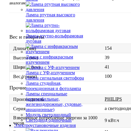
аналогами.
Лампа ртутная высокого
давления
Лампа ртутно-вольфрамовая
Вес и габариты
дуговая
154
Длина (мм)
Лампа с инфракрасным
39
Высота (мм)
излучением
41
Ширина (мм)
Лампа с УФ-излучением
100
Вес (грамм)
Лампа сигнальная светофора
Лампа студийная,
Прочие
проекционная и фотолампа
Лампы специальные
PHILIPS
(автомобильные,
Производитель
железнодорожные, судовые,
a светодиод
Серия
авиационные)
Модуль светодиодный
Взвешенное потребление энергии за 1000
Светодиод одиночный
9 кВт.ч
часов
Электроустановочные изделия