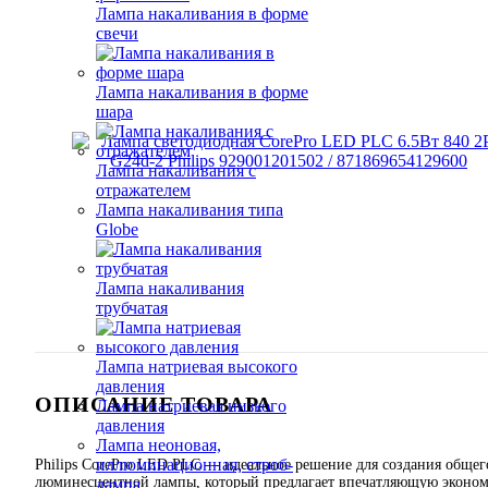
Лампа накаливания в форме
свечи
Лампа накаливания в форме
шара
Лампа накаливания с
отражателем
Лампа накаливания типа
Globe
Лампа накаливания
трубчатая
Лампа натриевая высокого
давления
ОПИСАНИЕ ТОВАРА
Лампа натриевая низкого
давления
Лампа неоновая,
иллюминационная, строб-
Philips CorePro LED PLС — идеальное решение для создания общег
люминесцентной лампы, который предлагает впечатляющую эконом
лампа