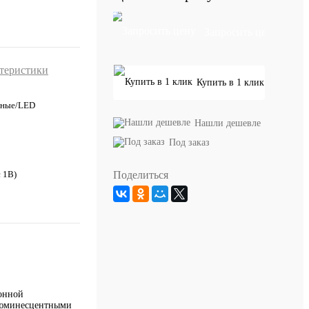
Запросить цену
ктеристики
Купить в 1 клик
дные/LED
Нашли дешевле
Под заказ
Поделиться
с 1В)
ионной
 люминесцентными