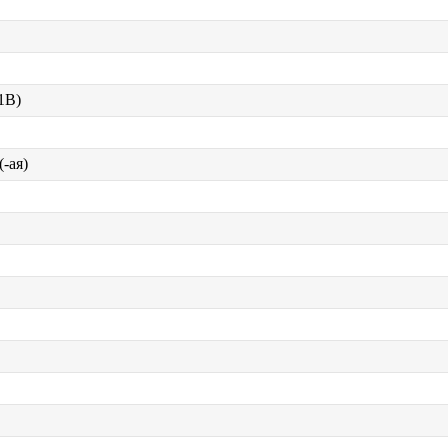
 1В)
-ая)