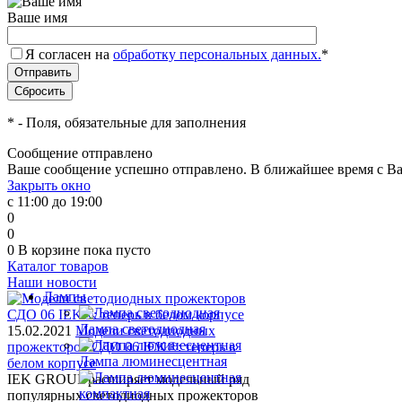
Ваше имя
Я согласен на
обработку персональных данных.
*
*
- Поля, обязательные для заполнения
Сообщение отправлено
Ваше сообщение успешно отправлено. В ближайшее время с Ва
Закрыть окно
с 11:00 до 19:00
0
0
0
В корзине
пока пусто
Каталог товаров
Наши новости
Лампы
Лампа светодиодная
15.02.2021
Модели светодиодных
прожекторов СДО 06 IEK®: теперь в
Лампа люминесцентная
белом корпусе
IEK GROUP расширяет модельный ряд
популярных светодиодных прожекторов