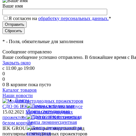
Ваше имя
Я согласен на
обработку персональных данных.
*
*
- Поля, обязательные для заполнения
Сообщение отправлено
Ваше сообщение успешно отправлено. В ближайшее время с Ва
Закрыть окно
с 11:00 до 19:00
0
0
0
В корзине
пока пусто
Каталог товаров
Наши новости
Лампы
Лампа светодиодная
15.02.2021
Модели светодиодных
прожекторов СДО 06 IEK®: теперь в
Лампа люминесцентная
белом корпусе
IEK GROUP расширяет модельный ряд
популярных светодиодных прожекторов