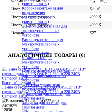
Грушевидна
Форма колбы лампы
Коробка монтажная для
Белый
Цвет
подключения
4000 К
Цветовая температура по
электроприборов
(электроплиты)
4000 К
Цветовая температура с
E27
Цоколь
Рамка декоративная для
электроустановочных
устройств
АНАЛОГИЧНЫЕ ТОВАРЫ (6)
Реле времени механическое
для электроустановочных
устройств
Быстрый просмотр
Лампа светодиодная LED11-A60/845/E27 11Вт
Розетка удлинителя
грушевидная 4500К бел. E27 880лм 220-240В
Camelion 12036
В наличии (222 шт.)
Заглушка для розеток, для
Артикул
защиты детей
12036