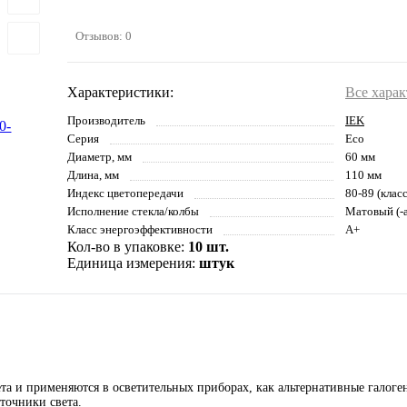
Отзывов: 0
Характеристики:
Все хара
Производитель
IEK
Серия
Eco
Диаметр, мм
60 мм
Длина, мм
110 мм
Индекс цветопередачи
80-89 (клас
Исполнение стекла/колбы
Матовый (-а
Класс энергоэффективности
A+
Кол-во в упаковке:
10 шт.
Единица измерения:
штук
а и применяются в осветительных приборах, как альтернативные галог
точники света.