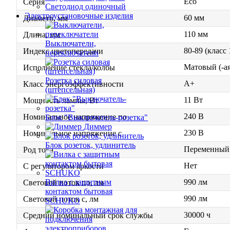
Eco
Серия
Светодиод одиночный
Электроустановочные изделия
60 мм
Диаметр, мм
110 мм
Длина, мм
Выключатели,
80-89 (класс
Индекс цветопередачи
переключатели
Матовый (-ая
Исполнение стекла/колбы
Розетка силовая
A+
Класс энергоэффективности
(штепсельная)
11 Вт
Мощность лампы, Вт
240 В
Номинальное напряжение по
Блок "Выключатель-розетка"
Диммер
230 В
Номинальное напряжение с
Блок розеток, удлинитель
Переменный 
Род тока
Нет
С регулятором яркости
990 лм
Вилка с защитным
Световой поток по, лм
контактом бытовая
990 лм
Световой поток с, лм
SCHUKO
30000 ч
Средний номинальный срок службы