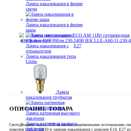
Лампа накаливания в форме
свечи
Лампа накаливания в форме
шара
Лампа накаливания с
отражателем
Лампа накаливания типа
Globe
Лампа
накаливания трубчатая
ОПИСАНИЕ ТОВАРА
Лампа натриевая высокого
давления
Лампа натриевая низкого
Светодиодные лампы IEK являются современными источниками свет
давления
цоколем GU5.3, GU10 и лампам накаливания с цоколем Е14, Е27 ис