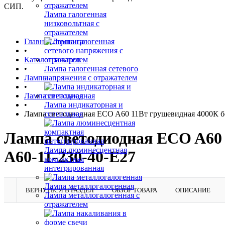
СИП.
Лампа галогенная
низковольтная с
отражателем
Главная страница
•
Каталог товаров
•
Лампа галогенная сетевого
Лампы
напряжения с отражателем
•
Лампа светодиодная
•
Лампа индикаторная и
Лампа светодиодная ECO A60 11Вт грушевидная 4000К бе
сигнальная
Лампа светодиодная ECO A60 
Лампа люминесцентная
A60-11-230-40-E27
компактная
интегрированная
Лампа металлогалогенная
ВЕРНУТЬСЯ В РАЗДЕЛ
ОБЗОР ТОВАРА
ОПИСАНИЕ
Лампа металлогалогенная с
отражателем