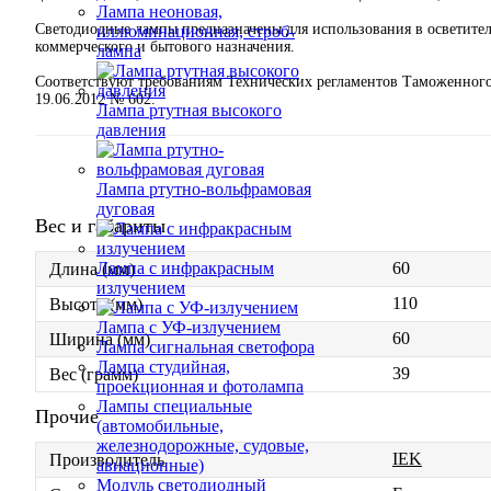
Лампа неоновая,
Светодиодные лампы предназначены для использования в осветите
иллюминационная, строб-
коммерческого и бытового назначения.
лампа
Соответствуют требованиям Технических регламентов Таможенного
19.06.2012 № 602.
Лампа ртутная высокого
давления
Лампа ртутно-вольфрамовая
дуговая
Вес и габариты
60
Лампа с инфракрасным
Длина (мм)
излучением
110
Высота (мм)
Лампа с УФ-излучением
60
Ширина (мм)
Лампа сигнальная светофора
Лампа студийная,
39
Вес (грамм)
проекционная и фотолампа
Лампы специальные
Прочие
(автомобильные,
железнодорожные, судовые,
IEK
Производитель
авиационные)
Модуль светодиодный