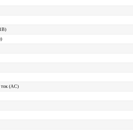
 1В)
)
ток (AC)