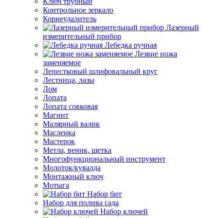
Ключ трубный
Контрольное зеркало
Корнеудалитель
Лазерный
измерительный прибор
Лебедка ручная
Лезвие ножа
заменяемое
Лепестковый шлифовальный круг
Лестница, лазы
Лом
Лопата
Лопата совковая
Магнит
Малярный валик
Масленка
Мастерок
Метла, веник, щетка
Многофункциональный инструмент
Молоток/кувалда
Монтажный ключ
Мотыга
Набор бит
Набор для полива сада
Набор ключей