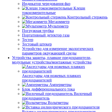
Индикатор чередования фаз
Клещи
токоизмерительные
Контрольный стержень
Мегаомметр
Мультиметр
Погружная трубка
Портативный детектор газа
Тестер
Тестовый штекер
Устройство для измерение экологических
параметров окружающей среды
Устройства защиты, плавкие предохранители,
модульные устройства/монтажные устройства
Аксессуары для ножевых плавких
предохранителей
Амперметры
Блок дифференциального тока
Вилочный
предохранитель
Вольтметры
Вставка цилиндрического предохранителя