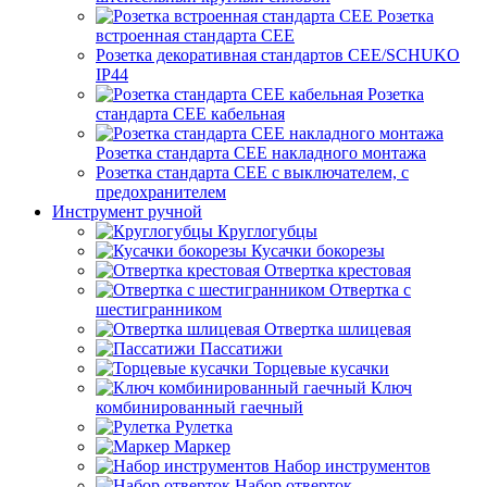
Розетка
встроенная стандарта CEE
Розетка декоративная стандартов CEE/SCHUKO
IP44
Розетка
стандарта СЕЕ кабельная
Розетка стандарта СЕЕ накладного монтажа
Розетка стандарта СЕЕ с выключателем, с
предохранителем
Инструмент ручной
Круглогубцы
Кусачки бокорезы
Отвертка крестовая
Отвертка с
шестигранником
Отвертка шлицевая
Пассатижи
Торцевые кусачки
Ключ
комбинированный гаечный
Рулетка
Маркер
Набор инструментов
Набор отверток