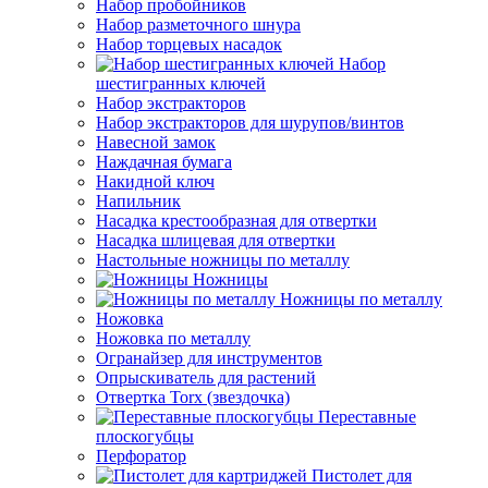
Набор пробойников
Набор разметочного шнура
Набор торцевых насадок
Набор
шестигранных ключей
Набор экстракторов
Набор экстракторов для шурупов/винтов
Навесной замок
Наждачная бумага
Накидной ключ
Напильник
Насадка крестообразная для отвертки
Насадка шлицевая для отвертки
Настольные ножницы по металлу
Ножницы
Ножницы по металлу
Ножовка
Ножовка по металлу
Огранайзер для инструментов
Опрыскиватель для растений
Отвертка Torx (звездочка)
Переставные
плоскогубцы
Перфоратор
Пистолет для