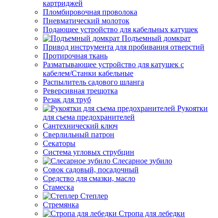
картриджей
Пломбировочная проволока
Пневматический молоток
Подающее устройство для кабельных катушек
Подъемный домкрат
Привод инструмента для пробивания отверстий
Протирочная ткань
Разматывающее устройство для катушек с
кабелем/Станки кабельные
Распылитель садового шланга
Реверсивная трещотка
Резак для труб
Рукоятки
для съема предохранителей
Сантехнический ключ
Сверлильный патрон
Секаторы
Система угловых струбцин
Слесарное зубило
Совок садовый, посадочный
Средство для смазки, масло
Стамеска
Степлер
Стремянка
Стропа для лебедки