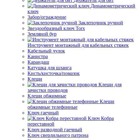
Держатель для бит
Динамометрический
ключ
Забор/ограждение
Заклепочник ручной
Звездообразный ключ Torx
Земляной бур
Инструмент монтажный для кабельных стяжек
Кабельный чулок
Канистра
Карандаш
Катушка для шланга
Кисть/кисточка/помазок
Клещи
Клещи для
зачистки проводов
Клещи обжимные
Клещи
обжимные телефонные
Ключ гаечный
Ключ Кобра
переставной
Ключ разводной гаечный
Ключ сверлильного патрона