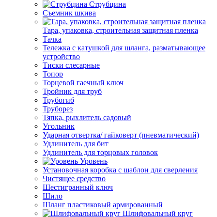
Струбцина
Съемник шкива
Тара, упаковка, строительная защитная пленка
Тачка
Тележка с катушкой для шланга, разматывающее
устройство
Тиски слесарные
Топор
Торцевой гаечный ключ
Тройник для труб
Трубогиб
Труборез
Тяпка, рыхлитель садовый
Угольник
Ударная отвертка/ гайковерт (пневматический)
Удлинитель для бит
Удлинитель для торцовых головок
Уровень
Установочная коробка с шаблон для сверления
Чистящее средство
Шестигранный ключ
Шило
Шланг пластиковый армированный
Шлифовальный круг