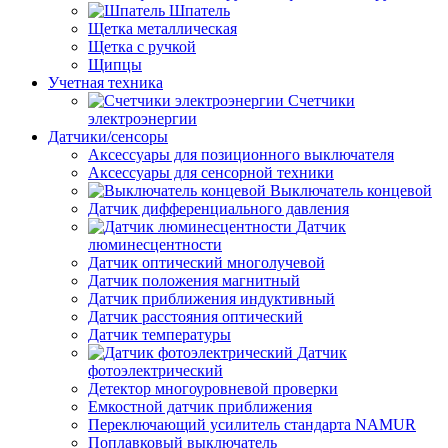
Шпатель
Щетка металлическая
Щетка с ручкой
Щипцы
Учетная техника
Счетчики
электроэнергии
Датчики/сенсоры
Аксессуары для позиционного выключателя
Аксессуары для сенсорной техники
Выключатель концевой
Датчик дифференциального давления
Датчик
люминесцентности
Датчик оптический многолучевой
Датчик положения магнитный
Датчик приближения индуктивный
Датчик расстояния оптический
Датчик температуры
Датчик
фотоэлектрический
Детектор многоуровневой проверки
Емкостной датчик приближения
Переключающий усилитель стандарта NAMUR
Поплавковый выключатель