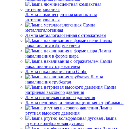
Лампа люминесцентная компактная
интегрированная
Лампа
металлогалогенная
Лампа металлогалогенная с отражателем
Лампа
накаливания в форме свечи
Лампа
накаливания в форме шара
Лампа
накаливания с отражателем
Лампа накаливания типа Globe
Лампа
накаливания трубчатая
Лампа
натриевая высокого давления
Лампа натриевая низкого давления
Лампа неоновая, иллюминационная, строб-лампа
Лампа
ртутная высокого давления
Лампа
ртутно-вольфрамовая дуговая
Лампа с