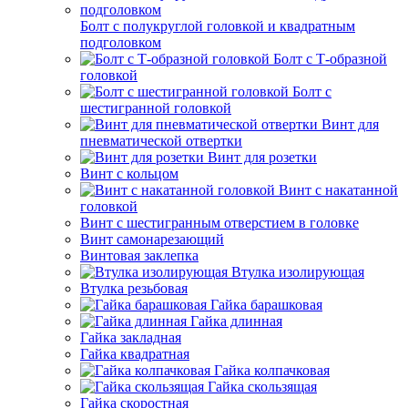
Болт с полукруглой головкой и квадратным
подголовком
Болт с Т-образной
головкой
Болт с
шестигранной головкой
Винт для
пневматической отвертки
Винт для розетки
Винт с кольцом
Винт с накатанной
головкой
Винт с шестигранным отверстием в головке
Винт самонарезающий
Винтовая заклепка
Втулка изолирующая
Втулка резьбовая
Гайка барашковая
Гайка длинная
Гайка закладная
Гайка квадратная
Гайка колпачковая
Гайка скользящая
Гайка скоростная