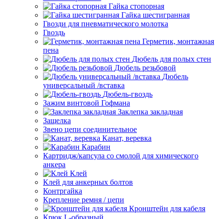
Гайка стопорная
Гайка шестигранная
Гвозди для пневматического молотка
Гвоздь
Герметик, монтажная
пена
Дюбель для полых стен
Дюбель резьбовой
Дюбель
универсальный /вставка
Дюбель-гвоздь
Зажим винтовой Гофмана
Заклепка закладная
Защелка
Звено цепи соединительное
Канат, веревка
Карабин
Картридж/капсула со смолой для химического
анкера
Клей
Клей для анкерных болтов
Контргайка
Крепление ремня / цепи
Кронштейн для кабеля
Крюк L-образный