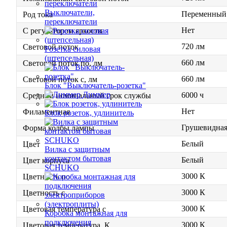
Выключатели,
Переменный 
Род тока
переключатели
Нет
С регулятором яркости
720 лм
Световой поток
Розетка силовая
(штепсельная)
660 лм
Световой поток по, лм
660 лм
Световой поток с, лм
Блок "Выключатель-розетка"
Диммер
6000 ч
Средний номинальный срок службы
Нет
Филаментная
Блок розеток, удлинитель
Грушевидна
Форма колбы лампы
Белый
Цвет
Вилка с защитным
контактом бытовая
Белый
Цвет корпуса
SCHUKO
3000 К
Цветность по
3000 К
Цветность с
3000 К
Цветовая температура с
Коробка монтажная для
подключения
3000 К
Цветовая температура, К