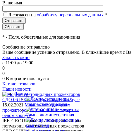
Ваше имя
Я согласен на
обработку персональных данных.
*
*
- Поля, обязательные для заполнения
Сообщение отправлено
Ваше сообщение успешно отправлено. В ближайшее время с Ва
Закрыть окно
с 11:00 до 19:00
0
0
0
В корзине
пока пусто
Каталог товаров
Наши новости
Лампы
Лампа светодиодная
15.02.2021
Модели светодиодных
прожекторов СДО 06 IEK®: теперь в
Лампа люминесцентная
белом корпусе
IEK GROUP расширяет модельный ряд
популярных светодиодных прожекторов