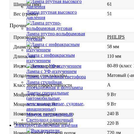
61
Ширина (мм)
Лампа ртутная высокого
51
Вес (грамм)
давления
Прочие
Лампа ртутно-вольфрамовая
PHILIPS
Производитель
дуговая
58 мм
Диаметр, мм
Лампа с инфракрасным
110 мм
Длина, мм
излучением
80-89 (класс
Индекс цветопередачи
Лампа с УФ-излучением
Матовый (-ая
Исполнение стекла/колбы
Лампа сигнальная светофора
Лампа студийная,
A
Класс энергоэффективности
проекционная и фотолампа
Лампы специальные
9 Вт
Мощность лампы с
(автомобильные,
железнодорожные, судовые,
9 Вт
Мощность лампы, Вт
авиационные)
240 В
Номинальное напряжение по
Модуль светодиодный
Светодиод одиночный
220 В
Номинальное напряжение с
Электроустановочные изделия
720 лм
Номинальный световой поток