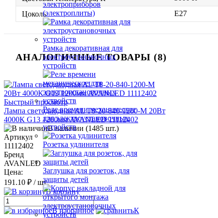
электроприборов
(электроплиты)
E27
Цоколь
Рамка декоративная для
АНАЛОГИЧНЫЕ ТОВАРЫ (8)
электроустановочных
устройств
Быстрый просмотр
Реле времени механическое
Лампа светодиодная AL Т8-20-840-1200-М 20Вт
для электроустановочных
4000К G13 1200мм AVANLED 11112402
устройств
В наличии (1485 шт.)
Артикул
Розетка удлинителя
11112402
Бренд
AVANLED
Заглушка для розеток, для
Цена:
защиты детей
191.10 ₽
/ шт.
В корзину
В избранное
К