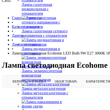
СИП.
Лампа галогенная
низковольтная с
отражателем
Главная страница
•
Каталог товаров
•
Лампа галогенная сетевого
Лампы
напряжения с отражателем
•
Лампа светодиодная
•
Лампа индикаторная и
Лампа светодиодная Ecohome LED Bulb 9W E27 3000К 1PF
сигнальная
Лампа светодиодная Ecohome 
Лампа люминесцентная
компактная
интегрированная
ВЕРНУТЬСЯ В РАЗДЕЛ
ОБЗОР ТОВАРА
ХАРАКТЕРИСТ
Лампа металлогалогенная
Лампа металлогалогенная с
отражателем