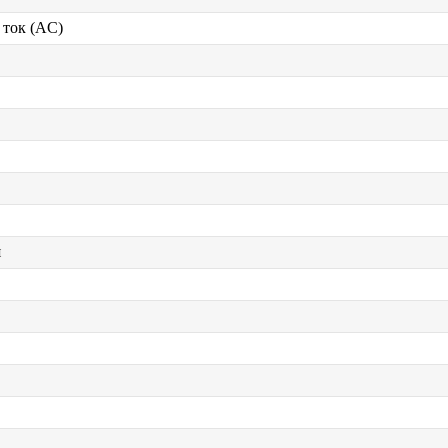
ток (AC)
я