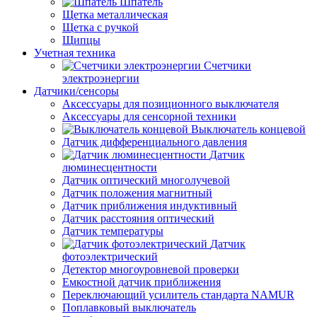
Шпатель
Щетка металлическая
Щетка с ручкой
Щипцы
Учетная техника
Счетчики
электроэнергии
Датчики/сенсоры
Аксессуары для позиционного выключателя
Аксессуары для сенсорной техники
Выключатель концевой
Датчик дифференциального давления
Датчик
люминесцентности
Датчик оптический многолучевой
Датчик положения магнитный
Датчик приближения индуктивный
Датчик расстояния оптический
Датчик температуры
Датчик
фотоэлектрический
Детектор многоуровневой проверки
Емкостной датчик приближения
Переключающий усилитель стандарта NAMUR
Поплавковый выключатель