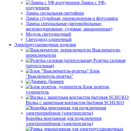
Лампа с УФ-
излучением
Лампа сигнальная светофора
Лампа студийная, проекционная и фотолампа
Лампы специальные (автомобильные,
железнодорожные, судовые, авиационные)
Модуль светодиодный
Светодиод одиночный
Электроустановочные изделия
Выключатели,
переключатели
Розетка силовая
(штепсельная)
Блок
"Выключатель-розетка"
Диммер
Блок розеток,
удлинитель
Вилка с защитным контактом бытовая SCHUKO
Коробка монтажная для подключения
электроприборов (электроплиты)