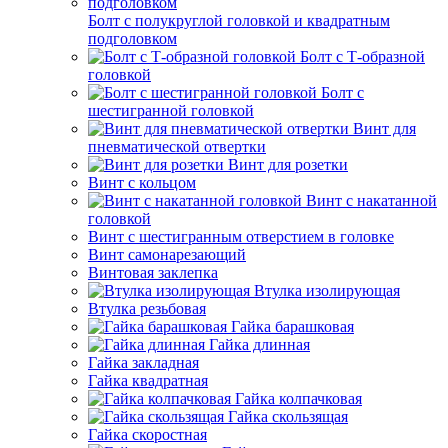
Болт с полукруглой головкой и квадратным
подголовком
Болт с Т-образной
головкой
Болт с
шестигранной головкой
Винт для
пневматической отвертки
Винт для розетки
Винт с кольцом
Винт с накатанной
головкой
Винт с шестигранным отверстием в головке
Винт самонарезающий
Винтовая заклепка
Втулка изолирующая
Втулка резьбовая
Гайка барашковая
Гайка длинная
Гайка закладная
Гайка квадратная
Гайка колпачковая
Гайка скользящая
Гайка скоростная