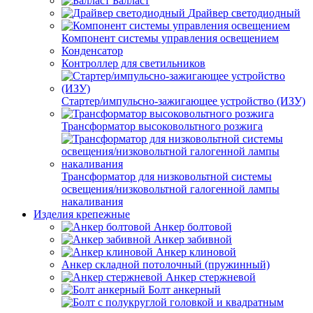
Балласт
Драйвер светодиодный
Компонент системы управления освещением
Конденсатор
Контроллер для светильников
Стартер/импульсно-зажигающее устройство (ИЗУ)
Трансформатор высоковольтного розжига
Трансформатор для низковольтной системы
освещения/низковольтной галогенной лампы
накаливания
Изделия крепежные
Анкер болтовой
Анкер забивной
Анкер клиновой
Анкер складной потолочный (пружинный)
Анкер стержневой
Болт анкерный