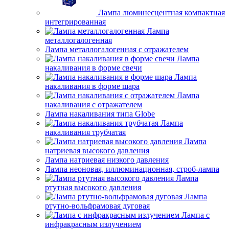
Лампа люминесцентная компактная
интегрированная
Лампа
металлогалогенная
Лампа металлогалогенная с отражателем
Лампа
накаливания в форме свечи
Лампа
накаливания в форме шара
Лампа
накаливания с отражателем
Лампа накаливания типа Globe
Лампа
накаливания трубчатая
Лампа
натриевая высокого давления
Лампа натриевая низкого давления
Лампа неоновая, иллюминационная, строб-лампа
Лампа
ртутная высокого давления
Лампа
ртутно-вольфрамовая дуговая
Лампа с
инфракрасным излучением