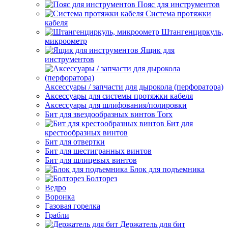
Пояс для инструментов
Система протяжки
кабеля
Штангенциркуль,
микроометр
Ящик для
инструментов
Аксессуары / запчасти для дырокола (перфоратора)
Аксессуары для системы протяжки кабеля
Аксессуары для шлифования/полировки
Бит для звездообразных винтов Torx
Бит для
крестообразных винтов
Бит для отвертки
Бит для шестигранных винтов
Бит для шлицевых винтов
Блок для подъемника
Болторез
Ведро
Воронка
Газовая горелка
Грабли
Держатель для бит