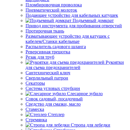
Пломбировочная проволока
Пневматический молоток
Подающее устройство для кабельных катушек
Подъемный домкрат
Привод инструмента для пробивания отверстий
Протирочная ткань
Разматывающее устройство для катушек с
кабелем/Станки кабельные
Распылитель садового шланга
Реверсивная трещотка
Резак для труб
Рукоятки
для съема предохранителей
Сантехнический ключ
Сверлильный патрон
Секаторы
Система угловых струбцин
Слесарное зубило
Совок садовый, посадочный
Средство для смазки, масло
Стамеска
Степлер
Стремянка
Стропа для лебедки