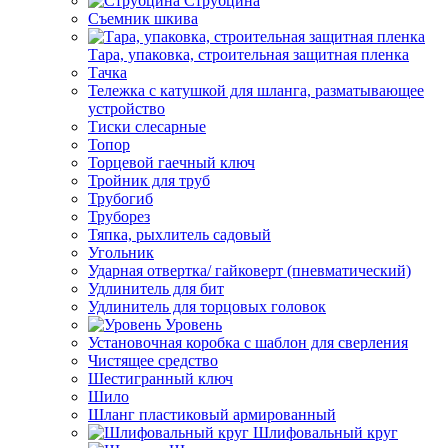
Струбцина
Съемник шкива
Тара, упаковка, строительная защитная пленка
Тачка
Тележка с катушкой для шланга, разматывающее
устройство
Тиски слесарные
Топор
Торцевой гаечный ключ
Тройник для труб
Трубогиб
Труборез
Тяпка, рыхлитель садовый
Угольник
Ударная отвертка/ гайковерт (пневматический)
Удлинитель для бит
Удлинитель для торцовых головок
Уровень
Установочная коробка с шаблон для сверления
Чистящее средство
Шестигранный ключ
Шило
Шланг пластиковый армированный
Шлифовальный круг