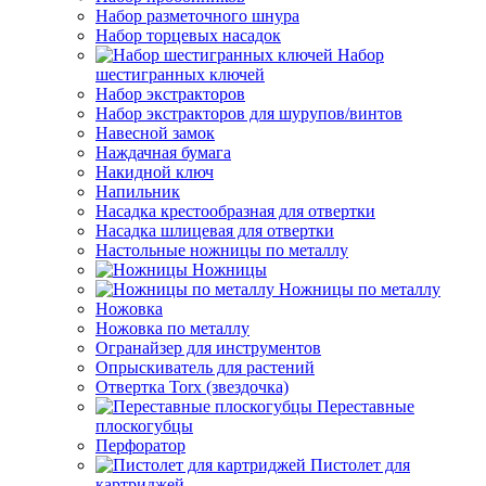
Набор разметочного шнура
Набор торцевых насадок
Набор
шестигранных ключей
Набор экстракторов
Набор экстракторов для шурупов/винтов
Навесной замок
Наждачная бумага
Накидной ключ
Напильник
Насадка крестообразная для отвертки
Насадка шлицевая для отвертки
Настольные ножницы по металлу
Ножницы
Ножницы по металлу
Ножовка
Ножовка по металлу
Огранайзер для инструментов
Опрыскиватель для растений
Отвертка Torx (звездочка)
Переставные
плоскогубцы
Перфоратор
Пистолет для
картриджей