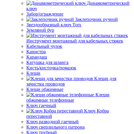
Динамометрический
ключ
Забор/ограждение
Заклепочник ручной
Звездообразный ключ Torx
Земляной бур
Инструмент монтажный для кабельных стяжек
Кабельный чулок
Канистра
Карандаш
Катушка для шланга
Кисть/кисточка/помазок
Клещи
Клещи для
зачистки проводов
Клещи обжимные
Клещи
обжимные телефонные
Ключ гаечный
Ключ Кобра
переставной
Ключ разводной гаечный
Ключ сверлильного патрона
Ключ трубный