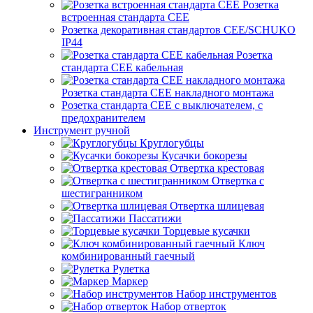
Розетка
встроенная стандарта CEE
Розетка декоративная стандартов CEE/SCHUKO
IP44
Розетка
стандарта СЕЕ кабельная
Розетка стандарта СЕЕ накладного монтажа
Розетка стандарта СЕЕ с выключателем, с
предохранителем
Инструмент ручной
Круглогубцы
Кусачки бокорезы
Отвертка крестовая
Отвертка с
шестигранником
Отвертка шлицевая
Пассатижи
Торцевые кусачки
Ключ
комбинированный гаечный
Рулетка
Маркер
Набор инструментов
Набор отверток