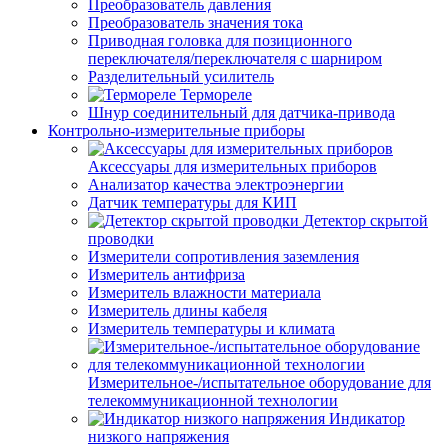
Преобразователь давления
Преобразователь значения тока
Приводная головка для позиционного
переключателя/переключателя с шарниром
Разделительный усилитель
Термореле
Шнур соединительный для датчика-привода
Контрольно-измерительные приборы
Аксессуары для измерительных приборов
Анализатор качества электроэнергии
Датчик температуры для КИП
Детектор скрытой
проводки
Измерители сопротивления заземления
Измеритель антифриза
Измеритель влажности материала
Измеритель длины кабеля
Измеритель температуры и климата
Измерительное-/испытательное оборудование для
телекоммуникационной технологии
Индикатор
низкого напряжения