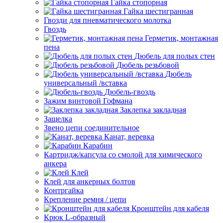
Гайка стопорная
Гайка шестигранная
Гвозди для пневматического молотка
Гвоздь
Герметик, монтажная
пена
Дюбель для полых стен
Дюбель резьбовой
Дюбель
универсальный /вставка
Дюбель-гвоздь
Зажим винтовой Гофмана
Заклепка закладная
Защелка
Звено цепи соединительное
Канат, веревка
Карабин
Картридж/капсула со смолой для химического
анкера
Клей
Клей для анкерных болтов
Контргайка
Крепление ремня / цепи
Кронштейн для кабеля
Крюк L-образный