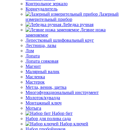
Контрольное зеркало
Корнеудалитель
Лазерный
измерительный прибор
Лебедка ручная
Лезвие ножа
заменяемое
Лепестковый шлифовальный круг
Лестница, лазы
Лом
Лопата
Лопата совковая
Магнит
Малярный валик
Масленка
Мастерок
Метла, веник, щетка
Многофункциональный инструмент
Молоток/кувалда
Монтажный ключ
Мотыга
Набор бит
Набор для полива сада
Набор ключей
Набор пробойников