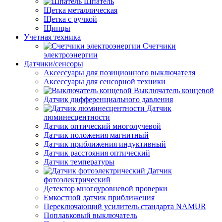
Шпатель
Щетка металлическая
Щетка с ручкой
Щипцы
Учетная техника
Счетчики
электроэнергии
Датчики/сенсоры
Аксессуары для позиционного выключателя
Аксессуары для сенсорной техники
Выключатель концевой
Датчик дифференциального давления
Датчик
люминесцентности
Датчик оптический многолучевой
Датчик положения магнитный
Датчик приближения индуктивный
Датчик расстояния оптический
Датчик температуры
Датчик
фотоэлектрический
Детектор многоуровневой проверки
Емкостной датчик приближения
Переключающий усилитель стандарта NAMUR
Поплавковый выключатель