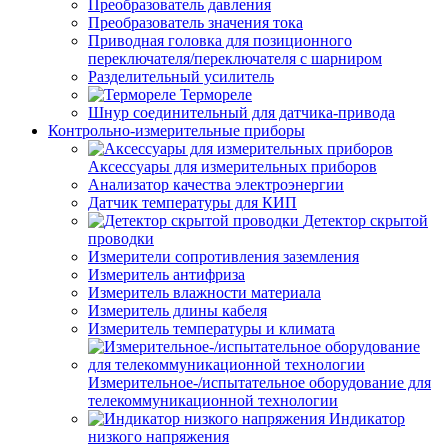
Преобразователь давления
Преобразователь значения тока
Приводная головка для позиционного
переключателя/переключателя с шарниром
Разделительный усилитель
Термореле
Шнур соединительный для датчика-привода
Контрольно-измерительные приборы
Аксессуары для измерительных приборов
Анализатор качества электроэнергии
Датчик температуры для КИП
Детектор скрытой
проводки
Измерители сопротивления заземления
Измеритель антифриза
Измеритель влажности материала
Измеритель длины кабеля
Измеритель температуры и климата
Измерительное-/испытательное оборудование для
телекоммуникационной технологии
Индикатор
низкого напряжения