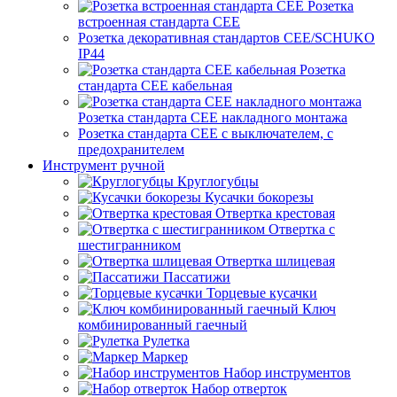
Розетка
встроенная стандарта CEE
Розетка декоративная стандартов CEE/SCHUKO
IP44
Розетка
стандарта СЕЕ кабельная
Розетка стандарта СЕЕ накладного монтажа
Розетка стандарта СЕЕ с выключателем, с
предохранителем
Инструмент ручной
Круглогубцы
Кусачки бокорезы
Отвертка крестовая
Отвертка с
шестигранником
Отвертка шлицевая
Пассатижи
Торцевые кусачки
Ключ
комбинированный гаечный
Рулетка
Маркер
Набор инструментов
Набор отверток