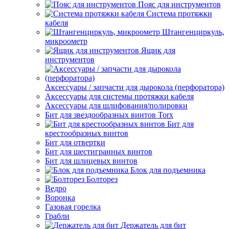
Пояс для инструментов
Система протяжки
кабеля
Штангенциркуль,
микроометр
Ящик для
инструментов
Аксессуары / запчасти для дырокола (перфоратора)
Аксессуары для системы протяжки кабеля
Аксессуары для шлифования/полировки
Бит для звездообразных винтов Torx
Бит для
крестообразных винтов
Бит для отвертки
Бит для шестигранных винтов
Бит для шлицевых винтов
Блок для подъемника
Болторез
Ведро
Воронка
Газовая горелка
Грабли
Держатель для бит