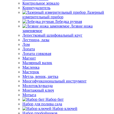
Контрольное зеркало
Корнеудалитель
Лазерный
измерительный прибор
Лебедка ручная
Лезвие ножа
заменяемое
Лепестковый шлифовальный круг
Лестница, лазы
Лом
Лопата
Лопата совковая
Магнит
Малярный валик
Масленка
Мастерок
Метла, веник, щетка
Многофункциональный инструмент
Молоток/кувалда
Монтажный ключ
Мотыга
Набор бит
Набор для полива сада
Набор ключей
Набор пробойников