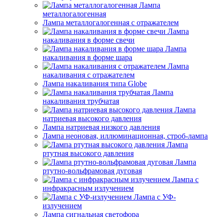
Лампа
металлогалогенная
Лампа металлогалогенная с отражателем
Лампа
накаливания в форме свечи
Лампа
накаливания в форме шара
Лампа
накаливания с отражателем
Лампа накаливания типа Globe
Лампа
накаливания трубчатая
Лампа
натриевая высокого давления
Лампа натриевая низкого давления
Лампа неоновая, иллюминационная, строб-лампа
Лампа
ртутная высокого давления
Лампа
ртутно-вольфрамовая дуговая
Лампа с
инфракрасным излучением
Лампа с УФ-
излучением
Лампа сигнальная светофора