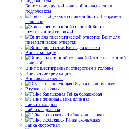
Болт с полукруглой головкой и квадратным
подголовком
Болт с Т-образной
головкой
Болт с
шестигранной головкой
Винт для
пневматической отвертки
Винт для розетки
Винт с кольцом
Винт с накатанной
головкой
Винт с шестигранным отверстием в головке
Винт самонарезающий
Винтовая заклепка
Втулка изолирующая
Втулка резьбовая
Гайка барашковая
Гайка длинная
Гайка закладная
Гайка квадратная
Гайка колпачковая
Гайка скользящая
Гайка скоростная