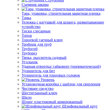
Струбцина
Съемник шкива
Тара, упаковка, строительная защитная пленка
Тачка
Тележка с катушкой для шланга, разматывающее
устройство
Тиски слесарные
Топор
Торцевой гаечный ключ
Тройник для труб
Трубогиб
Труборез
Тяпка, рыхлитель садовый
Угольник
Ударная отвертка/ гайковерт (пневматический)
Удлинитель для бит
Удлинитель для торцовых головок
Уровень
Установочная коробка с шаблон для сверления
Чистящее средство
Шестигранный ключ
Шило
Шланг пластиковый армированный
Шлифовальный круг