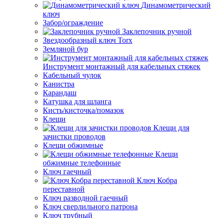
Динамометрический
ключ
Забор/ограждение
Заклепочник ручной
Звездообразный ключ Torx
Земляной бур
Инструмент монтажный для кабельных стяжек
Кабельный чулок
Канистра
Карандаш
Катушка для шланга
Кисть/кисточка/помазок
Клещи
Клещи для
зачистки проводов
Клещи обжимные
Клещи
обжимные телефонные
Ключ гаечный
Ключ Кобра
переставной
Ключ разводной гаечный
Ключ сверлильного патрона
Ключ трубный