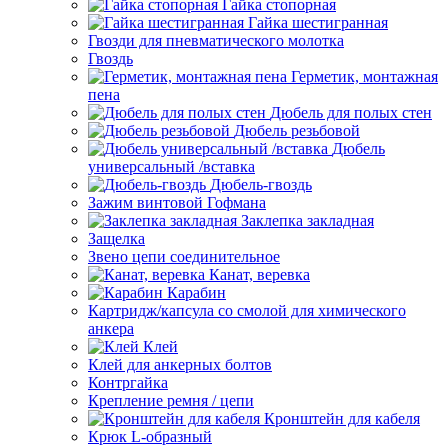
Гайка стопорная
Гайка шестигранная
Гвозди для пневматического молотка
Гвоздь
Герметик, монтажная
пена
Дюбель для полых стен
Дюбель резьбовой
Дюбель
универсальный /вставка
Дюбель-гвоздь
Зажим винтовой Гофмана
Заклепка закладная
Защелка
Звено цепи соединительное
Канат, веревка
Карабин
Картридж/капсула со смолой для химического
анкера
Клей
Клей для анкерных болтов
Контргайка
Крепление ремня / цепи
Кронштейн для кабеля
Крюк L-образный