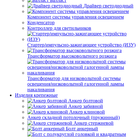
Балласт
Драйвер светодиодный
Компонент системы управления освещением
Конденсатор
Контроллер для светильников
Стартер/импульсно-зажигающее устройство (ИЗУ)
Трансформатор высоковольтного розжига
Трансформатор для низковольтной системы
освещения/низковольтной галогенной лампы
накаливания
Изделия крепежные
Анкер болтовой
Анкер забивной
Анкер клиновой
Анкер складной потолочный (пружинный)
Анкер стержневой
Болт анкерный