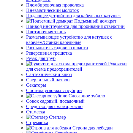
Пломбировочная проволока
Пневматический молоток
Подающее устройство для кабельных катушек
Подъемный домкрат
Привод инструмента для пробивания отверстий
Протирочная ткань
Разматывающее устройство для катушек с
кабелем/Станки кабельные
Распылитель садового шланга
Реверсивная трещотка
Резак для труб
Рукоятки
для съема предохранителей
Сантехнический ключ
Сверлильный патрон
Секаторы
Система угловых струбцин
Слесарное зубило
Совок садовый, посадочный
Средство для смазки, масло
Стамеска
Степлер
Стремянка
Стропа для лебедки