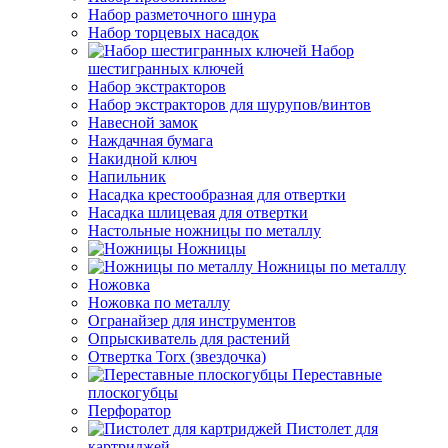
Набор разметочного шнура
Набор торцевых насадок
Набор
шестигранных ключей
Набор экстракторов
Набор экстракторов для шурупов/винтов
Навесной замок
Наждачная бумага
Накидной ключ
Напильник
Насадка крестообразная для отвертки
Насадка шлицевая для отвертки
Настольные ножницы по металлу
Ножницы
Ножницы по металлу
Ножовка
Ножовка по металлу
Огранайзер для инструментов
Опрыскиватель для растений
Отвертка Torx (звездочка)
Переставные
плоскогубцы
Перфоратор
Пистолет для
картриджей