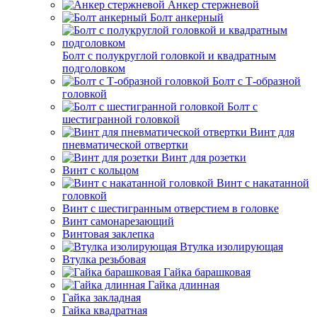
Анкер стержневой
Болт анкерный
Болт с полукруглой головкой и квадратным
подголовком
Болт с Т-образной
головкой
Болт с
шестигранной головкой
Винт для
пневматической отвертки
Винт для розетки
Винт с кольцом
Винт с накатанной
головкой
Винт с шестигранным отверстием в головке
Винт самонарезающий
Винтовая заклепка
Втулка изолирующая
Втулка резьбовая
Гайка барашковая
Гайка длинная
Гайка закладная
Гайка квадратная