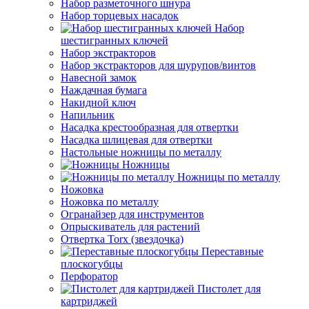
Набор разметочного шнура
Набор торцевых насадок
Набор
шестигранных ключей
Набор экстракторов
Набор экстракторов для шурупов/винтов
Навесной замок
Наждачная бумага
Накидной ключ
Напильник
Насадка крестообразная для отвертки
Насадка шлицевая для отвертки
Настольные ножницы по металлу
Ножницы
Ножницы по металлу
Ножовка
Ножовка по металлу
Огранайзер для инструментов
Опрыскиватель для растений
Отвертка Torx (звездочка)
Переставные
плоскогубцы
Перфоратор
Пистолет для
картриджей