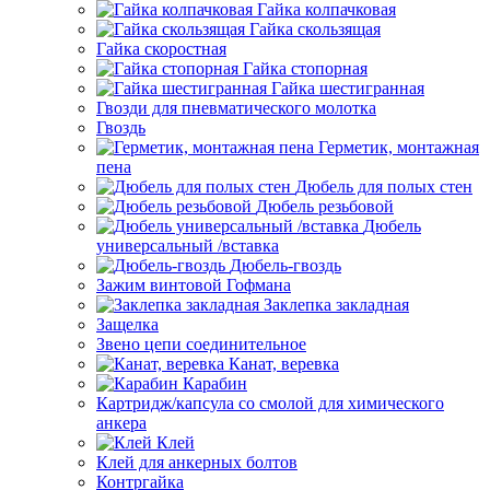
Гайка колпачковая
Гайка скользящая
Гайка скоростная
Гайка стопорная
Гайка шестигранная
Гвозди для пневматического молотка
Гвоздь
Герметик, монтажная
пена
Дюбель для полых стен
Дюбель резьбовой
Дюбель
универсальный /вставка
Дюбель-гвоздь
Зажим винтовой Гофмана
Заклепка закладная
Защелка
Звено цепи соединительное
Канат, веревка
Карабин
Картридж/капсула со смолой для химического
анкера
Клей
Клей для анкерных болтов
Контргайка