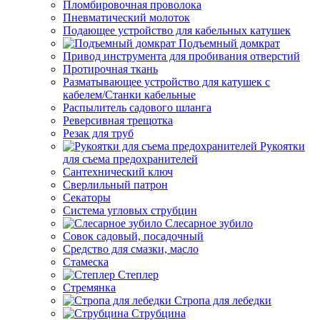
Пломбировочная проволока
Пневматический молоток
Подающее устройство для кабельных катушек
Подъемный домкрат
Привод инструмента для пробивания отверстий
Протирочная ткань
Разматывающее устройство для катушек с
кабелем/Станки кабельные
Распылитель садового шланга
Реверсивная трещотка
Резак для труб
Рукоятки
для съема предохранителей
Сантехнический ключ
Сверлильный патрон
Секаторы
Система угловых струбцин
Слесарное зубило
Совок садовый, посадочный
Средство для смазки, масло
Стамеска
Степлер
Стремянка
Стропа для лебедки
Струбцина