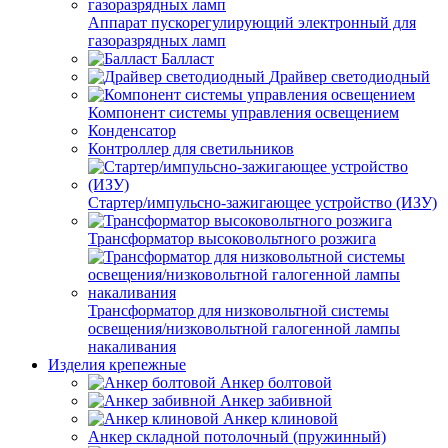
Аппарат пускорегулирующий электронный для
газоразрядных ламп
Балласт
Драйвер светодиодный
Компонент системы управления освещением
Конденсатор
Контроллер для светильников
Стартер/импульсно-зажигающее устройство (ИЗУ)
Трансформатор высоковольтного розжига
Трансформатор для низковольтной системы
освещения/низковольтной галогенной лампы
накаливания
Изделия крепежные
Анкер болтовой
Анкер забивной
Анкер клиновой
Анкер складной потолочный (пружинный)