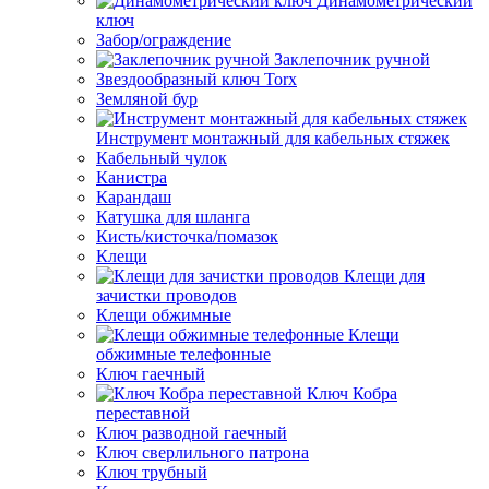
Динамометрический
ключ
Забор/ограждение
Заклепочник ручной
Звездообразный ключ Torx
Земляной бур
Инструмент монтажный для кабельных стяжек
Кабельный чулок
Канистра
Карандаш
Катушка для шланга
Кисть/кисточка/помазок
Клещи
Клещи для
зачистки проводов
Клещи обжимные
Клещи
обжимные телефонные
Ключ гаечный
Ключ Кобра
переставной
Ключ разводной гаечный
Ключ сверлильного патрона
Ключ трубный