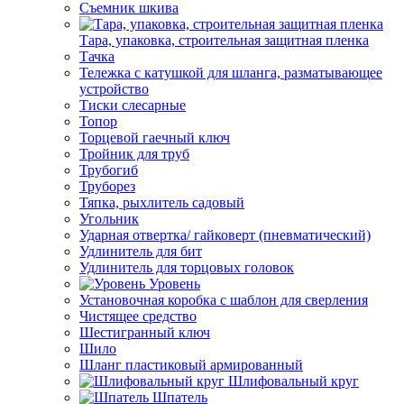
Съемник шкива
Тара, упаковка, строительная защитная пленка
Тачка
Тележка с катушкой для шланга, разматывающее
устройство
Тиски слесарные
Топор
Торцевой гаечный ключ
Тройник для труб
Трубогиб
Труборез
Тяпка, рыхлитель садовый
Угольник
Ударная отвертка/ гайковерт (пневматический)
Удлинитель для бит
Удлинитель для торцовых головок
Уровень
Установочная коробка с шаблон для сверления
Чистящее средство
Шестигранный ключ
Шило
Шланг пластиковый армированный
Шлифовальный круг
Шпатель