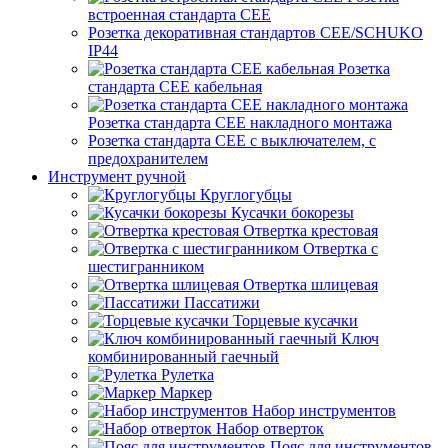
встроенная стандарта CEE
Розетка декоративная стандартов CEE/SCHUKO
IP44
Розетка
стандарта СЕЕ кабельная
Розетка стандарта СЕЕ накладного монтажа
Розетка стандарта СЕЕ с выключателем, с
предохранителем
Инструмент ручной
Круглогубцы
Кусачки бокорезы
Отвертка крестовая
Отвертка с
шестигранником
Отвертка шлицевая
Пассатижи
Торцевые кусачки
Ключ
комбинированный гаечный
Рулетка
Маркер
Набор инструментов
Набор отверток
Пояс для инструментов