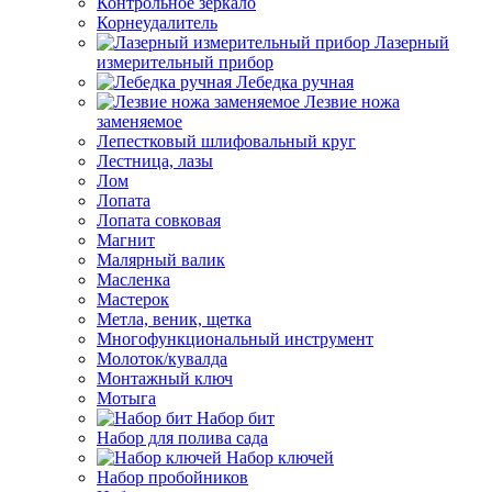
Контрольное зеркало
Корнеудалитель
Лазерный
измерительный прибор
Лебедка ручная
Лезвие ножа
заменяемое
Лепестковый шлифовальный круг
Лестница, лазы
Лом
Лопата
Лопата совковая
Магнит
Малярный валик
Масленка
Мастерок
Метла, веник, щетка
Многофункциональный инструмент
Молоток/кувалда
Монтажный ключ
Мотыга
Набор бит
Набор для полива сада
Набор ключей
Набор пробойников