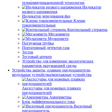
телекоммуникационной технологии
Индикатор
низкого напряжения
Индикатор чередования фаз
Клещи
токоизмерительные
Контрольный стержень
Мегаомметр
Мультиметр
Погружная трубка
Портативный детектор газа
Тестер
Тестовый штекер
Устройство для измерение экологических
параметров окружающей среды
Устройства защиты, плавкие предохранители,
модульные устройства/монтажные устройства
Аксессуары для ножевых плавких
предохранителей
Амперметры
Блок дифференциального тока
Вилочный
предохранитель