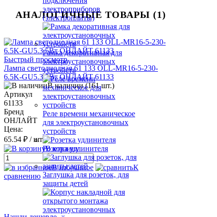
подключения
электроприборов
АНАЛОГИЧНЫЕ ТОВАРЫ (1)
(электроплиты)
Рамка декоративная для
Быстрый просмотр
электроустановочных
Лампа светодиодная 61 133 OLL-MR16-5-230-
устройств
6.5K-GU5.3 5Вт ОНЛАЙТ 61133
В наличии (161 шт.)
Артикул
61133
Бренд
Реле времени механическое
ОНЛАЙТ
для электроустановочных
Цена:
устройств
65.54 ₽
/ шт.
В корзину
Розетка удлинителя
В избранное
К
Заглушка для розеток, для
сравнению
защиты детей
Нашли дешевле