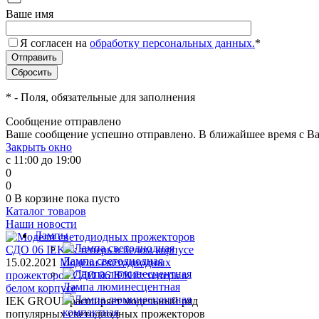
Ваше имя
Я согласен на
обработку персональных данных.
*
*
- Поля, обязательные для заполнения
Сообщение отправлено
Ваше сообщение успешно отправлено. В ближайшее время с Ва
Закрыть окно
с 11:00 до 19:00
0
0
0
В корзине
пока пусто
Каталог товаров
Наши новости
Лампы
Лампа светодиодная
15.02.2021
Модели светодиодных
прожекторов СДО 06 IEK®: теперь в
Лампа люминесцентная
белом корпусе
IEK GROUP расширяет модельный ряд
популярных светодиодных прожекторов