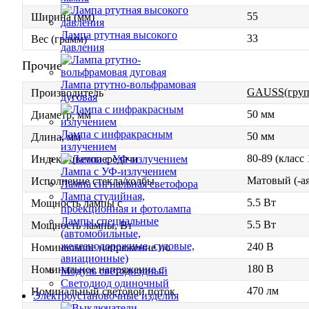
55
Ширина (мм)
Лампа ртутная высокого
33
Вес (грамм)
давления
Прочие
Лампа ртутно-вольфрамовая
GAUSS(гру
Производитель
дуговая
50 мм
Диаметр, мм
Лампа с инфракрасным
50 мм
Длина, мм
излучением
80-89 (класс
Индекс цветопередачи
Лампа с УФ-излучением
Матовый (-ая
Исполнение стекла/колбы
Лампа сигнальная светофора
Лампа студийная,
5.5 Вт
Мощность лампы с
проекционная и фотолампа
Лампы специальные
5.5 Вт
Мощность лампы, Вт
(автомобильные,
железнодорожные, судовые,
240 В
Номинальное напряжение по
авиационные)
180 В
Номинальное напряжение с
Модуль светодиодный
Светодиод одиночный
470 лм
Номинальный световой поток
Электроустановочные изделия