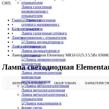
СИП.
Лампа галогенная
низковольтная с
отражателем
Главная страница
•
Каталог товаров
•
Лампа галогенная сетевого
Лампы
напряжения с отражателем
•
Лампа светодиодная
•
Лампа индикаторная и
Лампа светодиодная Elementary MR16 GU5.3 5.5Вт 6500К
сигнальная
Лампа светодиодная Elementa
Лампа люминесцентная
компактная
интегрированная
ВЕРНУТЬСЯ В РАЗДЕЛ
ОБЗОР ТОВАРА
ХАРАКТЕРИСТ
Лампа металлогалогенная
Лампа металлогалогенная с
отражателем