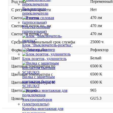
Переменный 
Род тока
Выключатели,
Нет
С регулятором яркости
переключатели
470 лм
Световой поток
470 лм
Световой поток по, лм
Розетка силовая
(штепсельная)
470 лм
Световой поток с, лм
25000 ч
Средний номинальный срок службы
Блок "Выключатель-розетка"
Диммер
Рефлектор
Форма колбы лампы
Белый
Цвет
Блок розеток, удлинитель
6500 К
Цветовая температура по
6500 К
Цветовая температура с
Вилка с защитным
контактом бытовая
6500 К
Цветовая температура, К
SCHUKO
965
Цветопередача
GU5.3
Цоколь
Коробка монтажная для