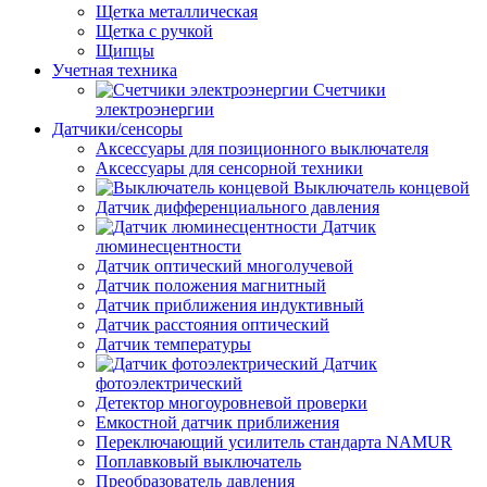
Щетка металлическая
Щетка с ручкой
Щипцы
Учетная техника
Счетчики
электроэнергии
Датчики/сенсоры
Аксессуары для позиционного выключателя
Аксессуары для сенсорной техники
Выключатель концевой
Датчик дифференциального давления
Датчик
люминесцентности
Датчик оптический многолучевой
Датчик положения магнитный
Датчик приближения индуктивный
Датчик расстояния оптический
Датчик температуры
Датчик
фотоэлектрический
Детектор многоуровневой проверки
Емкостной датчик приближения
Переключающий усилитель стандарта NAMUR
Поплавковый выключатель
Преобразователь давления