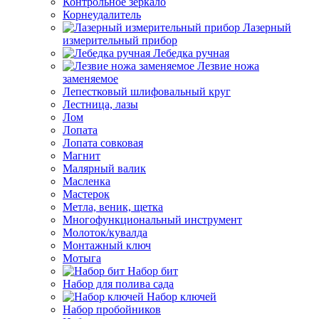
Контрольное зеркало
Корнеудалитель
Лазерный
измерительный прибор
Лебедка ручная
Лезвие ножа
заменяемое
Лепестковый шлифовальный круг
Лестница, лазы
Лом
Лопата
Лопата совковая
Магнит
Малярный валик
Масленка
Мастерок
Метла, веник, щетка
Многофункциональный инструмент
Молоток/кувалда
Монтажный ключ
Мотыга
Набор бит
Набор для полива сада
Набор ключей
Набор пробойников