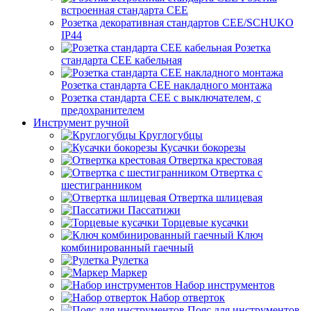
встроенная стандарта CEE
Розетка декоративная стандартов CEE/SCHUKO
IP44
Розетка
стандарта СЕЕ кабельная
Розетка стандарта СЕЕ накладного монтажа
Розетка стандарта СЕЕ с выключателем, с
предохранителем
Инструмент ручной
Круглогубцы
Кусачки бокорезы
Отвертка крестовая
Отвертка с
шестигранником
Отвертка шлицевая
Пассатижи
Торцевые кусачки
Ключ
комбинированный гаечный
Рулетка
Маркер
Набор инструментов
Набор отверток
Пояс для инструментов