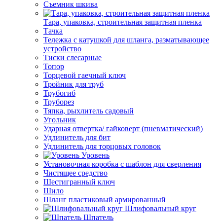
Съемник шкива
Тара, упаковка, строительная защитная пленка
Тачка
Тележка с катушкой для шланга, разматывающее
устройство
Тиски слесарные
Топор
Торцевой гаечный ключ
Тройник для труб
Трубогиб
Труборез
Тяпка, рыхлитель садовый
Угольник
Ударная отвертка/ гайковерт (пневматический)
Удлинитель для бит
Удлинитель для торцовых головок
Уровень
Установочная коробка с шаблон для сверления
Чистящее средство
Шестигранный ключ
Шило
Шланг пластиковый армированный
Шлифовальный круг
Шпатель