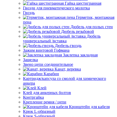
Гайка шестигранная
Гвозди для пневматического молотка
Гвоздь
Герметик, монтажная
пена
Дюбель для полых стен
Дюбель резьбовой
Дюбель
универсальный /вставка
Дюбель-гвоздь
Зажим винтовой Гофмана
Заклепка закладная
Защелка
Звено цепи соединительное
Канат, веревка
Карабин
Картридж/капсула со смолой для химического
анкера
Клей
Клей для анкерных болтов
Контргайка
Крепление ремня / цепи
Кронштейн для кабеля
Крюк L-образный
Крюк S-образный