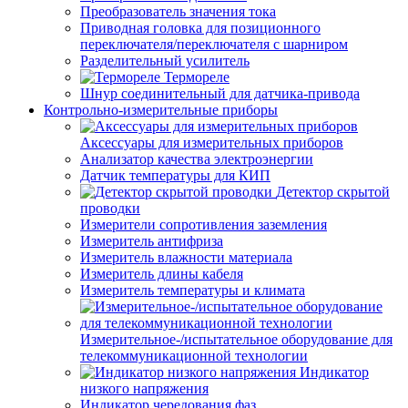
Преобразователь значения тока
Приводная головка для позиционного
переключателя/переключателя с шарниром
Разделительный усилитель
Термореле
Шнур соединительный для датчика-привода
Контрольно-измерительные приборы
Аксессуары для измерительных приборов
Анализатор качества электроэнергии
Датчик температуры для КИП
Детектор скрытой
проводки
Измерители сопротивления заземления
Измеритель антифриза
Измеритель влажности материала
Измеритель длины кабеля
Измеритель температуры и климата
Измерительное-/испытательное оборудование для
телекоммуникационной технологии
Индикатор
низкого напряжения
Индикатор чередования фаз