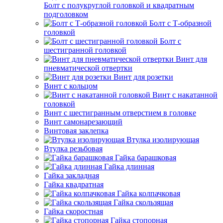
Болт с полукруглой головкой и квадратным
подголовком
Болт с Т-образной
головкой
Болт с
шестигранной головкой
Винт для
пневматической отвертки
Винт для розетки
Винт с кольцом
Винт с накатанной
головкой
Винт с шестигранным отверстием в головке
Винт самонарезающий
Винтовая заклепка
Втулка изолирующая
Втулка резьбовая
Гайка барашковая
Гайка длинная
Гайка закладная
Гайка квадратная
Гайка колпачковая
Гайка скользящая
Гайка скоростная
Гайка стопорная