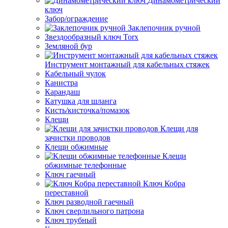
Динамометрический
ключ
Забор/ограждение
Заклепочник ручной
Звездообразный ключ Torx
Земляной бур
Инструмент монтажный для кабельных стяжек
Кабельный чулок
Канистра
Карандаш
Катушка для шланга
Кисть/кисточка/помазок
Клещи
Клещи для
зачистки проводов
Клещи обжимные
Клещи
обжимные телефонные
Ключ гаечный
Ключ Кобра
переставной
Ключ разводной гаечный
Ключ сверлильного патрона
Ключ трубный