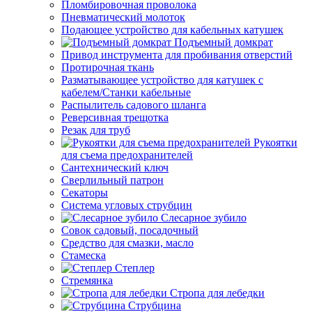
Пломбировочная проволока
Пневматический молоток
Подающее устройство для кабельных катушек
Подъемный домкрат
Привод инструмента для пробивания отверстий
Протирочная ткань
Разматывающее устройство для катушек с
кабелем/Станки кабельные
Распылитель садового шланга
Реверсивная трещотка
Резак для труб
Рукоятки
для съема предохранителей
Сантехнический ключ
Сверлильный патрон
Секаторы
Система угловых струбцин
Слесарное зубило
Совок садовый, посадочный
Средство для смазки, масло
Стамеска
Степлер
Стремянка
Стропа для лебедки
Струбцина