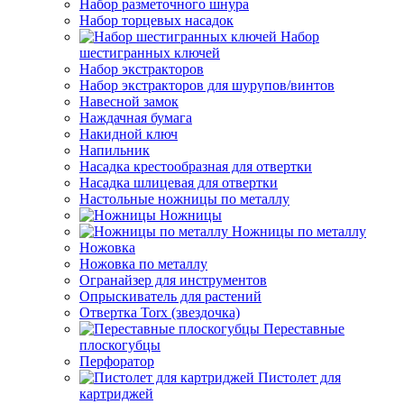
Набор разметочного шнура
Набор торцевых насадок
Набор
шестигранных ключей
Набор экстракторов
Набор экстракторов для шурупов/винтов
Навесной замок
Наждачная бумага
Накидной ключ
Напильник
Насадка крестообразная для отвертки
Насадка шлицевая для отвертки
Настольные ножницы по металлу
Ножницы
Ножницы по металлу
Ножовка
Ножовка по металлу
Огранайзер для инструментов
Опрыскиватель для растений
Отвертка Torx (звездочка)
Переставные
плоскогубцы
Перфоратор
Пистолет для
картриджей