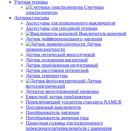
Учетная техника
Счетчики
электроэнергии
Датчики/сенсоры
Аксессуары для позиционного выключателя
Аксессуары для сенсорной техники
Выключатель концевой
Датчик дифференциального давления
Датчик
люминесцентности
Датчик оптический многолучевой
Датчик положения магнитный
Датчик приближения индуктивный
Датчик расстояния оптический
Датчик температуры
Датчик
фотоэлектрический
Детектор многоуровневой проверки
Емкостной датчик приближения
Переключающий усилитель стандарта NAMUR
Поплавковый выключатель
Преобразователь давления
Преобразователь значения тока
Приводная головка для позиционного
переключателя/переключателя с шарниром