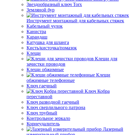
Звездообразный ключ Torx
Земляной бур
Инструмент монтажный для кабельных стяжек
Кабельный чулок
Канистра
Карандаш
Катушка для шланга
Кисть/кисточка/помазок
Клещи
Клещи для
зачистки проводов
Клещи обжимные
Клещи
обжимные телефонные
Ключ гаечный
Ключ Кобра
переставной
Ключ разводной гаечный
Ключ сверлильного патрона
Ключ трубный
Контрольное зеркало
Корнеудалитель
Лазерный
измерительный прибор