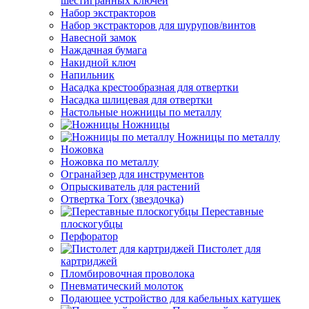
шестигранных ключей
Набор экстракторов
Набор экстракторов для шурупов/винтов
Навесной замок
Наждачная бумага
Накидной ключ
Напильник
Насадка крестообразная для отвертки
Насадка шлицевая для отвертки
Настольные ножницы по металлу
Ножницы
Ножницы по металлу
Ножовка
Ножовка по металлу
Огранайзер для инструментов
Опрыскиватель для растений
Отвертка Torx (звездочка)
Переставные
плоскогубцы
Перфоратор
Пистолет для
картриджей
Пломбировочная проволока
Пневматический молоток
Подающее устройство для кабельных катушек