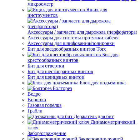
микроометр
Ящик для
инструментов
Аксессуары / запчасти для дырокола (перфоратора)
Аксессуары для системы протяжки кабеля
Аксессуары для шлифования/полировки
Бит для звездообразных винтов Torx
Бит для
крестообразных винтов
Бит для отвертки
Бит для шестигранных винтов
Бит для шлицевых винтов
Блок для подъемника
Болторез
Ведро
Воронка
Газовая горелка
Грабли
Держатель для бит
Динамометрический
ключ
Забор/ограждение
Заклепочник ручной