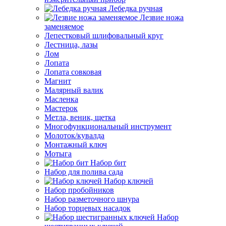
Лебедка ручная
Лезвие ножа
заменяемое
Лепестковый шлифовальный круг
Лестница, лазы
Лом
Лопата
Лопата совковая
Магнит
Малярный валик
Масленка
Мастерок
Метла, веник, щетка
Многофункциональный инструмент
Молоток/кувалда
Монтажный ключ
Мотыга
Набор бит
Набор для полива сада
Набор ключей
Набор пробойников
Набор разметочного шнура
Набор торцевых насадок
Набор