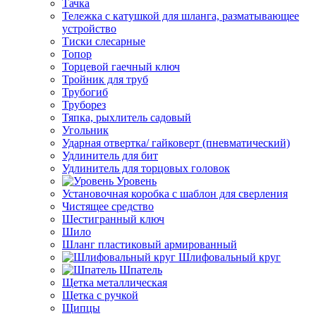
Тачка
Тележка с катушкой для шланга, разматывающее
устройство
Тиски слесарные
Топор
Торцевой гаечный ключ
Тройник для труб
Трубогиб
Труборез
Тяпка, рыхлитель садовый
Угольник
Ударная отвертка/ гайковерт (пневматический)
Удлинитель для бит
Удлинитель для торцовых головок
Уровень
Установочная коробка с шаблон для сверления
Чистящее средство
Шестигранный ключ
Шило
Шланг пластиковый армированный
Шлифовальный круг
Шпатель
Щетка металлическая
Щетка с ручкой
Щипцы