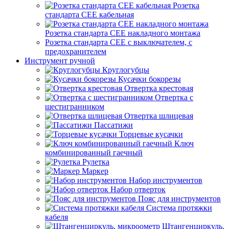
Розетка
стандарта СЕЕ кабельная
Розетка стандарта СЕЕ накладного монтажа
Розетка стандарта СЕЕ с выключателем, с
предохранителем
Инструмент ручной
Круглогубцы
Кусачки бокорезы
Отвертка крестовая
Отвертка с
шестигранником
Отвертка шлицевая
Пассатижи
Торцевые кусачки
Ключ
комбинированный гаечный
Рулетка
Маркер
Набор инструментов
Набор отверток
Пояс для инструментов
Система протяжки
кабеля
Штангенциркуль,