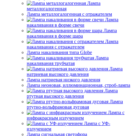
Лампа
металлогалогенная
Лампа металлогалогенная с отражателем
Лампа
накаливания в форме свечи
Лампа
накаливания в форме шара
Лампа
накаливания с отражателем
Лампа накаливания типа Globe
Лампа
накаливания трубчатая
Лампа
натриевая высокого давления
Лампа натриевая низкого давления
Лампа неоновая, иллюминационная, строб-лампа
Лампа
ртутная высокого давления
Лампа
ртутно-вольфрамовая дуговая
Лампа с
инфракрасным излучением
Лампа с УФ-
излучением
Лампа сигнальная светофора