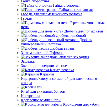
Гайка скоростная
Гайка стопорная
Гайка шестигранная
Гвозди для пневматического молотка
Гвоздь
Герметик, монтажная
пена
Дюбель для полых стен
Дюбель резьбовой
Дюбель
универсальный /вставка
Дюбель-гвоздь
Зажим винтовой Гофмана
Заклепка закладная
Защелка
Звено цепи соединительное
Канат, веревка
Карабин
Картридж/капсула со смолой для химического
анкера
Клей
Клей для анкерных болтов
Контргайка
Крепление ремня / цепи
Кронштейн для кабеля