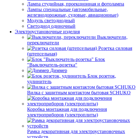
Лампа студийная, проекционная и фотолампа
Лампы специальные (автомобильные,
железнодорожные, судовые, авиационные)
Модуль светодиодный
Светодиод одиночный
Электроустановочные изделия
Выключатели,
переключатели
Розетка силовая
(штепсельная)
Блок
"Выключатель-розетка"
Диммер
Блок розеток,
удлинитель
Вилка с защитным контактом бытовая SCHUKO
Коробка монтажная для подключения
электроприборов (электроплиты)
Рамка декоративная для электроустановочных
устройств