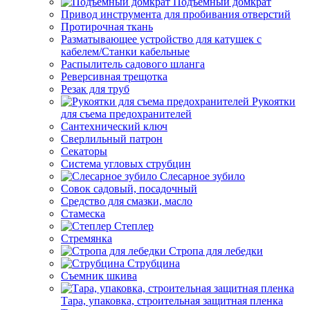
Подъемный домкрат
Привод инструмента для пробивания отверстий
Протирочная ткань
Разматывающее устройство для катушек с
кабелем/Станки кабельные
Распылитель садового шланга
Реверсивная трещотка
Резак для труб
Рукоятки
для съема предохранителей
Сантехнический ключ
Сверлильный патрон
Секаторы
Система угловых струбцин
Слесарное зубило
Совок садовый, посадочный
Средство для смазки, масло
Стамеска
Степлер
Стремянка
Стропа для лебедки
Струбцина
Съемник шкива
Тара, упаковка, строительная защитная пленка