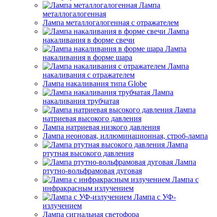
Лампа
металлогалогенная
Лампа металлогалогенная с отражателем
Лампа
накаливания в форме свечи
Лампа
накаливания в форме шара
Лампа
накаливания с отражателем
Лампа накаливания типа Globe
Лампа
накаливания трубчатая
Лампа
натриевая высокого давления
Лампа натриевая низкого давления
Лампа неоновая, иллюминационная, строб-лампа
Лампа
ртутная высокого давления
Лампа
ртутно-вольфрамовая дуговая
Лампа с
инфракрасным излучением
Лампа с УФ-
излучением
Лампа сигнальная светофора