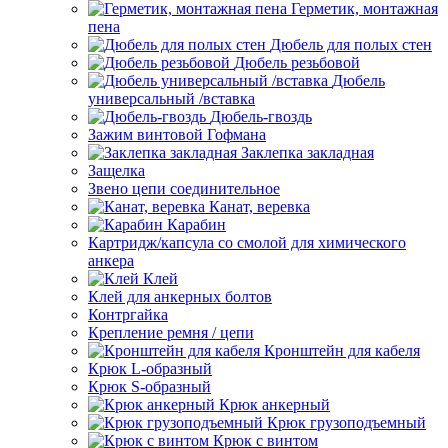
Герметик, монтажная
пена
Дюбель для полых стен
Дюбель резьбовой
Дюбель
универсальный /вставка
Дюбель-гвоздь
Зажим винтовой Гофмана
Заклепка закладная
Защелка
Звено цепи соединительное
Канат, веревка
Карабин
Картридж/капсула со смолой для химического
анкера
Клей
Клей для анкерных болтов
Контргайка
Крепление ремня / цепи
Кронштейн для кабеля
Крюк L-образный
Крюк S-образный
Крюк анкерный
Крюк грузоподъемный
Крюк с винтом