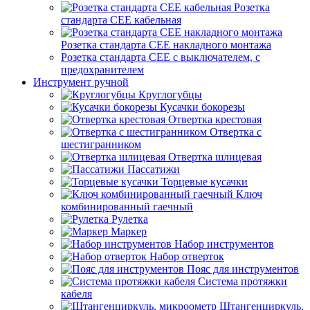
Розетка
стандарта СЕЕ кабельная
Розетка стандарта СЕЕ накладного монтажа
Розетка стандарта СЕЕ с выключателем, с
предохранителем
Инструмент ручной
Круглогубцы
Кусачки бокорезы
Отвертка крестовая
Отвертка с
шестигранником
Отвертка шлицевая
Пассатижи
Торцевые кусачки
Ключ
комбинированный гаечный
Рулетка
Маркер
Набор инструментов
Набор отверток
Пояс для инструментов
Система протяжки
кабеля
Штангенциркуль,