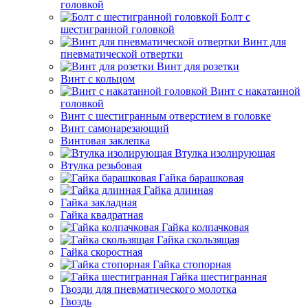
головкой
Болт с
шестигранной головкой
Винт для
пневматической отвертки
Винт для розетки
Винт с кольцом
Винт с накатанной
головкой
Винт с шестигранным отверстием в головке
Винт самонарезающий
Винтовая заклепка
Втулка изолирующая
Втулка резьбовая
Гайка барашковая
Гайка длинная
Гайка закладная
Гайка квадратная
Гайка колпачковая
Гайка скользящая
Гайка скоростная
Гайка стопорная
Гайка шестигранная
Гвозди для пневматического молотка
Гвоздь