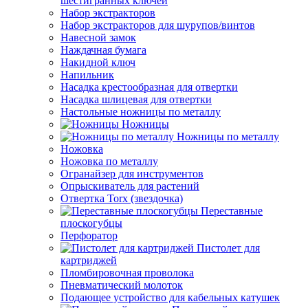
шестигранных ключей
Набор экстракторов
Набор экстракторов для шурупов/винтов
Навесной замок
Наждачная бумага
Накидной ключ
Напильник
Насадка крестообразная для отвертки
Насадка шлицевая для отвертки
Настольные ножницы по металлу
Ножницы
Ножницы по металлу
Ножовка
Ножовка по металлу
Огранайзер для инструментов
Опрыскиватель для растений
Отвертка Torx (звездочка)
Переставные
плоскогубцы
Перфоратор
Пистолет для
картриджей
Пломбировочная проволока
Пневматический молоток
Подающее устройство для кабельных катушек