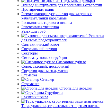
Подъемный домкрат
Привод инструмента для пробивания отверстий
Протирочная ткань
Разматывающее устройство для катушек с
кабелем/Станки кабельные
Распылитель садового шланга
Реверсивная трещотка
Резак для труб
Рукоятки
для съема предохранителей
Сантехнический ключ
Сверлильный патрон
Секаторы
Система угловых струбцин
Слесарное зубило
Совок садовый, посадочный
Средство для смазки, масло
Стамеска
Степлер
Стремянка
Стропа для лебедки
Струбцина
Съемник шкива
Тара, упаковка, строительная защитная пленка