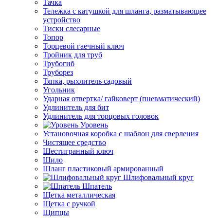
Тачка
Тележка с катушкой для шланга, разматывающее
устройство
Тиски слесарные
Топор
Торцевой гаечный ключ
Тройник для труб
Трубогиб
Труборез
Тяпка, рыхлитель садовый
Угольник
Ударная отвертка/ гайковерт (пневматический)
Удлинитель для бит
Удлинитель для торцовых головок
Уровень
Установочная коробка с шаблон для сверления
Чистящее средство
Шестигранный ключ
Шило
Шланг пластиковый армированный
Шлифовальный круг
Шпатель
Щетка металлическая
Щетка с ручкой
Щипцы