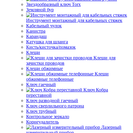
Звездообразный ключ Torx
Земляной бур
Инструмент монтажный для кабельных стяжек
Кабельный чулок
Канистра
Карандаш
Катушка для шланга
Кисть/кисточка/помазок
Клещи
Клещи для
зачистки проводов
Клещи обжимные
Клещи
обжимные телефонные
Ключ гаечный
Ключ Кобра
переставной
Ключ разводной гаечный
Ключ сверлильного патрона
Ключ трубный
Контрольное зеркало
Корнеудалитель
Лазерный
измерительный прибор