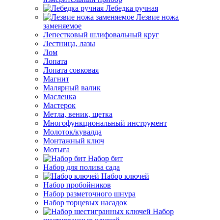
Лебедка ручная
Лезвие ножа
заменяемое
Лепестковый шлифовальный круг
Лестница, лазы
Лом
Лопата
Лопата совковая
Магнит
Малярный валик
Масленка
Мастерок
Метла, веник, щетка
Многофункциональный инструмент
Молоток/кувалда
Монтажный ключ
Мотыга
Набор бит
Набор для полива сада
Набор ключей
Набор пробойников
Набор разметочного шнура
Набор торцевых насадок
Набор