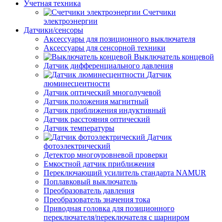
Учетная техника
Счетчики
электроэнергии
Датчики/сенсоры
Аксессуары для позиционного выключателя
Аксессуары для сенсорной техники
Выключатель концевой
Датчик дифференциального давления
Датчик
люминесцентности
Датчик оптический многолучевой
Датчик положения магнитный
Датчик приближения индуктивный
Датчик расстояния оптический
Датчик температуры
Датчик
фотоэлектрический
Детектор многоуровневой проверки
Емкостной датчик приближения
Переключающий усилитель стандарта NAMUR
Поплавковый выключатель
Преобразователь давления
Преобразователь значения тока
Приводная головка для позиционного
переключателя/переключателя с шарниром