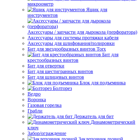
микроометр
Ящик для
инструментов
Аксессуары / запчасти для дырокола (перфоратора)
Аксессуары для системы протяжки кабеля
Аксессуары для шлифования/полировки
Бит для звездообразных винтов Torx
Бит для
крестообразных винтов
Бит для отвертки
Бит для шестигранных винтов
Бит для шлицевых винтов
Блок для подъемника
Болторез
Ведро
Воронка
Газовая горелка
Грабли
Держатель для бит
Динамометрический
ключ
Забор/ограждение
Заклепочник ручной