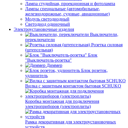
Лампа студийная, проекционная и фотолампа
Лампы специальные (автомобильные,
железнодорожные, судовые, авиационные)
Модуль светодиодный
Светодиод одиночный
Электроустановочные изделия
Выключатели,
переключатели
Розетка силовая
(штепсельная)
Блок
"Выключатель-розетка"
Диммер
Блок розеток,
удлинитель
Вилка с защитным контактом бытовая SCHUKO
Коробка монтажная для подключения
электроприборов (электроплиты)
Рамка декоративная для электроустановочных
устройств