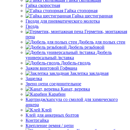
Гайка скользящая
Гайка скоростная
Гайка стопорная
Гайка шестигранная
Гвозди для пневматического молотка
Гвоздь
Герметик, монтажная
пена
Дюбель для полых стен
Дюбель резьбовой
Дюбель
универсальный /вставка
Дюбель-гвоздь
Зажим винтовой Гофмана
Заклепка закладная
Защелка
Звено цепи соединительное
Канат, веревка
Карабин
Картридж/капсула со смолой для химического
анкера
Клей
Клей для анкерных болтов
Контргайка
Крепление ремня / цепи