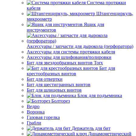
Система протяжки
кабеля
Штангенциркуль,
микроометр
Ящик для
инструментов
Аксессуары / запчасти для дырокола (перфоратора)
Аксессуары для системы протяжки кабеля
Аксессуары для шлифования/полировки
Бит для звездообразных винтов Torx
Бит для
крестообразных винтов
Бит для отвертки
Бит для шестигранных винтов
Бит для шлицевых винтов
Блок для подъемника
Болторез
Ведро
Воронка
Газовая горелка
Грабли
Держатель для бит
Динамометрический