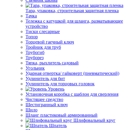
Съемник шкива
Тара, упаковка, строительная защитная пленка
Тачка
Тележка с катушкой для шланга, разматывающее
устройство
Тиски слесарные
Топор
Торцевой гаечный ключ
Тройник для труб
Трубогиб
Труборез
Тяпка, рыхлитель садовый
Угольник
Ударная отвертка/ гайковерт (пневматический)
Удлинитель для бит
Удлинитель для торцовых головок
Уровень
Установочная коробка с шаблон для сверления
Чистящее средство
Шестигранный ключ
Шило
Шланг пластиковый армированный
Шлифовальный круг
Шпатель