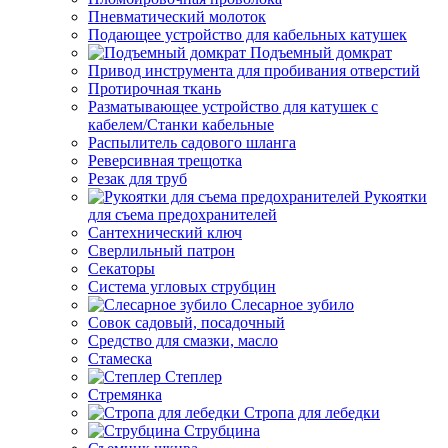
Пневматический молоток
Подающее устройство для кабельных катушек
Подъемный домкрат
Привод инструмента для пробивания отверстий
Протирочная ткань
Разматывающее устройство для катушек с
кабелем/Станки кабельные
Распылитель садового шланга
Реверсивная трещотка
Резак для труб
Рукоятки
для съема предохранителей
Сантехнический ключ
Сверлильный патрон
Секаторы
Система угловых струбцин
Слесарное зубило
Совок садовый, посадочный
Средство для смазки, масло
Стамеска
Степлер
Стремянка
Стропа для лебедки
Струбцина