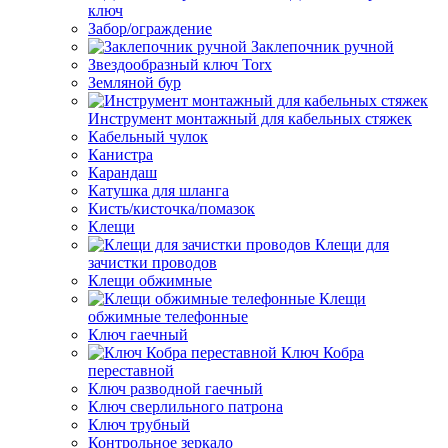
ключ
Забор/ограждение
Заклепочник ручной
Звездообразный ключ Torx
Земляной бур
Инструмент монтажный для кабельных стяжек
Кабельный чулок
Канистра
Карандаш
Катушка для шланга
Кисть/кисточка/помазок
Клещи
Клещи для
зачистки проводов
Клещи обжимные
Клещи
обжимные телефонные
Ключ гаечный
Ключ Кобра
переставной
Ключ разводной гаечный
Ключ сверлильного патрона
Ключ трубный
Контрольное зеркало