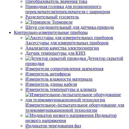
Преобразователь значения тока
Приводная головка для позиционного
переключателя/переключателя с шарниром
Разделительный усилитель
Термореле
Шнур соединительный для датчика-привода
Контрольно-измерительные приборы
Аксессуары для измерительных приборов
Анализатор качества электроэнергии
Датчик температуры для КИП
Детектор скрытой
проводки
Измерители сопротивления заземления
Измеритель антифриза
Измеритель влажности материала
Измеритель длины кабеля
Измеритель температуры и климата
Измерительное-/испытательное оборудование для
телекоммуникационной технологии
Индикатор
низкого напряжения
Индикатор чередования фаз