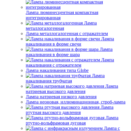
Лампа люминесцентная компактная
интегрированная
Лампа
металлогалогенная
Лампа металлогалогенная с отражателем
Лампа
накаливания в форме свечи
Лампа
накаливания в форме шара
Лампа
накаливания с отражателем
Лампа накаливания типа Globe
Лампа
накаливания трубчатая
Лампа
натриевая высокого давления
Лампа натриевая низкого давления
Лампа неоновая, иллюминационная, строб-лампа
Лампа
ртутная высокого давления
Лампа
ртутно-вольфрамовая дуговая
Лампа с