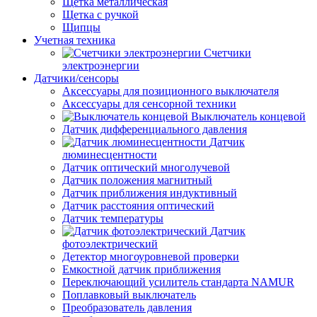
Щетка металлическая
Щетка с ручкой
Щипцы
Учетная техника
Счетчики
электроэнергии
Датчики/сенсоры
Аксессуары для позиционного выключателя
Аксессуары для сенсорной техники
Выключатель концевой
Датчик дифференциального давления
Датчик
люминесцентности
Датчик оптический многолучевой
Датчик положения магнитный
Датчик приближения индуктивный
Датчик расстояния оптический
Датчик температуры
Датчик
фотоэлектрический
Детектор многоуровневой проверки
Емкостной датчик приближения
Переключающий усилитель стандарта NAMUR
Поплавковый выключатель
Преобразователь давления