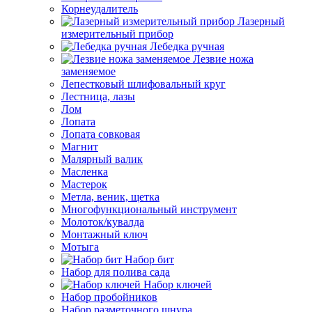
Корнеудалитель
Лазерный
измерительный прибор
Лебедка ручная
Лезвие ножа
заменяемое
Лепестковый шлифовальный круг
Лестница, лазы
Лом
Лопата
Лопата совковая
Магнит
Малярный валик
Масленка
Мастерок
Метла, веник, щетка
Многофункциональный инструмент
Молоток/кувалда
Монтажный ключ
Мотыга
Набор бит
Набор для полива сада
Набор ключей
Набор пробойников
Набор разметочного шнура