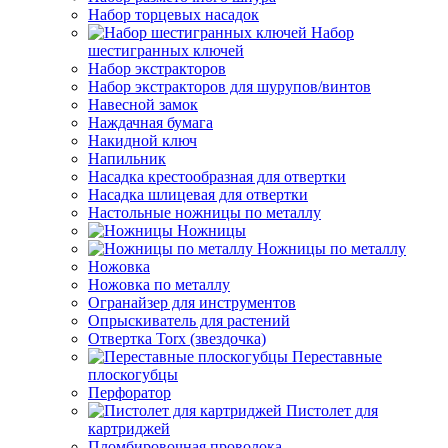
Набор торцевых насадок
Набор
шестигранных ключей
Набор экстракторов
Набор экстракторов для шурупов/винтов
Навесной замок
Наждачная бумага
Накидной ключ
Напильник
Насадка крестообразная для отвертки
Насадка шлицевая для отвертки
Настольные ножницы по металлу
Ножницы
Ножницы по металлу
Ножовка
Ножовка по металлу
Огранайзер для инструментов
Опрыскиватель для растений
Отвертка Torx (звездочка)
Переставные
плоскогубцы
Перфоратор
Пистолет для
картриджей
Пломбировочная проволока