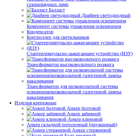
газоразрядных ламп
Балласт
Драйвер светодиодный
Компонент системы управления освещением
Конденсатор
Контроллер для светильников
Стартер/импульсно-зажигающее устройство (ИЗУ)
Трансформатор высоковольтного розжига
Трансформатор для низковольтной системы
освещения/низковольтной галогенной лампы
накаливания
Изделия крепежные
Анкер болтовой
Анкер забивной
Анкер клиновой
Анкер складной потолочный (пружинный)
Анкер стержневой
Болт анкерный