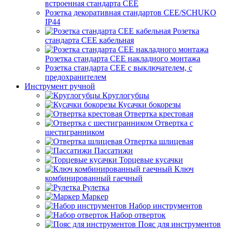
встроенная стандарта CEE
Розетка декоративная стандартов CEE/SCHUKO
IP44
Розетка
стандарта СЕЕ кабельная
Розетка стандарта СЕЕ накладного монтажа
Розетка стандарта СЕЕ с выключателем, с
предохранителем
Инструмент ручной
Круглогубцы
Кусачки бокорезы
Отвертка крестовая
Отвертка с
шестигранником
Отвертка шлицевая
Пассатижи
Торцевые кусачки
Ключ
комбинированный гаечный
Рулетка
Маркер
Набор инструментов
Набор отверток
Пояс для инструментов