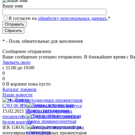
Ваше имя
Я согласен на
обработку персональных данных.
*
*
- Поля, обязательные для заполнения
Сообщение отправлено
Ваше сообщение успешно отправлено. В ближайшее время с Ва
Закрыть окно
с 11:00 до 19:00
0
0
0
В корзине
пока пусто
Каталог товаров
Наши новости
Лампы
Лампа светодиодная
15.02.2021
Модели светодиодных
прожекторов СДО 06 IEK®: теперь в
Лампа люминесцентная
белом корпусе
IEK GROUP расширяет модельный ряд
популярных светодиодных прожекторов