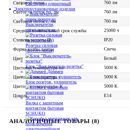
760 лм
Световой поток
Светодиод одиночный
Электроустановочные изделия
760 лм
Световой поток по, лм
760 лм
Световой поток с, лм
Выключатели,
переключатели
25000 ч
Средний номинальный срок службы
IP20
Степень защиты IP
Розетка силовая
Свеча
Форма колбы лампы
(штепсельная)
Белый
Цвет
Блок "Выключатель-розетка"
5000 К
Цветовая температура по
Диммер
5000 К
Цветовая температура с
Блок розеток, удлинитель
5000 К
Цветовая температура, К
E14
Цоколь
Вилка с защитным
контактом бытовая
SCHUKO
АНАЛОГИЧНЫЕ ТОВАРЫ (8)