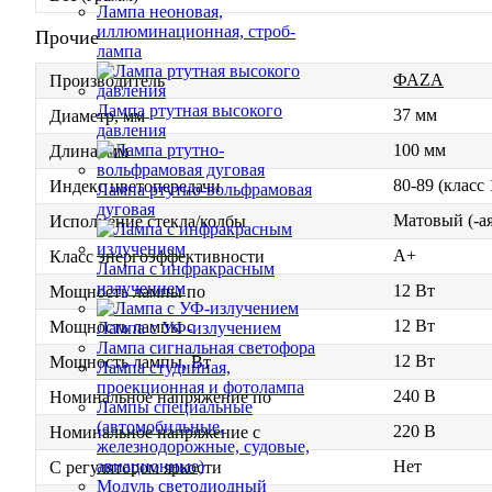
Лампа неоновая,
иллюминационная, строб-
Прочие
лампа
ФАZА
Производитель
Лампа ртутная высокого
37 мм
Диаметр, мм
давления
100 мм
Длина, мм
80-89 (класс
Индекс цветопередачи
Лампа ртутно-вольфрамовая
дуговая
Матовый (-ая
Исполнение стекла/колбы
A+
Класс энергоэффективности
Лампа с инфракрасным
излучением
12 Вт
Мощность лампы по
12 Вт
Мощность лампы с
Лампа с УФ-излучением
Лампа сигнальная светофора
12 Вт
Мощность лампы, Вт
Лампа студийная,
проекционная и фотолампа
240 В
Номинальное напряжение по
Лампы специальные
(автомобильные,
220 В
Номинальное напряжение с
железнодорожные, судовые,
Нет
авиационные)
С регулятором яркости
Модуль светодиодный