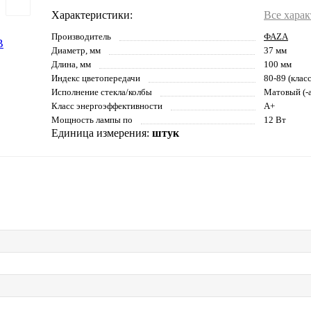
Характеристики:
Все хара
Производитель
ФАZА
Диаметр, мм
37 мм
Длина, мм
100 мм
Индекс цветопередачи
80-89 (клас
Исполнение стекла/колбы
Матовый (-а
Класс энергоэффективности
A+
Мощность лампы по
12 Вт
Единица измерения:
штук