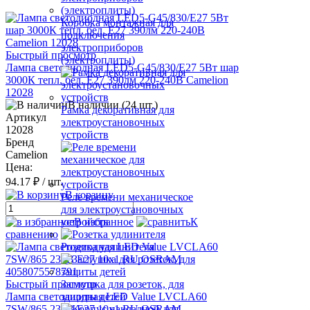
Коробка монтажная для
подключения
электроприборов
Быстрый просмотр
(электроплиты)
Лампа светодиодная LED5-G45/830/E27 5Вт шар
3000К тепл. бел. E27 390лм 220-240В Camelion
12028
В наличии (24 шт.)
Рамка декоративная для
Артикул
электроустановочных
12028
устройств
Бренд
Camelion
Цена:
94.17 ₽
/ шт.
В корзину
Реле времени механическое
для электроустановочных
В избранное
К
устройств
сравнению
Розетка удлинителя
Быстрый просмотр
Заглушка для розеток, для
Лампа светодиодная LED Value LVCLA60
защиты детей
7SW/865 230В E27 10х1 RU OSRAM