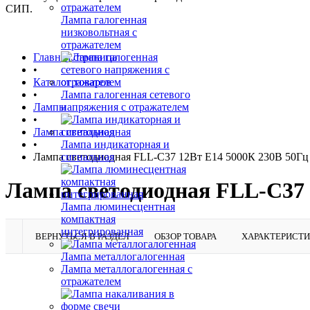
СИП.
Лампа галогенная
низковольтная с
отражателем
Главная страница
•
Каталог товаров
•
Лампа галогенная сетевого
Лампы
напряжения с отражателем
•
Лампа светодиодная
•
Лампа индикаторная и
Лампа светодиодная FLL-C37 12Вт E14 5000К 230В 50Г
сигнальная
Лампа светодиодная FLL-C37 
Лампа люминесцентная
компактная
интегрированная
ВЕРНУТЬСЯ В РАЗДЕЛ
ОБЗОР ТОВАРА
ХАРАКТЕРИСТ
Лампа металлогалогенная
Лампа металлогалогенная с
отражателем