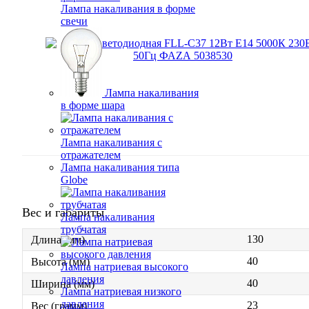
Лампа накаливания в форме
свечи
Лампа накаливания
в форме шара
Лампа накаливания с
отражателем
Лампа накаливания типа
Globe
Вес и габариты
Лампа накаливания
трубчатая
130
Длина (мм)
40
Высота (мм)
Лампа натриевая высокого
давления
40
Ширина (мм)
Лампа натриевая низкого
давления
23
Вес (грамм)