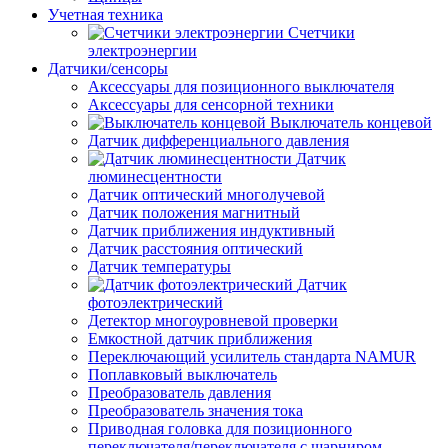
Учетная техника
Счетчики
электроэнергии
Датчики/сенсоры
Аксессуары для позиционного выключателя
Аксессуары для сенсорной техники
Выключатель концевой
Датчик дифференциального давления
Датчик
люминесцентности
Датчик оптический многолучевой
Датчик положения магнитный
Датчик приближения индуктивный
Датчик расстояния оптический
Датчик температуры
Датчик
фотоэлектрический
Детектор многоуровневой проверки
Емкостной датчик приближения
Переключающий усилитель стандарта NAMUR
Поплавковый выключатель
Преобразователь давления
Преобразователь значения тока
Приводная головка для позиционного
переключателя/переключателя с шарниром