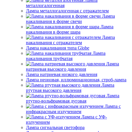
Лампа
металлогалогенная
Лампа металлогалогенная с отражателем
Лампа
накаливания в форме свечи
Лампа
накаливания в форме шара
Лампа
накаливания с отражателем
Лампа накаливания типа Globe
Лампа
накаливания трубчатая
Лампа
натриевая высокого давления
Лампа натриевая низкого давления
Лампа неоновая, иллюминационная, строб-лампа
Лампа
ртутная высокого давления
Лампа
ртутно-вольфрамовая дуговая
Лампа с
инфракрасным излучением
Лампа с УФ-
излучением
Лампа сигнальная светофора