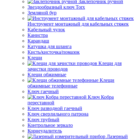
Заклепочник ручной
Звездообразный ключ Torx
Земляной бур
Инструмент монтажный для кабельных стяжек
Кабельный чулок
Канистра
Карандаш
Катушка для шланга
Кисть/кисточка/помазок
Клещи
Клещи для
зачистки проводов
Клещи обжимные
Клещи
обжимные телефонные
Ключ гаечный
Ключ Кобра
переставной
Ключ разводной гаечный
Ключ сверлильного патрона
Ключ трубный
Контрольное зеркало
Корнеудалитель
Лазерный