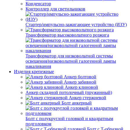
Конденсатор
Контроллер для светильников
Стартер/импульсно-зажигающее устройство (ИЗУ)
Трансформатор высоковольтного розжига
Трансформатор для низковольтной системы
освещения/низковольтной галогенной лампы
накаливания
Изделия крепежные
Анкер болтовой
Анкер забивной
Анкер клиновой
Анкер складной потолочный (пружинный)
Анкер стержневой
Болт анкерный
Болт с полукруглой головкой и квадратным
подголовком
Болт с Т-образной