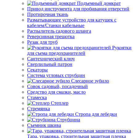
Подъемный домкрат
Привод инструмента для пробивания отверстий
Протирочная ткань
Разматывающее устройство для катушек с
кабелем/Станки кабельные
Распылитель садового шланга
Реверсивная трещотка
Резак для труб
Рукоятки
для съема предохранителей
Сантехнический ключ
Сверлильный патрон
Секаторы
Система угловых струбцин
Слесарное зубило
Совок садовый, посадочный
Средство для смазки, масло
Стамеска
Степлер
Стремянка
Стропа для лебедки
Струбцина
Съемник шкива
Тара, упаковка, строительная защитная пленка