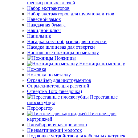
шестигранных ключей
Набор экстракторов
Набор экстракторов для шурупов/винтов
Навесной замок
Наждачная бумага
Накидной ключ
Напильник
Насадка крестообразная для отвертки
Насадка шлицевая для отвертки
Настольные ножницы по металлу
Ножницы
Ножницы по металлу
Ножовка
Ножовка по металлу
Огранайзер для инструментов
Опрыскиватель для растений
Отвертка Torx (звездочка)
Переставные
плоскогубцы
Перфоратор
Пистолет для
картриджей
Пломбировочная проволока
Пневматический молоток
Подающее устройство для кабельных катушек