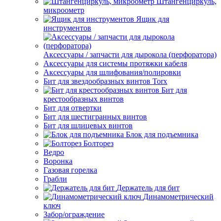
Штангенциркуль,
микроометр
Ящик для
инструментов
Аксессуары / запчасти для дырокола (перфоратора)
Аксессуары для системы протяжки кабеля
Аксессуары для шлифования/полировки
Бит для звездообразных винтов Torx
Бит для
крестообразных винтов
Бит для отвертки
Бит для шестигранных винтов
Бит для шлицевых винтов
Блок для подъемника
Болторез
Ведро
Воронка
Газовая горелка
Грабли
Держатель для бит
Динамометрический
ключ
Забор/ограждение