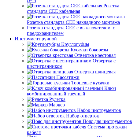
IP44
Розетка
стандарта СЕЕ кабельная
Розетка стандарта СЕЕ накладного монтажа
Розетка стандарта СЕЕ с выключателем, с
предохранителем
Инструмент ручной
Круглогубцы
Кусачки бокорезы
Отвертка крестовая
Отвертка с
шестигранником
Отвертка шлицевая
Пассатижи
Торцевые кусачки
Ключ
комбинированный гаечный
Рулетка
Маркер
Набор инструментов
Набор отверток
Пояс для инструментов
Система протяжки
кабеля