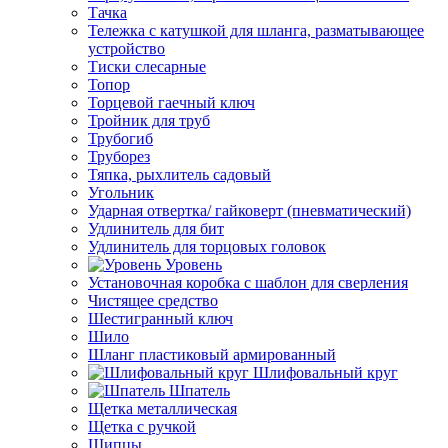
Тачка
Тележка с катушкой для шланга, разматывающее
устройство
Тиски слесарные
Топор
Торцевой гаечный ключ
Тройник для труб
Трубогиб
Труборез
Тяпка, рыхлитель садовый
Угольник
Ударная отвертка/ гайковерт (пневматический)
Удлинитель для бит
Удлинитель для торцовых головок
Уровень
Установочная коробка с шаблон для сверления
Чистящее средство
Шестигранный ключ
Шило
Шланг пластиковый армированный
Шлифовальный круг
Шпатель
Щетка металлическая
Щетка с ручкой
Щипцы