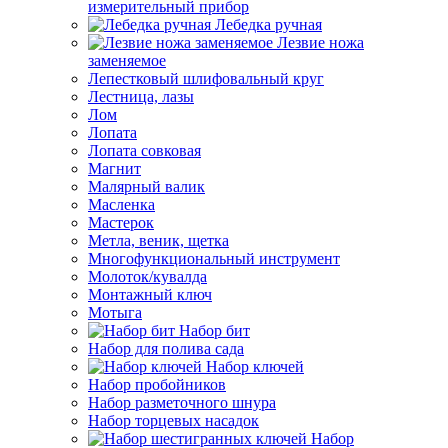
измерительный прибор
Лебедка ручная
Лезвие ножа
заменяемое
Лепестковый шлифовальный круг
Лестница, лазы
Лом
Лопата
Лопата совковая
Магнит
Малярный валик
Масленка
Мастерок
Метла, веник, щетка
Многофункциональный инструмент
Молоток/кувалда
Монтажный ключ
Мотыга
Набор бит
Набор для полива сада
Набор ключей
Набор пробойников
Набор разметочного шнура
Набор торцевых насадок
Набор