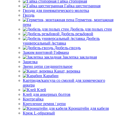
Гайка стопорная
Гайка шестигранная
Гвозди для пневматического молотка
Гвоздь
Герметик, монтажная
пена
Дюбель для полых стен
Дюбель резьбовой
Дюбель
универсальный /вставка
Дюбель-гвоздь
Зажим винтовой Гофмана
Заклепка закладная
Защелка
Звено цепи соединительное
Канат, веревка
Карабин
Картридж/капсула со смолой для химического
анкера
Клей
Клей для анкерных болтов
Контргайка
Крепление ремня / цепи
Кронштейн для кабеля
Крюк L-образный