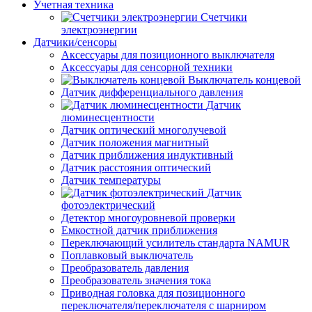
Учетная техника
Счетчики
электроэнергии
Датчики/сенсоры
Аксессуары для позиционного выключателя
Аксессуары для сенсорной техники
Выключатель концевой
Датчик дифференциального давления
Датчик
люминесцентности
Датчик оптический многолучевой
Датчик положения магнитный
Датчик приближения индуктивный
Датчик расстояния оптический
Датчик температуры
Датчик
фотоэлектрический
Детектор многоуровневой проверки
Емкостной датчик приближения
Переключающий усилитель стандарта NAMUR
Поплавковый выключатель
Преобразователь давления
Преобразователь значения тока
Приводная головка для позиционного
переключателя/переключателя с шарниром