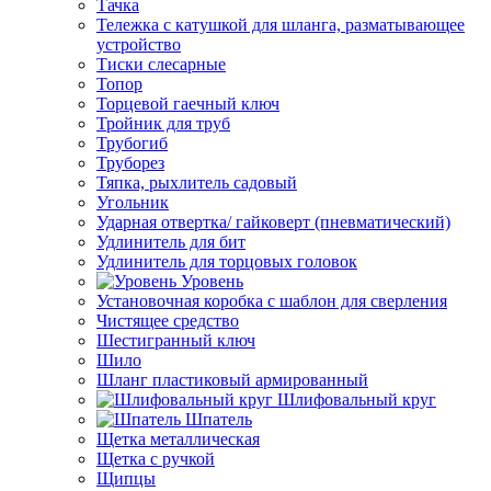
Тачка
Тележка с катушкой для шланга, разматывающее
устройство
Тиски слесарные
Топор
Торцевой гаечный ключ
Тройник для труб
Трубогиб
Труборез
Тяпка, рыхлитель садовый
Угольник
Ударная отвертка/ гайковерт (пневматический)
Удлинитель для бит
Удлинитель для торцовых головок
Уровень
Установочная коробка с шаблон для сверления
Чистящее средство
Шестигранный ключ
Шило
Шланг пластиковый армированный
Шлифовальный круг
Шпатель
Щетка металлическая
Щетка с ручкой
Щипцы