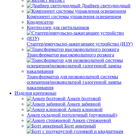
Балласт
Драйвер светодиодный
Компонент системы управления освещением
Конденсатор
Контроллер для светильников
Стартер/импульсно-зажигающее устройство (ИЗУ)
Трансформатор высоковольтного розжига
Трансформатор для низковольтной системы
освещения/низковольтной галогенной лампы
накаливания
Изделия крепежные
Анкер болтовой
Анкер забивной
Анкер клиновой
Анкер складной потолочный (пружинный)
Анкер стержневой
Болт анкерный