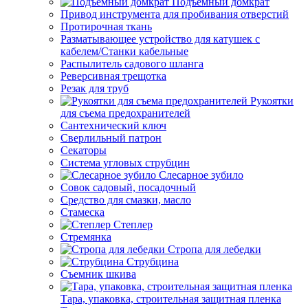
Подъемный домкрат
Привод инструмента для пробивания отверстий
Протирочная ткань
Разматывающее устройство для катушек с
кабелем/Станки кабельные
Распылитель садового шланга
Реверсивная трещотка
Резак для труб
Рукоятки
для съема предохранителей
Сантехнический ключ
Сверлильный патрон
Секаторы
Система угловых струбцин
Слесарное зубило
Совок садовый, посадочный
Средство для смазки, масло
Стамеска
Степлер
Стремянка
Стропа для лебедки
Струбцина
Съемник шкива
Тара, упаковка, строительная защитная пленка