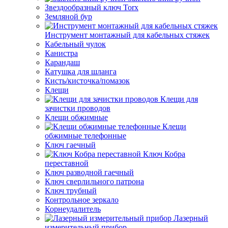
Звездообразный ключ Torx
Земляной бур
Инструмент монтажный для кабельных стяжек
Кабельный чулок
Канистра
Карандаш
Катушка для шланга
Кисть/кисточка/помазок
Клещи
Клещи для
зачистки проводов
Клещи обжимные
Клещи
обжимные телефонные
Ключ гаечный
Ключ Кобра
переставной
Ключ разводной гаечный
Ключ сверлильного патрона
Ключ трубный
Контрольное зеркало
Корнеудалитель
Лазерный
измерительный прибор