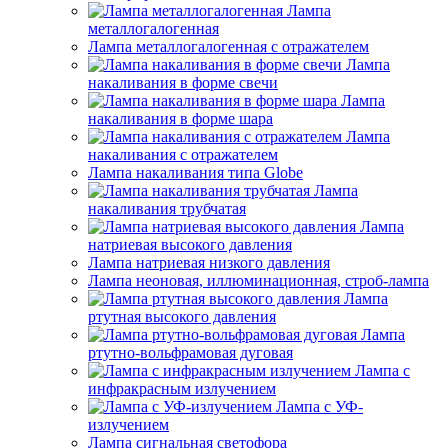
Лампа
металлогалогенная
Лампа металлогалогенная с отражателем
Лампа
накаливания в форме свечи
Лампа
накаливания в форме шара
Лампа
накаливания с отражателем
Лампа накаливания типа Globe
Лампа
накаливания трубчатая
Лампа
натриевая высокого давления
Лампа натриевая низкого давления
Лампа неоновая, иллюминационная, строб-лампа
Лампа
ртутная высокого давления
Лампа
ртутно-вольфрамовая дуговая
Лампа с
инфракрасным излучением
Лампа с УФ-
излучением
Лампа сигнальная светофора