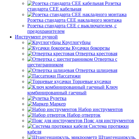
Розетка
стандарта СЕЕ кабельная
Розетка стандарта СЕЕ накладного монтажа
Розетка стандарта СЕЕ с выключателем, с
предохранителем
Инструмент ручной
Круглогубцы
Кусачки бокорезы
Отвертка крестовая
Отвертка с
шестигранником
Отвертка шлицевая
Пассатижи
Торцевые кусачки
Ключ
комбинированный гаечный
Рулетка
Маркер
Набор инструментов
Набор отверток
Пояс для инструментов
Система протяжки
кабеля
Штангенциркуль,