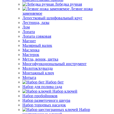
Лебедка ручная
Лезвие ножа
заменяемое
Лепестковый шлифовальный круг
Лестница, лазы
Лом
Лопата
Лопата совковая
Магнит
Малярный валик
Масленка
Мастерок
Метла, веник, щетка
Многофункциональный инструмент
Молоток/кувалда
Монтажный ключ
Мотыга
Набор бит
Набор для полива сада
Набор ключей
Набор пробойников
Набор разметочного шнура
Набор торцевых насадок
Набор