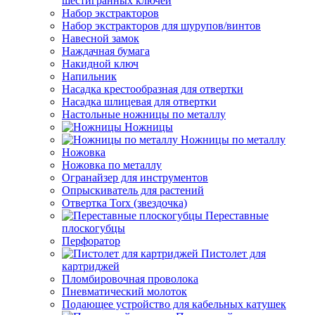
шестигранных ключей
Набор экстракторов
Набор экстракторов для шурупов/винтов
Навесной замок
Наждачная бумага
Накидной ключ
Напильник
Насадка крестообразная для отвертки
Насадка шлицевая для отвертки
Настольные ножницы по металлу
Ножницы
Ножницы по металлу
Ножовка
Ножовка по металлу
Огранайзер для инструментов
Опрыскиватель для растений
Отвертка Torx (звездочка)
Переставные
плоскогубцы
Перфоратор
Пистолет для
картриджей
Пломбировочная проволока
Пневматический молоток
Подающее устройство для кабельных катушек