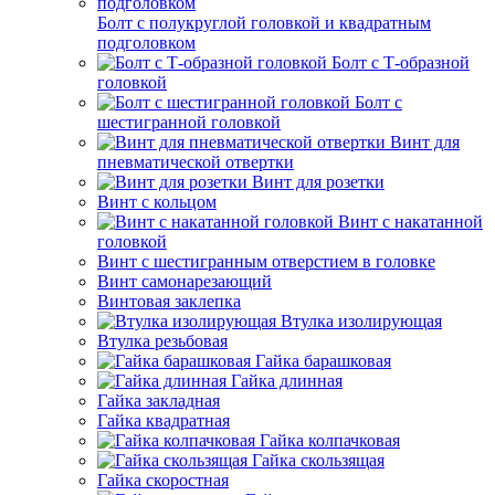
Болт с полукруглой головкой и квадратным
подголовком
Болт с Т-образной
головкой
Болт с
шестигранной головкой
Винт для
пневматической отвертки
Винт для розетки
Винт с кольцом
Винт с накатанной
головкой
Винт с шестигранным отверстием в головке
Винт самонарезающий
Винтовая заклепка
Втулка изолирующая
Втулка резьбовая
Гайка барашковая
Гайка длинная
Гайка закладная
Гайка квадратная
Гайка колпачковая
Гайка скользящая
Гайка скоростная