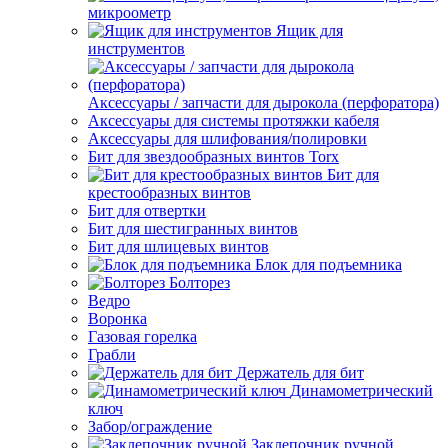
микроометр
Ящик для
инструментов
Аксессуары / запчасти для дырокола (перфоратора)
Аксессуары для системы протяжки кабеля
Аксессуары для шлифования/полировки
Бит для звездообразных винтов Torx
Бит для
крестообразных винтов
Бит для отвертки
Бит для шестигранных винтов
Бит для шлицевых винтов
Блок для подъемника
Болторез
Ведро
Воронка
Газовая горелка
Грабли
Держатель для бит
Динамометрический
ключ
Забор/ограждение
Заклепочник ручной