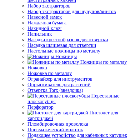
шестигранных ключей
Набор экстракторов
Набор экстракторов для шурупов/винтов
Навесной замок
Наждачная бумага
Накидной ключ
Напильник
Насадка крестообразная для отвертки
Насадка шлицевая для отвертки
Настольные ножницы по металлу
Ножницы
Ножницы по металлу
Ножовка
Ножовка по металлу
Огранайзер для инструментов
Опрыскиватель для растений
Отвертка Torx (звездочка)
Переставные
плоскогубцы
Перфоратор
Пистолет для
картриджей
Пломбировочная проволока
Пневматический молоток
Подающее устройство для кабельных катушек