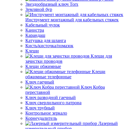
Звездообразный ключ Torx
Земляной бур
Инструмент монтажный для кабельных стяжек
Кабельный чулок
Канистра
Карандаш
Катушка для шланга
Кисть/кисточка/помазок
Клещи
Клещи для
зачистки проводов
Клещи обжимные
Клещи
обжимные телефонные
Ключ гаечный
Ключ Кобра
переставной
Ключ разводной гаечный
Ключ сверлильного патрона
Ключ трубный
Контрольное зеркало
Корнеудалитель
Лазерный
измерительный прибор