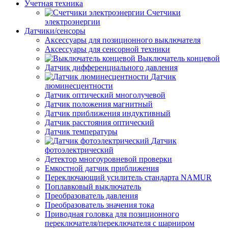
Учетная техника
Счетчики
электроэнергии
Датчики/сенсоры
Аксессуары для позиционного выключателя
Аксессуары для сенсорной техники
Выключатель концевой
Датчик дифференциального давления
Датчик
люминесцентности
Датчик оптический многолучевой
Датчик положения магнитный
Датчик приближения индуктивный
Датчик расстояния оптический
Датчик температуры
Датчик
фотоэлектрический
Детектор многоуровневой проверки
Емкостной датчик приближения
Переключающий усилитель стандарта NAMUR
Поплавковый выключатель
Преобразователь давления
Преобразователь значения тока
Приводная головка для позиционного
переключателя/переключателя с шарниром