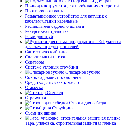
Подъемный домкрат
Привод инструмента для пробивания отверстий
Протирочная ткань
Разматывающее устройство для катушек с
кабелем/Станки кабельные
Распылитель садового шланга
Реверсивная трещотка
Резак для труб
Рукоятки
для съема предохранителей
Сантехнический ключ
Сверлильный патрон
Секаторы
Система угловых струбцин
Слесарное зубило
Совок садовый, посадочный
Средство для смазки, масло
Стамеска
Степлер
Стремянка
Стропа для лебедки
Струбцина
Съемник шкива
Тара, упаковка, строительная защитная пленка