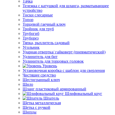
Тачка
Тележка с катушкой для шланга, разматывающее
устройство
Тиски слесарные
Топор
Торцевой гаечный ключ
Тройник для труб
Трубогиб
Труборез
Тяпка, рыхлитель садовый
Угольник
Ударная отвертка/ гайковерт (пневматический)
Удлинитель для бит
Удлинитель для торцовых головок
Уровень
Установочная коробка с шаблон для сверления
Чистящее средство
Шестигранный ключ
Шило
Шланг пластиковый армированный
Шлифовальный круг
Шпатель
Щетка металлическая
Щетка с ручкой
Щипцы