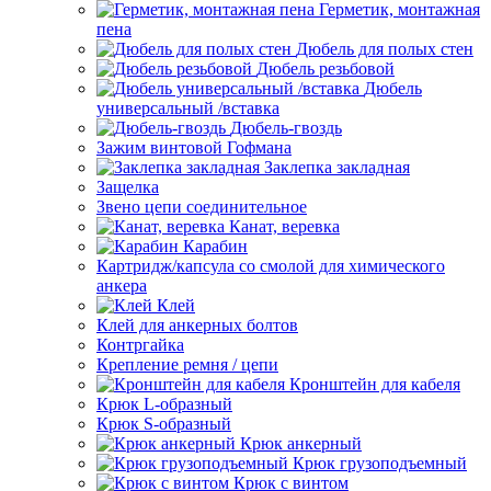
Герметик, монтажная
пена
Дюбель для полых стен
Дюбель резьбовой
Дюбель
универсальный /вставка
Дюбель-гвоздь
Зажим винтовой Гофмана
Заклепка закладная
Защелка
Звено цепи соединительное
Канат, веревка
Карабин
Картридж/капсула со смолой для химического
анкера
Клей
Клей для анкерных болтов
Контргайка
Крепление ремня / цепи
Кронштейн для кабеля
Крюк L-образный
Крюк S-образный
Крюк анкерный
Крюк грузоподъемный
Крюк с винтом