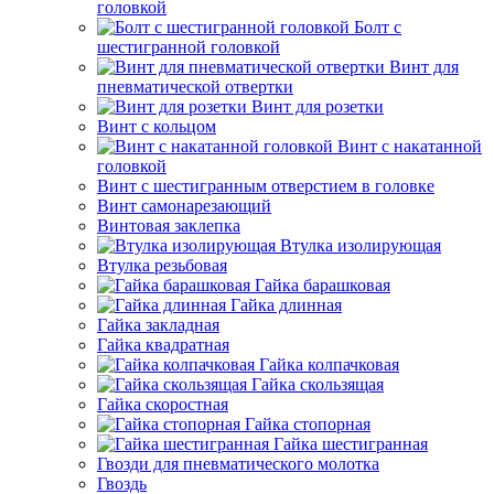
головкой
Болт с
шестигранной головкой
Винт для
пневматической отвертки
Винт для розетки
Винт с кольцом
Винт с накатанной
головкой
Винт с шестигранным отверстием в головке
Винт самонарезающий
Винтовая заклепка
Втулка изолирующая
Втулка резьбовая
Гайка барашковая
Гайка длинная
Гайка закладная
Гайка квадратная
Гайка колпачковая
Гайка скользящая
Гайка скоростная
Гайка стопорная
Гайка шестигранная
Гвозди для пневматического молотка
Гвоздь