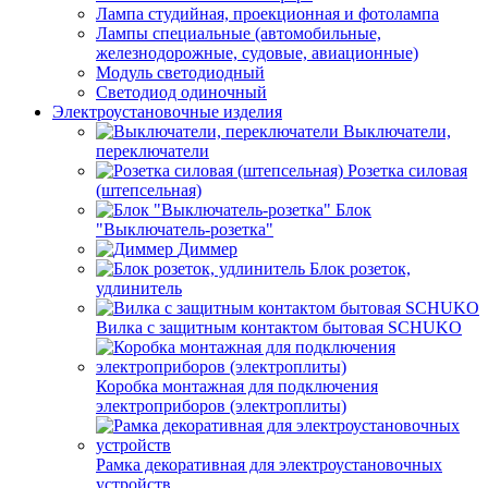
Лампа студийная, проекционная и фотолампа
Лампы специальные (автомобильные,
железнодорожные, судовые, авиационные)
Модуль светодиодный
Светодиод одиночный
Электроустановочные изделия
Выключатели,
переключатели
Розетка силовая
(штепсельная)
Блок
"Выключатель-розетка"
Диммер
Блок розеток,
удлинитель
Вилка с защитным контактом бытовая SCHUKO
Коробка монтажная для подключения
электроприборов (электроплиты)
Рамка декоративная для электроустановочных
устройств