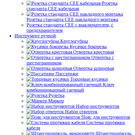
Розетка
стандарта СЕЕ кабельная
Розетка стандарта СЕЕ накладного монтажа
Розетка стандарта СЕЕ с выключателем, с
предохранителем
Инструмент ручной
Круглогубцы
Кусачки бокорезы
Отвертка крестовая
Отвертка с
шестигранником
Отвертка шлицевая
Пассатижи
Торцевые кусачки
Ключ
комбинированный гаечный
Рулетка
Маркер
Набор инструментов
Набор отверток
Пояс для инструментов
Система протяжки
кабеля
Штангенциркуль,