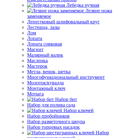
Лебедка ручная
Лезвие ножа
заменяемое
Лепестковый шлифовальный круг
Лестница, лазы
Лом
Лопата
Лопата совковая
Магнит
Малярный валик
Масленка
Мастерок
Метла, веник, щетка
Многофункциональный инструмент
Молоток/кувалда
Монтажный ключ
Мотыга
Набор бит
Набор для полива сада
Набор ключей
Набор пробойников
Набор разметочного шнура
Набор торцевых насадок
Набор