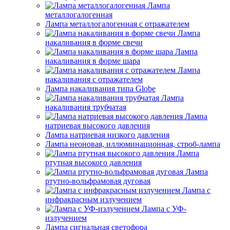
Лампа
металлогалогенная
Лампа металлогалогенная с отражателем
Лампа
накаливания в форме свечи
Лампа
накаливания в форме шара
Лампа
накаливания с отражателем
Лампа накаливания типа Globe
Лампа
накаливания трубчатая
Лампа
натриевая высокого давления
Лампа натриевая низкого давления
Лампа неоновая, иллюминационная, строб-лампа
Лампа
ртутная высокого давления
Лампа
ртутно-вольфрамовая дуговая
Лампа с
инфракрасным излучением
Лампа с УФ-
излучением
Лампа сигнальная светофора