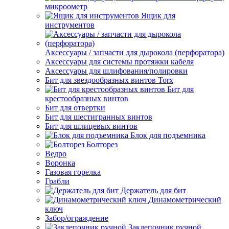
микроометр
Ящик для
инструментов
Аксессуары / запчасти для дырокола (перфоратора)
Аксессуары для системы протяжки кабеля
Аксессуары для шлифования/полировки
Бит для звездообразных винтов Torx
Бит для
крестообразных винтов
Бит для отвертки
Бит для шестигранных винтов
Бит для шлицевых винтов
Блок для подъемника
Болторез
Ведро
Воронка
Газовая горелка
Грабли
Держатель для бит
Динамометрический
ключ
Забор/ограждение
Заклепочник ручной