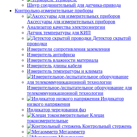
Шнур соединительный для датчика-привода
Контрольно-измерительные приборы
Аксессуары для измерительных приборов
Анализатор качества электроэнергии
Датчик температуры для КИП
Детектор скрытой
проводки
Измерители сопротивления заземления
Измеритель антифриза
Измеритель влажности материала
Измеритель длины кабеля
Измеритель температуры и климата
Измерительное-/испытательное оборудование для
телекоммуникационной технологии
Индикатор
низкого напряжения
Индикатор чередования фаз
Клещи
токоизмерительные
Контрольный стержень
Мегаомметр