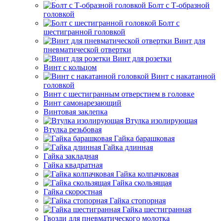
Болт с Т-образной
головкой
Болт с
шестигранной головкой
Винт для
пневматической отвертки
Винт для розетки
Винт с кольцом
Винт с накатанной
головкой
Винт с шестигранным отверстием в головке
Винт самонарезающий
Винтовая заклепка
Втулка изолирующая
Втулка резьбовая
Гайка барашковая
Гайка длинная
Гайка закладная
Гайка квадратная
Гайка колпачковая
Гайка скользящая
Гайка скоростная
Гайка стопорная
Гайка шестигранная
Гвозди для пневматического молотка