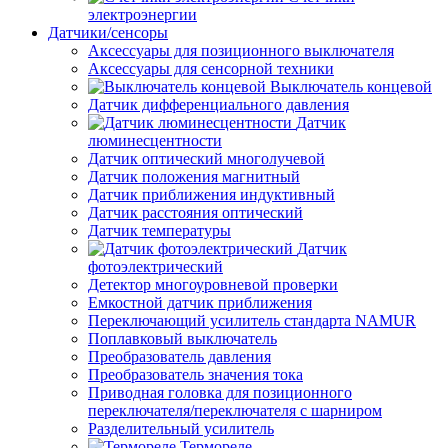
электроэнергии
Датчики/сенсоры
Аксессуары для позиционного выключателя
Аксессуары для сенсорной техники
Выключатель концевой
Датчик дифференциального давления
Датчик
люминесцентности
Датчик оптический многолучевой
Датчик положения магнитный
Датчик приближения индуктивный
Датчик расстояния оптический
Датчик температуры
Датчик
фотоэлектрический
Детектор многоуровневой проверки
Емкостной датчик приближения
Переключающий усилитель стандарта NAMUR
Поплавковый выключатель
Преобразователь давления
Преобразователь значения тока
Приводная головка для позиционного
переключателя/переключателя с шарниром
Разделительный усилитель
Термореле