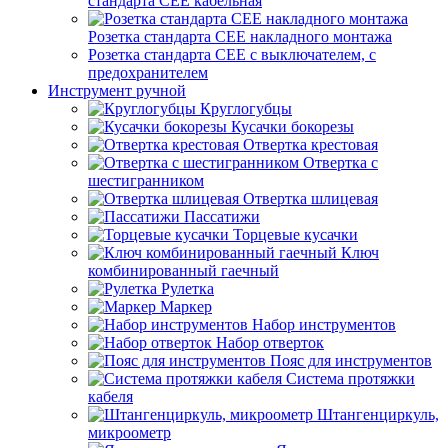
стандарта СЕЕ кабельная
Розетка стандарта СЕЕ накладного монтажа
Розетка стандарта СЕЕ с выключателем, с
предохранителем
Инструмент ручной
Круглогубцы
Кусачки бокорезы
Отвертка крестовая
Отвертка с
шестигранником
Отвертка шлицевая
Пассатижи
Торцевые кусачки
Ключ
комбинированный гаечный
Рулетка
Маркер
Набор инструментов
Набор отверток
Пояс для инструментов
Система протяжки
кабеля
Штангенциркуль,
микроометр