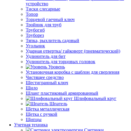
устройство
Тиски слесарные
Топор
Торцевой гаечный ключ
Тройник для труб
Трубогиб
Труборез
Тяпка, рыхлитель садовый
Угольник
Ударная отвертка/ гайковерт (пневматический)
Удлинитель для бит
Удлинитель для торцовых головок
Уровень
Установочная коробка с шаблон для сверления
Чистящее средство
Шестигранный ключ
Шило
Шланг пластиковый армированный
Шлифовальный круг
Шпатель
Щетка металлическая
Щетка с ручкой
Щипцы
Учетная техника
Счетчики