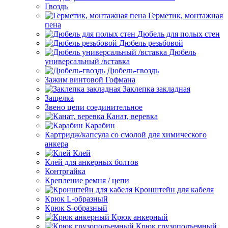
Гвоздь
Герметик, монтажная
пена
Дюбель для полых стен
Дюбель резьбовой
Дюбель
универсальный /вставка
Дюбель-гвоздь
Зажим винтовой Гофмана
Заклепка закладная
Защелка
Звено цепи соединительное
Канат, веревка
Карабин
Картридж/капсула со смолой для химического
анкера
Клей
Клей для анкерных болтов
Контргайка
Крепление ремня / цепи
Кронштейн для кабеля
Крюк L-образный
Крюк S-образный
Крюк анкерный
Крюк грузоподъемный