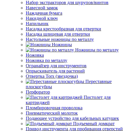
Набор экстракторов для шурупов/винтов
Навесной замок
Наждачная бумага
Накидной ключ
Напильник
Насадка крестообразная для отвертки
Насадка шлицевая для отвертки
Настольные ножницы по металлу
Ножницы
Ножницы по металлу
Ножовка
Ножовка по металлу
Огранайзер для инструментов
Опрыскиватель для растений
Отвертка Torx (звездочка)
Переставные
плоскогубцы
Перфоратор
Пистолет для
картриджей
Пломбировочная проволока
Пневматический молоток
Подающее устройство для кабельных катушек
Подъемный домкрат
Привод инструмента для пробивания отверстий