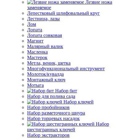
Лезвие ножа
заменяемое
Лепестковый шлифовальный круг
Лестница, лазы
Лом
Лопата
Лопата совковая
Магнит
Малярный валик
Масленка
Мастерок
Метла, веник, щетка
Многофункциональный инструмент
Молоток/кувалда
Монтажный ключ
Мотыга
Набор бит
Набор для полива сада
Набор ключей
Набор пробойников
Набор разметочного шнура
Набор торцевых насадок
Набор
шестигранных ключей
Набор экстракторов