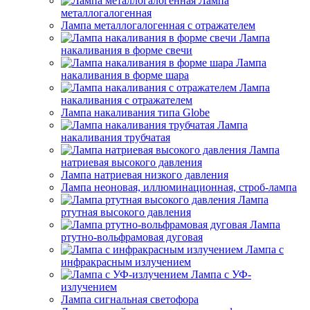
Лампа
металлогалогенная
Лампа металлогалогенная с отражателем
Лампа
накаливания в форме свечи
Лампа
накаливания в форме шара
Лампа
накаливания с отражателем
Лампа накаливания типа Globe
Лампа
накаливания трубчатая
Лампа
натриевая высокого давления
Лампа натриевая низкого давления
Лампа неоновая, иллюминационная, строб-лампа
Лампа
ртутная высокого давления
Лампа
ртутно-вольфрамовая дуговая
Лампа с
инфракрасным излучением
Лампа с УФ-
излучением
Лампа сигнальная светофора