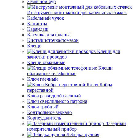
Земляной бур
Инструмент монтажный для кабельных стяжек
Кабельный чулок
Канистра
Карандаш
Катушка для шланга
Кисть/кисточка/помазок
Клещи
Клещи для
зачистки проводов
Клещи обжимные
Клещи
обжимные телефонные
Ключ гаечный
Ключ Кобра
переставной
Ключ разводной гаечный
Ключ сверлильного патрона
Ключ трубный
Контрольное зеркало
Корнеудалитель
Лазерный
измерительный прибор
Лебедка ручная