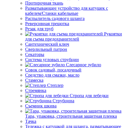
Протирочная ткань
Разматывающее устройство для катушек с
кабелем/Станки кабельные
Распылитель садового шланга
Реверсивная трещотка
Резак для труб
Рукоятки
для съема предохранителей
Сантехнический ключ
Сверлильный патрон
Секаторы
Система угловых струбцин
Слесарное зубило
Совок садовый, посадочный
Средство для смазки, масло
Стамеска
Степлер
Стремянка
Стропа для лебедки
Струбцина
Съемник шкива
Тара, упаковка, строительная защитная пленка
Тачка
Тележка с катушкой для шланга, разматывающее