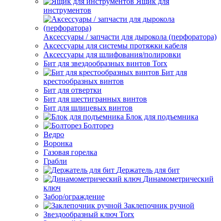
Ящик для
инструментов
Аксессуары / запчасти для дырокола (перфоратора)
Аксессуары для системы протяжки кабеля
Аксессуары для шлифования/полировки
Бит для звездообразных винтов Torx
Бит для
крестообразных винтов
Бит для отвертки
Бит для шестигранных винтов
Бит для шлицевых винтов
Блок для подъемника
Болторез
Ведро
Воронка
Газовая горелка
Грабли
Держатель для бит
Динамометрический
ключ
Забор/ограждение
Заклепочник ручной
Звездообразный ключ Torx