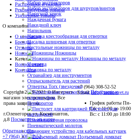
Набор экстракторов
Распродажи и скидки
Набор экстракторов для шурупов/винтов
Рекомендуемые товары
Навесной замок
Уцененные товары
Наждачная бумага
Накидной ключ
О компании
Напильник
Насадка крестообразная для отвертки
О компании
Насадка шлицевая для отвертки
Бренды
Настольные ножницы по металлу
Отзывы
Ножницы
Новости
Ножницы по металлу
Каталог
Ножовка
Вопрос ответ
Ножовка по металлу
Контакты
Огранайзер для инструментов
Опрыскиватель для растений
Отвертка Torx (звездочка)
+7 (964) 308-52-52
Copyright 2019-2021 © Интернет-
Переставные
Email:
info@arctic-svet.ru
магазин электротоваров. Все
плоскогубцы
График работы Пн-
права защищены.
Перфоратор
Сб: с 11:00 до 19:00
Пистолет для
г.Оленегорск ул. Космонавтов,
Вс: с 11:00 до 18:00
картриджей
д.8
Посмотреть на карте
Пломбировочная проволока
Пневматический молоток
Обратная связь
Подающее устройство для кабельных катушек
+7 (964) 308-52-52
Подъемный домкрат