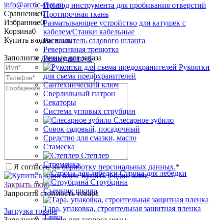
info@arctic-svet.ru
Привод инструмента для пробивания отверстий
Сравнение
0
Протирочная ткань
Избранное
0
Разматывающее устройство для катушек с
Корзина
0
кабелем/Станки кабельные
Купить в один клик
Распылитель садового шланга
Реверсивная трещотка
Заполните данные для заказа
Резак для труб
Рукоятки
для съема предохранителей
Сантехнический ключ
Сверлильный патрон
Секаторы
Система угловых струбцин
Слесарное зубило
Совок садовый, посадочный
Средство для смазки, масло
Стамеска
Степлер
Стремянка
Я согласен на
обработку персональных данных.
*
Стропа для лебедки
Купить в один клик
Струбцина
Закрыть окно
Съемник шкива
Запросить стоимость товара
Тара, упаковка, строительная защитная пленка
Загрузка товара
Тачка
Заполните данные для запроса цены