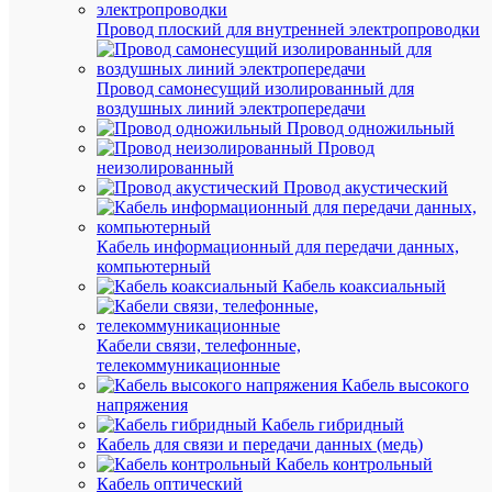
Провод плоский для внутренней электропроводки
Быстры
Провод самонесущий изолированный для
просмот
воздушных линий электропередачи
Лампа
Провод одножильный
светоди
Провод
LED-
неизолированный
JCDR-
Провод акустический
standard
7.5Вт
3000К
Кабель информационный для передачи данных,
тепл.
компьютерный
бел.
Кабель коаксиальный
GU5.3
675лм
160-
Кабели связи, телефонные,
260В
телекоммуникационные
ASD
Кабель высокого
4690612
напряжения
Кабель гибридный
Кабель для связи и передачи данных (медь)
Кабель контрольный
Под
Кабель оптический
заказ