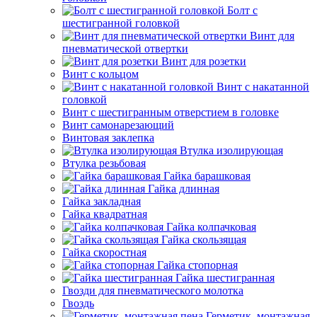
Болт с
шестигранной головкой
Винт для
пневматической отвертки
Винт для розетки
Винт с кольцом
Винт с накатанной
головкой
Винт с шестигранным отверстием в головке
Винт самонарезающий
Винтовая заклепка
Втулка изолирующая
Втулка резьбовая
Гайка барашковая
Гайка длинная
Гайка закладная
Гайка квадратная
Гайка колпачковая
Гайка скользящая
Гайка скоростная
Гайка стопорная
Гайка шестигранная
Гвозди для пневматического молотка
Гвоздь
Герметик, монтажная