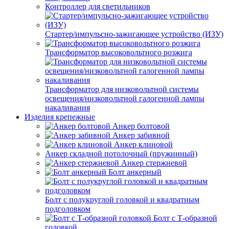
Контроллер для светильников
Стартер/импульсно-зажигающее устройство (ИЗУ)
Трансформатор высоковольтного розжига
Трансформатор для низковольтной системы
освещения/низковольтной галогенной лампы
накаливания
Изделия крепежные
Анкер болтовой
Анкер забивной
Анкер клиновой
Анкер складной потолочный (пружинный)
Анкер стержневой
Болт анкерный
Болт с полукруглой головкой и квадратным
подголовком
Болт с Т-образной
головкой