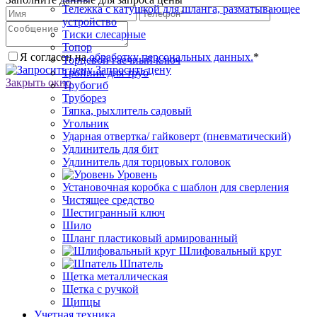
Тележка с катушкой для шланга, разматывающее
устройство
Тиски слесарные
Топор
Я согласен на
обработку персональных данных.
*
Торцевой гаечный ключ
Запросить цену
Тройник для труб
Закрыть окно
Трубогиб
Труборез
Тяпка, рыхлитель садовый
Угольник
Ударная отвертка/ гайковерт (пневматический)
Удлинитель для бит
Удлинитель для торцовых головок
Уровень
Установочная коробка с шаблон для сверления
Чистящее средство
Шестигранный ключ
Шило
Шланг пластиковый армированный
Шлифовальный круг
Шпатель
Щетка металлическая
Щетка с ручкой
Щипцы
Учетная техника