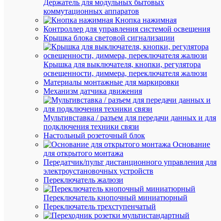
Держатель для модульных бытовых
В
нап
коммутационных аппаратов
Кнопка нажимная
63
Но
Контроллер для управления системой освещения
мА
ток
Крышка блока световой сигнализации
63
Но
мА
ток
Крышка для выключателя, кнопки, регулятора
Пере
Ро
освещенности, диммера, переключателя жалюзи
ток
ток
Материалы монтажные для маркировки
(AC)
Механизм датчика движения
Св
530
пот
лм
Мультивставка / разъем для передачи данных и для
лм
подключения техники связи
Св
Настольный розеточный блок
530
пот
Основание
лм
лм
для открытого монтажа
Передатчик/пульт дистанционного управления для
Ср
электроустановочных устройств
3000
но
Переключатель жалюзи
ч
сро
Переключатель кнопочный миниатюрный
Фо
Переключатель трехступенчатый
Рефл
ко
ла