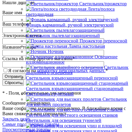
Нашли дешевле
Светильник/прожектор
Лента/полоса
Ваше имя
светодиодная
Ваш телефон
*
Фонарь карманный, ручной электрический
Электронная почта
Светильник пылевлагозащищенный
Прожектор переносной
Лампа настольная
Название товара
*
Ночник
Освещение
Ссылка на товар другого магазина
*
иллюминационное
Светильник
Я согласен на
обработку персональных данных.
*
аварийного освещения
Светильник взрывозащищенный переносной
Светильник взрывозащищенный стационарный
*
- Поля, обязательные для заполнения
Светильник грунтовый
Светильник
Сообщение отправлено
для высоких пролетов
Ваше сообщение успешно отправлено. В ближайшее время с
Вами свяжется наш специалист
Светильник для местного освещения станков
Закрыть окно
Светильник для освещения туннелей
Самые продаваемые товары
Просмотренные товары
Светильник для освещения улиц и площадей