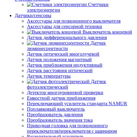
Счетчики
электроэнергии
Датчики/сенсоры
Аксессуары для позиционного выключателя
Аксессуары для сенсорной техники
Выключатель концевой
Датчик дифференциального давления
Датчик
люминесцентности
Датчик оптический многолучевой
Датчик положения магнитный
Датчик приближения индуктивный
Датчик расстояния оптический
Датчик температуры
Датчик
фотоэлектрический
Детектор многоуровневой проверки
Емкостной датчик приближения
Переключающий усилитель стандарта NAMUR
Поплавковый выключатель
Преобразователь давления
Преобразователь значения тока
Приводная головка для позиционного
переключателя/переключателя с шарниром
Разделительный усилитель