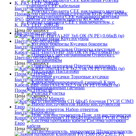
Розетка
стандарта СЕЕ кабельная
Быстрый просмотр
Прожектор светодиодный с пультом RGB 20Вт 6500К
Розетка стандарта СЕЕ накладного монтажа
IP65 1600лм 20 режимов работы КОСМОС
Розетка стандарта СЕЕ с выключателем, с
K_PR5_LED_20RGB
предохранителем
Цена по запросу
Инструмент ручной
Круглогубцы
Кусачки бокорезы
Быстрый просмотр
Отвертка крестовая
Кабель ППГ-Пнг(А)-HF 3х6 ОК (N PE) 0.66кВ (м)
Отвертка с
Цветлит 00-00140340
шестигранником
Цена по запросу
Отвертка шлицевая
Пассатижи
Торцевые кусачки
Быстрый просмотр
Ключ
Кабель ВВГ-Пнг(А)-LS 3х2.5 ок (N PE) 0.66кВ (м)
комбинированный гаечный
ПромЭл 11854230
Рулетка
Цена по запросу
Маркер
Набор инструментов
Набор отверток
Быстрый просмотр
Пояс для инструментов
Коробка установочная СП 68х45 блочная ГУСИ С3М3
Система протяжки
Евро
кабеля
Цена по запросу
Штангенциркуль,