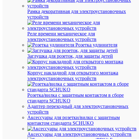
штук
Рамка декоративная для электроустановочных
устройств
Реле времени механическое для
Вес
электроустановочных устройств
и
Розетка удлинителя
габа
Заглушка для розеток, для защиты детей
Дл
51
(мм
Корпус накладной для открытого монтажа
Вы
электроустановочных устройств
59
(мм
Ши
60
Розетка/вилка с защитным контактом в сборе
(мм
стандарта SCHUKO
Адаптер переходный для электроустановочных
Ве
39
устройств
(гр
Аксессуары для розетки/вилки с защитным
контактом стандарта SCHUKO
Про
Аксессуары для электроустановочных устройств
Came
Пр