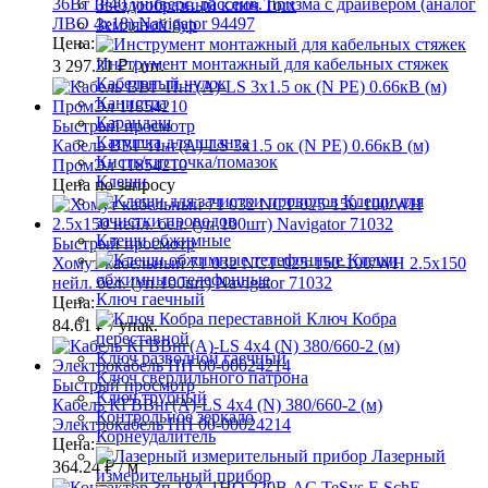
36Вт IP40 универс. рассеив. призма с драйвером (аналог
Звездообразный ключ Torx
ЛВО 4х18) Navigator 94497
Земляной бур
Цена:
Инструмент монтажный для кабельных стяжек
3 297.31 ₽
/ шт.
Кабельный чулок
Канистра
Карандаш
Быстрый просмотр
Катушка для шланга
Кабель ВВГ-Пнг(А)-LS 3х1.5 ок (N PE) 0.66кВ (м)
Кисть/кисточка/помазок
ПромЭл 11854210
Клещи
Цена по запросу
Клещи для
зачистки проводов
Клещи обжимные
Быстрый просмотр
Клещи
Хомут кабельный 71 032 NCT-025-150-100/WH 2.5х150
обжимные телефонные
нейл. бел. (уп.100шт) Navigator 71032
Ключ гаечный
Цена:
Ключ Кобра
84.61 ₽
/ упак.
переставной
Ключ разводной гаечный
Ключ сверлильного патрона
Быстрый просмотр
Ключ трубный
Кабель КГВВнг(А)-LS 4х4 (N) 380/660-2 (м)
Контрольное зеркало
Электрокабель НН 00-00024214
Корнеудалитель
Цена:
Лазерный
364.24 ₽
/ м
измерительный прибор