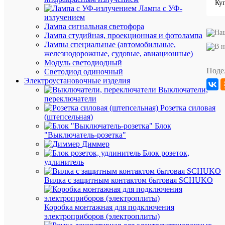
Производи
Camelio
Лампа с УФ-
Диаметр,
50
излучением
мм
мм
Лампа сигнальная светофора
Длина,
46
Лампа студийная, проекционная и фотолампа
мм
мм
Лампы специальные (автомобильные,
70-
железнодорожные, судовые, авиационные)
Индекс
79
Модуль светодиодный
цветопере
(класс
Поде
Светодиод одиночный
2А)
Электроустановочные изделия
Исполнен
Матовы
Выключатели,
стекла/
(-
переключатели
колбы
ая)
Розетка силовая
Класс
A
(штепсельная)
энергоэфф
Блок
Мощность
8
"Выключатель-розетка"
лампы,
Вт
Диммер
Вт
Блок розеток,
Кол-
удлинитель
во
в
Вилка с защитным контактом бытовая SCHUKO
упаковке
10
шт.
Коробка монтажная для подключения
Единица
электроприборов (электроплиты)
измерени