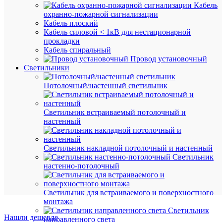
Кабель
Артикул
охранно-пожарной сигнализации
4690612
Кабель плоский
Бренд
Кабель силовой < 1кВ для нестационарной
ASD
прокладки
Цена
Кабель спиральный
по
Провод установочный
запросу
Светильники
Запроси
Потолочный/настенный светильник
цену
Светильник встраиваемый потолочный и
настенный
В
избранн
Светильник накладной потолочный и настенный
Светильник
К
настенно-потолочный
сравнен
Светильник для встраиваемого и поверхностного
монтажа
Светильник
Нашли дешевле
направленного света