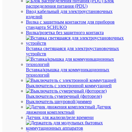
Блок
распределения питания (PDU)
50
Диа
Ввод кабельный для электроустановочных
мм
мм
изделий
46
Дли
Вилка с защитным контактом для приборов
мм
мм
стандарта SCHUKO
Вилка/розетка без защитного контакта
70-
79
Ин
(клас
цве
Вставка светящаяся для электроустановочных
2А)
устройств
Мато
Ис
(-
сте
Вставка/крышка для коммуникационных
ая)
ко
технологий
Кла
A
Выключатель с электронной коммутацией
эне
8
Мо
Выключатель сумеречный (фотореле)
Вт
лам
Выключатель шнуровой/диммер
Датчик
Но
движения комплектный
265
на
Датчик для жалюзи/реле времени
В
по
170
Но