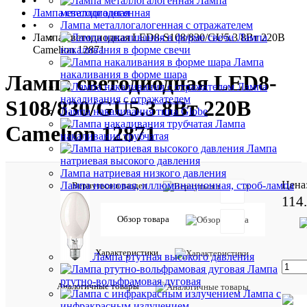
•
Лампа
Лампа светодиодная
металлогалогенная
•
Лампа металлогалогенная с отражателем
Лампа светодиодная LED8-S108/830/GU5.3 8Вт 220В
Лампа
Camelion 12871
накаливания в форме свечи
Лампа
накаливания в форме шара
Лампа светодиодная LED8-
Лампа
накаливания с отражателем
S108/830/GU5.3 8Вт 220В
Лампа накаливания типа Globe
Лампа
Camelion 12871
накаливания трубчатая
Лампа
натриевая высокого давления
Лампа натриевая низкого давления
Цена
Лампа неоновая, иллюминационная, строб-лампа
Вернуться в раздел
114
Обзор товара
Отзывов:
Характеристики
Лампа ртутная высокого давления
Лампа
ртутно-вольфрамовая дуговая
Характе
Все
Аналогичные товары
Лампа с
характ
инфракрасным излучением