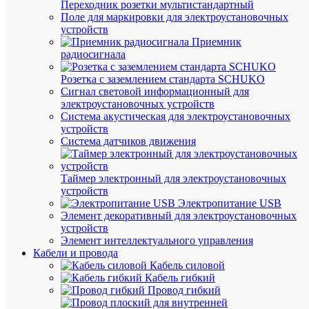
Переходник розетки мультистандартный
Поле для маркировки для электроустановочных
Цве
3000
устройств
тем
К
Приемник
по
радиосигнала
Цве
3000
тем
Розетка с заземлением стандарта SCHUKO
К
с
Сигнал световой информационный для
электроустановочных устройств
GU5.
Цо
Система акустическая для электроустановочных
устройств
Система датчиков движения
АН
Таймер электронный для электроустановочных
ТО
устройств
(1)
Электропитание USB
Элемент декоративный для электроустановочных
устройств
Элемент интеллектуального управления
Кабели и провода
Кабель силовой
Кабель гибкий
Провод гибкий