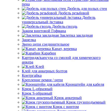
пена
Дюбель для полых стен
Дюбель резьбовой
Дюбель
универсальный /вставка
Дюбель-гвоздь
Зажим винтовой Гофмана
Заклепка закладная
Защелка
Звено цепи соединительное
Канат, веревка
Карабин
Картридж/капсула со смолой для химического
анкера
Клей
Клей для анкерных болтов
Контргайка
Крепление ремня / цепи
Кронштейн для кабеля
Крюк L-образный
Крюк S-образный
Крюк анкерный
Крюк грузоподъемный
Крюк с винтом