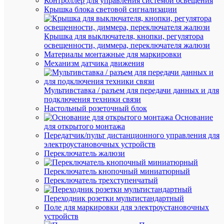
Контроллер для управления системой освещения
мА
ток
Крышка блока световой сигнализации
80
Но
мА
ток
Крышка для выключателя, кнопки, регулятора
Пере
освещенности, диммера, переключателя жалюзи
Ро
ток
Материалы монтажные для маркировки
ток
(AC)
Механизм датчика движения
Св
900
пот
лм
Мультивставка / разъем для передачи данных и для
лм
подключения техники связи
Настольный розеточный блок
Св
900
Основание
пот
лм
для открытого монтажа
лм
Передатчик/пульт дистанционного управления для
Ср
электроустановочных устройств
3000
но
Переключатель жалюзи
ч
сро
Переключатель кнопочный миниатюрный
Фо
Переключатель трехступенчатый
Груш
ко
ла
Переходник розетки мультистандартный
Поле для маркировки для электроустановочных
Цве
6500
устройств
тем
К