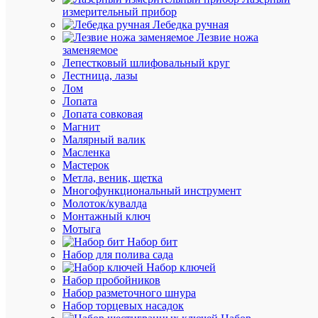
В
измерительный прибор
избранн
Лебедка ручная
Лезвие ножа
заменяемое
К
Лепестковый шлифовальный круг
сравнен
Лестница, лазы
Лом
Лопата
Лопата совковая
Магнит
Малярный валик
Масленка
Мастерок
Быстры
Метла, веник, щетка
просмот
Многофункциональный инструмент
Лампа
Молоток/кувалда
светоди
Монтажный ключ
61
Мотыга
336
Набор бит
NLL-
Набор для полива сада
G45-
Набор ключей
8.5-
Набор пробойников
230-
Набор разметочного шнура
2.7К-
Набор торцевых насадок
E27