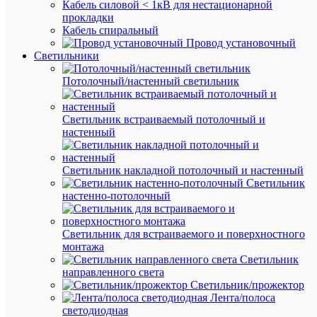
Кабель силовой < 1кВ для нестационарной
Артикул
прокладки
LLE-
Кабель спиральный
CORN-
Провод установочный
5-
Светильники
012-
40-
Потолочный/настенный светильник
G4
Бренд
IEK
Светильник встраиваемый потолочный и
Цена:
настенный
160.65
₽
/
Светильник накладной потолочный и настенный
шт.
Светильник
настенно-потолочный
В
корзину
Светильник для встраиваемого и поверхностного
монтажа
Светильник
направленного света
В
Светильник/прожектор
избранн
Лента/полоса
светодиодная