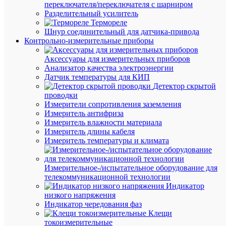
переключателя/переключателя с шарниром
просмот
Разделительный усилитель
Лампа
Термореле
светоди
Шнур соединительный для датчика-привода
GREEN
Контрольно-измерительные приборы
LINE
GX-
Аксессуары для измерительных приборов
12W-
Анализатор качества электроэнергии
865-
Датчик температуры для КИП
GX53
Детектор скрытой
GL
проводки
12Вт
Измерители сопротивления заземления
таблетка
Измеритель антифриза
6500К
Измеритель влажности материала
свет
Измеритель длины кабеля
холод.
Измеритель температуры и климата
GX53
Эра
Б006699
Измерительное-/испытательное оборудование для
телекоммуникационной технологии
Индикатор
В
низкого напряжения
наличии
Индикатор чередования фаз
(150
Клещи
шт.)
токоизмерительные
Артикул