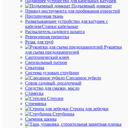
Подающее устройство для кабельных катушек
В
Подъемный домкрат
избранн
Привод инструмента для пробивания отверстий
Протирочная ткань
К
Разматывающее устройство для катушек с
сравнен
кабелем/Станки кабельные
Распылитель садового шланга
Реверсивная трещотка
Резак для труб
Рукоятки
для съема предохранителей
Сантехнический ключ
Сверлильный патрон
Секаторы
Система угловых струбцин
Слесарное зубило
Совок садовый, посадочный
Быстры
Средство для смазки, масло
просмот
Стамеска
Лампа
Степлер
светоди
Стремянка
LED8-
Стропа для лебедки
G45/830
Струбцина
8Вт
Съемник шкива
шар