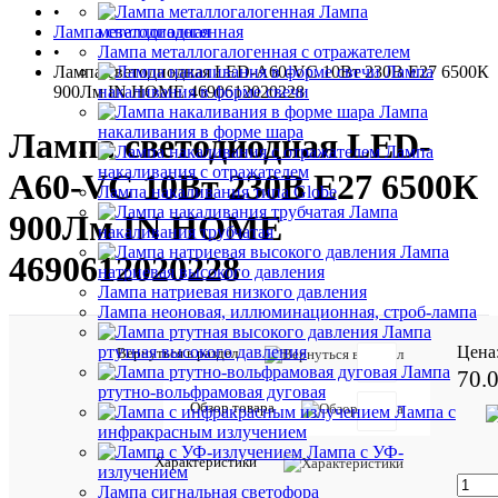
•
Лампа
Лампа светодиодная
металлогалогенная
•
Лампа металлогалогенная с отражателем
Лампа светодиодная LED-A60-VC 10Вт 230В E27 6500К
Лампа
900Лм IN HOME 4690612020228
накаливания в форме свечи
Лампа
накаливания в форме шара
Лампа светодиодная LED-
Лампа
накаливания с отражателем
A60-VC 10Вт 230В E27 6500К
Лампа накаливания типа Globe
Лампа
900Лм IN HOME
накаливания трубчатая
Лампа
4690612020228
натриевая высокого давления
Лампа натриевая низкого давления
Лампа неоновая, иллюминационная, строб-лампа
Лампа
Цена
ртутная высокого давления
Вернуться в раздел
Лампа
70.
ртутно-вольфрамовая дуговая
Обзор товара
Лампа с
Отзывов:
инфракрасным излучением
Лампа с УФ-
Характеристики
излучением
Лампа сигнальная светофора