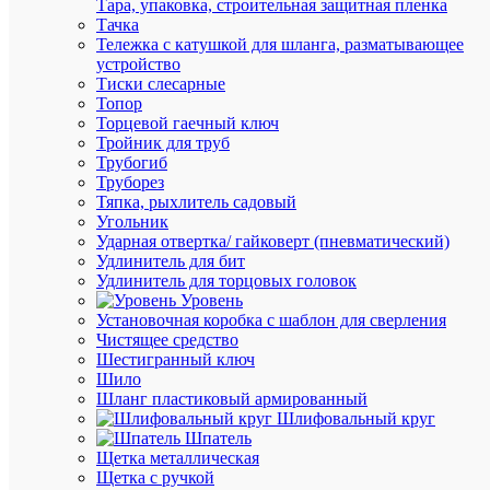
3000К
Тара, упаковка, строительная защитная пленка
тепл.
Тачка
бел.
Тележка с катушкой для шланга, разматывающее
E14
устройство
720лм
Тиски слесарные
170-
Топор
265В
Торцевой гаечный ключ
Camelion
Тройник для труб
12391
Трубогиб
Труборез
Тяпка, рыхлитель садовый
В
Угольник
наличии
Ударная отвертка/ гайковерт (пневматический)
(7
Удлинитель для бит
шт.)
Удлинитель для торцовых головок
Артикул
Уровень
12391
Установочная коробка с шаблон для сверления
Бренд
Чистящее средство
Camelion
Шестигранный ключ
Цена:
Шило
104.25
Шланг пластиковый армированный
Шлифовальный круг
₽
Шпатель
/
Щетка металлическая
шт.
Щетка с ручкой