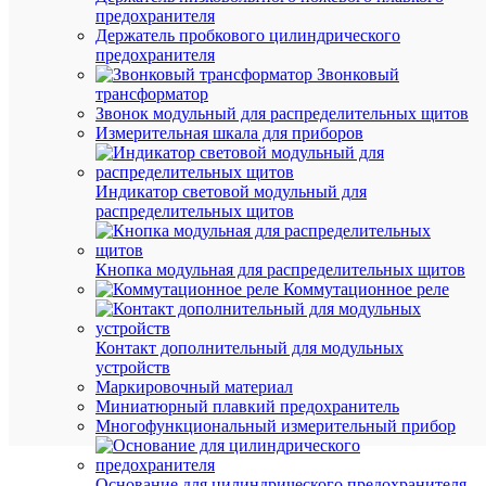
Бренд
предохранителя
КОСМО
Держатель пробкового цилиндрического
Цена:
предохранителя
185.91
Звонковый
₽
трансформатор
/
Звонок модульный для распределительных щитов
шт.
Измерительная шкала для приборов
В
Индикатор световой модульный для
корзину
распределительных щитов
Кнопка модульная для распределительных щитов
В
Коммутационное реле
избранн
Контакт дополнительный для модульных
К
устройств
сравнен
Маркировочный материал
Миниатюрный плавкий предохранитель
Многофункциональный измерительный прибор
Основание для цилиндрического предохранителя