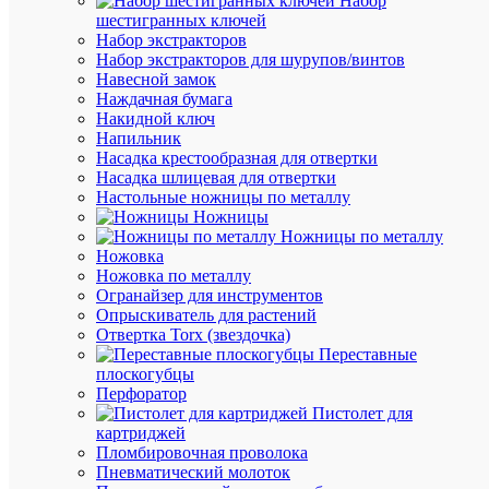
Набор
Navigato
шестигранных ключей
61336
Набор экстракторов
Набор экстракторов для шурупов/винтов
Навесной замок
В
Наждачная бумага
наличии
Накидной ключ
(3
Напильник
шт.)
Насадка крестообразная для отвертки
Артикул
Насадка шлицевая для отвертки
61336
Настольные ножницы по металлу
Бренд
Ножницы
NAVIG
Ножницы по металлу
Цена:
Ножовка
179.69
Ножовка по металлу
₽
Огранайзер для инструментов
/
Опрыскиватель для растений
шт.
Отвертка Torx (звездочка)
Переставные
плоскогубцы
В
Перфоратор
корзину
Пистолет для
картриджей
Пломбировочная проволока
Пневматический молоток