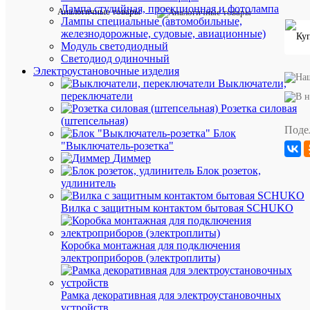
Лампа студийная, проекционная и фотолампа
Характе
Все
Аналогичные товары
Лампы специальные (автомобильные,
характ
железнодорожные, судовые, авиационные)
IN
Производи
Модуль светодиодный
HOME
Светодиод одиночный
Диаметр,
60
Электроустановочные изделия
мм
мм
Выключатели,
Длина,
110
переключатели
мм
мм
Розетка силовая
Индекс
80
(штепсельная)
цветопере
Поде
Блок
Класс
A+
"Выключатель-розетка"
энергоэфф
Диммер
Мощность
10
Блок розеток,
лампы,
Вт
удлинитель
Вт
Номиналь
240
Вилка с защитным контактом бытовая SCHUKO
напряжен
В
по
Кол-
Коробка монтажная для подключения
во
электроприборов (электроплиты)
в
упаковке
10
Рамка декоративная для электроустановочных
шт.
устройств
Единица