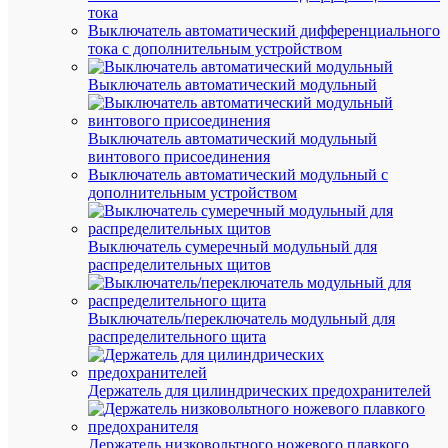
тока
Выключатель автоматический дифференциального
Быстры
тока с дополнительным устройством
просмот
Лампа
Выключатель автоматический модульный
светоди
KOSMO
premium
Выключатель автоматический модульный
3Вт
винтового присоединения
свеча
Выключатель автоматический модульный с
на
дополнительным устройством
ветру
E14
230В
Выключатель сумеречный модульный для
4500К
распределительных щитов
Космос
KLED3w
Выключатель/переключатель модульный для
распределительного щита
В
наличии
(1
Держатель для цилиндрических предохранителей
шт.)
Артикул
KLED3w
Держатель низковольтного ножевого плавкого