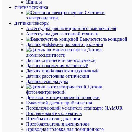
Щипцы
Учетная техника
В
Счетчики
корзину
электроэнергии
Датчики/сенсоры
Аксессуары для позиционного выключателя
Аксессуары для сенсорной техники
В
Выключатель концевой
избранн
Датчик дифференциального давления
Датчик
люминесцентности
К
Датчик оптический многолучевой
сравнен
Датчик положения магнитный
Датчик приближения индуктивный
Датчик расстояния оптический
Датчик температуры
Датчик
фотоэлектрический
Детектор многоуровневой проверки
Емкостной датчик приближения
Переключающий усилитель стандарта NAMUR
Поплавковый выключатель
Преобразователь давления
Преобразователь значения тока
Приводная головка для позиционного
Быстры