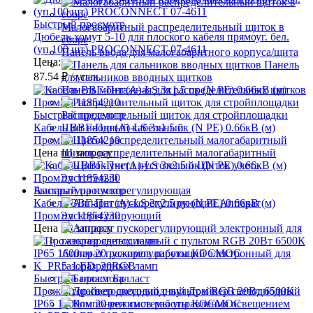
Быстрый просмотр
Малогабаритный распределительный щиток в
Дюбель-хомут 5-10 для плоского кабеля прямоуг. бел.
сборе
(уп.100 шт) PROCONNECT 07-4611
Панель ввода для малогабаритного корпуса/щита
Цена:
Панель
87.54 ₽
/ упак.
для сальников вводных щитков
Панель монтажная для распределительных щитков
Быстрый просмотр
Распределительный щиток для стройплощадки
Кабель ВВГ-Пнг(А)-LS 3х1.5 ок (N PE) 0.66кВ (м)
Щит вводный кабельный
ПромЭл 11854210
Цена по запросу
Щиток распределительный малогабаритный
Щиток учета
пустотелый
Быстрый просмотр
Аппаратура пускорегулирующая
Кабель ВВГ-Пнг(А)-LS 3х2.5 ок (N PE) 0.66кВ (м)
Аппарат
ПромЭл 11854230
пускорегулирующий
Цена по запросу
Аппарат пускорегулирующий электронный для
газоразрядных ламп
Быстрый просмотр
Балласт
Прожектор светодиодный с пультом RGB 20Вт 6500К
Драйвер светодиодный
IP65 1600лм 20 режимов работы КОСМОС