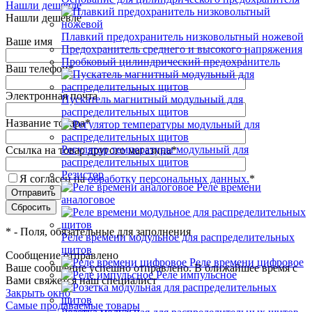
Нашли дешевле
Нашли дешевле
Плавкий предохранитель низковольтный ножевой
Ваше имя
Предохранитель среднего и высокого напряжения
Пробковый цилиндрический предохранитель
Ваш телефон
*
Электронная почта
Пускатель магнитный модульный для
распределительных щитов
Название товара
*
Регулятор температуры модульный для
Ссылка на товар другого магазина
*
распределительных щитов
Резистор
Я согласен на
обработку персональных данных.
*
Реле времени
аналоговое
*
- Поля, обязательные для заполнения
Реле времени модульное для распределительных
щитов
Сообщение отправлено
Реле времени цифровое
Ваше сообщение успешно отправлено. В ближайшее время с
Реле импульсное
Вами свяжется наш специалист
Закрыть окно
Самые продаваемые товары