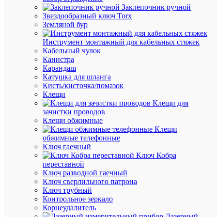
4500К
Заклепочник ручной
Космос
Звездообразный ключ Torx
LkecLE
Земляной бур
Инструмент монтажный для кабельных стяжек
В
Кабельный чулок
наличии
Канистра
(1
Карандаш
шт.)
Катушка для шланга
Артикул
Кисть/кисточка/помазок
LkecLE
Клещи
Бренд
Клещи для
КОСМО
зачистки проводов
Цена:
Клещи обжимные
52.16
Клещи
₽
обжимные телефонные
/
Ключ гаечный
шт.
Ключ Кобра
переставной
Ключ разводной гаечный
В
Ключ сверлильного патрона
корзину
Ключ трубный
Контрольное зеркало
Корнеудалитель
Лазерный