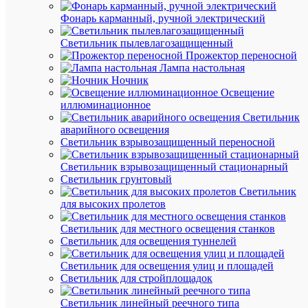
К
Фонарь карманный, ручной электрический
сравнен
Светильник пылевлагозащищенный
Прожектор переносной
Лампа настольная
Ночник
Освещение
иллюминационное
Светильник
Быстры
аварийного освещения
просмот
Светильник взрывозащищенный переносной
Лампа
светоди
Светильник взрывозащищенный стационарный
LED-
Светильник грунтовый
A65-
Светильник
VC
для высоких пролетов
20Вт
230В
Светильник для местного освещения станков
E27
Светильник для освещения туннелей
4000К
1800лм
Светильник для освещения улиц и площадей
IN
Светильник для стройплощадок
HOME
4690612
Светильник линейный реечного типа