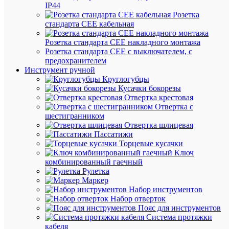
IP44
G13
Розетка
800Лм
стандарта СЕЕ кабельная
600мм
мат.
Розетка стандарта СЕЕ накладного монтажа
неповоро
Розетка стандарта СЕЕ с выключателем, с
IN
предохранителем
HOME
Инструмент ручной
4690612
Круглогубцы
Кусачки бокорезы
Отвертка крестовая
В
Отвертка с
наличии
шестигранником
(6724
Отвертка шлицевая
шт.)
Пассатижи
Артикул
Торцевые кусачки
4690612
Ключ
Бренд
комбинированный гаечный
IN
Рулетка
HOME
Маркер
Цена:
Набор инструментов
125.09
Набор отверток
₽
Пояс для инструментов
/
Система протяжки
шт.
кабеля