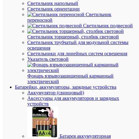
Светильник напольный
Светильник ориентации
В
Светильник
наличии
переносной
(3456
Светильник подвесной
шт.)
Артикул
Светильник торшерный, столбик световой
4690612
Светильник трубчатый для модульной системы
Бренд
освещения
IN
Светильники для линейных систем освещения
HOME
Указатель световой
Цена:
93.41
₽
Фонарь взрывозащищенный карманный
/
электрический
шт.
Батарейки, аккумуляторы, зарядные устройства
Аккумулятор (свинцовый)
Аксессуары для аккумуляторов и зарядных
В
устройств
корзину
В
Батарея аккумуляторная
избранн