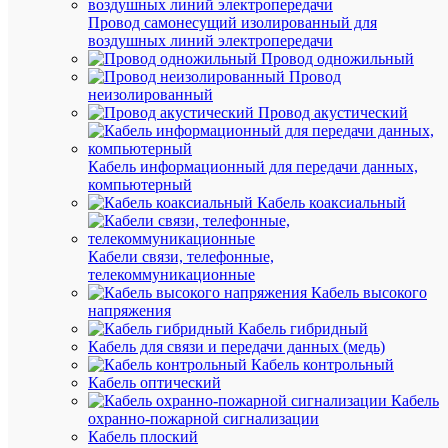
Провод самонесущий изолированный для
Быстры
воздушных линий электропередачи
просмот
Провод одножильный
Лампа
Провод
светоди
неизолированный
CORN
Провод акустический
5Вт
капсула
4000К
Кабель информационный для передачи данных,
G4
компьютерный
12В
Кабель коаксиальный
керамик
IEK
LLE-
Кабели связи, телефонные,
CORN-
телекоммуникационные
5-
Кабель высокого
012-
напряжения
40-
Кабель гибридный
G4
Кабель для связи и передачи данных (медь)
Кабель контрольный
Кабель оптический
В
Кабель
наличии
охранно-пожарной сигнализации
(325
Кабель плоский
шт.)