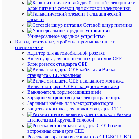
Блок питания сетевой для бытовой электроники
Гальванический
К
элемент
сравнен
Сетевой шнур питания
Универсальное зарядное устройство
Вилки, розетки и устройства промышленные и
специальные
Адаптер для автомобильной розетки
Аксессуары для штепсельных разъемов CEE
Блок розеток стандарта CEE
Вилка
стандарта CEE кабельная
Быстры
Вилка стандарта CEE накладного монтажа
просмот
Выключатель взрывозащищенный
Лампа
Зарядное устройство для электротранспорта
светоди
Зарядный кабель для электротранспорта
LED-
Защитная крышка для вилки стандарта CEE
T8-
Разъем
М-
штепсельный круглый силовой
PRO
Розетка
10Вт
встроенная стандарта CEE
230В
Розетка декоративная стандартов CEE/SCHUKO
6500К