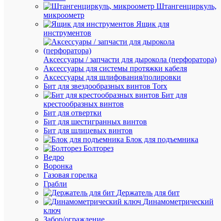
Штангенциркуль,
микроометр
В
Ящик для
корзину
инструментов
Аксессуары / запчасти для дырокола (перфоратора)
В
Аксессуары для системы протяжки кабеля
избранн
Аксессуары для шлифования/полировки
Бит для звездообразных винтов Torx
Бит для
К
крестообразных винтов
сравнен
Бит для отвертки
Бит для шестигранных винтов
Бит для шлицевых винтов
Блок для подъемника
Болторез
Быстры
Ведро
просмот
Воронка
Лампа
Газовая горелка
светоди
Грабли
CN
Держатель для бит
6.5Вт
Динамометрический
220В
ключ
E14
Забор/ограждение