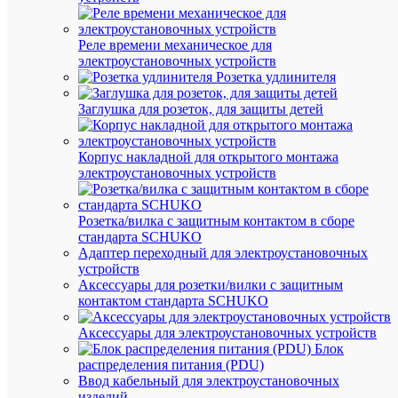
измерени
штук
Реле времени механическое для
электроустановочных устройств
Розетка удлинителя
Заглушка для розеток, для защиты детей
Вес
и
Корпус накладной для открытого монтажа
габа
электроустановочных устройств
Дл
60
(мм
Розетка/вилка с защитным контактом в сборе
стандарта SCHUKO
Вы
Адаптер переходный для электроустановочных
105
(мм
устройств
Аксессуары для розетки/вилки с защитным
Ши
60
контактом стандарта SCHUKO
(мм
Аксессуары для электроустановочных устройств
Ве
36
Блок
(гр
распределения питания (PDU)
Ввод кабельный для электроустановочных
Про
изделий