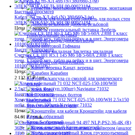
Гвоздь
Герметик, монтажная
Быстрый просмотр
пена
Кабель КГтп-ХЛ 4х6 (N) 380/660-3 (м)
Дюбель для полых стен
ЭЛЕКТРОКАБЕЛЬ НН 00-00023184
Дюбель резьбовой
Цена по запросу
Дюбель
универсальный /вставка
Дюбель-гвоздь
Зажим винтовой Гофмана
Быстрый просмотр
Заклепка закладная
Счетчик CE 101 R5.1 145 М6 1ф 5-60А 230В 1 класс
Защелка
точн. 1 тариф мех. табло на рейку и в щит. Энергомера
Звено цепи соединительное
101001003011067
Канат, веревка
Цена:
Карабин
2 132.37 ₽
/ шт.
Картридж/капсула со смолой для химического
анкера
Клей
Быстрый просмотр
Клей для анкерных болтов
Хомут кабельный 71 032 NCT-025-150-100/WH 2.5х150
Контргайка
нейл. бел. (уп.100шт) Navigator 71032
Крепление ремня / цепи
Цена:
Кронштейн для кабеля
Крюк L-образный
84.61 ₽
/ упак.
Крюк S-образный
Крюк анкерный
Крюк грузоподъемный