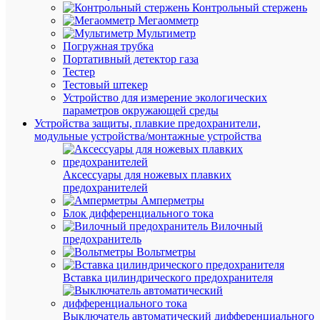
Контрольный стержень
Б006699
Мегаомметр
Бренд
Мультиметр
Эра
Погружная трубка
Цена:
Портативный детектор газа
69.89
Тестер
₽
Тестовый штекер
/
Устройство для измерение экологических
шт.
параметров окружающей среды
Устройства защиты, плавкие предохранители,
модульные устройства/монтажные устройства
В
корзину
Аксессуары для ножевых плавких
предохранителей
Амперметры
В
Блок дифференциального тока
избранн
Вилочный
предохранитель
Вольтметры
К
сравнен
Вставка цилиндрического предохранителя
Выключатель автоматический дифференциального