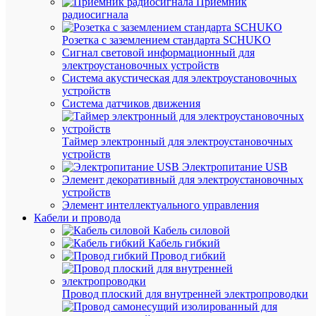
Приемник
по
радиосигнала
Цве
6500
тем
Розетка с заземлением стандарта SCHUKO
К
с
Сигнал световой информационный для
электроустановочных устройств
E27
Цо
Система акустическая для электроустановочных
устройств
Система датчиков движения
АН
Таймер электронный для электроустановочных
ТО
устройств
Электропитание USB
(8)
Элемент декоративный для электроустановочных
устройств
Элемент интеллектуального управления
Кабели и провода
Кабель силовой
Кабель гибкий
Провод гибкий
Провод плоский для внутренней электропроводки