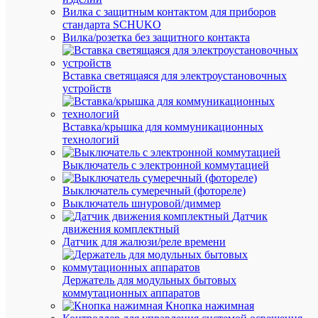
Вилка с защитным контактом для приборов
IN
Пр
стандарта SCHUKO
HOM
Вилка/розетка без защитного контакта
60
Диа
мм
мм
Вставка светящаяся для электроустановочных
110
Дли
устройств
мм
мм
Ин
Вставка/крышка для коммуникационных
80
цве
технологий
Кла
A+
Выключатель с электронной коммутацией
эне
Выключатель сумеречный (фотореле)
10
Мо
Выключатель шнуровой/диммер
Вт
лам
Датчик
Но
движения комплектный
240
на
Датчик для жалюзи/реле времени
В
по
210
Но
Держатель для модульных бытовых
В
нап
коммутационных аппаратов
Кнопка нажимная
80
Но