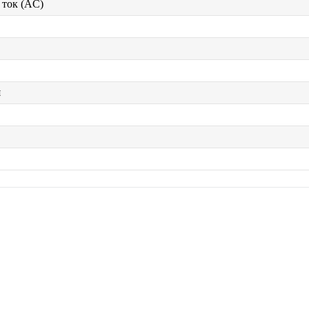
ток (AC)
я