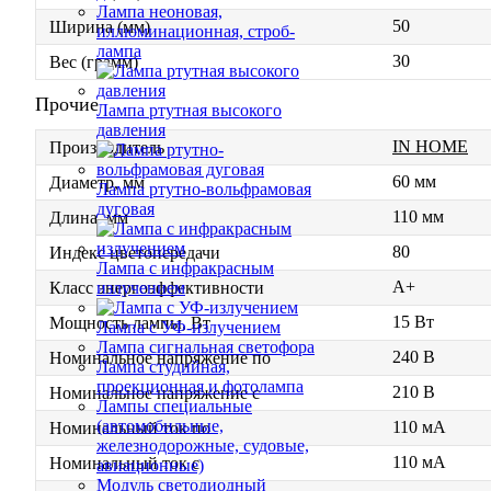
Лампа неоновая,
50
Ширина (мм)
иллюминационная, строб-
лампа
30
Вес (грамм)
Прочие
Лампа ртутная высокого
давления
IN HOME
Производитель
60 мм
Диаметр, мм
Лампа ртутно-вольфрамовая
дуговая
110 мм
Длина, мм
80
Индекс цветопередачи
Лампа с инфракрасным
A+
излучением
Класс энергоэффективности
15 Вт
Мощность лампы, Вт
Лампа с УФ-излучением
Лампа сигнальная светофора
240 В
Номинальное напряжение по
Лампа студийная,
проекционная и фотолампа
210 В
Номинальное напряжение с
Лампы специальные
(автомобильные,
110 мА
Номинальный ток по
железнодорожные, судовые,
110 мА
Номинальный ток с
авиационные)
Модуль светодиодный