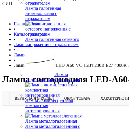
СИП.
Лампа галогенная
низковольтная с
отражателем
Главная страница
•
Каталог товаров
•
Лампа галогенная сетевого
Лампы
напряжения с отражателем
•
Лампа светодиодная
•
Лампа светодиодная LED-A60-VC 15Вт 230В E27 4000К
Лампа
Лампа светодиодная LED-A60
индикаторная и сигнальная
ВЕРНУТЬСЯ В РАЗДЕЛ
ОБЗОР ТОВАРА
ХАРАКТЕРИСТ
Лампа люминесцентная
компактная
интегрированная
Лампа металлогалогенная
Лампа металлогалогенная с