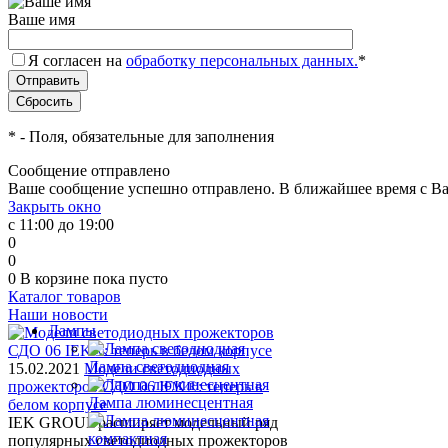
Ваше имя
Я согласен на
обработку персональных данных.
*
*
- Поля, обязательные для заполнения
Сообщение отправлено
Ваше сообщение успешно отправлено. В ближайшее время с Ва
Закрыть окно
с 11:00 до 19:00
0
0
0
В корзине
пока пусто
Каталог товаров
Наши новости
Лампы
Лампа светодиодная
15.02.2021
Модели светодиодных
прожекторов СДО 06 IEK®: теперь в
Лампа люминесцентная
белом корпусе
IEK GROUP расширяет модельный ряд
популярных светодиодных прожекторов