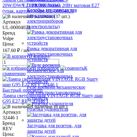
20W/DW/E27/FR/NR Norma 20Вт матовая E27
Коробка монтажная для
(упак. картон) Volpe UL-00004028
подключения
В наличии (37 шт.)
электроприборов
Артикул
(электроплиты)
UL-00004028
Бренд
Volpe
Цена:
Рамка декоративная для
167.60 ₽
/ шт.
электроустановочных
В корзину
устройств
В избранное
К
сравнению
Реле времени механическое
Быстрый просмотр
для электроустановочных
Лампа светодиодная VINTAGE RGB Starry шар
устройств
G95 E27 REV 32446 1
В наличии (6 шт.)
Розетка удлинителя
Артикул
32446 1
Бренд
Заглушка для розеток, для
REV
защиты детей
Цена: