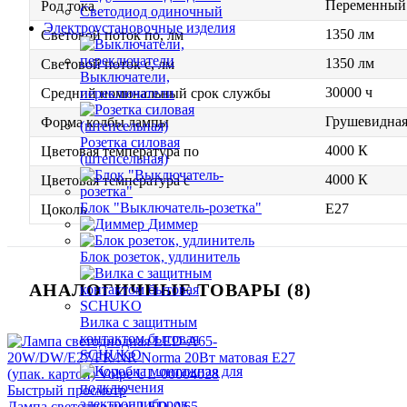
Переменный 
Род тока
Светодиод одиночный
Электроустановочные изделия
1350 лм
Световой поток по, лм
1350 лм
Световой поток с, лм
Выключатели,
30000 ч
переключатели
Средний номинальный срок службы
Грушевидна
Форма колбы лампы
Розетка силовая
4000 К
Цветовая температура по
(штепсельная)
4000 К
Цветовая температура с
Блок "Выключатель-розетка"
E27
Цоколь
Диммер
Блок розеток, удлинитель
АНАЛОГИЧНЫЕ ТОВАРЫ (8)
Вилка с защитным
контактом бытовая
SCHUKO
Быстрый просмотр
Лампа светодиодная LED-A65-