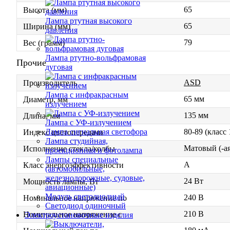
65
Высота (мм)
Лампа ртутная высокого
65
Ширина (мм)
давления
79
Вес (грамм)
Лампа ртутно-вольфрамовая
Прочие
дуговая
ASD
Производитель
Лампа с инфракрасным
65 мм
Диаметр, мм
излучением
135 мм
Длина, мм
Лампа с УФ-излучением
80-89 (класс
Лампа сигнальная светофора
Индекс цветопередачи
Лампа студийная,
Матовый (-ая
Исполнение стекла/колбы
проекционная и фотолампа
Лампы специальные
A
Класс энергоэффективности
(автомобильные,
железнодорожные, судовые,
24 Вт
Мощность лампы, Вт
авиационные)
Модуль светодиодный
240 В
Номинальное напряжение по
Светодиод одиночный
210 В
Номинальное напряжение с
Электроустановочные изделия