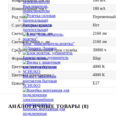
180 мА
Номинальный ток по
Выключатели,
180 мА
Номинальный ток с
переключатели
Переменный 
Род тока
Нет
Розетка силовая
С регулятором яркости
(штепсельная)
2160 лм
Световой поток по, лм
2160 лм
Световой поток с, лм
Блок "Выключатель-розетка"
Диммер
30000 ч
Средний номинальный срок службы
Блок розеток, удлинитель
Шар
Форма колбы лампы
4000 К
Цветовая температура по
4000 К
Цветовая температура с
Вилка с защитным
контактом бытовая
E27
Цоколь
SCHUKO
АНАЛОГИЧНЫЕ ТОВАРЫ (8)
Коробка монтажная для
подключения