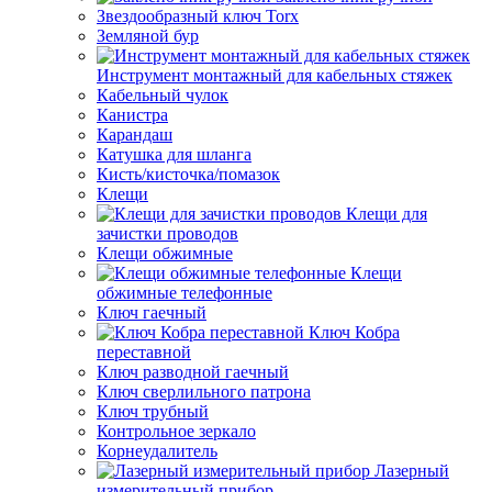
Звездообразный ключ Torx
Земляной бур
Инструмент монтажный для кабельных стяжек
Кабельный чулок
Канистра
Карандаш
Катушка для шланга
Кисть/кисточка/помазок
Клещи
Клещи для
зачистки проводов
Клещи обжимные
Клещи
обжимные телефонные
Ключ гаечный
Ключ Кобра
переставной
Ключ разводной гаечный
Ключ сверлильного патрона
Ключ трубный
Контрольное зеркало
Корнеудалитель
Лазерный
измерительный прибор