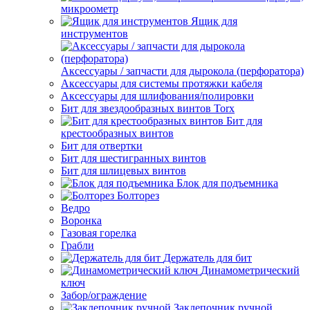
микроометр
Ящик для
инструментов
Аксессуары / запчасти для дырокола (перфоратора)
Аксессуары для системы протяжки кабеля
Аксессуары для шлифования/полировки
Бит для звездообразных винтов Torx
Бит для
крестообразных винтов
Бит для отвертки
Бит для шестигранных винтов
Бит для шлицевых винтов
Блок для подъемника
Болторез
Ведро
Воронка
Газовая горелка
Грабли
Держатель для бит
Динамометрический
ключ
Забор/ограждение
Заклепочник ручной