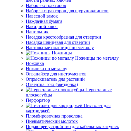
шестигранных ключей
Набор экстракторов
Набор экстракторов для шурупов/винтов
Навесной замок
Наждачная бумага
Накидной ключ
Напильник
Насадка крестообразная для отвертки
Насадка шлицевая для отвертки
Настольные ножницы по металлу
Ножницы
Ножницы по металлу
Ножовка
Ножовка по металлу
Огранайзер для инструментов
Опрыскиватель для растений
Отвертка Torx (звездочка)
Переставные
плоскогубцы
Перфоратор
Пистолет для
картриджей
Пломбировочная проволока
Пневматический молоток
Подающее устройство для кабельных катушек