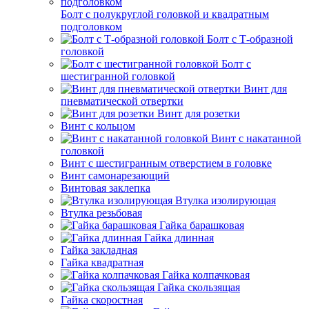
Болт с полукруглой головкой и квадратным
подголовком
Болт с Т-образной
головкой
Болт с
шестигранной головкой
Винт для
пневматической отвертки
Винт для розетки
Винт с кольцом
Винт с накатанной
головкой
Винт с шестигранным отверстием в головке
Винт самонарезающий
Винтовая заклепка
Втулка изолирующая
Втулка резьбовая
Гайка барашковая
Гайка длинная
Гайка закладная
Гайка квадратная
Гайка колпачковая
Гайка скользящая
Гайка скоростная