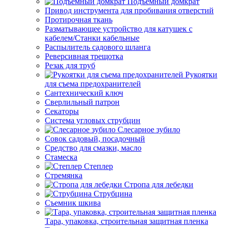
Подъемный домкрат
Привод инструмента для пробивания отверстий
Протирочная ткань
Разматывающее устройство для катушек с
кабелем/Станки кабельные
Распылитель садового шланга
Реверсивная трещотка
Резак для труб
Рукоятки
для съема предохранителей
Сантехнический ключ
Сверлильный патрон
Секаторы
Система угловых струбцин
Слесарное зубило
Совок садовый, посадочный
Средство для смазки, масло
Стамеска
Степлер
Стремянка
Стропа для лебедки
Струбцина
Съемник шкива
Тара, упаковка, строительная защитная пленка