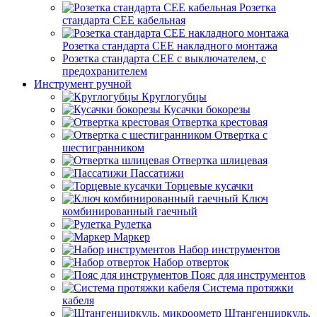
Розетка
стандарта СЕЕ кабельная
Розетка стандарта СЕЕ накладного монтажа
Розетка стандарта СЕЕ с выключателем, с
предохранителем
Инструмент ручной
Круглогубцы
Кусачки бокорезы
Отвертка крестовая
Отвертка с
шестигранником
Отвертка шлицевая
Пассатижи
Торцевые кусачки
Ключ
комбинированный гаечный
Рулетка
Маркер
Набор инструментов
Набор отверток
Пояс для инструментов
Система протяжки
кабеля
Штангенциркуль,