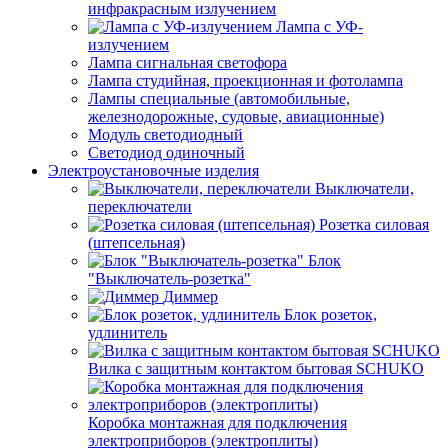
инфракрасным излучением
Лампа с УФ-
излучением
Лампа сигнальная светофора
Лампа студийная, проекционная и фотолампа
Лампы специальные (автомобильные,
железнодорожные, судовые, авиационные)
Модуль светодиодный
Светодиод одиночный
Электроустановочные изделия
Выключатели,
переключатели
Розетка силовая
(штепсельная)
Блок
"Выключатель-розетка"
Диммер
Блок розеток,
удлинитель
Вилка с защитным контактом бытовая SCHUKO
Коробка монтажная для подключения
электроприборов (электроплиты)