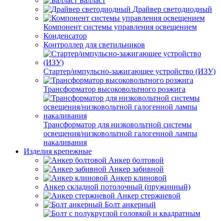
Балласт
Драйвер светодиодный
Компонент системы управления освещением
Конденсатор
Контроллер для светильников
Стартер/импульсно-зажигающее устройство (ИЗУ)
Трансформатор высоковольтного розжига
Трансформатор для низковольтной системы
освещения/низковольтной галогенной лампы
накаливания
Изделия крепежные
Анкер болтовой
Анкер забивной
Анкер клиновой
Анкер складной потолочный (пружинный)
Анкер стержневой
Болт анкерный