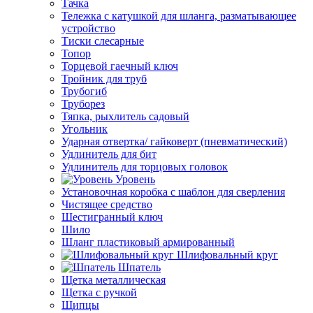
Тачка
Тележка с катушкой для шланга, разматывающее
устройство
Тиски слесарные
Топор
Торцевой гаечный ключ
Тройник для труб
Трубогиб
Труборез
Тяпка, рыхлитель садовый
Угольник
Ударная отвертка/ гайковерт (пневматический)
Удлинитель для бит
Удлинитель для торцовых головок
Уровень
Установочная коробка с шаблон для сверления
Чистящее средство
Шестигранный ключ
Шило
Шланг пластиковый армированный
Шлифовальный круг
Шпатель
Щетка металлическая
Щетка с ручкой
Щипцы