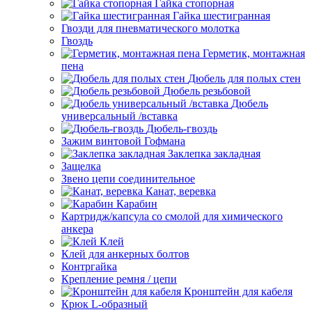
Гайка стопорная
Гайка шестигранная
Гвозди для пневматического молотка
Гвоздь
Герметик, монтажная
пена
Дюбель для полых стен
Дюбель резьбовой
Дюбель
универсальный /вставка
Дюбель-гвоздь
Зажим винтовой Гофмана
Заклепка закладная
Защелка
Звено цепи соединительное
Канат, веревка
Карабин
Картридж/капсула со смолой для химического
анкера
Клей
Клей для анкерных болтов
Контргайка
Крепление ремня / цепи
Кронштейн для кабеля
Крюк L-образный