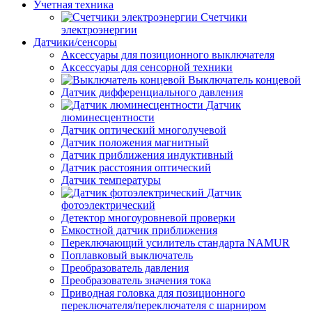
Учетная техника
Счетчики
электроэнергии
Датчики/сенсоры
Аксессуары для позиционного выключателя
Аксессуары для сенсорной техники
Выключатель концевой
Датчик дифференциального давления
Датчик
люминесцентности
Датчик оптический многолучевой
Датчик положения магнитный
Датчик приближения индуктивный
Датчик расстояния оптический
Датчик температуры
Датчик
фотоэлектрический
Детектор многоуровневой проверки
Емкостной датчик приближения
Переключающий усилитель стандарта NAMUR
Поплавковый выключатель
Преобразователь давления
Преобразователь значения тока
Приводная головка для позиционного
переключателя/переключателя с шарниром