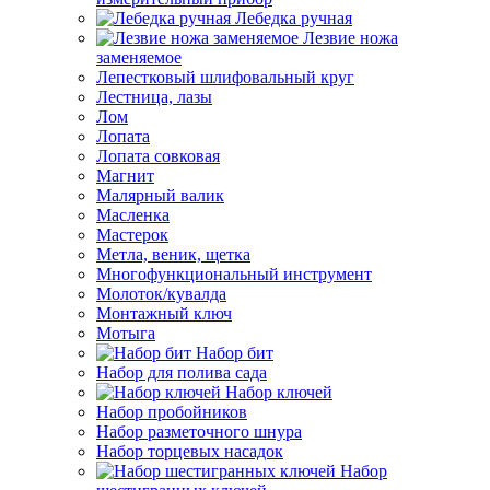
Лебедка ручная
Лезвие ножа
заменяемое
Лепестковый шлифовальный круг
Лестница, лазы
Лом
Лопата
Лопата совковая
Магнит
Малярный валик
Масленка
Мастерок
Метла, веник, щетка
Многофункциональный инструмент
Молоток/кувалда
Монтажный ключ
Мотыга
Набор бит
Набор для полива сада
Набор ключей
Набор пробойников
Набор разметочного шнура
Набор торцевых насадок
Набор