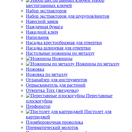
Набор
шестигранных ключей
Набор экстракторов
Набор экстракторов для шурупов/винтов
Навесной замок
Наждачная бумага
Накидной ключ
Напильник
Насадка крестообразная для отвертки
Насадка шлицевая для отвертки
Настольные ножницы по металлу
Ножницы
Ножницы по металлу
Ножовка
Ножовка по металлу
Огранайзер для инструментов
Опрыскиватель для растений
Отвертка Torx (звездочка)
Переставные
плоскогубцы
Перфоратор
Пистолет для
картриджей
Пломбировочная проволока
Пневматический молоток