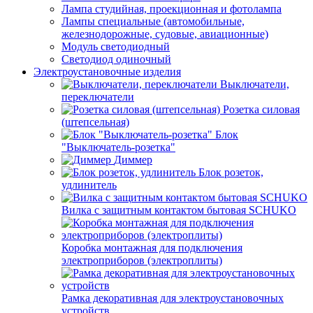
Лампа студийная, проекционная и фотолампа
Лампы специальные (автомобильные,
железнодорожные, судовые, авиационные)
Модуль светодиодный
Светодиод одиночный
Электроустановочные изделия
Выключатели,
переключатели
Розетка силовая
(штепсельная)
Блок
"Выключатель-розетка"
Диммер
Блок розеток,
удлинитель
Вилка с защитным контактом бытовая SCHUKO
Коробка монтажная для подключения
электроприборов (электроплиты)
Рамка декоративная для электроустановочных
устройств