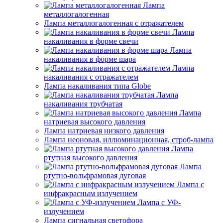
Лампа
металлогалогенная
Лампа металлогалогенная с отражателем
Лампа
накаливания в форме свечи
Лампа
накаливания в форме шара
Лампа
накаливания с отражателем
Лампа накаливания типа Globe
Лампа
накаливания трубчатая
Лампа
натриевая высокого давления
Лампа натриевая низкого давления
Лампа неоновая, иллюминационная, строб-лампа
Лампа
ртутная высокого давления
Лампа
ртутно-вольфрамовая дуговая
Лампа с
инфракрасным излучением
Лампа с УФ-
излучением
Лампа сигнальная светофора