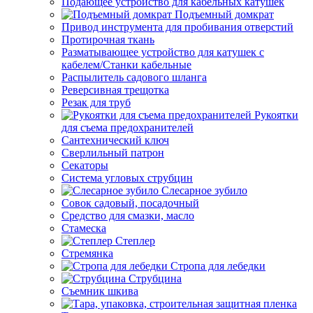
Подающее устройство для кабельных катушек
Подъемный домкрат
Привод инструмента для пробивания отверстий
Протирочная ткань
Разматывающее устройство для катушек с
кабелем/Станки кабельные
Распылитель садового шланга
Реверсивная трещотка
Резак для труб
Рукоятки
для съема предохранителей
Сантехнический ключ
Сверлильный патрон
Секаторы
Система угловых струбцин
Слесарное зубило
Совок садовый, посадочный
Средство для смазки, масло
Стамеска
Степлер
Стремянка
Стропа для лебедки
Струбцина
Съемник шкива