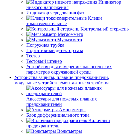
Индикатор
низкого напряжения
Индикатор чередования фаз
Клещи
токоизмерительные
Контрольный стержень
Мегаомметр
Мультиметр
Погружная трубка
Портативный детектор газа
Тестер
Тестовый штекер
Устройство для измерение экологических
параметров окружающей среды
Устройства защиты, плавкие предохранители,
модульные устройства/монтажные устройства
Аксессуары для ножевых плавких
предохранителей
Амперметры
Блок дифференциального тока
Вилочный
предохранитель
Вольтметры