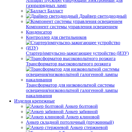
Аппарат пускорегулирующий электронный для
газоразрядных ламп
Балласт
Драйвер светодиодный
Компонент системы управления освещением
Конденсатор
Контроллер для светильников
Стартер/импульсно-зажигающее устройство (ИЗУ)
Трансформатор высоковольтного розжига
Трансформатор для низковольтной системы
освещения/низковольтной галогенной лампы
накаливания
Изделия крепежные
Анкер болтовой
Анкер забивной
Анкер клиновой
Анкер складной потолочный (пружинный)
Анкер стержневой