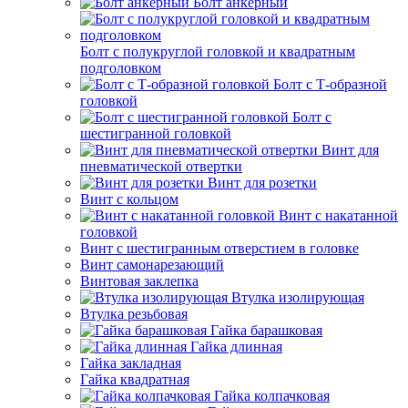
Болт анкерный
Болт с полукруглой головкой и квадратным
подголовком
Болт с Т-образной
головкой
Болт с
шестигранной головкой
Винт для
пневматической отвертки
Винт для розетки
Винт с кольцом
Винт с накатанной
головкой
Винт с шестигранным отверстием в головке
Винт самонарезающий
Винтовая заклепка
Втулка изолирующая
Втулка резьбовая
Гайка барашковая
Гайка длинная
Гайка закладная
Гайка квадратная
Гайка колпачковая