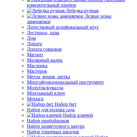
измерительный прибор
Лебедка ручная
Лезвие ножа
заменяемое
Лепестковый шлифовальный круг
Лестница, лазы
Лом
Лопата
Лопата совковая
Магнит
Малярный валик
Масленка
Мастерок
Метла, веник, щетка
Многофункциональный инструмент
Молоток/кувалда
Монтажный ключ
Мотыга
Набор бит
Набор для полива сада
Набор ключей
Набор пробойников
Набор разметочного шнура
Набор торцевых насадок