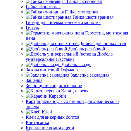
Гайка скользящая
Гайка скоростная
Гайка стопорная
Гайка шестигранная
Гвозди для пневматического молотка
Гвоздь
Герметик, монтажная
пена
Дюбель для полых стен
Дюбель резьбовой
Дюбель
универсальный /вставка
Дюбель-гвоздь
Зажим винтовой Гофмана
Заклепка закладная
Защелка
Звено цепи соединительное
Канат, веревка
Карабин
Картридж/капсула со смолой для химического
анкера
Клей
Клей для анкерных болтов
Контргайка
Крепление ремня / цепи