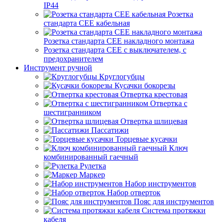
IP44
Розетка
стандарта СЕЕ кабельная
Розетка стандарта СЕЕ накладного монтажа
Розетка стандарта СЕЕ с выключателем, с
предохранителем
Инструмент ручной
Круглогубцы
Кусачки бокорезы
Отвертка крестовая
Отвертка с
шестигранником
Отвертка шлицевая
Пассатижи
Торцевые кусачки
Ключ
комбинированный гаечный
Рулетка
Маркер
Набор инструментов
Набор отверток
Пояс для инструментов
Система протяжки
кабеля