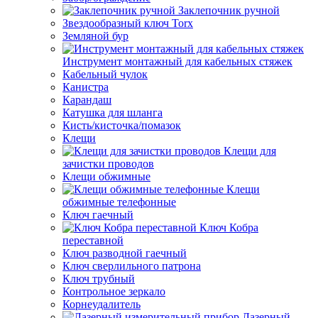
Заклепочник ручной
Звездообразный ключ Torx
Земляной бур
Инструмент монтажный для кабельных стяжек
Кабельный чулок
Канистра
Карандаш
Катушка для шланга
Кисть/кисточка/помазок
Клещи
Клещи для
зачистки проводов
Клещи обжимные
Клещи
обжимные телефонные
Ключ гаечный
Ключ Кобра
переставной
Ключ разводной гаечный
Ключ сверлильного патрона
Ключ трубный
Контрольное зеркало
Корнеудалитель
Лазерный