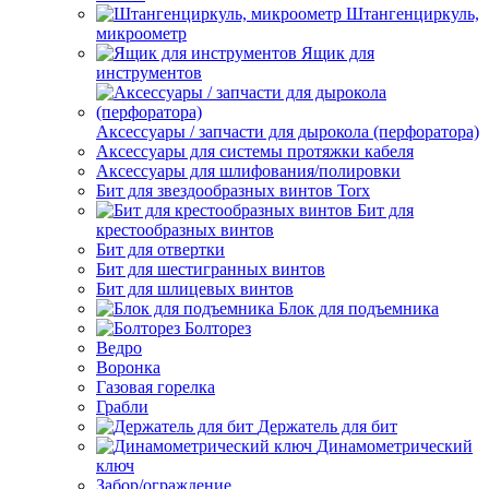
Штангенциркуль,
микроометр
Ящик для
инструментов
Аксессуары / запчасти для дырокола (перфоратора)
Аксессуары для системы протяжки кабеля
Аксессуары для шлифования/полировки
Бит для звездообразных винтов Torx
Бит для
крестообразных винтов
Бит для отвертки
Бит для шестигранных винтов
Бит для шлицевых винтов
Блок для подъемника
Болторез
Ведро
Воронка
Газовая горелка
Грабли
Держатель для бит
Динамометрический
ключ
Забор/ограждение