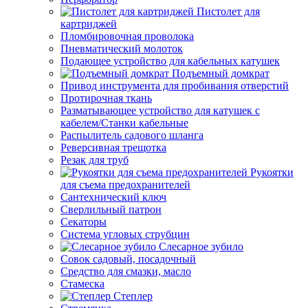
Пистолет для
картриджей
Пломбировочная проволока
Пневматический молоток
Подающее устройство для кабельных катушек
Подъемный домкрат
Привод инструмента для пробивания отверстий
Протирочная ткань
Разматывающее устройство для катушек с
кабелем/Станки кабельные
Распылитель садового шланга
Реверсивная трещотка
Резак для труб
Рукоятки
для съема предохранителей
Сантехнический ключ
Сверлильный патрон
Секаторы
Система угловых струбцин
Слесарное зубило
Совок садовый, посадочный
Средство для смазки, масло
Стамеска
Степлер