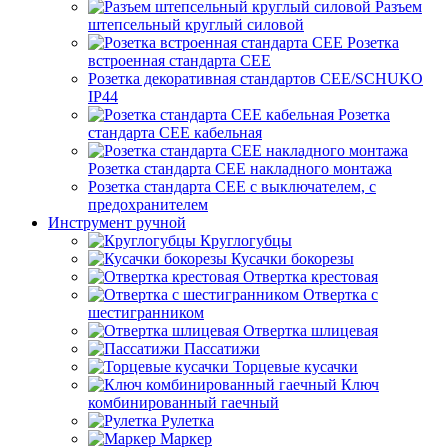
Разъем
штепсельный круглый силовой
Розетка
встроенная стандарта CEE
Розетка декоративная стандартов CEE/SCHUKO
IP44
Розетка
стандарта СЕЕ кабельная
Розетка стандарта СЕЕ накладного монтажа
Розетка стандарта СЕЕ с выключателем, с
предохранителем
Инструмент ручной
Круглогубцы
Кусачки бокорезы
Отвертка крестовая
Отвертка с
шестигранником
Отвертка шлицевая
Пассатижи
Торцевые кусачки
Ключ
комбинированный гаечный
Рулетка
Маркер