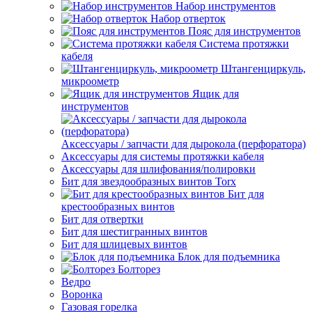
Набор инструментов
Набор отверток
Пояс для инструментов
Система протяжки
кабеля
Штангенциркуль,
микроометр
Ящик для
инструментов
Аксессуары / запчасти для дырокола (перфоратора)
Аксессуары для системы протяжки кабеля
Аксессуары для шлифования/полировки
Бит для звездообразных винтов Torx
Бит для
крестообразных винтов
Бит для отвертки
Бит для шестигранных винтов
Бит для шлицевых винтов
Блок для подъемника
Болторез
Ведро
Воронка
Газовая горелка