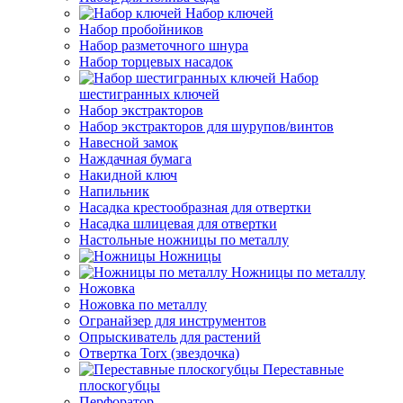
Набор ключей
Набор пробойников
Набор разметочного шнура
Набор торцевых насадок
Набор
шестигранных ключей
Набор экстракторов
Набор экстракторов для шурупов/винтов
Навесной замок
Наждачная бумага
Накидной ключ
Напильник
Насадка крестообразная для отвертки
Насадка шлицевая для отвертки
Настольные ножницы по металлу
Ножницы
Ножницы по металлу
Ножовка
Ножовка по металлу
Огранайзер для инструментов
Опрыскиватель для растений
Отвертка Torx (звездочка)
Переставные
плоскогубцы
Перфоратор