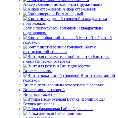
Анкер складной потолочный (пружинный)
Анкер стержневой
Болт анкерный
Болт с полукруглой головкой и квадратным
подголовком
Болт с Т-образной
головкой
Болт с
шестигранной головкой
Винт для
пневматической отвертки
Винт для розетки
Винт с кольцом
Винт с накатанной
головкой
Винт с шестигранным отверстием в головке
Винт самонарезающий
Винтовая заклепка
Втулка изолирующая
Втулка резьбовая
Гайка барашковая
Гайка длинная