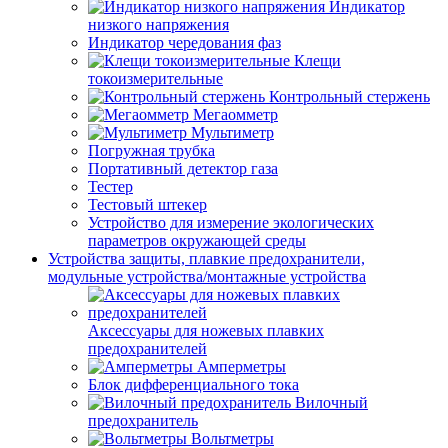
Индикатор
низкого напряжения
Индикатор чередования фаз
Клещи
токоизмерительные
Контрольный стержень
Мегаомметр
Мультиметр
Погружная трубка
Портативный детектор газа
Тестер
Тестовый штекер
Устройство для измерение экологических
параметров окружающей среды
Устройства защиты, плавкие предохранители,
модульные устройства/монтажные устройства
Аксессуары для ножевых плавких
предохранителей
Амперметры
Блок дифференциального тока
Вилочный
предохранитель
Вольтметры