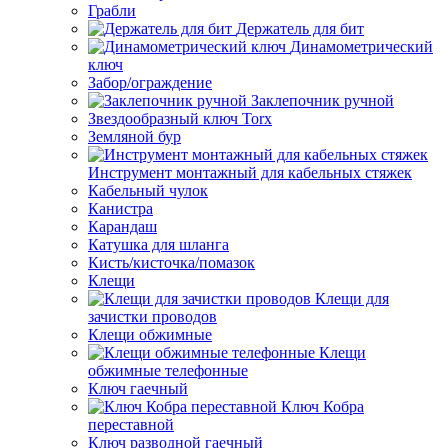
Грабли
Держатель для бит
Динамометрический
ключ
Забор/ограждение
Заклепочник ручной
Звездообразный ключ Torx
Земляной бур
Инструмент монтажный для кабельных стяжек
Кабельный чулок
Канистра
Карандаш
Катушка для шланга
Кисть/кисточка/помазок
Клещи
Клещи для
зачистки проводов
Клещи обжимные
Клещи
обжимные телефонные
Ключ гаечный
Ключ Кобра
переставной
Ключ разводной гаечный