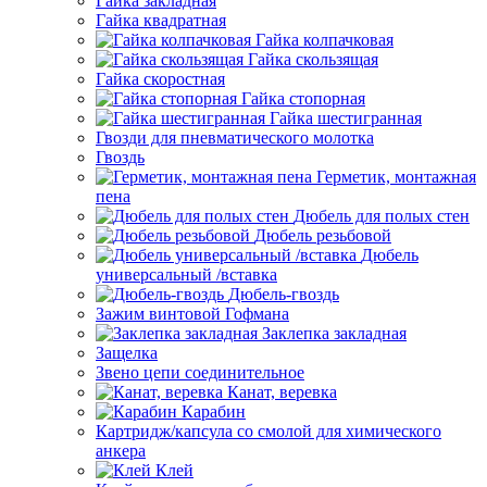
Гайка закладная
Гайка квадратная
Гайка колпачковая
Гайка скользящая
Гайка скоростная
Гайка стопорная
Гайка шестигранная
Гвозди для пневматического молотка
Гвоздь
Герметик, монтажная
пена
Дюбель для полых стен
Дюбель резьбовой
Дюбель
универсальный /вставка
Дюбель-гвоздь
Зажим винтовой Гофмана
Заклепка закладная
Защелка
Звено цепи соединительное
Канат, веревка
Карабин
Картридж/капсула со смолой для химического
анкера
Клей