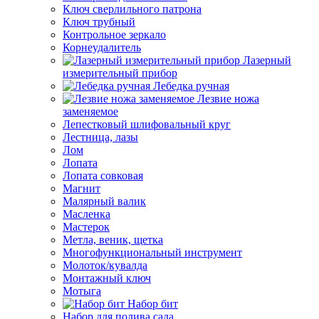
Ключ сверлильного патрона
Ключ трубный
Контрольное зеркало
Корнеудалитель
Лазерный
измерительный прибор
Лебедка ручная
Лезвие ножа
заменяемое
Лепестковый шлифовальный круг
Лестница, лазы
Лом
Лопата
Лопата совковая
Магнит
Малярный валик
Масленка
Мастерок
Метла, веник, щетка
Многофункциональный инструмент
Молоток/кувалда
Монтажный ключ
Мотыга
Набор бит
Набор для полива сада