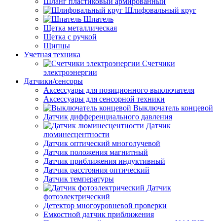
Шланг пластиковый армированный
Шлифовальный круг
Шпатель
Щетка металлическая
Щетка с ручкой
Щипцы
Учетная техника
Счетчики
электроэнергии
Датчики/сенсоры
Аксессуары для позиционного выключателя
Аксессуары для сенсорной техники
Выключатель концевой
Датчик дифференциального давления
Датчик
люминесцентности
Датчик оптический многолучевой
Датчик положения магнитный
Датчик приближения индуктивный
Датчик расстояния оптический
Датчик температуры
Датчик
фотоэлектрический
Детектор многоуровневой проверки
Емкостной датчик приближения