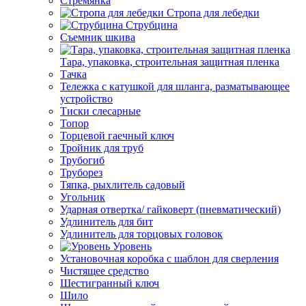
Стремянка
Стропа для лебедки
Струбцина
Съемник шкива
Тара, упаковка, строительная защитная пленка
Тачка
Тележка с катушкой для шланга, разматывающее
устройство
Тиски слесарные
Топор
Торцевой гаечный ключ
Тройник для труб
Трубогиб
Труборез
Тяпка, рыхлитель садовый
Угольник
Ударная отвертка/ гайковерт (пневматический)
Удлинитель для бит
Удлинитель для торцовых головок
Уровень
Установочная коробка с шаблон для сверления
Чистящее средство
Шестигранный ключ
Шило